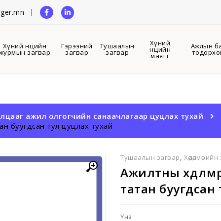
ger.mn
Хүний
Хүний нөөцийн
Гэрээний
Тушаалын
Ажлын б
нөөцийн
журмын загвар
загвар
загвар
тодорхо
маягт
рилцааг ажил олгогчийн санаачлагаар цуцлах тухай
тан буугдсан тул цуцлах тухай
Тушаалын загвар
,
Хөдөлмөрий
Ажилтны хөдөлм
татан буугдсан 
Үнэ