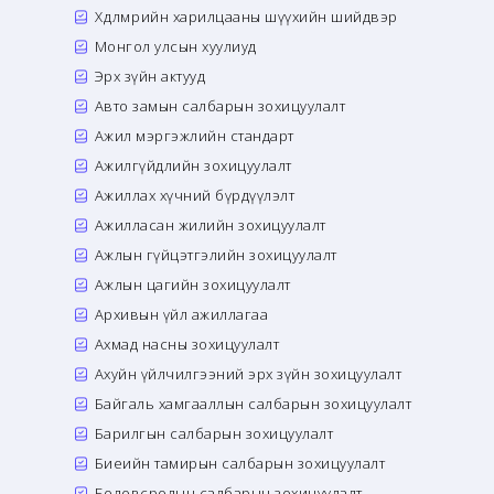
Хөдөлмөрийн харилцааны шүүхийн шийдвэр
Монгол улсын хуулиуд
Эрх зүйн актууд
Авто замын салбарын зохицуулалт
Ажил мэргэжлийн стандарт
Ажилгүйдлийн зохицуулалт
Ажиллах хүчний бүрдүүлэлт
Ажилласан жилийн зохицуулалт
Ажлын гүйцэтгэлийн зохицуулалт
Ажлын цагийн зохицуулалт
Архивын үйл ажиллагаа
Ахмад насны зохицуулалт
Ахуйн үйлчилгээний эрх зүйн зохицуулалт
Байгаль хамгааллын салбарын зохицуулалт
Барилгын салбарын зохицуулалт
Биеийн тамирын салбарын зохицуулалт
Боловсролын салбарын зохицуулалт