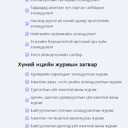
Гадаадад ажиллах хүч гаргах салбарын
зохицуулалт
Насанд хүрээгүй хүний хөдөлмөр эрхлэлтийн
зохицуулалт
Нийгмийн халамжийн зохицуулалт
Хөгжлийн бэрхшээлтэй иргэний эрх зүйн
зохицуулалт
Хоол үйлвэрлэлийн салбар
Хүний нөөцийн журмын загвар
Хөдөлмөрийн харилцааг зохицуулсан журам
Ажилтан авах, чөлөөлөх үеийн зохицуулалтын журам
Сургалтын үйл ажиллагааны журам
Цалин, шагнал урамшууллын үйл ажиллагааны
журам
Байгууллагын соёлын зохицуулалтын журам
Ажилтан тогтвортой ажиллуулах журам
Байгууллагын дотоод үйл ажиллагааны журам