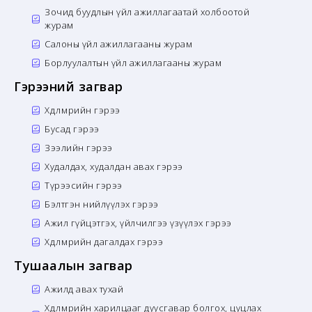
Зочид буудлын үйл ажиллагаатай холбоотой
журам
Салоны үйл ажиллагааны журам
Борлуулалтын үйл ажиллагааны журам
Гэрээний загвар
Хөдөлмөрийн гэрээ
Бусад гэрээ
Зээлийн гэрээ
Худалдах, худалдан авах гэрээ
Түрээсийн гэрээ
Бэлтгэн нийлүүлэх гэрээ
Ажил гүйцэтгэх, үйлчилгээ үзүүлэх гэрээ
Хөдөлмөрийн дагалдах гэрээ
Тушаалын загвар
Ажилд авах тухай
Хөдөлмөрийн харилцааг дуусгавар болгох, цуцлах