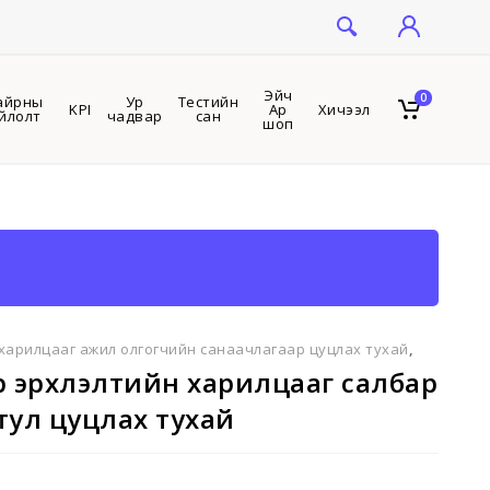
Эйч
0
айрны
Ур
Тестийн
KPI
Ар
Хичээл
йлолт
чадвар
сан
шоп
н харилцааг ажил олгогчийн санаачлагаар цуцлах тухай
,
өр эрхлэлтийн харилцааг салбар
тул цуцлах тухай