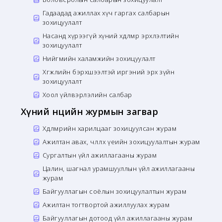
Гадаадад ажиллах хүч гаргах салбарын
зохицуулалт
Насанд хүрээгүй хүний хөдөлмөр эрхлэлтийн
зохицуулалт
Нийгмийн халамжийн зохицуулалт
Хөгжлийн бэрхшээлтэй иргэний эрх зүйн
зохицуулалт
Хоол үйлвэрлэлийн салбар
Хүний нөөцийн журмын загвар
Хөдөлмөрийн харилцааг зохицуулсан журам
Ажилтан авах, чөлөөлөх үеийн зохицуулалтын журам
Сургалтын үйл ажиллагааны журам
Цалин, шагнал урамшууллын үйл ажиллагааны
журам
Байгууллагын соёлын зохицуулалтын журам
Ажилтан тогтвортой ажиллуулах журам
Байгууллагын дотоод үйл ажиллагааны журам