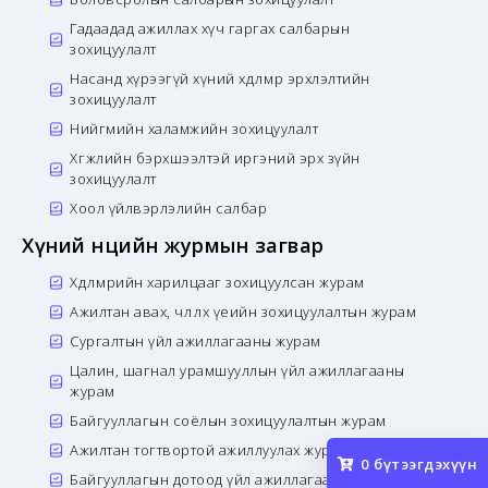
Гадаадад ажиллах хүч гаргах салбарын
зохицуулалт
Насанд хүрээгүй хүний хөдөлмөр эрхлэлтийн
зохицуулалт
Нийгмийн халамжийн зохицуулалт
Хөгжлийн бэрхшээлтэй иргэний эрх зүйн
зохицуулалт
Хоол үйлвэрлэлийн салбар
Хүний нөөцийн журмын загвар
Хөдөлмөрийн харилцааг зохицуулсан журам
Ажилтан авах, чөлөөлөх үеийн зохицуулалтын журам
Сургалтын үйл ажиллагааны журам
Цалин, шагнал урамшууллын үйл ажиллагааны
журам
Байгууллагын соёлын зохицуулалтын журам
Ажилтан тогтвортой ажиллуулах журам
0
бүтээгдэхүүн
Байгууллагын дотоод үйл ажиллагааны журам