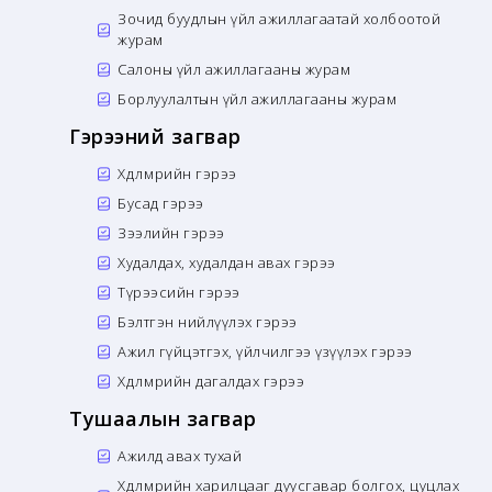
Зочид буудлын үйл ажиллагаатай холбоотой
журам
Салоны үйл ажиллагааны журам
Борлуулалтын үйл ажиллагааны журам
Гэрээний загвар
Хөдөлмөрийн гэрээ
Бусад гэрээ
Зээлийн гэрээ
Худалдах, худалдан авах гэрээ
Түрээсийн гэрээ
Бэлтгэн нийлүүлэх гэрээ
Ажил гүйцэтгэх, үйлчилгээ үзүүлэх гэрээ
Хөдөлмөрийн дагалдах гэрээ
Тушаалын загвар
Ажилд авах тухай
Хөдөлмөрийн харилцааг дуусгавар болгох, цуцлах