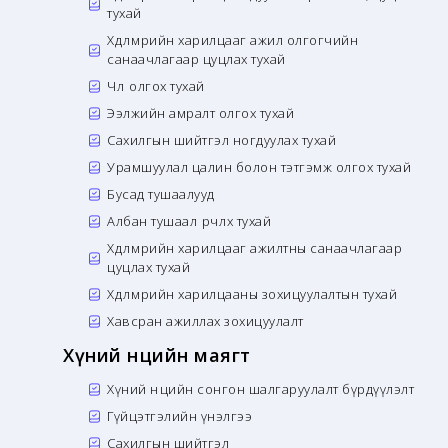
тухай
Хөдөлмөрийн харилцааг ажил олгогчийн
санаачлагаар цуцлах тухай
Чөлөө олгох тухай
Ээлжийн амралт олгох тухай
Сахилгын шийтгэл ногдуулах тухай
Урамшуулал цалин болон тэтгэмж олгох тухай
Бусад тушаалууд
Албан тушаал өөрчлөх тухай
Хөдөлмөрийн харилцааг ажилтны санаачлагаар
цуцлах тухай
Хөдөлмөрийн харилцааны зохицуулалтын тухай
Хавсран ажиллах зохицуулалт
Хүний нөөцийн маягт
Хүний нөөцийн сонгон шалгаруулалт бүрдүүлэлт
Гүйцэтгэлийн үнэлгээ
Сахилгын шийтгэл