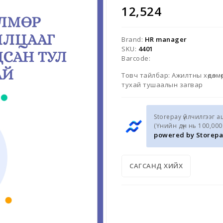
12,524
Brand:
HR manager
SKU:
4401
Barcode:
Товч тайлбар: Ажилтны хөдөлм
тухай тушаалын загвар
Storepay үйлчилгээг 
(Үнийн дүн нь 100,00
powered by Storepa
САГСАНД ХИЙХ