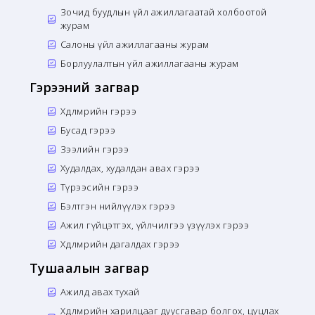
Зочид буудлын үйл ажиллагаатай холбоотой
журам
Салоны үйл ажиллагааны журам
Борлуулалтын үйл ажиллагааны журам
Гэрээний загвар
Хөдөлмөрийн гэрээ
Бусад гэрээ
Зээлийн гэрээ
Худалдах, худалдан авах гэрээ
Түрээсийн гэрээ
Бэлтгэн нийлүүлэх гэрээ
Ажил гүйцэтгэх, үйлчилгээ үзүүлэх гэрээ
Хөдөлмөрийн дагалдах гэрээ
Тушаалын загвар
Ажилд авах тухай
Хөдөлмөрийн харилцааг дуусгавар болгох, цуцлах