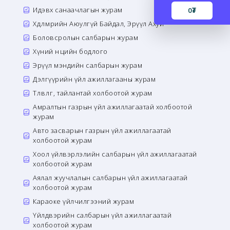
Идэвх санаачлагын журам
0
₮
Хөдөлмөрийн Аюулгүй Байдал, Эрүүл Ахуй
Боловсролын салбарын журам
Хүний нөөцийн бодлого
Эрүүл мэндийн салбарын журам
Дэлгүүрийн үйл ажиллагааны журам
Төлөвлөгөө, тайлантай холбоотой журам
Амралтын газрын үйл ажиллагаатай холбоотой
журам
Авто засварын газрын үйл ажиллагаатай
холбоотой журам
Хоол үйлвэрлэлийн салбарын үйл ажиллагаатай
холбоотой журам
Аялал жуучлалын салбарын үйл ажиллагаатай
холбоотой журам
Караоке үйлчилгээний журам
Үйлдвэрийн салбарын үйл ажиллагаатай
холбоотой журам