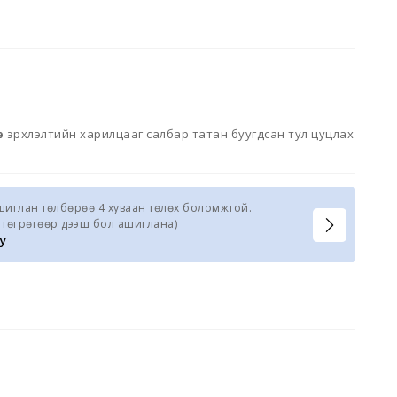
өр эрхлэлтийн харилцааг салбар татан буугдсан тул цуцлах
ашиглан төлбөрөө 4 хуваан төлөх боломжтой.
0 төгрөгөөр дээш бол ашиглана)
y