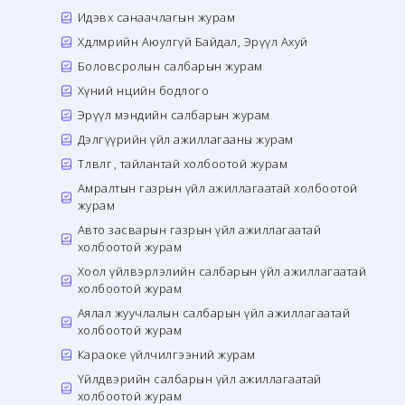
Идэвх санаачлагын журам
Хөдөлмөрийн Аюулгүй Байдал, Эрүүл Ахуй
Боловсролын салбарын журам
Хүний нөөцийн бодлого
Эрүүл мэндийн салбарын журам
Дэлгүүрийн үйл ажиллагааны журам
Төлөвлөгөө, тайлантай холбоотой журам
Амралтын газрын үйл ажиллагаатай холбоотой
журам
Авто засварын газрын үйл ажиллагаатай
холбоотой журам
Хоол үйлвэрлэлийн салбарын үйл ажиллагаатай
холбоотой журам
Аялал жуучлалын салбарын үйл ажиллагаатай
холбоотой журам
Караоке үйлчилгээний журам
Үйлдвэрийн салбарын үйл ажиллагаатай
холбоотой журам