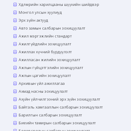
Хөдөлмөрийн харилцааны шүүхийн шийдвэр
Монгол улсын хуулиуд
Эрх зүйн актууд
Авто замын салбарын зохицуулалт
Ажил мэргэжлийн стандарт
Ажилгүйдлийн зохицуулалт
Ажиллах хүчний бүрдүүлэлт
Ажилласан жилийн зохицуулалт
Ажлын гүйцэтгэлийн зохицуулалт
Ажлын цагийн зохицуулалт
Архивын үйл ажиллагаа
Ахмад насны зохицуулалт
Ахуйн үйлчилгээний эрх зүйн зохицуулалт
Байгаль хамгааллын салбарын зохицуулалт
Барилгын салбарын зохицуулалт
Биеийн тамирын салбарын зохицуулалт
Боловсролын салбарын зохицуулалт