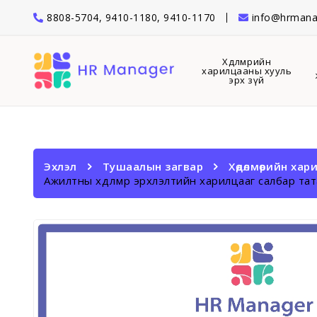
8808-5704, 9410-1180, 9410-1170
info@hrmana
Хөдөлмөрийн
харилцааны хууль
эрх зүй
Эхлэл
Тушаалын загвар
Хөдөлмөрийн ха
Ажилтны хөдөлмөр эрхлэлтийн харилцааг салбар та