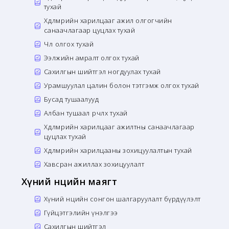
тухай
Хөдөлмөрийн харилцааг ажил олгогчийн
санаачлагаар цуцлах тухай
Чөлөө олгох тухай
Ээлжийн амралт олгох тухай
Сахилгын шийтгэл ногдуулах тухай
Урамшуулал цалин болон тэтгэмж олгох тухай
Бусад тушаалууд
Албан тушаал өөрчлөх тухай
Хөдөлмөрийн харилцааг ажилтны санаачлагаар
цуцлах тухай
Хөдөлмөрийн харилцааны зохицуулалтын тухай
Хавсран ажиллах зохицуулалт
Хүний нөөцийн маягт
Хүний нөөцийн сонгон шалгаруулалт бүрдүүлэлт
Гүйцэтгэлийн үнэлгээ
Сахилгын шийтгэл