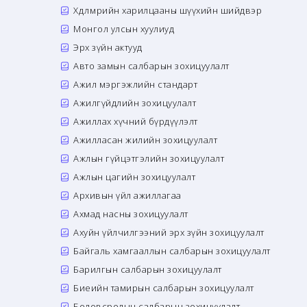
Хөдөлмөрийн харилцааны шүүхийн шийдвэр
Монгол улсын хуулиуд
Эрх зүйн актууд
Авто замын салбарын зохицуулалт
Ажил мэргэжлийн стандарт
Ажилгүйдлийн зохицуулалт
Ажиллах хүчний бүрдүүлэлт
Ажилласан жилийн зохицуулалт
Ажлын гүйцэтгэлийн зохицуулалт
Ажлын цагийн зохицуулалт
Архивын үйл ажиллагаа
Ахмад насны зохицуулалт
Ахуйн үйлчилгээний эрх зүйн зохицуулалт
Байгаль хамгааллын салбарын зохицуулалт
Барилгын салбарын зохицуулалт
Биеийн тамирын салбарын зохицуулалт
Боловсролын салбарын зохицуулалт