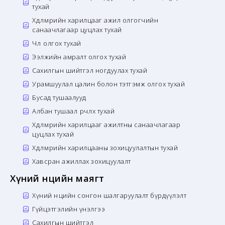
тухай
Хөдөлмөрийн харилцааг ажил олгогчийн
санаачлагаар цуцлах тухай
Чөлөө олгох тухай
Ээлжийн амралт олгох тухай
Сахилгын шийтгэл ногдуулах тухай
Урамшуулал цалин болон тэтгэмж олгох тухай
Бусад тушаалууд
Албан тушаал өөрчлөх тухай
Хөдөлмөрийн харилцааг ажилтны санаачлагаар
цуцлах тухай
Хөдөлмөрийн харилцааны зохицуулалтын тухай
Хавсран ажиллах зохицуулалт
Хүний нөөцийн маягт
Хүний нөөцийн сонгон шалгаруулалт бүрдүүлэлт
Гүйцэтгэлийн үнэлгээ
Сахилгын шийтгэл