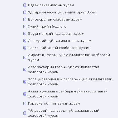
Идэвх санаачлагын журам
Хөдөлмөрийн Аюулгүй Байдал, Эрүүл Ахуй
Боловсролын салбарын журам
Хүний нөөцийн бодлого
Эрүүл мэндийн салбарын журам
Дэлгүүрийн үйл ажиллагааны журам
Төлөвлөгөө, тайлантай холбоотой журам
Амралтын газрын үйл ажиллагаатай холбоотой
журам
Авто засварын газрын үйл ажиллагаатай
холбоотой журам
Хоол үйлвэрлэлийн салбарын үйл ажиллагаатай
холбоотой журам
Аялал жуучлалын салбарын үйл ажиллагаатай
холбоотой журам
Караоке үйлчилгээний журам
Үйлдвэрийн салбарын үйл ажиллагаатай
холбоотой журам