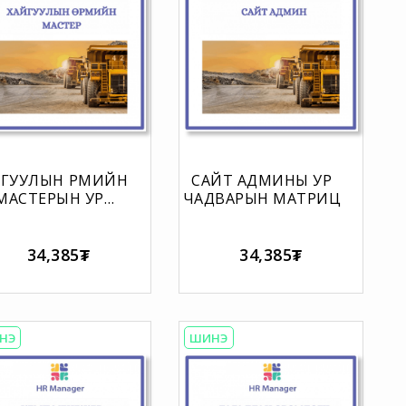
ЙГУУЛЫН ӨРМИЙН
САЙТ АДМИНЫ УР
МАСТЕРЫН УР
ЧАДВАРЫН МАТРИЦ
ДВАРЫН МАТРИЦ
34,385₮
34,385₮
НЭ
ШИНЭ