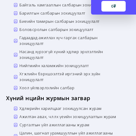
Байгаль хамгааллын салбарын зохицуулалт
0
₮
Барилгын салбарын зохицуулалт
Биеийн тамирын салбарын зохицуулалт
Боловсролын салбарын зохицуулалт
Гадаадад ажиллах хүч гаргах салбарын
зохицуулалт
Насанд хүрээгүй хүний хөдөлмөр эрхлэлтийн
зохицуулалт
Нийгмийн халамжийн зохицуулалт
Хөгжлийн бэрхшээлтэй иргэний эрх зүйн
зохицуулалт
Хоол үйлвэрлэлийн салбар
Хүний нөөцийн журмын загвар
Хөдөлмөрийн харилцааг зохицуулсан журам
Ажилтан авах, чөлөөлөх үеийн зохицуулалтын журам
Сургалтын үйл ажиллагааны журам
Цалин, шагнал урамшууллын үйл ажиллагааны