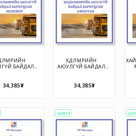
ӨДӨЛМӨРИЙН
ХӨДӨЛМӨРИЙН
ХА
ГҮЙ БАЙДАЛ
АЮУЛГҮЙ БАЙДАЛ
АРИУЦСАН
ХАРИУЦСАН
ЧА
ЕЖЕРИЙН УР
АЖИЛТНЫ УР
АРЫН МАТРИЦ
ЧАДВАРЫН МАТРИЦ
34,385₮
34,385₮
ШИНЭ
ШИ