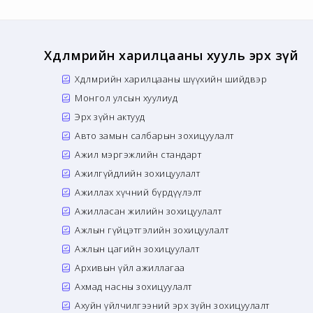
Хөдөлмөрийн харилцааны хууль эрх зүй
Хөдөлмөрийн харилцааны шүүхийн шийдвэр
Монгол улсын хуулиуд
Эрх зүйн актууд
Авто замын салбарын зохицуулалт
Ажил мэргэжлийн стандарт
Ажилгүйдлийн зохицуулалт
Ажиллах хүчний бүрдүүлэлт
Ажилласан жилийн зохицуулалт
Ажлын гүйцэтгэлийн зохицуулалт
Ажлын цагийн зохицуулалт
Архивын үйл ажиллагаа
Ахмад насны зохицуулалт
Ахуйн үйлчилгээний эрх зүйн зохицуулалт