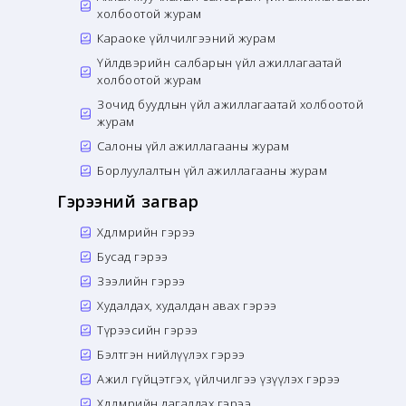
холбоотой журам
Караоке үйлчилгээний журам
Үйлдвэрийн салбарын үйл ажиллагаатай
холбоотой журам
Зочид буудлын үйл ажиллагаатай холбоотой
журам
Салоны үйл ажиллагааны журам
Борлуулалтын үйл ажиллагааны журам
Гэрээний загвар
Хөдөлмөрийн гэрээ
Бусад гэрээ
Зээлийн гэрээ
Худалдах, худалдан авах гэрээ
Түрээсийн гэрээ
Бэлтгэн нийлүүлэх гэрээ
Ажил гүйцэтгэх, үйлчилгээ үзүүлэх гэрээ
Хөдөлмөрийн дагалдах гэрээ