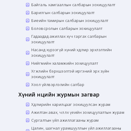
Байгаль хамгааллын салбарын зохицуулалт
Барилгын салбарын зохицуулалт
Биеийн тамирын салбарын зохицуулалт
Боловсролын салбарын зохицуулалт
Гадаадад ажиллах хүч гаргах салбарын
зохицуулалт
Насанд хүрээгүй хүний хөдөлмөр эрхлэлтийн
зохицуулалт
Нийгмийн халамжийн зохицуулалт
Хөгжлийн бэрхшээлтэй иргэний эрх зүйн
зохицуулалт
Хоол үйлвэрлэлийн салбар
Хүний нөөцийн журмын загвар
Хөдөлмөрийн харилцааг зохицуулсан журам
Ажилтан авах, чөлөөлөх үеийн зохицуулалтын журам
Сургалтын үйл ажиллагааны журам
Цалин, шагнал урамшууллын үйл ажиллагааны