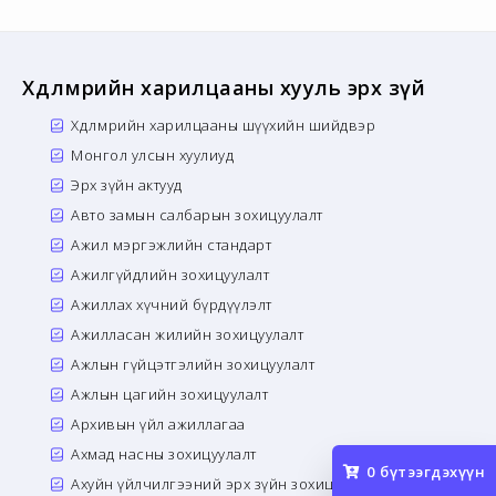
Хөдөлмөрийн харилцааны хууль эрх зүй
Хөдөлмөрийн харилцааны шүүхийн шийдвэр
Монгол улсын хуулиуд
Эрх зүйн актууд
Авто замын салбарын зохицуулалт
Ажил мэргэжлийн стандарт
Ажилгүйдлийн зохицуулалт
Ажиллах хүчний бүрдүүлэлт
Ажилласан жилийн зохицуулалт
Ажлын гүйцэтгэлийн зохицуулалт
Ажлын цагийн зохицуулалт
Архивын үйл ажиллагаа
Ахмад насны зохицуулалт
0
бүтээгдэхүүн
Ахуйн үйлчилгээний эрх зүйн зохицуулалт