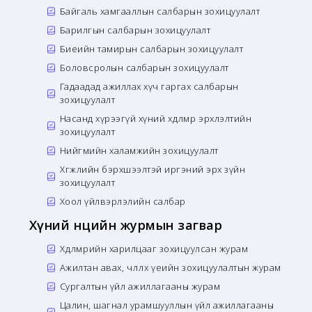
Байгаль хамгааллын салбарын зохицуулалт
Барилгын салбарын зохицуулалт
Биеийн тамирын салбарын зохицуулалт
Боловсролын салбарын зохицуулалт
Гадаадад ажиллах хүч гаргах салбарын
зохицуулалт
Насанд хүрээгүй хүний хөдөлмөр эрхлэлтийн
зохицуулалт
Нийгмийн халамжийн зохицуулалт
Хөгжлийн бэрхшээлтэй иргэний эрх зүйн
зохицуулалт
Хоол үйлвэрлэлийн салбар
Хүний нөөцийн журмын загвар
Хөдөлмөрийн харилцааг зохицуулсан журам
Ажилтан авах, чөлөөлөх үеийн зохицуулалтын журам
Сургалтын үйл ажиллагааны журам
Цалин, шагнал урамшууллын үйл ажиллагааны