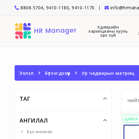
8808-5704, 9410-1180, 9410-1170
info@hrmana
Хөдөлмөрийн
харилцааны хууль
эрх зүй
Эхлэл
Бүтээгдэхүүн
Ур чадварын матриц
ТАГ
НИЙ
ШИНЭ
АНГИЛАЛ
Бүх ангилал