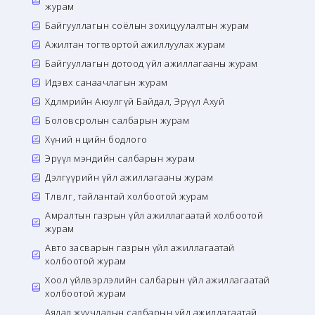
журам
Байгууллагын соёлын зохицуулалтын журам
Ажилтан тогтвортой ажиллуулах журам
Байгууллагын дотоод үйл ажиллагааны журам
Идэвх санаачлагын журам
Хөдөлмөрийн Аюулгүй Байдал, Эрүүл Ахуй
Боловсролын салбарын журам
Хүний нөөцийн бодлого
Эрүүл мэндийн салбарын журам
Дэлгүүрийн үйл ажиллагааны журам
Төлөвлөгөө, тайлантай холбоотой журам
Амралтын газрын үйл ажиллагаатай холбоотой
журам
Авто засварын газрын үйл ажиллагаатай
холбоотой журам
Хоол үйлвэрлэлийн салбарын үйл ажиллагаатай
холбоотой журам
Аялал жуучлалын салбарын үйл ажиллагаатай