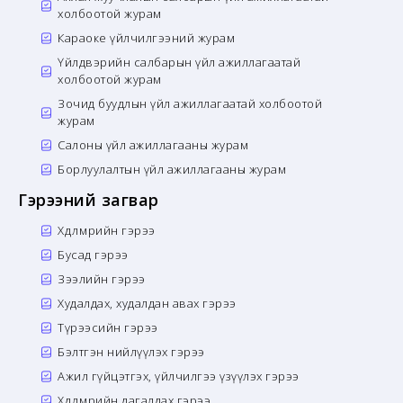
холбоотой журам
Караоке үйлчилгээний журам
Үйлдвэрийн салбарын үйл ажиллагаатай
холбоотой журам
Зочид буудлын үйл ажиллагаатай холбоотой
журам
Салоны үйл ажиллагааны журам
Борлуулалтын үйл ажиллагааны журам
Гэрээний загвар
Хөдөлмөрийн гэрээ
Бусад гэрээ
Зээлийн гэрээ
Худалдах, худалдан авах гэрээ
Түрээсийн гэрээ
Бэлтгэн нийлүүлэх гэрээ
Ажил гүйцэтгэх, үйлчилгээ үзүүлэх гэрээ
Хөдөлмөрийн дагалдах гэрээ