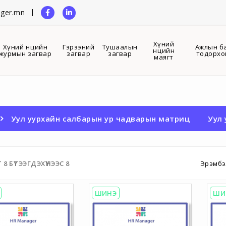
ger.mn
Хүний
Хүний нөөцийн
Гэрээний
Тушаалын
Ажлын б
нөөцийн
журмын загвар
загвар
загвар
тодорхо
маягт
Уул уурхайн салбарын ур чадварын матриц
Уул
Т
8
БҮТЭЭГДЭХҮҮНЭЭС
8
Эрэмбэ
ШИНЭ
ШИ