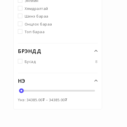
Энгийн
Хямдралтай
Шинэ бараа
Онцлох бараа
Топ бараа
БРЭНДҮҮД
Бусад
8
ҮНЭ
Үнэ:
34385.00
₮
–
34385.00
₮