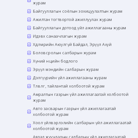
журам
Байгууллагын соёлын зохицуулалтын журам
Ажилтан тогтвортой ажиллуулах журам
Байгууллагын дотоод үйл ажиллагааны журам
Идэвх санаачлагын журам
Хөдөлмөрийн Аюулгүй Байдал, Эрүүл Ахуй
Боловсролын салбарын журам
Хүний нөөцийн бодлого
Эрүүл мэндийн салбарын журам
Дэлгүүрийн үйл ажиллагааны журам
Төлөвлөгөө, тайлантай холбоотой журам
Амралтын газрын үйл ажиллагаатай холбоотой
журам
Авто засварын газрын үйл ажиллагаатай
холбоотой журам
Хоол үйлвэрлэлийн салбарын үйл ажиллагаатай
холбоотой журам
Аялал жуучлалын салбарын үйл ажиллагаатай