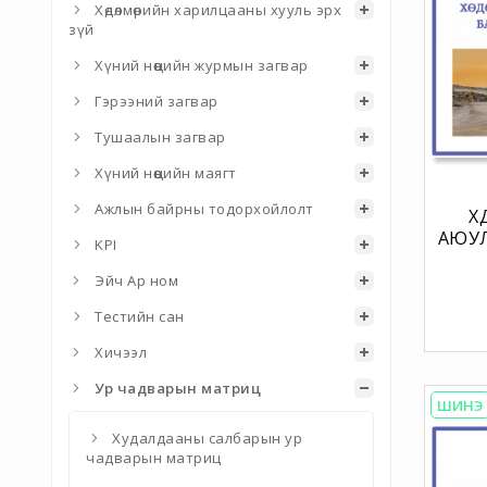
Хөдөлмөрийн харилцааны хууль эрх
зүй
Хүний нөөцийн журмын загвар
Гэрээний загвар
Тушаалын загвар
Хүний нөөцийн маягт
Ажлын байрны тодорхойлолт
Х
АЮУЛ
KPI
Х
МЕН
Эйч Ар ном
ЧАДВ
Тестийн сан
Хичээл
Ур чадварын матриц
ШИНЭ
Худалдааны салбарын ур
чадварын матриц