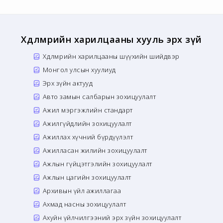
Хөдөлмөрийн харилцааны хууль эрх зүй
Хөдөлмөрийн харилцааны шүүхийн шийдвэр
Монгол улсын хуулиуд
Эрх зүйн актууд
Авто замын салбарын зохицуулалт
Ажил мэргэжлийн стандарт
Ажилгүйдлийн зохицуулалт
Ажиллах хүчний бүрдүүлэлт
Ажилласан жилийн зохицуулалт
Ажлын гүйцэтгэлийн зохицуулалт
Ажлын цагийн зохицуулалт
Архивын үйл ажиллагаа
Ахмад насны зохицуулалт
Ахуйн үйлчилгээний эрх зүйн зохицуулалт