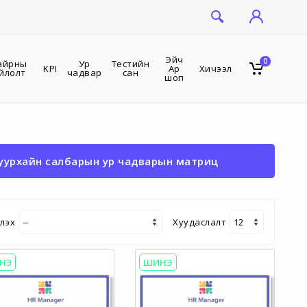
Эйч
0
айрны
Ур
Тестийн
KPI
Ар
Хичээл
йлолт
чадвар
сан
шоп
 уурхайн салбарын ур чадварын матриц
лэх
Хуудаслалт
НЭ
ШИНЭ