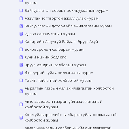
журам
Байгууллагын соёлын зохицуулалтын журам
Ажилтан тогтвортой ажиллуулах журам
Байгууллагын дотоод үйл ажиллагааны журам
Идэвх санаачлагын журам
Хөдөлмөрийн Аюулгүй Байдал, Эрүүл Ахуй
Боловсролын салбарын журам
Хүний нөөцийн бодлого
Эрүүл мэндийн салбарын журам
Дэлгүүрийн үйл ажиллагааны журам
Төлөвлөгөө, тайлантай холбоотой журам
Амралтын газрын үйл ажиллагаатай холбоотой
журам
Авто засварын газрын үйл ажиллагаатай
холбоотой журам
Хоол үйлвэрлэлийн салбарын үйл ажиллагаатай
холбоотой журам
Аялал жуучлалын салбарын үйл ажиллагаатай