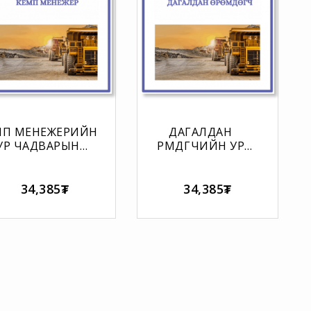
МП МЕНЕЖЕРИЙН
ДАГАЛДАН
УР ЧАДВАРЫН
ӨРӨМДӨГЧИЙН УР
МАТРИЦ
ЧАДВАРЫН МАТРИЦ
34,385₮
34,385₮