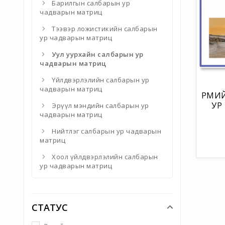
Барилгын салбарын ур
чадварын матриц
Тээвэр ложистикийн салбарын
ур чадварын матриц
Уул уурхайн салбарын ур
чадварын матриц
Үйлдвэрлэлийн салбарын ур
чадварын матриц
ӨРМИ
УР
Эрүүл мэндийн салбарын ур
чадварын матриц
Нийтлэг салбарын ур чадварын
матриц
Хоол үйлдвэрлэлийн салбарын
ур чадварын матриц
СТАТУС