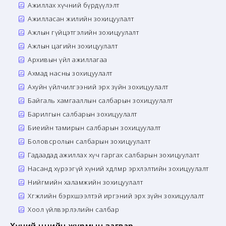
Ажиллах хүчний бүрдүүлэлт
Ажилласан жилийн зохицуулалт
Ажлын гүйцэтгэлийн зохицуулалт
Ажлын цагийн зохицуулалт
Архивын үйл ажиллагаа
Ахмад насны зохицуулалт
Ахуйн үйлчилгээний эрх зүйн зохицуулалт
Байгаль хамгааллын салбарын зохицуулалт
Барилгын салбарын зохицуулалт
Биеийн тамирын салбарын зохицуулалт
Боловсролын салбарын зохицуулалт
Гадаадад ажиллах хүч гаргах салбарын зохицуулалт
Насанд хүрээгүй хүний хөдөлмөр эрхлэлтийн зохицуулалт
Нийгмийн халамжийн зохицуулалт
Хөгжлийн бэрхшээлтэй иргэний эрх зүйн зохицуулалт
Хоол үйлвэрлэлийн салбар