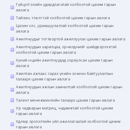
Гүйцэтгэлийн удирдлагатай холбоотой цахим гарын
авлага
Тайлан, төлөвлөгөөтэй холбоотой цахим гарын авлага
Цалин хөлс, урамшуулалтай холбоотой цахим гарын
авлага
Ажилтнуудыг тогтвортой ажиллуулах цахим гарын авлага
Ажилтнуудын харилцаа, зөрчилдөөнийг шийдвэрлэхтэй
холбоотой цахим гарын авлага
Хүний нөөцийн ажилтнуудад зориулсан цахим гарын
авлага
Ажилтан ажлаас гарах үеийн зохион байгуулалтын
талаарх цахим гарын авлага
Ажилтнуудын ажлын замналтай холбоотой цахим гарын
авлага
Талент менежментийн талаарх цахим гарын авлага
Ур чадварын матриц, чадамжтай холбоотой цахим
гарын авлага
Хөдөлмөр эрхлэлтийн үйл ажиллагаатай холбоотой цахим
гарын авлага