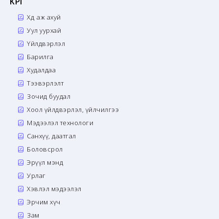
KPI
Хөдөө аж ахуй
Уул уурхай
Үйлдвэрлэл
Барилга
Худалдаа
Тээвэрлэлт
Зочид буудал
Хоол үйлдвэрлэл, үйлчилгээ
Мэдээлэл технологи
Санхүү, даатгал
Боловсрол
Эрүүл мэнд
Урлаг
Хэвлэл мэдээлэл
Эрчим хүч
Зам