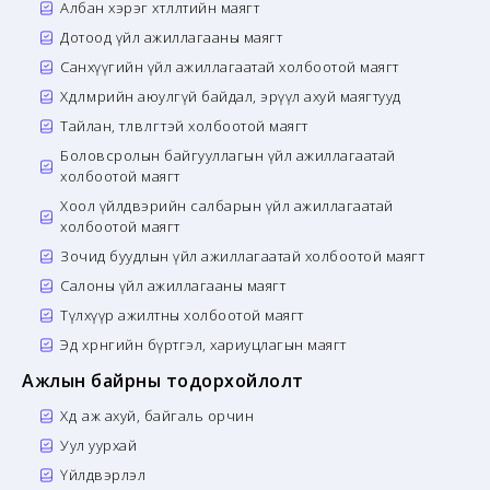
Албан хэрэг хөтлөлтийн маягт
Дотоод үйл ажиллагааны маягт
Санхүүгийн үйл ажиллагаатай холбоотой маягт
Хөдөлмөрийн аюулгүй байдал, эрүүл ахуй маягтууд
Тайлан, төлөвлөгөөтэй холбоотой маягт
Боловсролын байгууллагын үйл ажиллагаатай
холбоотой маягт
Хоол үйлдвэрийн салбарын үйл ажиллагаатай
холбоотой маягт
Зочид буудлын үйл ажиллагаатай холбоотой маягт
Салоны үйл ажиллагааны маягт
Түлхүүр ажилтны холбоотой маягт
Эд хөрөнгийн бүртгэл, хариуцлагын маягт
Ажлын байрны тодорхойлолт
Хөдөө аж ахуй, байгаль орчин
Уул уурхай
Үйлдвэрлэл