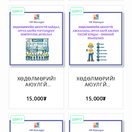
БАЙДЛЫН
ТОГТОЛЦОО
ЕРӨНХИЙ
ШААРДЛАГА
ШААРДЛАГА
ШИНЭ
ШИНЭ
ХӨДӨЛМӨРИЙН
ХӨДӨЛМӨРИЙН
АЮУЛГҮЙ
АЮУЛГҮЙ
БАЙДАЛ, ЭРҮҮЛ
АЖИЛЛАГАА,
АХУЙН
ЭРҮҮЛ АХУЙ
15,000₮
15,000₮
ТОГТОЛЦООГ
АЖЛЫН
НЭВТРҮҮЛЭХ
ТУСГАЙ
АРГАЧЛАЛ
ХУВЦАС –
ЕРӨНХИЙ
ШИНЭ
ШИНЭ
ШААРДЛАГА