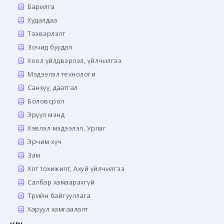
Барилга
Худалдаа
Тээвэрлэлт
Зочид буудал
Хоол үйлдвэрлэл, үйлчилгээ
Мэдээлэл технологи
Санхүү, даатгал
Боловсрол
Эрүүл мэнд
Хэвлэл мэдээлэл, Урлаг
Эрчим хүч
Зам
Хот тохижилт, Ахуй үйлчилгээ
Салбар хамаарахгүй
Төрийн байгууллага
Харуул хамгаалалт