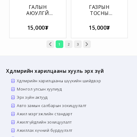
ГАЛЫН
ГАЗРЫН
АЮУЛГҮЙ
ТОСНЫ
БАЙДЛЫН
БҮТЭЭГДЭХҮҮНИЙ
ҮНДСЭН ДҮРЭМ
ГАЛЫН
15,000₮
15,000₮
АЮУЛГҮЙ
БАЙДАЛ
1
2
3
Хөдөлмөрийн харилцааны хууль эрх зүй
Хөдөлмөрийн харилцааны шүүхийн шийдвэр
Монгол улсын хуулиуд
Эрх зүйн актууд
Авто замын салбарын зохицуулалт
Ажил мэргэжлийн стандарт
Ажилгүйдлийн зохицуулалт
Ажиллах хүчний бүрдүүлэлт