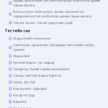
Хөдөлмөр эрхлэлтийн үйл ажиллагаатай холбоотой цахим
гарын авлага
Бүтэц зохион байгуулалт, ажлын шинжилгээ,
тодорхойлолттой холбоотой цахим гарын авлага
Токсик орчин, токсик хүмүүсийн ухай
Тестийн сан
Мэдээллийн технологи
Сантехник, Цахилгаан, Засварын чиглэлийн албан
тушаал
Маркетинг
Ерөнхий мэдлэг, ур чадвар
Захиргаа, Хүний нөөцийн менежмент
Санхүү, нягтлан бодох бүртгэл
Хууль, эрх зүй
Борлуулалт, худалдаа
Бусад тестүүд
Барилга