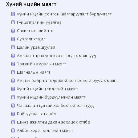
Хүний нөөцийн маягт
Хүний нөөцийн сонгон шалгаруулалт бүрдүүлэлт
Гүйцэтгэлийн үнэлгээ
Сахилгын шийтгэл
Сургалт хөгжил
Цалин урамшуулал
Ажлаас гарах үед хэрэглэгдэх маягтууд
Ээлжийн амралын маягт
Шагналын маягт
Ажлын байрны тодорхойлолт боловсруулах маягт
Хүний нөөцийн төлөвлөлтийн маягт
Хүний нөөцийн бүрдүүлэлийн маягт
Чөлөө, ажлын цагтай холбоотой маягтууд
Байгууллагын соёл
Шинэ ажилтны дасан зохицох хөтөлбөр
Албан хэрэг хөтлөлтийн маягт