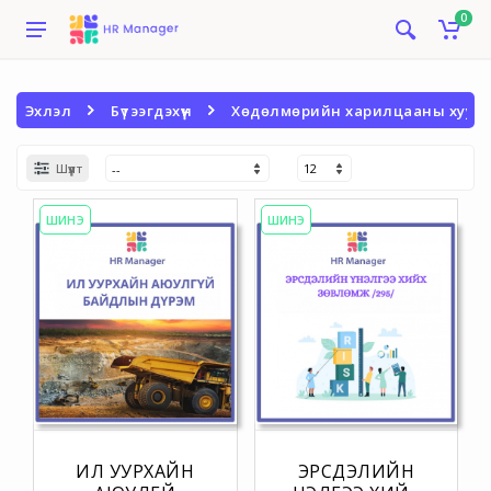
0
Эхлэл
Бүтээгдэхүүн
Хөдөлмөрийн харилцааны хууль 
Шүүлт
ШИНЭ
ШИНЭ
ИЛ УУРХАЙН
ЭРСДЭЛИЙН