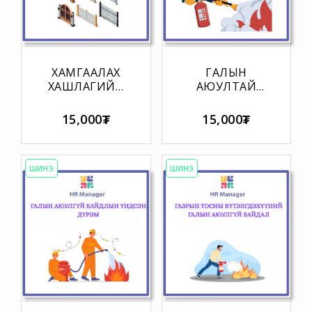
ХАМГААЛАХ
ГАЛЫН
ХАШЛАГИЙН
АЮУЛТАЙ
СТАНДАРТ
БҮТЭЭГДЭХҮҮНИЙ
АНГИЛАЛ
15,000₮
15,000₮
ЗЭРЭГЛЭЛИЙН
СТАНДАРТ
ШИНЭ
ШИНЭ