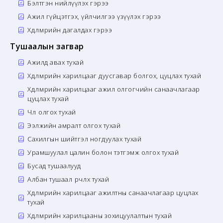
Бэлтгэн нийлүүлэх гэрээ
Ажил гүйцэтгэх, үйлчилгээ үзүүлэх гэрээ
Хөдөлмөрийн дагалдах гэрээ
Тушаалын загвар
Ажилд авах тухай
Хөдөлмөрийн харилцааг дуусгавар болгох, цуцлах тухай
Хөдөлмөрийн харилцааг ажил олгогчийн санаачлагаар
цуцлах тухай
Чөлөө олгох тухай
Ээлжийн амралт олгох тухай
Сахилгын шийтгэл ногдуулах тухай
Урамшуулал цалин болон тэтгэмж олгох тухай
Бусад тушаалууд
Албан тушаал өөрчлөх тухай
Хөдөлмөрийн харилцааг ажилтны санаачлагаар цуцлах
тухай
Хөдөлмөрийн харилцааны зохицуулалтын тухай