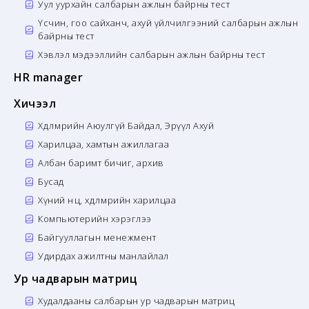
Уул уурхайн салбарын ажлын байрны тест
Үсчин, гоо сайханч, ахуй үйлчилгээний салбарын ажлын
байрны тест
Хэвлэл мэдээллийн салбарын ажлын байрны тест
HR manager
Хичээл
Хөдөлмөрийн Аюулгүй Байдал, Эрүүл Ахуй
Харилцаа, хамтын ажиллагаа
Албан баримт бичиг, архив
Бусад
Хүний нөөц, хөдөлмөрийн харилцаа
Компьютерийн хэрэглээ
Байгууллагын менежмент
Удирдах ажилтны манлайлал
Ур чадварын матриц
Худалдааны салбарын ур чадварын матриц