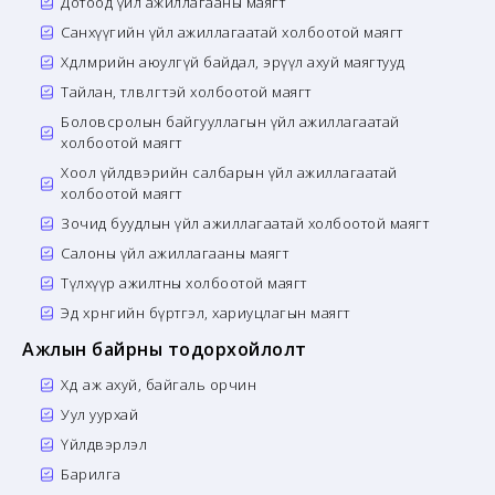
Дотоод үйл ажиллагааны маягт
Санхүүгийн үйл ажиллагаатай холбоотой маягт
Хөдөлмөрийн аюулгүй байдал, эрүүл ахуй маягтууд
Тайлан, төлөвлөгөөтэй холбоотой маягт
Боловсролын байгууллагын үйл ажиллагаатай
холбоотой маягт
Хоол үйлдвэрийн салбарын үйл ажиллагаатай
холбоотой маягт
Зочид буудлын үйл ажиллагаатай холбоотой маягт
Салоны үйл ажиллагааны маягт
Түлхүүр ажилтны холбоотой маягт
Эд хөрөнгийн бүртгэл, хариуцлагын маягт
Ажлын байрны тодорхойлолт
Хөдөө аж ахуй, байгаль орчин
Уул уурхай
Үйлдвэрлэл
Барилга