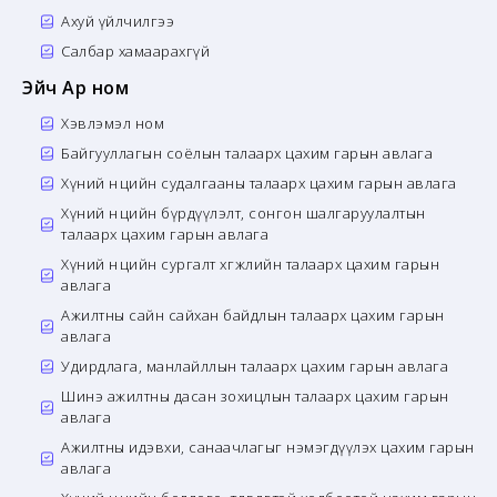
Ахуй үйлчилгээ
Салбар хамаарахгүй
Эйч Ар ном
Хэвлэмэл ном
Байгууллагын соёлын талаарх цахим гарын авлага
Хүний нөөцийн судалгааны талаарх цахим гарын авлага
Хүний нөөцийн бүрдүүлэлт, сонгон шалгаруулалтын
талаарх цахим гарын авлага
Хүний нөөцийн сургалт хөгжлийн талаарх цахим гарын
авлага
Ажилтны сайн сайхан байдлын талаарх цахим гарын
авлага
Удирдлага, манлайллын талаарх цахим гарын авлага
Шинэ ажилтны дасан зохицлын талаарх цахим гарын
авлага
Ажилтны идэвхи, санаачлагыг нэмэгдүүлэх цахим гарын
авлага