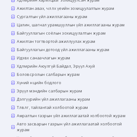
Хөдөлмөрийн харилцааг зохицуулсан журам
Ажилтан авах, чөлөөлөх үеийн зохицуулалтын журам
Сургалтын үйл ажиллагааны журам
Цалин, шагнал урамшууллын үйл ажиллагааны журам
Байгууллагын соёлын зохицуулалтын журам
Ажилтан тогтвортой ажиллуулах журам
Байгууллагын дотоод үйл ажиллагааны журам
Идэвх санаачлагын журам
Хөдөлмөрийн Аюулгүй Байдал, Эрүүл Ахуй
Боловсролын салбарын журам
Хүний нөөцийн бодлого
Эрүүл мэндийн салбарын журам
Дэлгүүрийн үйл ажиллагааны журам
Төлөвлөгөө, тайлантай холбоотой журам
Амралтын газрын үйл ажиллагаатай холбоотой журам
Авто засварын газрын үйл ажиллагаатай холбоотой
журам