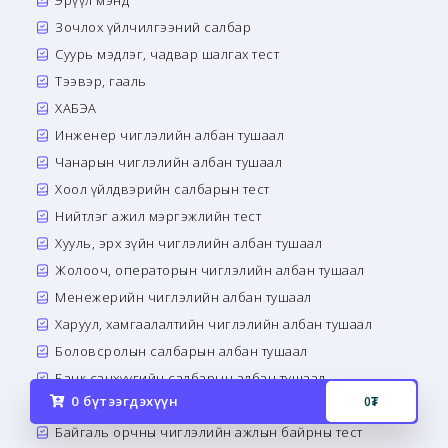
Эрүүл мэнд
Зочлох үйлчилгээний салбар
Суурь мэдлэг, чадвар шалгах тест
Тээвэр, гааль
ХАБЭА
Инженер чиглэлийн албан тушаал
Чанарын чиглэлийн албан тушаал
Хоол үйлдвэрийн салбарын тест
Нийтлэг ажил мэргэжлийн тест
Хууль, эрх зүйн чиглэлийн албан тушаал
Жолооч, операторын чиглэлийн албан тушаал
Менежерийн чиглэлийн албан тушаал
Харуул, хамгаалалтийн чиглэлийн албан тушаал
Боловсролын салбарын албан тушаал
Банк санхүүгийн салбарын албан тушаал
0
бүтээгдэхүүн
0
₮
Сэтгэл зүй, сэтгэн бодох чадварын тест
Байгаль орчны чиглэлийн ажлын байрны тест