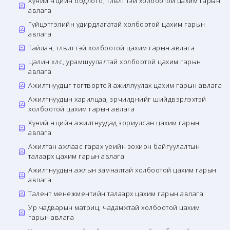
Хүний нөөцийн бодлого, төлөвлөгөөтэй холбоотой цахим гарын
авлага
Гүйцэтгэлийн удирдлагатай холбоотой цахим гарын
авлага
Тайлан, төлөвлөгөөтэй холбоотой цахим гарын авлага
Цалин хөлс, урамшуулалтай холбоотой цахим гарын
авлага
Ажилтнуудыг тогтвортой ажиллуулах цахим гарын авлага
Ажилтнуудын харилцаа, зөрчилдөөнийг шийдвэрлэхтэй
холбоотой цахим гарын авлага
Хүний нөөцийн ажилтнуудад зориулсан цахим гарын
авлага
Ажилтан ажлаас гарах үеийн зохион байгуулалтын
талаарх цахим гарын авлага
Ажилтнуудын ажлын замналтай холбоотой цахим гарын
авлага
Талент менежментийн талаарх цахим гарын авлага
Ур чадварын матриц, чадамжтай холбоотой цахим
гарын авлага