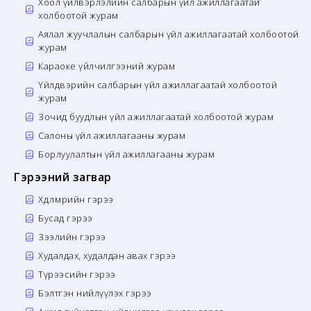
Хоол үйлвэрлэлийн салбарын үйл ажиллагаатай
холбоотой журам
Аялал жуучлалын салбарын үйл ажиллагаатай холбоотой
журам
Караоке үйлчилгээний журам
Үйлдвэрийн салбарын үйл ажиллагаатай холбоотой
журам
Зочид буудлын үйл ажиллагаатай холбоотой журам
Салоны үйл ажиллагааны журам
Борлуулалтын үйл ажиллагааны журам
Гэрээний загвар
Хөдөлмөрийн гэрээ
Бусад гэрээ
Зээлийн гэрээ
Худалдах, худалдан авах гэрээ
Түрээсийн гэрээ
Бэлтгэн нийлүүлэх гэрээ