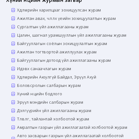
Хүний нөөцийн журмын загвар
Хөдөлмөрийн харилцааг зохицуулсан журам
Ажилтан авах, чөлөөлөх үеийн зохицуулалтын журам
Сургалтын үйл ажиллагааны журам
Цалин, шагнал урамшууллын үйл ажиллагааны журам
Байгууллагын соёлын зохицуулалтын журам
Ажилтан тогтвортой ажиллуулах журам
Байгууллагын дотоод үйл ажиллагааны журам
Идэвх санаачлагын журам
Хөдөлмөрийн Аюулгүй Байдал, Эрүүл Ахуй
Боловсролын салбарын журам
Хүний нөөцийн бодлого
Эрүүл мэндийн салбарын журам
Дэлгүүрийн үйл ажиллагааны журам
Төлөвлөгөө, тайлантай холбоотой журам
Амралтын газрын үйл ажиллагаатай холбоотой журам
Авто засварын газрын үйл ажиллагаатай холбоотой