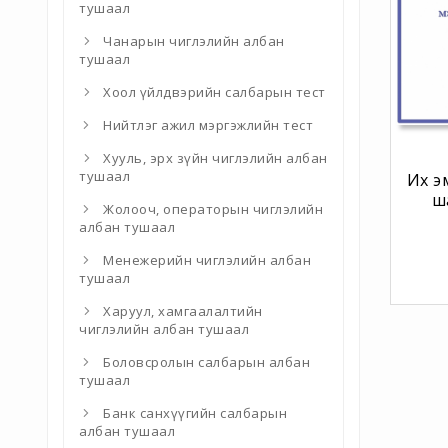
тушаал
Чанарын чиглэлийн албан
тушаал
Хоол үйлдвэрийн салбарын тест
Нийтлэг ажил мэргэжлийн тест
Хууль, эрх зүйн чиглэлийн албан
тушаал
Их э
ш
Жолооч, операторын чиглэлийн
албан тушаал
Менежерийн чиглэлийн албан
тушаал
Харуул, хамгаалалтийн
чиглэлийн албан тушаал
Боловсролын салбарын албан
тушаал
Банк санхүүгийн салбарын
албан тушаал