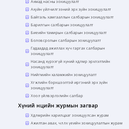
Ахмад насны зохицуулалт
Ахуйн үйлчилгээний эрх зүйн зохицуулалт
Байгаль хамгааллын салбарын зохицуулалт
Барилгын салбарын зохицуулалт
Биеийн тамирын салбарын зохицуулалт
Боловсролын салбарын зохицуулалт
Гадаадад ажиллах хүч гаргах салбарын
зохицуулалт
Насанд хүрээгүй хүний хөдөлмөр эрхлэлтийн
зохицуулалт
Нийгмийн халамжийн зохицуулалт
Хөгжлийн бэрхшээлтэй иргэний эрх зүйн
зохицуулалт
Хоол үйлвэрлэлийн салбар
Хүний нөөцийн журмын загвар
Хөдөлмөрийн харилцааг зохицуулсан журам
Ажилтан авах, чөлөөлөх үеийн зохицуулалтын журам