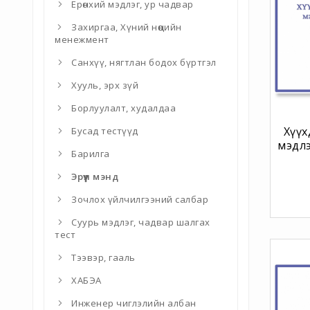
Ерөнхий мэдлэг, ур чадвар
Захиргаа, Хүний нөөцийн
менежмент
Санхүү, нягтлан бодох бүртгэл
Хууль, эрх зүй
Борлуулалт, худалдаа
Хүү
Бусад тестүүд
мэдлэ
Барилга
Эрүүл мэнд
Зочлох үйлчилгээний салбар
Суурь мэдлэг, чадвар шалгах
тест
Тээвэр, гааль
ХАБЭА
Инженер чиглэлийн албан