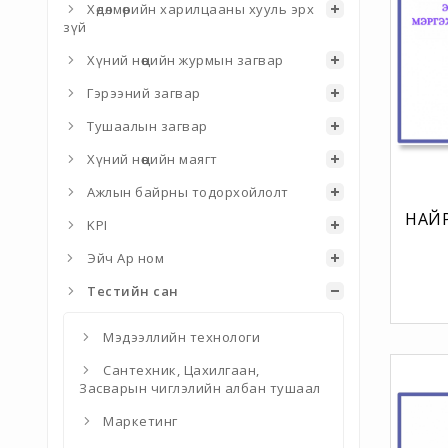
Хөдөлмөрийн харилцааны хууль эрх
зүй
Хүний нөөцийн журмын загвар
Гэрээний загвар
Тушаалын загвар
Хүний нөөцийн маягт
Ажлын байрны тодорхойлолт
НАЙ
KPI
МЭ
ТҮВ
Эйч Ар ном
Тестийн сан
Мэдээллийн технологи
Сантехник, Цахилгаан,
Засварын чиглэлийн албан тушаал
Маркетинг