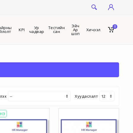
Эйч
0
айрны
Ур
Тестийн
KPI
Ар
Хичээл
йлолт
чадвар
сан
шоп
лэх
Хуудаслалт
НЭ