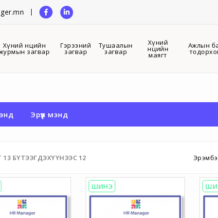
ger.mn
Хүний
Хүний нөөцийн
Гэрээний
Тушаалын
Ажлын б
нөөцийн
журмын загвар
загвар
загвар
тодорхо
маягт
мэнд
Эрүүл мэнд
Т
13
БҮТЭЭГДЭХҮҮНЭЭС
12
Эрэмбэ
ШИНЭ
ШИ