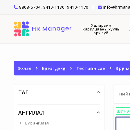
8808-5704, 9410-1180, 9410-1170
info@hrmana
Хөдөлмөрийн
харилцааны хууль
эрх зүй
Эхлэл
Бүтээгдэхүүн
Тестийн сан
Эрүүл 
ТАГ
НИЙ
ШИНЭ
АНГИЛАЛ
Бүх ангилал