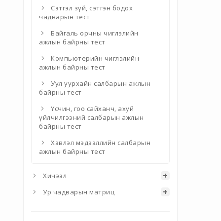
Сэтгэл зүй, сэтгэн бодох
чадварын тест
Байгаль орчны чиглэлийн
ажлын байрны тест
Компьютерийн чиглэлийн
ажлын байрны тест
Уул уурхайн салбарын ажлын
байрны тест
Үсчин, гоо сайханч, ахуй
үйлчилгээний салбарын ажлын
байрны тест
Хэвлэл мэдээллийн салбарын
ажлын байрны тест
Хичээл
Ур чадварын матриц