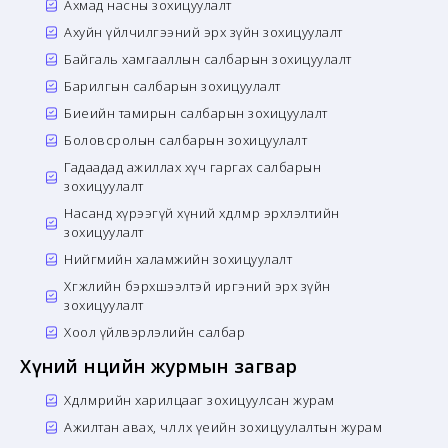
Ахмад насны зохицуулалт
Ахуйн үйлчилгээний эрх зүйн зохицуулалт
Байгаль хамгааллын салбарын зохицуулалт
Барилгын салбарын зохицуулалт
Биеийн тамирын салбарын зохицуулалт
Боловсролын салбарын зохицуулалт
Гадаадад ажиллах хүч гаргах салбарын
зохицуулалт
Насанд хүрээгүй хүний хөдөлмөр эрхлэлтийн
зохицуулалт
Нийгмийн халамжийн зохицуулалт
Хөгжлийн бэрхшээлтэй иргэний эрх зүйн
зохицуулалт
Хоол үйлвэрлэлийн салбар
Хүний нөөцийн журмын загвар
Хөдөлмөрийн харилцааг зохицуулсан журам
Ажилтан авах, чөлөөлөх үеийн зохицуулалтын журам