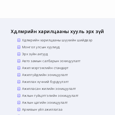
Хөдөлмөрийн харилцааны хууль эрх зүй
Хөдөлмөрийн харилцааны шүүхийн шийдвэр
Монгол улсын хуулиуд
Эрх зүйн актууд
Авто замын салбарын зохицуулалт
Ажил мэргэжлийн стандарт
Ажилгүйдлийн зохицуулалт
Ажиллах хүчний бүрдүүлэлт
Ажилласан жилийн зохицуулалт
Ажлын гүйцэтгэлийн зохицуулалт
Ажлын цагийн зохицуулалт
Архивын үйл ажиллагаа