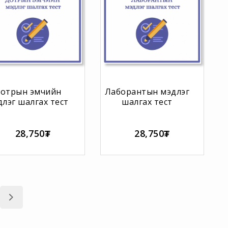
отрын эмчийн
Лаборантын мэдлэг
длэг шалгах тест
шалгах тест
28,750₮
28,750₮