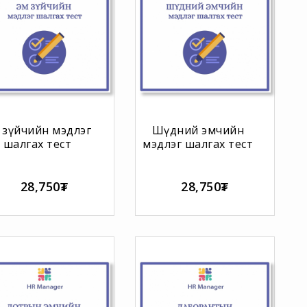
 зүйчийн мэдлэг
Шүдний эмчийн
шалгах тест
мэдлэг шалгах тест
28,750₮
28,750₮