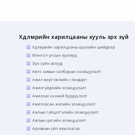
Хөдөлмөрийн харилцааны хууль эрх зүй
Хөдөлмөрийн харилцааны шүүхийн шийдвэр
Монгол улсын хуулиуд
Эрх зүйн актууд
Авто замын салбарын зохицуулалт
Ажил мэргэжлийн стандарт
Ажилгүйдлийн зохицуулалт
Ажиллах хүчний бүрдүүлэлт
Ажилласан жилийн зохицуулалт
Ажлын гүйцэтгэлийн зохицуулалт
Ажлын цагийн зохицуулалт
Архивын үйл ажиллагаа