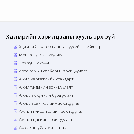
Хөдөлмөрийн харилцааны хууль эрх зүй
Хөдөлмөрийн харилцааны шүүхийн шийдвэр
Монгол улсын хуулиуд
Эрх зүйн актууд
Авто замын салбарын зохицуулалт
Ажил мэргэжлийн стандарт
Ажилгүйдлийн зохицуулалт
Ажиллах хүчний бүрдүүлэлт
Ажилласан жилийн зохицуулалт
Ажлын гүйцэтгэлийн зохицуулалт
Ажлын цагийн зохицуулалт
Архивын үйл ажиллагаа