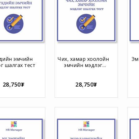
хдийн эмчийн
Чих, хамар хоолойн
Эм
г шалгах тест
эмчийн мэдлэг
шалгах тест
28,750₮
28,750₮