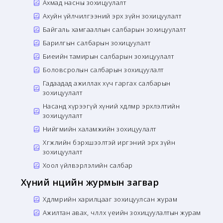
Ахмад насны зохицуулалт
Ахуйн үйлчилгээний эрх зүйн зохицуулалт
Байгаль хамгааллын салбарын зохицуулалт
Барилгын салбарын зохицуулалт
Биеийн тамирын салбарын зохицуулалт
Боловсролын салбарын зохицуулалт
Гадаадад ажиллах хүч гаргах салбарын
зохицуулалт
Насанд хүрээгүй хүний хөдөлмөр эрхлэлтийн
зохицуулалт
Нийгмийн халамжийн зохицуулалт
Хөгжлийн бэрхшээлтэй иргэний эрх зүйн
зохицуулалт
Хоол үйлвэрлэлийн салбар
Хүний нөөцийн журмын загвар
Хөдөлмөрийн харилцааг зохицуулсан журам
Ажилтан авах, чөлөөлөх үеийн зохицуулалтын журам