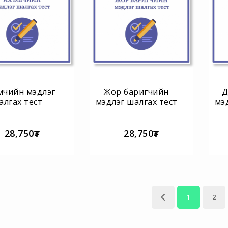
мчийн мэдлэг
Жор баригчийн
Д
алгах тест
мэдлэг шалгах тест
мэ
28,750₮
28,750₮
1
2