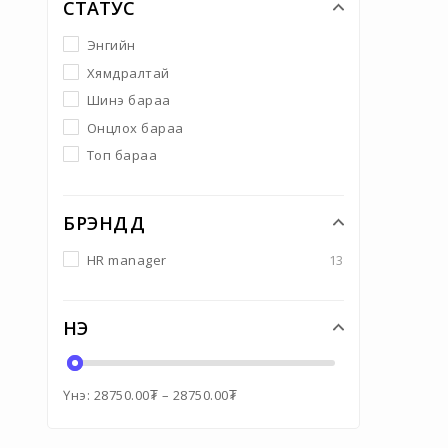
СТАТУС
Энгийн
Хямдралтай
Шинэ бараа
Онцлох бараа
Топ бараа
БРЭНДҮҮД
HR manager
13
ҮНЭ
Үнэ:
28750.00
₮
–
28750.00
₮