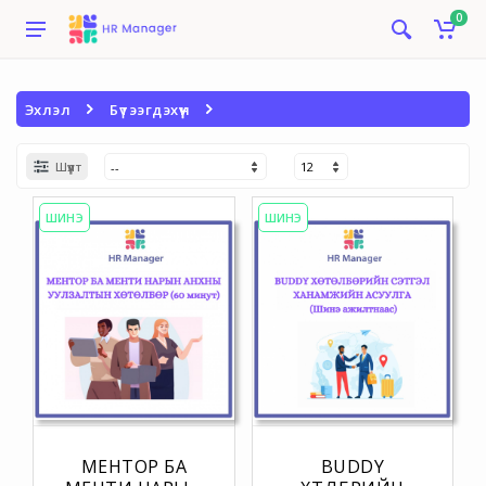
0
Эхлэл
Бүтээгдэхүүн
Шүүлт
ШИНЭ
ШИНЭ
МЕНТОР БА
BUDDY