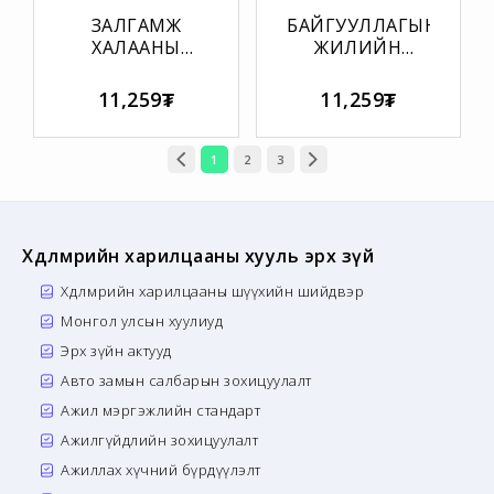
ЗАЛГАМЖ
БАЙГУУЛЛАГЫН
ХАЛААНЫ
ЖИЛИЙН
ТӨЛӨВЛӨГӨӨНИЙ
СУРГАЛТЫН
МАЯГТ
ТӨСВИЙН
11,259₮
11,259₮
МАЯГТ
1
2
3
Хөдөлмөрийн харилцааны хууль эрх зүй
Хөдөлмөрийн харилцааны шүүхийн шийдвэр
Монгол улсын хуулиуд
Эрх зүйн актууд
Авто замын салбарын зохицуулалт
Ажил мэргэжлийн стандарт
Ажилгүйдлийн зохицуулалт
Ажиллах хүчний бүрдүүлэлт