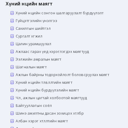
Хүний нөөцийн маягт
Хүний нөөцийн сонгон шалгаруулалт бүрдүүлэлт
Гүйцэтгэлийн үнэлгээ
Сахилгын шийтгэл
Сургалт хөгжил
Цалин урамшуулал
Ажлаас гарах үед хэрэглэгдэх маягтууд
Ээлжийн амралын маягт
Шагналын маягт
Ажлын байрны тодорхойлолт боловсруулах маягт
Хүний нөөцийн төлөвлөлтийн маягт
Хүний нөөцийн бүрдүүлэлийн маягт
Чөлөө, ажлын цагтай холбоотой маягтууд
Байгууллагын соёл
Шинэ ажилтны дасан зохицох хөтөлбөр
Албан хэрэг хөтлөлтийн маягт