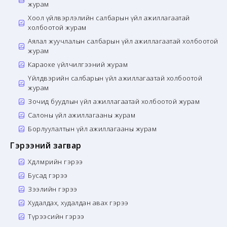
журам
Хоол үйлвэрлэлийн салбарын үйл ажиллагаатай
холбоотой журам
Аялал жуучлалын салбарын үйл ажиллагаатай холбоотой
журам
Караоке үйлчилгээний журам
Үйлдвэрийн салбарын үйл ажиллагаатай холбоотой
журам
Зочид буудлын үйл ажиллагаатай холбоотой журам
Салоны үйл ажиллагааны журам
Борлуулалтын үйл ажиллагааны журам
Гэрээний загвар
Хөдөлмөрийн гэрээ
Бусад гэрээ
Зээлийн гэрээ
Худалдах, худалдан авах гэрээ
Түрээсийн гэрээ