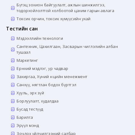
Бүтэц зохион байгуулалт, ажлын шинжилгээ,
тодорхойлолттой холбоотой цахим гарын авлага
Токсик орчин, токсик хүмүүсийн ухай
Тестийн сан
Мэдээллийн технологи
Сантехник, Цахилгаан, Засварын чиглэлийн албан
тушаал
Маркетинг
Ерөнхий мэдлэг, ур чадвар
Захиргаа, Хүний нөөцийн менежмент
Санхүү, нягтлан бодох бүртгэл
Хууль, эрх зүй
Борлуулалт, худалдаа
Бусад тестүүд
Барилга
Эрүүл мэнд
Зочлох үйлчилгээний салбар