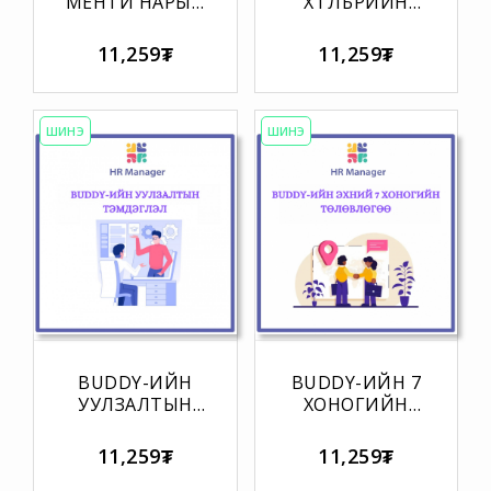
МЕНТИ НАРЫН
ХӨТӨЛБӨРИЙН
АНХНЫ
СЭТГЭЛ
УУЛЗАЛТЫН
ХАНАМЖИЙН
11,259₮
11,259₮
ХӨТӨЛБӨР (60
АСУУЛГА
минут)
(Шинэ
ажилтнаас)
ШИНЭ
ШИНЭ
BUDDY-ИЙН
BUDDY-ИЙН 7
УУЛЗАЛТЫН
ХОНОГИЙН
ТЭМДЭГЛЭЛ
ТАЙЛАНГИЙН
ХУУДАС
11,259₮
11,259₮
(Менежерт)