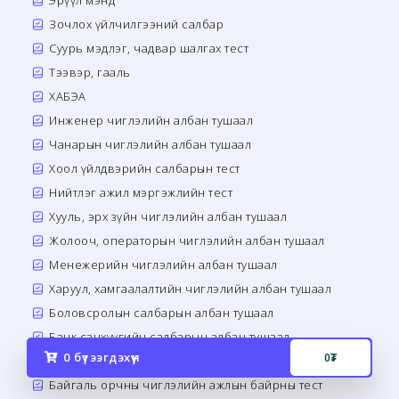
Эрүүл мэнд
Зочлох үйлчилгээний салбар
Суурь мэдлэг, чадвар шалгах тест
Тээвэр, гааль
ХАБЭА
Инженер чиглэлийн албан тушаал
Чанарын чиглэлийн албан тушаал
Хоол үйлдвэрийн салбарын тест
Нийтлэг ажил мэргэжлийн тест
Хууль, эрх зүйн чиглэлийн албан тушаал
Жолооч, операторын чиглэлийн албан тушаал
Менежерийн чиглэлийн албан тушаал
Харуул, хамгаалалтийн чиглэлийн албан тушаал
Боловсролын салбарын албан тушаал
Банк санхүүгийн салбарын албан тушаал
0
бүтээгдэхүүн
0
₮
Сэтгэл зүй, сэтгэн бодох чадварын тест
Байгаль орчны чиглэлийн ажлын байрны тест