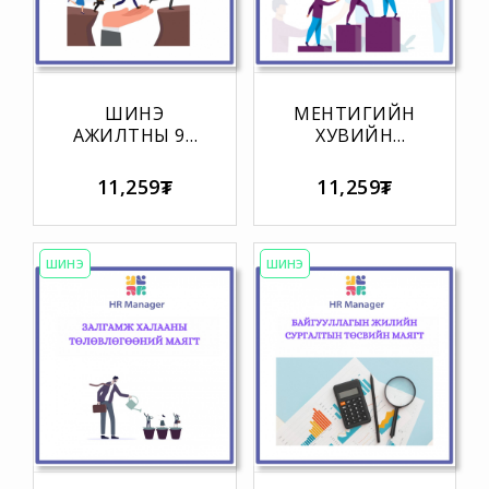
ШИНЭ
МЕНТИГИЙН
АЖИЛТНЫ 90
ХУВИЙН
ХОНОГИЙН
ХӨГЖЛИЙН
ХӨГЖЛИЙН
ТӨЛӨВЛӨГӨӨ
11,259₮
11,259₮
КАРТ
ШИНЭ
ШИНЭ