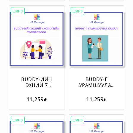
ШИНЭ
ШИНЭ
BUDDY-ИЙН
BUDDY-Г
ЭХНИЙ 7
УРАМШУУЛАХ
ХОНОГИЙН
САНАЛ
ТӨЛӨВЛӨГӨӨ
11,259₮
11,259₮
ШИНЭ
ШИНЭ