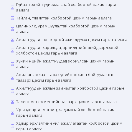
Гүйцэтгэлийн удирдлагатай холбоотой цахим гарын
авлага
Тайлан, төлөвлөгөөтэй холбоотой цахим гарын авлага
Цалин хөлс, урамшуулалтай холбоотой цахим гарын
авлага
Ажилтнуудыг тогтвортой ажиллуулах цахим гарын авлага
Ажилтнуудын харилцаа, зөрчилдөөнийг шийдвэрлэхтэй
холбоотой цахим гарын авлага
Хүний нөөцийн ажилтнуудад зориулсан цахим гарын
авлага
Ажилтан ажлаас гарах үеийн зохион байгуулалтын
талаарх цахим гарын авлага
Ажилтнуудын ажлын замналтай холбоотой цахим гарын
авлага
Талент менежментийн талаарх цахим гарын авлага
Ур чадварын матриц, чадамжтай холбоотой цахим
гарын авлага
Хөдөлмөр эрхлэлтийн үйл ажиллагаатай холбоотой цахим
гарын авлага