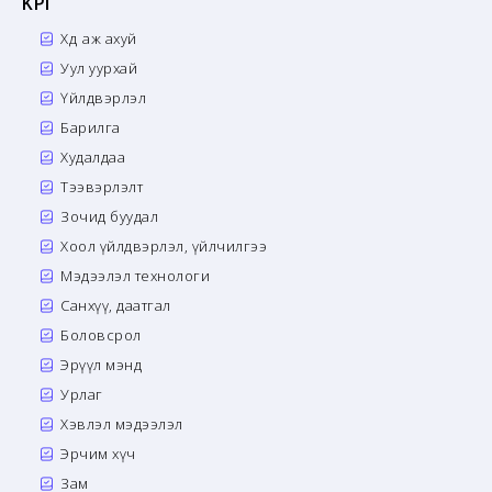
KPI
Хөдөө аж ахуй
Уул уурхай
Үйлдвэрлэл
Барилга
Худалдаа
Тээвэрлэлт
Зочид буудал
Хоол үйлдвэрлэл, үйлчилгээ
Мэдээлэл технологи
Санхүү, даатгал
Боловсрол
Эрүүл мэнд
Урлаг
Хэвлэл мэдээлэл
Эрчим хүч
Зам