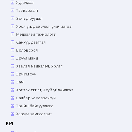
Худалдаа
Тээвэрлэлт
Зочид буудал
Хоол үйлдвэрлэл, үйлчилгээ
Мэдээлэл технологи
Санхүү, даатгал
Боловсрол
Эрүүл мэнд
Хэвлэл мэдээлэл, Урлаг
Эрчим хүч
Зам
Хот тохижилт, Ахуй үйлчилгээ
Салбар хамаарахгүй
Төрийн байгууллага
Харуул хамгаалалт
KPI