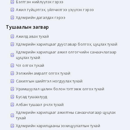
Бэлтгэн нийлүүлэх гэрээ
Ажил гүйцэтгэх, үйлчилгээ үзүүлэх гэрээ
Хөдөлмөрийн дагалдах гэрээ
Тушаалын загвар
Ажилд авах тухай
Хөдөлмөрийн харилцааг дуусгавар болгох, цуцлах тухай
Хөдөлмөрийн харилцааг ажил олгогчийн санаачлагаар
цуцлах тухай
Чөлөө олгох тухай
Ээлжийн амралт олгох тухай
Сахилгын шийтгэл ногдуулах тухай
Урамшуулал цалин болон тэтгэмж олгох тухай
Бусад тушаалууд
Албан тушаал өөрчлөх тухай
Хөдөлмөрийн харилцааг ажилтны санаачлагаар цуцлах
тухай
Хөдөлмөрийн харилцааны зохицуулалтын тухай