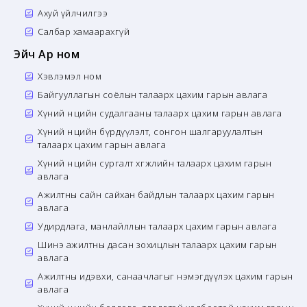
Ахуй үйлчилгээ
Салбар хамаарахгүй
Эйч Ар ном
Хэвлэмэл ном
Байгууллагын соёлын талаарх цахим гарын авлага
Хүний нөөцийн судалгааны талаарх цахим гарын авлага
Хүний нөөцийн бүрдүүлэлт, сонгон шалгаруулалтын
талаарх цахим гарын авлага
Хүний нөөцийн сургалт хөгжлийн талаарх цахим гарын
авлага
Ажилтны сайн сайхан байдлын талаарх цахим гарын
авлага
Удирдлага, манлайллын талаарх цахим гарын авлага
Шинэ ажилтны дасан зохицлын талаарх цахим гарын
авлага
Ажилтны идэвхи, санаачлагыг нэмэгдүүлэх цахим гарын
авлага