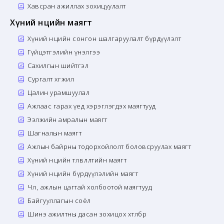
Хавсран ажиллах зохицуулалт
Хүний нөөцийн маягт
Хүний нөөцийн сонгон шалгаруулалт бүрдүүлэлт
Гүйцэтгэлийн үнэлгээ
Сахилгын шийтгэл
Сургалт хөгжил
Цалин урамшуулал
Ажлаас гарах үед хэрэглэгдэх маягтууд
Ээлжийн амралын маягт
Шагналын маягт
Ажлын байрны тодорхойлолт боловсруулах маягт
Хүний нөөцийн төлөвлөлтийн маягт
Хүний нөөцийн бүрдүүлэлийн маягт
Чөлөө, ажлын цагтай холбоотой маягтууд
Байгууллагын соёл
Шинэ ажилтны дасан зохицох хөтөлбөр