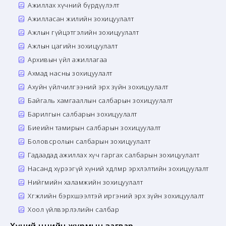
Ажиллах хүчний бүрдүүлэлт
Ажилласан жилийн зохицуулалт
Ажлын гүйцэтгэлийн зохицуулалт
Ажлын цагийн зохицуулалт
Архивын үйл ажиллагаа
Ахмад насны зохицуулалт
Ахуйн үйлчилгээний эрх зүйн зохицуулалт
Байгаль хамгааллын салбарын зохицуулалт
Барилгын салбарын зохицуулалт
Биеийн тамирын салбарын зохицуулалт
Боловсролын салбарын зохицуулалт
Гадаадад ажиллах хүч гаргах салбарын зохицуулалт
Насанд хүрээгүй хүний хөдөлмөр эрхлэлтийн зохицуулалт
Нийгмийн халамжийн зохицуулалт
Хөгжлийн бэрхшээлтэй иргэний эрх зүйн зохицуулалт
Хоол үйлвэрлэлийн салбар