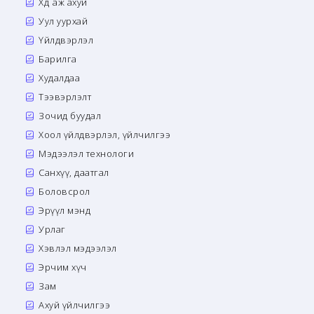
Хөдөө аж ахуй
Уул уурхай
Үйлдвэрлэл
Барилга
Худалдаа
Тээвэрлэлт
Зочид буудал
Хоол үйлдвэрлэл, үйлчилгээ
Мэдээлэл технологи
Санхүү, даатгал
Боловсрол
Эрүүл мэнд
Урлаг
Хэвлэл мэдээлэл
Эрчим хүч
Зам
Ахуй үйлчилгээ