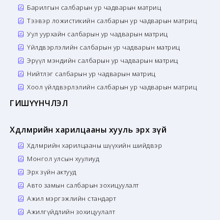
Барилгын салбарын ур чадварын матриц
Тээвэр ложистикийн салбарын ур чадварын матриц
Уул уурхайн салбарын ур чадварын матриц
Үйлдвэрлэлийн салбарын ур чадварын матриц
Эрүүл мэндийн салбарын ур чадварын матриц
Нийтлэг салбарын ур чадварын матриц
Хоол үйлдвэрлэлийн салбарын ур чадварын матриц
ГИШҮҮНЧЛЭЛ
Хөдөлмөрийн харилцааны хууль эрх зүй
Хөдөлмөрийн харилцааны шүүхийн шийдвэр
Монгол улсын хуулиуд
Эрх зүйн актууд
Авто замын салбарын зохицуулалт
Ажил мэргэжлийн стандарт
Ажилгүйдлийн зохицуулалт