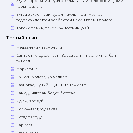
Хөдөлмөр эрхлэлтийн үйл ажиллагаатай холбоотой цахим
гарын авлага
Бүтэц зохион байгуулалт, ажлын шинжилгээ,
тодорхойлолттой холбоотой цахим гарын авлага
Токсик орчин, токсик хүмүүсийн ухай
Тестийн сан
Мэдээллийн технологи
Сантехник, Цахилгаан, Засварын чиглэлийн албан
тушаал
Маркетинг
Ерөнхий мэдлэг, ур чадвар
Захиргаа, Хүний нөөцийн менежмент
Санхүү, нягтлан бодох бүртгэл
Хууль, эрх зүй
Борлуулалт, худалдаа
Бусад тестүүд
Барилга