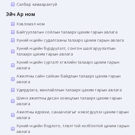
Салбар хамаарахгүй
Эйч Ар ном
Хэвлэмэл ном
Байгууллагын соёлын талаарх цахим гарын авлага
Хүний нөөцийн судалгааны талаарх цахим гарын авлага
Хүний нөөцийн бүрдүүлэлт, сонгон шалгаруулалтын
талаарх цахим гарын авлага
Хүний нөөцийн сургалт хөгжлийн талаарх цахим гарын
авлага
Ажилтны сайн сайхан байдлын талаарх цахим гарын
авлага
Удирдлага, манлайллын талаарх цахим гарын авлага
Шинэ ажилтны дасан зохицлын талаарх цахим гарын
авлага
Ажилтны идэвхи, санаачлагыг нэмэгдүүлэх цахим гарын
авлага
Хүний нөөцийн бодлого, төлөвлөгөөтэй холбоотой цахим гарын
авлага