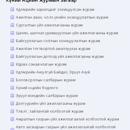
Хүний нөөцийн журмын загвар
Хөдөлмөрийн харилцааг зохицуулсан журам
Ажилтан авах, чөлөөлөх үеийн зохицуулалтын журам
Сургалтын үйл ажиллагааны журам
Цалин, шагнал урамшууллын үйл ажиллагааны журам
Байгууллагын соёлын зохицуулалтын журам
Ажилтан тогтвортой ажиллуулах журам
Байгууллагын дотоод үйл ажиллагааны журам
Идэвх санаачлагын журам
Хөдөлмөрийн Аюулгүй Байдал, Эрүүл Ахуй
Боловсролын салбарын журам
Хүний нөөцийн бодлого
Эрүүл мэндийн салбарын журам
Дэлгүүрийн үйл ажиллагааны журам
Төлөвлөгөө, тайлантай холбоотой журам
Амралтын газрын үйл ажиллагаатай холбоотой журам
Авто засварын газрын үйл ажиллагаатай холбоотой