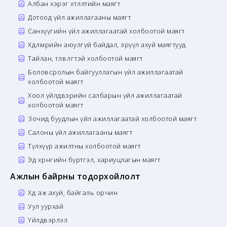
Албан хэрэг хөтлөлтийн маягт
Дотоод үйл ажиллагааны маягт
Санхүүгийн үйл ажиллагаатай холбоотой маягт
Хөдөлмөрийн аюулгүй байдал, эрүүл ахуй маягтууд
Тайлан, төлөвлөгөөтэй холбоотой маягт
Боловсролын байгууллагын үйл ажиллагаатай
холбоотой маягт
Хоол үйлдвэрийн салбарын үйл ажиллагаатай
холбоотой маягт
Зочид буудлын үйл ажиллагаатай холбоотой маягт
Салоны үйл ажиллагааны маягт
Түлхүүр ажилтны холбоотой маягт
Эд хөрөнгийн бүртгэл, хариуцлагын маягт
Ажлын байрны тодорхойлолт
Хөдөө аж ахуй, байгаль орчин
Уул уурхай
Үйлдвэрлэл