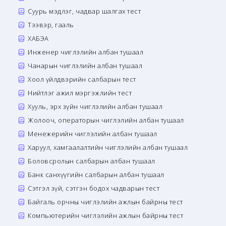
Суурь мэдлэг, чадвар шалгах тест
Тээвэр, гааль
ХАБЭА
Инженер чиглэлийн албан тушаал
Чанарын чиглэлийн албан тушаал
Хоол үйлдвэрийн салбарын тест
Нийтлэг ажил мэргэжлийн тест
Хууль, эрх зүйн чиглэлийн албан тушаал
Жолооч, операторын чиглэлийн албан тушаал
Менежерийн чиглэлийн албан тушаал
Харуул, хамгаалалтийн чиглэлийн албан тушаал
Боловсролын салбарын албан тушаал
Банк санхүүгийн салбарын албан тушаал
Сэтгэл зүй, сэтгэн бодох чадварын тест
Байгаль орчны чиглэлийн ажлын байрны тест
Компьютерийн чиглэлийн ажлын байрны тест