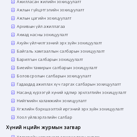
Ажилласан жилийн зохицуулалт
Ажлын гүйцэтгэлийн зохицуулалт
Ажлын цагийн зохицуулалт
Архивын үйл ажиллагаа
Ахмад насны зохицуулалт
Ахуйн үйлчилгээний эрх зүйн зохицуулалт
Байгаль хамгааллын салбарын зохицуулалт
Барилгын салбарын зохицуулалт
Биеийн тамирын салбарын зохицуулалт
Боловсролын салбарын зохицуулалт
Гадаадад ажиллах хүч гаргах салбарын зохицуулалт
Насанд хүрээгүй хүний хөдөлмөр эрхлэлтийн зохицуулалт
Нийгмийн халамжийн зохицуулалт
Хөгжлийн бэрхшээлтэй иргэний эрх зүйн зохицуулалт
Хоол үйлвэрлэлийн салбар
Хүний нөөцийн журмын загвар