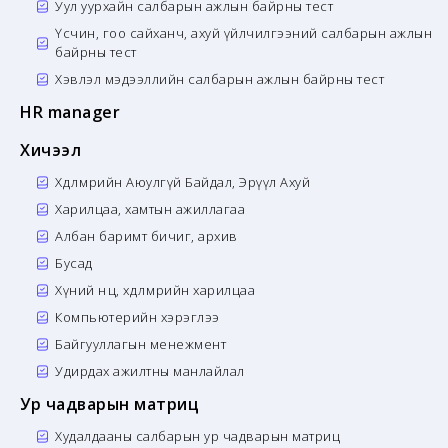
Уул уурхайн салбарын ажлын байрны тест
Үсчин, гоо сайханч, ахуй үйлчилгээний салбарын ажлын
байрны тест
Хэвлэл мэдээллийн салбарын ажлын байрны тест
HR manager
Хичээл
Хөдөлмөрийн Аюулгүй Байдал, Эрүүл Ахуй
Харилцаа, хамтын ажиллагаа
Албан баримт бичиг, архив
Бусад
Хүний нөөц, хөдөлмөрийн харилцаа
Компьютерийн хэрэглээ
Байгууллагын менежмент
Удирдах ажилтны манлайлал
Ур чадварын матриц
Худалдааны салбарын ур чадварын матриц