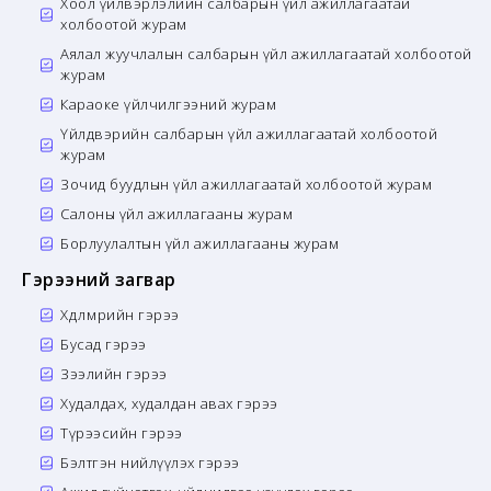
Хоол үйлвэрлэлийн салбарын үйл ажиллагаатай
холбоотой журам
Аялал жуучлалын салбарын үйл ажиллагаатай холбоотой
журам
Караоке үйлчилгээний журам
Үйлдвэрийн салбарын үйл ажиллагаатай холбоотой
журам
Зочид буудлын үйл ажиллагаатай холбоотой журам
Салоны үйл ажиллагааны журам
Борлуулалтын үйл ажиллагааны журам
Гэрээний загвар
Хөдөлмөрийн гэрээ
Бусад гэрээ
Зээлийн гэрээ
Худалдах, худалдан авах гэрээ
Түрээсийн гэрээ
Бэлтгэн нийлүүлэх гэрээ