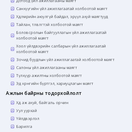
Дотоод үйл ажиллагааны маягт
Санхүүгийн үйл ажиллагаатай холбоотой маягт
Хөдөлмөрийн аюулгүй байдал, эрүүл ахуй маягтууд
Тайлан, төлөвлөгөөтэй холбоотой маягт
Боловсролын байгууллагын үйл ажиллагаатай
холбоотой маягт
Хоол үйлдвэрийн салбарын үйл ажиллагаатай
холбоотой маягт
Зочид буудлын үйл ажиллагаатай холбоотой маягт
Салоны үйл ажиллагааны маягт
Түлхүүр ажилтны холбоотой маягт
Эд хөрөнгийн бүртгэл, хариуцлагын маягт
Ажлын байрны тодорхойлолт
Хөдөө аж ахуй, байгаль орчин
Уул уурхай
Үйлдвэрлэл
Барилга