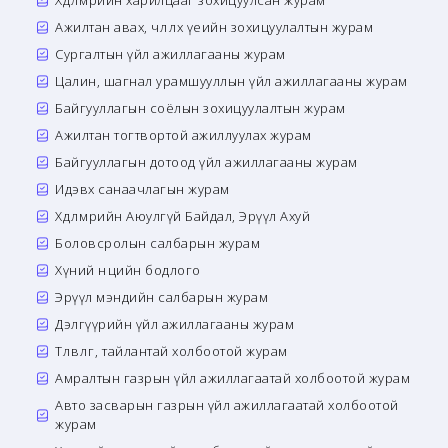
Хөдөлмөрийн харилцааг зохицуулсан журам
Ажилтан авах, чөлөөлөх үеийн зохицуулалтын журам
Сургалтын үйл ажиллагааны журам
Цалин, шагнал урамшууллын үйл ажиллагааны журам
Байгууллагын соёлын зохицуулалтын журам
Ажилтан тогтвортой ажиллуулах журам
Байгууллагын дотоод үйл ажиллагааны журам
Идэвх санаачлагын журам
Хөдөлмөрийн Аюулгүй Байдал, Эрүүл Ахуй
Боловсролын салбарын журам
Хүний нөөцийн бодлого
Эрүүл мэндийн салбарын журам
Дэлгүүрийн үйл ажиллагааны журам
Төлөвлөгөө, тайлантай холбоотой журам
Амралтын газрын үйл ажиллагаатай холбоотой журам
Авто засварын газрын үйл ажиллагаатай холбоотой
журам