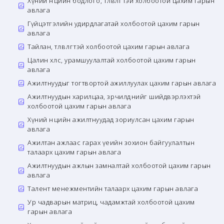
Хүний нөөцийн бодлого, төлөвлөгөөтэй холбоотой цахим гарын
авлага
Гүйцэтгэлийн удирдлагатай холбоотой цахим гарын
авлага
Тайлан, төлөвлөгөөтэй холбоотой цахим гарын авлага
Цалин хөлс, урамшуулалтай холбоотой цахим гарын
авлага
Ажилтнуудыг тогтвортой ажиллуулах цахим гарын авлага
Ажилтнуудын харилцаа, зөрчилдөөнийг шийдвэрлэхтэй
холбоотой цахим гарын авлага
Хүний нөөцийн ажилтнуудад зориулсан цахим гарын
авлага
Ажилтан ажлаас гарах үеийн зохион байгуулалтын
талаарх цахим гарын авлага
Ажилтнуудын ажлын замналтай холбоотой цахим гарын
авлага
Талент менежментийн талаарх цахим гарын авлага
Ур чадварын матриц, чадамжтай холбоотой цахим
гарын авлага