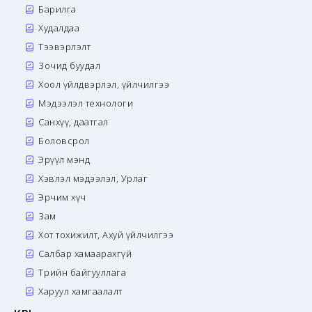
Барилга
Худалдаа
Тээвэрлэлт
Зочид буудал
Хоол үйлдвэрлэл, үйлчилгээ
Мэдээлэл технологи
Санхүү, даатгал
Боловсрол
Эрүүл мэнд
Хэвлэл мэдээлэл, Урлаг
Эрчим хүч
Зам
Хот тохижилт, Ахуй үйлчилгээ
Салбар хамаарахгүй
Төрийн байгууллага
Харуул хамгаалалт