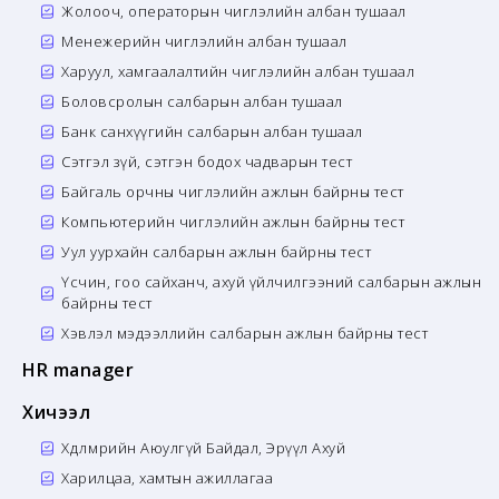
Жолооч, операторын чиглэлийн албан тушаал
Менежерийн чиглэлийн албан тушаал
Харуул, хамгаалалтийн чиглэлийн албан тушаал
Боловсролын салбарын албан тушаал
Банк санхүүгийн салбарын албан тушаал
Сэтгэл зүй, сэтгэн бодох чадварын тест
Байгаль орчны чиглэлийн ажлын байрны тест
Компьютерийн чиглэлийн ажлын байрны тест
Уул уурхайн салбарын ажлын байрны тест
Үсчин, гоо сайханч, ахуй үйлчилгээний салбарын ажлын
байрны тест
Хэвлэл мэдээллийн салбарын ажлын байрны тест
HR manager
Хичээл
Хөдөлмөрийн Аюулгүй Байдал, Эрүүл Ахуй
Харилцаа, хамтын ажиллагаа