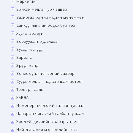
Маркетинг
Ерөнхий мэдлэг, ур чадвар
Захиргаа, Хүний нөөцийн менежмент
Санхүү, нягтлан бодох бүртгэл
Хууль, эрх зүй
Борлуулалт, худалдаа
Бусад тестүүд
Барилга
Эрүүл мэнд
Зочлох үйлчилгээний салбар
Суурь мэдлэг, чадвар шалгах тест
Тээвэр, гааль
ХАБЭА
Инженер чиглэлийн албан тушаал
Чанарын чиглэлийн албан тушаал
Хоол үйлдвэрийн салбарын тест
Нийтлэг ажил мэргэжлийн тест