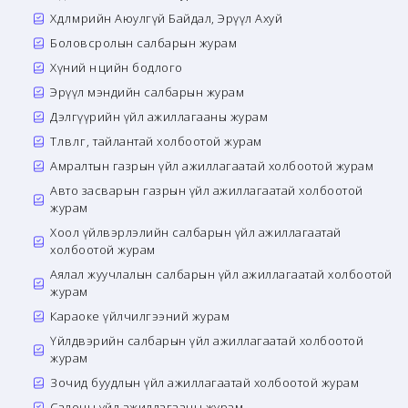
Хөдөлмөрийн Аюулгүй Байдал, Эрүүл Ахуй
Боловсролын салбарын журам
Хүний нөөцийн бодлого
Эрүүл мэндийн салбарын журам
Дэлгүүрийн үйл ажиллагааны журам
Төлөвлөгөө, тайлантай холбоотой журам
Амралтын газрын үйл ажиллагаатай холбоотой журам
Авто засварын газрын үйл ажиллагаатай холбоотой
журам
Хоол үйлвэрлэлийн салбарын үйл ажиллагаатай
холбоотой журам
Аялал жуучлалын салбарын үйл ажиллагаатай холбоотой
журам
Караоке үйлчилгээний журам
Үйлдвэрийн салбарын үйл ажиллагаатай холбоотой
журам
Зочид буудлын үйл ажиллагаатай холбоотой журам
Салоны үйл ажиллагааны журам