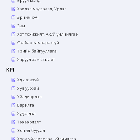
Эрүүл мэнд
Хэвлэл мэдээлэл, Урлаг
Эрчим хүч
Зам
Хот тохижилт, Ахуй үйлчилгээ
Салбар хамаарахгүй
Төрийн байгууллага
Харуул хамгаалалт
KPI
Хөдөө аж ахуй
Уул уурхай
Үйлдвэрлэл
Барилга
Худалдаа
Тээвэрлэлт
Зочид буудал
Хоол үйлдвэрлэл, үйлчилгээ