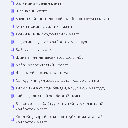
Ээлжийн амралын маягт
Шагналын маягт
Ажлын байрны тодорхойлолт боловсруулах маягт
Хүний нөөцийн төлөвлөлтийн маягт
Хүний нөөцийн бүрдүүлэлийн маягт
Чөлөө, ажлын цагтай холбоотой маягтууд
Байгууллагын соёл
Шинэ ажилтны дасан зохицох хөтөлбөр
Албан хэрэг хөтлөлтийн маягт
Дотоод үйл ажиллагааны маягт
Санхүүгийн үйл ажиллагаатай холбоотой маягт
Хөдөлмөрийн аюулгүй байдал, эрүүл ахуй маягтууд
Тайлан, төлөвлөгөөтэй холбоотой маягт
Боловсролын байгууллагын үйл ажиллагаатай
холбоотой маягт
Хоол үйлдвэрийн салбарын үйл ажиллагаатай
холбоотой маягт