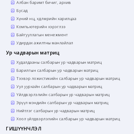
Албан баримт бичиг, архив
Бусад
Хүний нөөц, хөдөлмөрийн харилцаа
Компьютерийн хэрэглээ
Байгууллагын менежмент
Удирдах ажилтны манлайлал
Ур чадварын матриц
Худалдааны салбарын ур чадварын матриц
Барилгын салбарын ур чадварын матриц
Тээвэр ложистикийн салбарын ур чадварын матриц
Уул уурхайн салбарын ур чадварын матриц
Үйлдвэрлэлийн салбарын ур чадварын матриц
Эрүүл мэндийн салбарын ур чадварын матриц
Нийтлэг салбарын ур чадварын матриц
Хоол үйлдвэрлэлийн салбарын ур чадварын матриц
ГИШҮҮНЧЛЭЛ