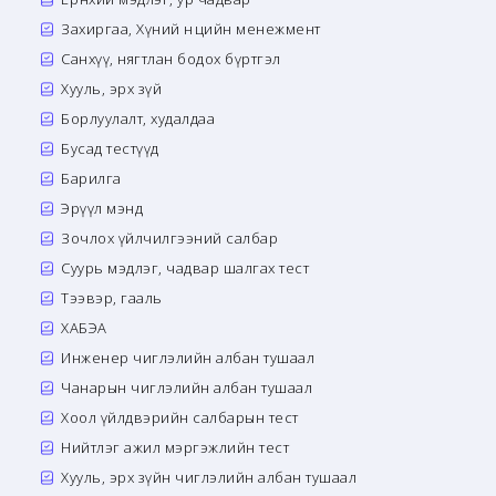
Захиргаа, Хүний нөөцийн менежмент
Санхүү, нягтлан бодох бүртгэл
Хууль, эрх зүй
Борлуулалт, худалдаа
Бусад тестүүд
Барилга
Эрүүл мэнд
Зочлох үйлчилгээний салбар
Суурь мэдлэг, чадвар шалгах тест
Тээвэр, гааль
ХАБЭА
Инженер чиглэлийн албан тушаал
Чанарын чиглэлийн албан тушаал
Хоол үйлдвэрийн салбарын тест
Нийтлэг ажил мэргэжлийн тест
Хууль, эрх зүйн чиглэлийн албан тушаал