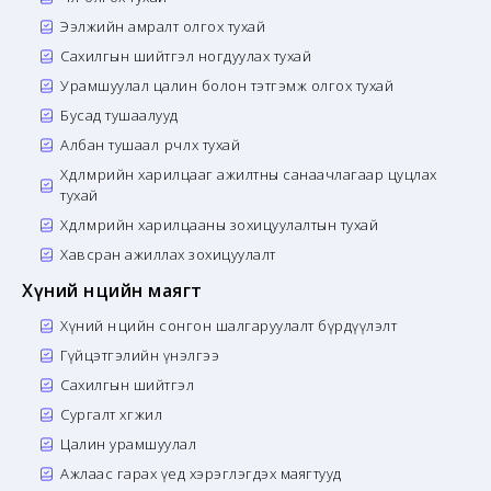
Ээлжийн амралт олгох тухай
Сахилгын шийтгэл ногдуулах тухай
Урамшуулал цалин болон тэтгэмж олгох тухай
Бусад тушаалууд
Албан тушаал өөрчлөх тухай
Хөдөлмөрийн харилцааг ажилтны санаачлагаар цуцлах
тухай
Хөдөлмөрийн харилцааны зохицуулалтын тухай
Хавсран ажиллах зохицуулалт
Хүний нөөцийн маягт
Хүний нөөцийн сонгон шалгаруулалт бүрдүүлэлт
Гүйцэтгэлийн үнэлгээ
Сахилгын шийтгэл
Сургалт хөгжил
Цалин урамшуулал
Ажлаас гарах үед хэрэглэгдэх маягтууд