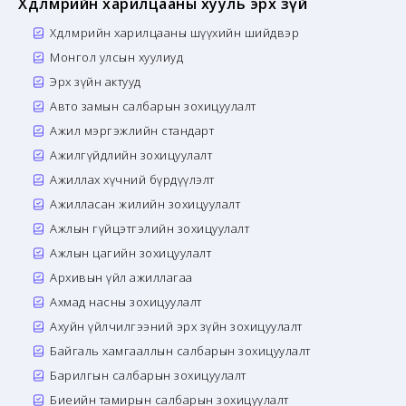
Хөдөлмөрийн харилцааны хууль эрх зүй
Хөдөлмөрийн харилцааны шүүхийн шийдвэр
Монгол улсын хуулиуд
Эрх зүйн актууд
Авто замын салбарын зохицуулалт
Ажил мэргэжлийн стандарт
Ажилгүйдлийн зохицуулалт
Ажиллах хүчний бүрдүүлэлт
Ажилласан жилийн зохицуулалт
Ажлын гүйцэтгэлийн зохицуулалт
Ажлын цагийн зохицуулалт
Архивын үйл ажиллагаа
Ахмад насны зохицуулалт
Ахуйн үйлчилгээний эрх зүйн зохицуулалт
Байгаль хамгааллын салбарын зохицуулалт
Барилгын салбарын зохицуулалт
Биеийн тамирын салбарын зохицуулалт