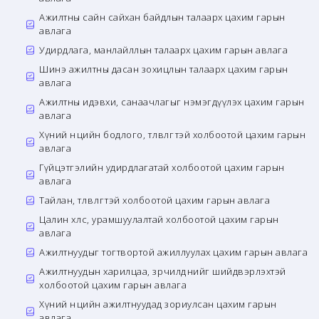
Ажилтны сайн сайхан байдлын талаарх цахим гарын
авлага
Удирдлага, манлайллын талаарх цахим гарын авлага
Шинэ ажилтны дасан зохицлын талаарх цахим гарын
авлага
Ажилтны идэвхи, санаачлагыг нэмэгдүүлэх цахим гарын
авлага
Хүний нөөцийн бодлого, төлөвлөгөөтэй холбоотой цахим гарын
авлага
Гүйцэтгэлийн удирдлагатай холбоотой цахим гарын
авлага
Тайлан, төлөвлөгөөтэй холбоотой цахим гарын авлага
Цалин хөлс, урамшуулалтай холбоотой цахим гарын
авлага
Ажилтнуудыг тогтвортой ажиллуулах цахим гарын авлага
Ажилтнуудын харилцаа, зөрчилдөөнийг шийдвэрлэхтэй
холбоотой цахим гарын авлага
Хүний нөөцийн ажилтнуудад зориулсан цахим гарын
авлага