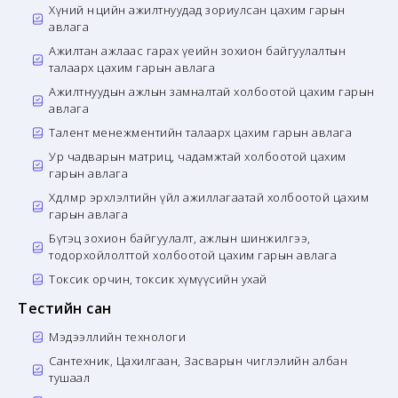
Хүний нөөцийн ажилтнуудад зориулсан цахим гарын
авлага
Ажилтан ажлаас гарах үеийн зохион байгуулалтын
талаарх цахим гарын авлага
Ажилтнуудын ажлын замналтай холбоотой цахим гарын
авлага
Талент менежментийн талаарх цахим гарын авлага
Ур чадварын матриц, чадамжтай холбоотой цахим
гарын авлага
Хөдөлмөр эрхлэлтийн үйл ажиллагаатай холбоотой цахим
гарын авлага
Бүтэц зохион байгуулалт, ажлын шинжилгээ,
тодорхойлолттой холбоотой цахим гарын авлага
Токсик орчин, токсик хүмүүсийн ухай
Тестийн сан
Мэдээллийн технологи
Сантехник, Цахилгаан, Засварын чиглэлийн албан
тушаал