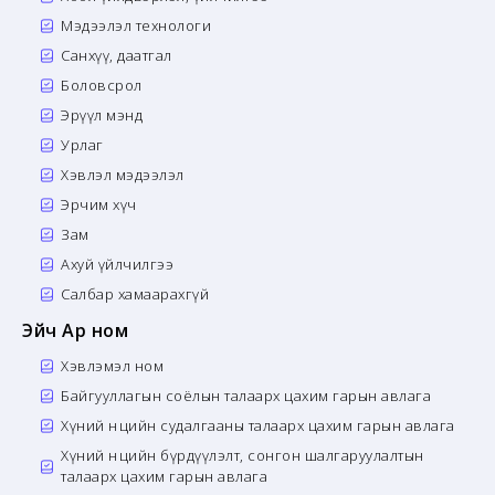
Мэдээлэл технологи
Санхүү, даатгал
Боловсрол
Эрүүл мэнд
Урлаг
Хэвлэл мэдээлэл
Эрчим хүч
Зам
Ахуй үйлчилгээ
Салбар хамаарахгүй
Эйч Ар ном
Хэвлэмэл ном
Байгууллагын соёлын талаарх цахим гарын авлага
Хүний нөөцийн судалгааны талаарх цахим гарын авлага
Хүний нөөцийн бүрдүүлэлт, сонгон шалгаруулалтын
талаарх цахим гарын авлага