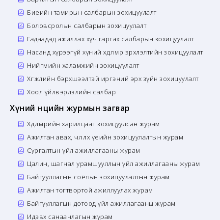
Биеийн тамирын салбарын зохицуулалт
Боловсролын салбарын зохицуулалт
Гадаадад ажиллах хүч гаргах салбарын зохицуулалт
Насанд хүрээгүй хүний хөдөлмөр эрхлэлтийн зохицуулалт
Нийгмийн халамжийн зохицуулалт
Хөгжлийн бэрхшээлтэй иргэний эрх зүйн зохицуулалт
Хоол үйлвэрлэлийн салбар
Хүний нөөцийн журмын загвар
Хөдөлмөрийн харилцааг зохицуулсан журам
Ажилтан авах, чөлөөлөх үеийн зохицуулалтын журам
Сургалтын үйл ажиллагааны журам
Цалин, шагнал урамшууллын үйл ажиллагааны журам
Байгууллагын соёлын зохицуулалтын журам
Ажилтан тогтвортой ажиллуулах журам
Байгууллагын дотоод үйл ажиллагааны журам
Идэвх санаачлагын журам