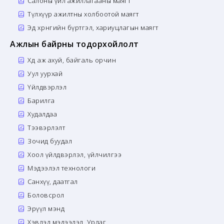
Салоны үйл ажиллагааны маягт
Түлхүүр ажилтны холбоотой маягт
Эд хөрөнгийн бүртгэл, хариуцлагын маягт
Ажлын байрны тодорхойлолт
Хөдөө аж ахуй, байгаль орчин
Уул уурхай
Үйлдвэрлэл
Барилга
Худалдаа
Тээвэрлэлт
Зочид буудал
Хоол үйлдвэрлэл, үйлчилгээ
Мэдээлэл технологи
Санхүү, даатгал
Боловсрол
Эрүүл мэнд
Хэвлэл мэдээлэл, Урлаг