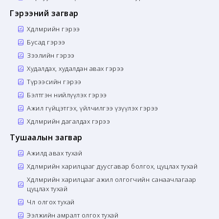
Гэрээний загвар
Хөдөлмөрийн гэрээ
Бусад гэрээ
Зээлийн гэрээ
Худалдах, худалдан авах гэрээ
Түрээсийн гэрээ
Бэлтгэн нийлүүлэх гэрээ
Ажил гүйцэтгэх, үйлчилгээ үзүүлэх гэрээ
Хөдөлмөрийн дагалдах гэрээ
Тушаалын загвар
Ажилд авах тухай
Хөдөлмөрийн харилцааг дуусгавар болгох, цуцлах тухай
Хөдөлмөрийн харилцааг ажил олгогчийн санаачлагаар
цуцлах тухай
Чөлөө олгох тухай
Ээлжийн амралт олгох тухай