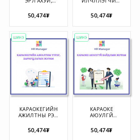
ЭРҮҮЛ АХУЙ,
ҮЙЛЧЛҮҮЛЭГЧИЙН
АРИУН
ДҮРЭМ БА
ЦЭВРИЙН
ХОРИГЛОХ
50,474₮
50,474₮
ЖУРАМ
ЖУРАМ
ШИНЭ
ШИНЭ
КАРАОКЕГИЙН
КАРАОКЕ
АЖИЛТНЫ ҮҮРЭГ,
АЮУЛГҮЙ
ХАРИУЦЛАГЫН
БАЙДЛЫН
ЖУРАМ
ЖУРАМ
50,474₮
50,474₮