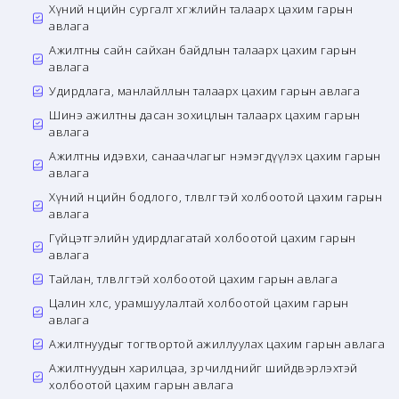
Хүний нөөцийн сургалт хөгжлийн талаарх цахим гарын
авлага
Ажилтны сайн сайхан байдлын талаарх цахим гарын
авлага
Удирдлага, манлайллын талаарх цахим гарын авлага
Шинэ ажилтны дасан зохицлын талаарх цахим гарын
авлага
Ажилтны идэвхи, санаачлагыг нэмэгдүүлэх цахим гарын
авлага
Хүний нөөцийн бодлого, төлөвлөгөөтэй холбоотой цахим гарын
авлага
Гүйцэтгэлийн удирдлагатай холбоотой цахим гарын
авлага
Тайлан, төлөвлөгөөтэй холбоотой цахим гарын авлага
Цалин хөлс, урамшуулалтай холбоотой цахим гарын
авлага
Ажилтнуудыг тогтвортой ажиллуулах цахим гарын авлага
Ажилтнуудын харилцаа, зөрчилдөөнийг шийдвэрлэхтэй
холбоотой цахим гарын авлага