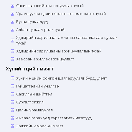
Сахилгын шийтгэл ногдуулах тухай
Урамшуулал цалин болон тэтгэмж олгох тухай
Бусад тушаалууд
Албан тушаал өөрчлөх тухай
Хөдөлмөрийн харилцааг ажилтны санаачлагаар цуцлах
тухай
Хөдөлмөрийн харилцааны зохицуулалтын тухай
Хавсран ажиллах зохицуулалт
Хүний нөөцийн маягт
Хүний нөөцийн сонгон шалгаруулалт бүрдүүлэлт
Гүйцэтгэлийн үнэлгээ
Сахилгын шийтгэл
Сургалт хөгжил
Цалин урамшуулал
Ажлаас гарах үед хэрэглэгдэх маягтууд
Ээлжийн амралын маягт