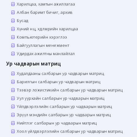
Харилцаа, хамтын ажиллагаа
Албан баримт бичиг, архив
Бусад
Хүний нөөц, хөдөлмөрийн харилцаа
Компьютерийн хэрэглээ
Байгууллагын менежмент
Удирдах ажилтны манлайлал
Ур чадварын матриц
Худалдааны салбарын ур чадварын матриц
Барилгын салбарын ур чадварын матриц
Тээвэр ложистикийн салбарын ур чадварын матриц
Уул уурхайн салбарын ур чадварын матриц
Үйлдвэрлэлийн салбарын ур чадварын матриц
Эрүүл мэндийн салбарын ур чадварын матриц
Нийтлэг салбарын ур чадварын матриц
Хоол үйлдвэрлэлийн салбарын ур чадварын матриц