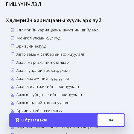
ГИШҮҮНЧЛЭЛ
Хөдөлмөрийн харилцааны хууль эрх зүй
Хөдөлмөрийн харилцааны шүүхийн шийдвэр
Монгол улсын хуулиуд
Эрх зүйн актууд
Авто замын салбарын зохицуулалт
Ажил мэргэжлийн стандарт
Ажилгүйдлийн зохицуулалт
Ажиллах хүчний бүрдүүлэлт
Ажилласан жилийн зохицуулалт
Ажлын гүйцэтгэлийн зохицуулалт
Ажлын цагийн зохицуулалт
Архивын үйл ажиллагаа
Ахмад насны зохицуулалт
0
бүтээгдэхүүн
0
₮
Ахуйн үйлчилгээний эрх зүйн зохицуулалт