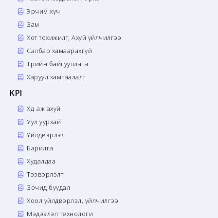
Эрчим хүч
Зам
Хот тохижилт, Ахуй үйлчилгээ
Салбар хамаарахгүй
Төрийн байгууллага
Харуул хамгаалалт
KPI
Хөдөө аж ахуй
Уул уурхай
Үйлдвэрлэл
Барилга
Худалдаа
Тээвэрлэлт
Зочид буудал
Хоол үйлдвэрлэл, үйлчилгээ
Мэдээлэл технологи