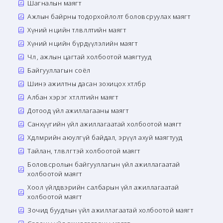
Шагналын маягт
Ажлын байрны тодорхойлолт боловсруулах маягт
Хүний нөөцийн төлөвлөлтийн маягт
Хүний нөөцийн бүрдүүлэлийн маягт
Чөлөө, ажлын цагтай холбоотой маягтууд
Байгууллагын соёл
Шинэ ажилтны дасан зохицох хөтөлбөр
Албан хэрэг хөтлөлтийн маягт
Дотоод үйл ажиллагааны маягт
Санхүүгийн үйл ажиллагаатай холбоотой маягт
Хөдөлмөрийн аюулгүй байдал, эрүүл ахуй маягтууд
Тайлан, төлөвлөгөөтэй холбоотой маягт
Боловсролын байгууллагын үйл ажиллагаатай
холбоотой маягт
Хоол үйлдвэрийн салбарын үйл ажиллагаатай
холбоотой маягт
Зочид буудлын үйл ажиллагаатай холбоотой маягт