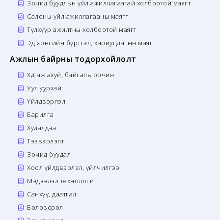
Зочид буудлын үйл ажиллагаатай холбоотой маягт
Салоны үйл ажиллагааны маягт
Түлхүүр ажилтны холбоотой маягт
Эд хөрөнгийн бүртгэл, хариуцлагын маягт
Ажлын байрны тодорхойлолт
Хөдөө аж ахуй, байгаль орчин
Уул уурхай
Үйлдвэрлэл
Барилга
Худалдаа
Тээвэрлэлт
Зочид буудал
Хоол үйлдвэрлэл, үйлчилгээ
Мэдээлэл технологи
Санхүү, даатгал
Боловсрол