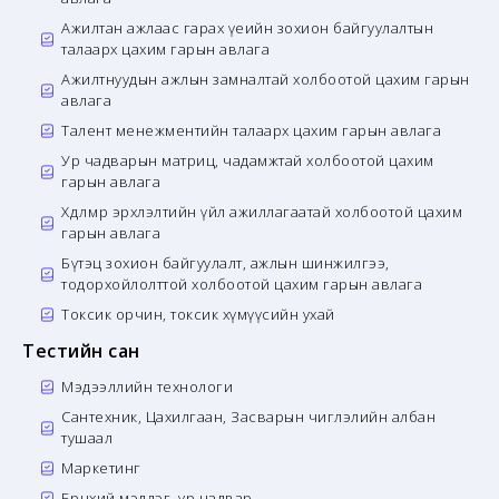
Ажилтан ажлаас гарах үеийн зохион байгуулалтын
талаарх цахим гарын авлага
Ажилтнуудын ажлын замналтай холбоотой цахим гарын
авлага
Талент менежментийн талаарх цахим гарын авлага
Ур чадварын матриц, чадамжтай холбоотой цахим
гарын авлага
Хөдөлмөр эрхлэлтийн үйл ажиллагаатай холбоотой цахим
гарын авлага
Бүтэц зохион байгуулалт, ажлын шинжилгээ,
тодорхойлолттой холбоотой цахим гарын авлага
Токсик орчин, токсик хүмүүсийн ухай
Тестийн сан
Мэдээллийн технологи
Сантехник, Цахилгаан, Засварын чиглэлийн албан
тушаал
Маркетинг
Ерөнхий мэдлэг, ур чадвар