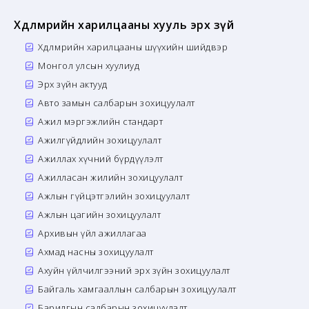
Хөдөлмөрийн харилцааны хууль эрх зүй
Хөдөлмөрийн харилцааны шүүхийн шийдвэр
Монгол улсын хуулиуд
Эрх зүйн актууд
Авто замын салбарын зохицуулалт
Ажил мэргэжлийн стандарт
Ажилгүйдлийн зохицуулалт
Ажиллах хүчний бүрдүүлэлт
Ажилласан жилийн зохицуулалт
Ажлын гүйцэтгэлийн зохицуулалт
Ажлын цагийн зохицуулалт
Архивын үйл ажиллагаа
Ахмад насны зохицуулалт
Ахуйн үйлчилгээний эрх зүйн зохицуулалт
Байгаль хамгааллын салбарын зохицуулалт
Барилгын салбарын зохицуулалт