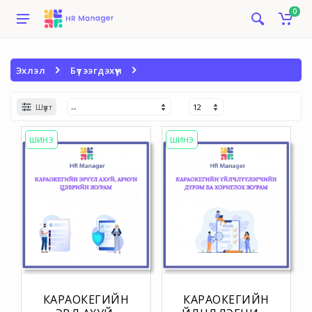
0
Эхлэл
Бүтээгдэхүүн
Шүүлт
ШИНЭ
ШИНЭ
КАРАОКЕГИЙН
КАРАОКЕГИЙН