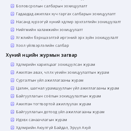
Боловсролын салбарын зохицуулалт
Гадаадад ажиллах хүч гаргах салбарын зохицуулалт
Насанд хүрээгүй хүний хөдөлмөр эрхлэлтийн зохицуулалт
Нийгмийн халамжийн зохицуулалт
Хөгжлийн бэрхшээлтэй иргэний эрх зүйн зохицуулалт
Хоол үйлвэрлэлийн салбар
Хүний нөөцийн журмын загвар
Хөдөлмөрийн харилцааг зохицуулсан журам
Ажилтан авах, чөлөөлөх үеийн зохицуулалтын журам
Сургалтын үйл ажиллагааны журам
Цалин, шагнал урамшууллын үйл ажиллагааны журам
Байгууллагын соёлын зохицуулалтын журам
Ажилтан тогтвортой ажиллуулах журам
Байгууллагын дотоод үйл ажиллагааны журам
Идэвх санаачлагын журам
Хөдөлмөрийн Аюулгүй Байдал, Эрүүл Ахуй