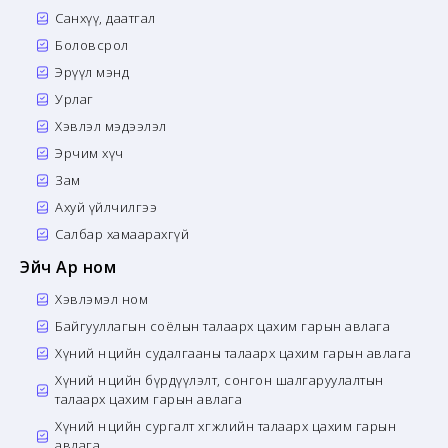
Санхүү, даатгал
Боловсрол
Эрүүл мэнд
Урлаг
Хэвлэл мэдээлэл
Эрчим хүч
Зам
Ахуй үйлчилгээ
Салбар хамаарахгүй
Эйч Ар ном
Хэвлэмэл ном
Байгууллагын соёлын талаарх цахим гарын авлага
Хүний нөөцийн судалгааны талаарх цахим гарын авлага
Хүний нөөцийн бүрдүүлэлт, сонгон шалгаруулалтын
талаарх цахим гарын авлага
Хүний нөөцийн сургалт хөгжлийн талаарх цахим гарын
авлага