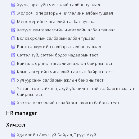
Хууль, эрх зүйн чиглэлийн албан тушаал
Жолооч, операторын чиглэлийн албан тушаал
Менежерийн чиглэлийн албан тушаал
Харуул, хамгаалалтийн чиглэлийн албан тушаал
Боловсролын салбарын албан тушаал
Банк санхүүгийн салбарын албан тушаал
Сэтгэл зүй, сэтгэн бодох чадварын тест
Байгаль орчны чиглэлийн ажлын байрны тест
Компьютерийн чиглэлийн ажлын байрны тест
Уул уурхайн салбарын ажлын байрны тест
Үсчин, гоо сайханч, ахуй үйлчилгээний салбарын ажлын
байрны тест
Хэвлэл мэдээллийн салбарын ажлын байрны тест
HR manager
Хичээл
Хөдөлмөрийн Аюулгүй Байдал, Эрүүл Ахуй