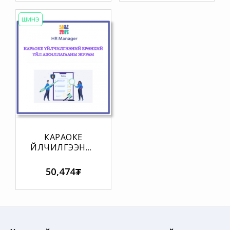
ШИНЭ
КАРАОКЕ
ҮЙЛЧИЛГЭЭНИЙ
ЕРӨНХИЙ ҮЙЛ
АЖИЛЛАГААНЫ
50,474₮
ЖУРАМ