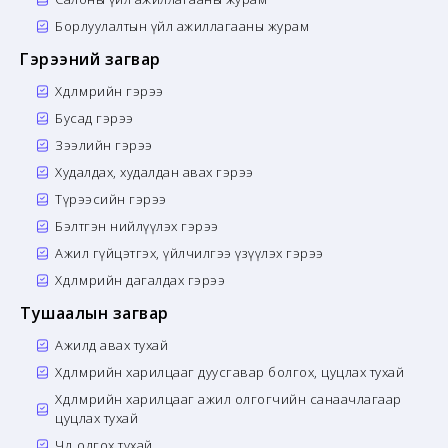
Борлуулалтын үйл ажиллагааны журам
Гэрээний загвар
Хөдөлмөрийн гэрээ
Бусад гэрээ
Зээлийн гэрээ
Худалдах, худалдан авах гэрээ
Түрээсийн гэрээ
Бэлтгэн нийлүүлэх гэрээ
Ажил гүйцэтгэх, үйлчилгээ үзүүлэх гэрээ
Хөдөлмөрийн дагалдах гэрээ
Тушаалын загвар
Ажилд авах тухай
Хөдөлмөрийн харилцааг дуусгавар болгох, цуцлах тухай
Хөдөлмөрийн харилцааг ажил олгогчийн санаачлагаар
цуцлах тухай
Чөлөө олгох тухай