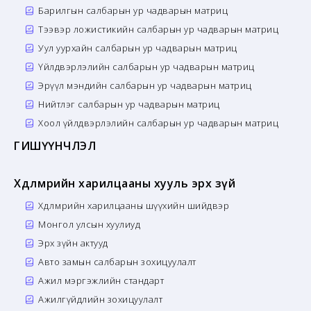
Барилгын салбарын ур чадварын матриц
Тээвэр ложистикийн салбарын ур чадварын матриц
Уул уурхайн салбарын ур чадварын матриц
Үйлдвэрлэлийн салбарын ур чадварын матриц
Эрүүл мэндийн салбарын ур чадварын матриц
Нийтлэг салбарын ур чадварын матриц
Хоол үйлдвэрлэлийн салбарын ур чадварын матриц
ГИШҮҮНЧЛЭЛ
Хөдөлмөрийн харилцааны хууль эрх зүй
Хөдөлмөрийн харилцааны шүүхийн шийдвэр
Монгол улсын хуулиуд
Эрх зүйн актууд
Авто замын салбарын зохицуулалт
Ажил мэргэжлийн стандарт
Ажилгүйдлийн зохицуулалт