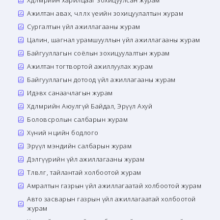
Хөдөлмөрийн харилцааг зохицуулсан журам
Ажилтан авах, чөлөөлөх үеийн зохицуулалтын журам
Сургалтын үйл ажиллагааны журам
Цалин, шагнал урамшууллын үйл ажиллагааны журам
Байгууллагын соёлын зохицуулалтын журам
Ажилтан тогтвортой ажиллуулах журам
Байгууллагын дотоод үйл ажиллагааны журам
Идэвх санаачлагын журам
Хөдөлмөрийн Аюулгүй Байдал, Эрүүл Ахуй
Боловсролын салбарын журам
Хүний нөөцийн бодлого
Эрүүл мэндийн салбарын журам
Дэлгүүрийн үйл ажиллагааны журам
Төлөвлөгөө, тайлантай холбоотой журам
Амралтын газрын үйл ажиллагаатай холбоотой журам
Авто засварын газрын үйл ажиллагаатай холбоотой
журам