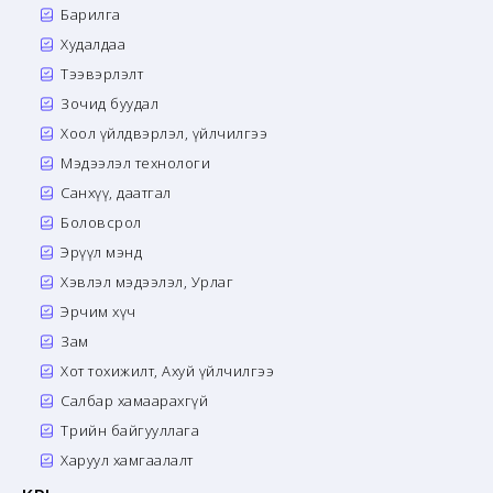
Барилга
Худалдаа
Тээвэрлэлт
Зочид буудал
Хоол үйлдвэрлэл, үйлчилгээ
Мэдээлэл технологи
Санхүү, даатгал
Боловсрол
Эрүүл мэнд
Хэвлэл мэдээлэл, Урлаг
Эрчим хүч
Зам
Хот тохижилт, Ахуй үйлчилгээ
Салбар хамаарахгүй
Төрийн байгууллага
Харуул хамгаалалт