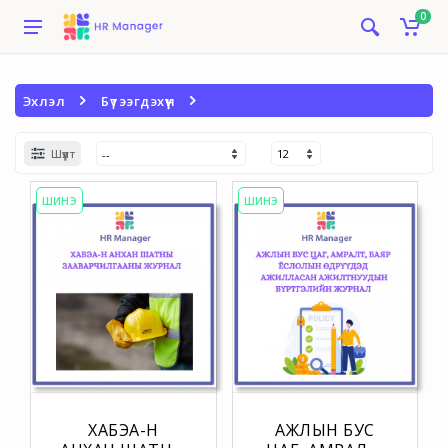
0
Эхлэл
Бүтээгдэхүүн
Шүүлт
ШИНЭ
ШИНЭ
ХАБЭА-Н
АЖЛЫН БУС