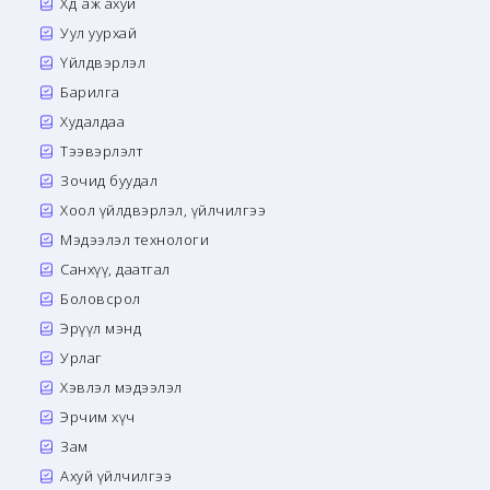
Хөдөө аж ахуй
Уул уурхай
Үйлдвэрлэл
Барилга
Худалдаа
Тээвэрлэлт
Зочид буудал
Хоол үйлдвэрлэл, үйлчилгээ
Мэдээлэл технологи
Санхүү, даатгал
Боловсрол
Эрүүл мэнд
Урлаг
Хэвлэл мэдээлэл
Эрчим хүч
Зам
Ахуй үйлчилгээ