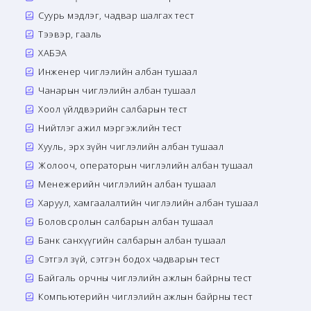
Суурь мэдлэг, чадвар шалгах тест
Тээвэр, гааль
ХАБЭА
Инженер чиглэлийн албан тушаал
Чанарын чиглэлийн албан тушаал
Хоол үйлдвэрийн салбарын тест
Нийтлэг ажил мэргэжлийн тест
Хууль, эрх зүйн чиглэлийн албан тушаал
Жолооч, операторын чиглэлийн албан тушаал
Менежерийн чиглэлийн албан тушаал
Харуул, хамгаалалтийн чиглэлийн албан тушаал
Боловсролын салбарын албан тушаал
Банк санхүүгийн салбарын албан тушаал
Сэтгэл зүй, сэтгэн бодох чадварын тест
Байгаль орчны чиглэлийн ажлын байрны тест
Компьютерийн чиглэлийн ажлын байрны тест