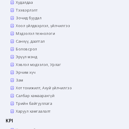
Худалдаа
Тээвэрлэлт
Зочид буудал
Хоол үйлдвэрлэл, үйлчилгээ
Мэдээлэл технологи
Санхүү, даатгал
Боловсрол
Эрүүл мэнд
Хэвлэл мэдээлэл, Урлаг
Эрчим хүч
Зам
Хот тохижилт, Ахуй үйлчилгээ
Салбар хамаарахгүй
Төрийн байгууллага
Харуул хамгаалалт
KPI