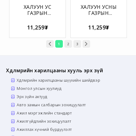
ХАЛУУН УС
ХАЛУУН УСНЫ
ГАЗРЫН
ГАЗРЫН
ЦЭВЭРЛЭГЭЭНИЙ
ТЕХНИКИЙН
БҮРТГЭЛИЙН
АЖИЛЛАГААНЫ
11,259₮
11,259₮
ХУУДАС
ЖУРНАЛ
1
2
3
Хөдөлмөрийн харилцааны хууль эрх зүй
Хөдөлмөрийн харилцааны шүүхийн шийдвэр
Монгол улсын хуулиуд
Эрх зүйн актууд
Авто замын салбарын зохицуулалт
Ажил мэргэжлийн стандарт
Ажилгүйдлийн зохицуулалт
Ажиллах хүчний бүрдүүлэлт