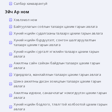
Салбар хамаарахгүй
Эйч Ар ном
Хэвлэмэл ном
Байгууллагын соёлын талаарх цахим гарын авлага
Хүний нөөцийн судалгааны талаарх цахим гарын авлага
Хүний нөөцийн бүрдүүлэлт, сонгон шалгаруулалтын
талаарх цахим гарын авлага
Хүний нөөцийн сургалт хөгжлийн талаарх цахим гарын
авлага
Ажилтны сайн сайхан байдлын талаарх цахим гарын
авлага
Удирдлага, манлайллын талаарх цахим гарын авлага
Шинэ ажилтны дасан зохицлын талаарх цахим гарын
авлага
Ажилтны идэвхи, санаачлагыг нэмэгдүүлэх цахим гарын
авлага
Хүний нөөцийн бодлого, төлөвлөгөөтэй холбоотой цахим гарын
авлага