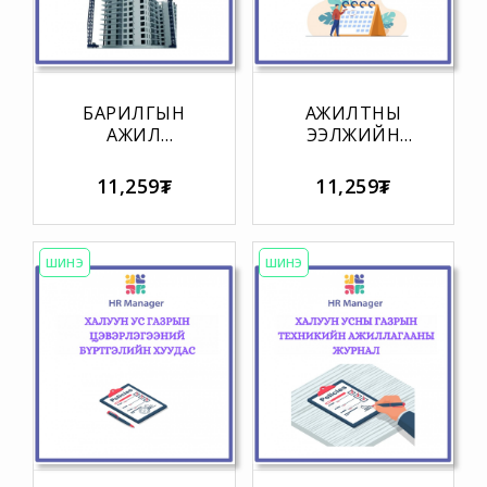
БАРИЛГЫН
АЖИЛТНЫ
АЖИЛ
ЭЭЛЖИЙН
ХҮЛЭЭЛЦЭХ,
АМРАЛТЫН
ТООЦОО
ЦИКЛЬ
11,259₮
11,259₮
НИЙЛСЭН
ХӨТЛӨЛТИЙН
АКТЫН ЗАГВАР
МАЯГТ
ШИНЭ
ШИНЭ