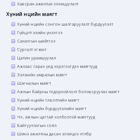
Хавсран ажиллах зохицуулалт
Хүний нөөцийн маягт
Хүний нөөцийн сонгон шалгаруулалт бүрдүүлэлт
Гүйцэтгэлийн үнэлгээ
Сахилгын шийтгэл
Сургалт хөгжил
Цалин урамшуулал
Ажлаас гарах үед хэрэглэгдэх маягтууд
Ээлжийн амралын маягт
Шагналын маягт
Ажлын байрны тодорхойлолт боловсруулах маягт
Хүний нөөцийн төлөвлөлтийн маягт
Хүний нөөцийн бүрдүүлэлийн маягт
Чөлөө, ажлын цагтай холбоотой маягтууд
Байгууллагын соёл
Шинэ ажилтны дасан зохицох хөтөлбөр