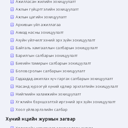
Ажилласан жилийн зохицуулалт
Ажлын гүйцэтгэлийн зохицуулалт
Ажлын цагийн зохицуулалт
Архивын үйл ажиллагаа
Ахмад насны зохицуулалт
Ахуйн үйлчилгээний эрх зүйн зохицуулалт
Байгаль хамгааллын салбарын зохицуулалт
Барилгын салбарын зохицуулалт
Биеийн тамирын салбарын зохицуулалт
Боловсролын салбарын зохицуулалт
Гадаадад ажиллах хүч гаргах салбарын зохицуулалт
Насанд хүрээгүй хүний хөдөлмөр эрхлэлтийн зохицуулалт
Нийгмийн халамжийн зохицуулалт
Хөгжлийн бэрхшээлтэй иргэний эрх зүйн зохицуулалт
Хоол үйлвэрлэлийн салбар
Хүний нөөцийн журмын загвар