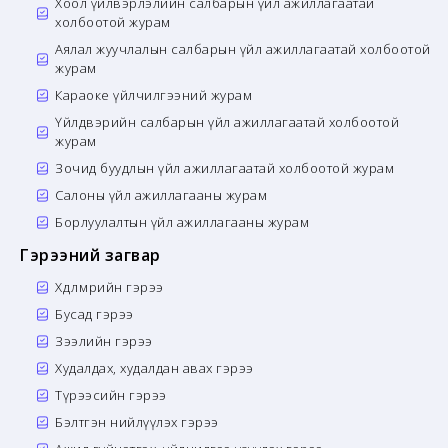
Хоол үйлвэрлэлийн салбарын үйл ажиллагаатай
холбоотой журам
Аялал жуучлалын салбарын үйл ажиллагаатай холбоотой
журам
Караоке үйлчилгээний журам
Үйлдвэрийн салбарын үйл ажиллагаатай холбоотой
журам
Зочид буудлын үйл ажиллагаатай холбоотой журам
Салоны үйл ажиллагааны журам
Борлуулалтын үйл ажиллагааны журам
Гэрээний загвар
Хөдөлмөрийн гэрээ
Бусад гэрээ
Зээлийн гэрээ
Худалдах, худалдан авах гэрээ
Түрээсийн гэрээ
Бэлтгэн нийлүүлэх гэрээ