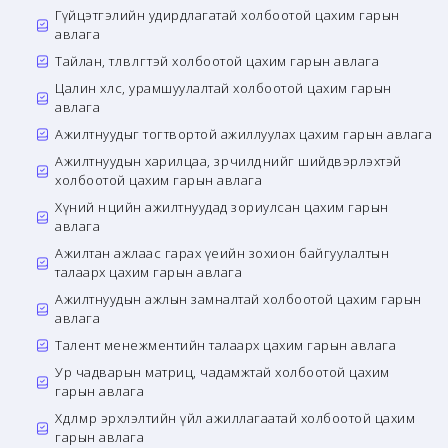
Гүйцэтгэлийн удирдлагатай холбоотой цахим гарын
авлага
Тайлан, төлөвлөгөөтэй холбоотой цахим гарын авлага
Цалин хөлс, урамшуулалтай холбоотой цахим гарын
авлага
Ажилтнуудыг тогтвортой ажиллуулах цахим гарын авлага
Ажилтнуудын харилцаа, зөрчилдөөнийг шийдвэрлэхтэй
холбоотой цахим гарын авлага
Хүний нөөцийн ажилтнуудад зориулсан цахим гарын
авлага
Ажилтан ажлаас гарах үеийн зохион байгуулалтын
талаарх цахим гарын авлага
Ажилтнуудын ажлын замналтай холбоотой цахим гарын
авлага
Талент менежментийн талаарх цахим гарын авлага
Ур чадварын матриц, чадамжтай холбоотой цахим
гарын авлага
Хөдөлмөр эрхлэлтийн үйл ажиллагаатай холбоотой цахим
гарын авлага