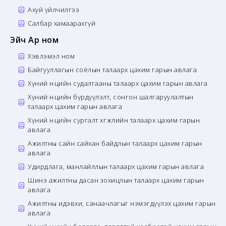
Ахуй үйлчилгээ
Салбар хамаарахгүй
Эйч Ар ном
Хэвлэмэл ном
Байгууллагын соёлын талаарх цахим гарын авлага
Хүний нөөцийн судалгааны талаарх цахим гарын авлага
Хүний нөөцийн бүрдүүлэлт, сонгон шалгаруулалтын
талаарх цахим гарын авлага
Хүний нөөцийн сургалт хөгжлийн талаарх цахим гарын
авлага
Ажилтны сайн сайхан байдлын талаарх цахим гарын
авлага
Удирдлага, манлайллын талаарх цахим гарын авлага
Шинэ ажилтны дасан зохицлын талаарх цахим гарын
авлага
Ажилтны идэвхи, санаачлагыг нэмэгдүүлэх цахим гарын
авлага