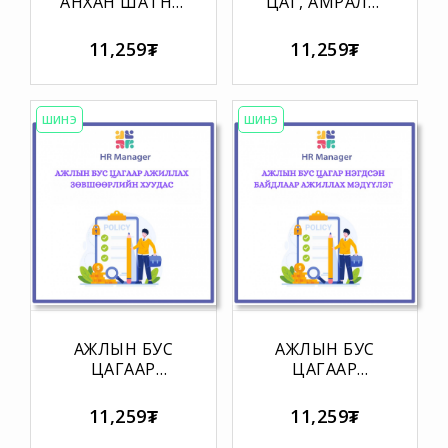
АНХАН ШАТНЫ
ЦАГ, АМРАЛТ,
ЗААВАРЧИЛГААНЫ
БАЯР
ЖУРНАЛ
ЁСЛОЛЫН
11,259₮
11,259₮
ӨДРҮҮДЭД
АЖИЛЛАСАН
АЖИЛТНУУДЫН
БҮРТГЭЛИЙН
ШИНЭ
ШИНЭ
ЖУРНАЛ
АЖЛЫН БУС
АЖЛЫН БУС
ЦАГААР
ЦАГААР
АЖИЛЛАХ
НЭГДСЭН
ЗӨВШӨӨРЛИЙН
БАЙДЛААР
11,259₮
11,259₮
ХУУДАС
АЖИЛЛАХ