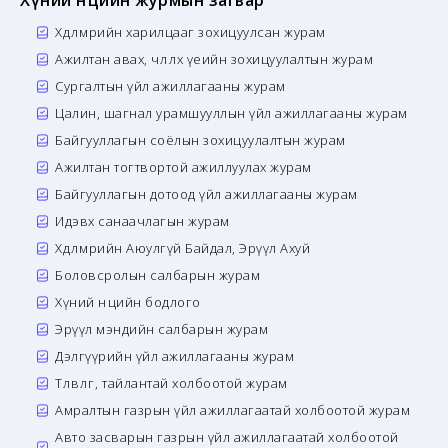
Хүний нөөцийн журмын загвар
Хөдөлмөрийн харилцааг зохицуулсан журам
Ажилтан авах, чөлөөлөх үеийн зохицуулалтын журам
Сургалтын үйл ажиллагааны журам
Цалин, шагнал урамшууллын үйл ажиллагааны журам
Байгууллагын соёлын зохицуулалтын журам
Ажилтан тогтвортой ажиллуулах журам
Байгууллагын дотоод үйл ажиллагааны журам
Идэвх санаачлагын журам
Хөдөлмөрийн Аюулгүй Байдал, Эрүүл Ахуй
Боловсролын салбарын журам
Хүний нөөцийн бодлого
Эрүүл мэндийн салбарын журам
Дэлгүүрийн үйл ажиллагааны журам
Төлөвлөгөө, тайлантай холбоотой журам
Амралтын газрын үйл ажиллагаатай холбоотой журам
Авто засварын газрын үйл ажиллагаатай холбоотой