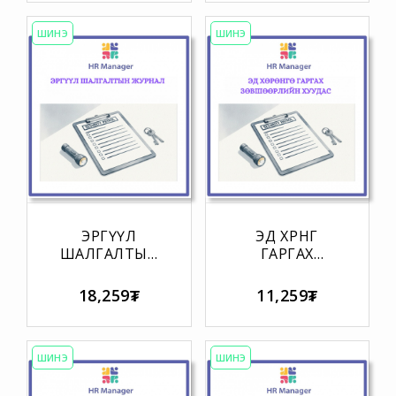
МЭДҮҮЛЭГ
ШИНЭ
ШИНЭ
ЭРГҮҮЛ
ЭД ХӨРӨНГӨ
ШАЛГАЛТЫН
ГАРГАХ
ЖУРНАЛ
ЗӨВШӨӨРЛИЙН
ХУУДАС
18,259₮
11,259₮
ШИНЭ
ШИНЭ