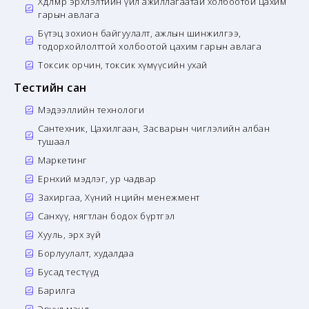
Хөдөлмөр эрхлэлтийн үйл ажиллагаатай холбоотой цахим
гарын авлага
Бүтэц зохион байгуулалт, ажлын шинжилгээ,
тодорхойлолттой холбоотой цахим гарын авлага
Токсик орчин, токсик хүмүүсийн ухай
Тестийн сан
Мэдээллийн технологи
Сантехник, Цахилгаан, Засварын чиглэлийн албан
тушаал
Маркетинг
Ерөнхий мэдлэг, ур чадвар
Захиргаа, Хүний нөөцийн менежмент
Санхүү, нягтлан бодох бүртгэл
Хууль, эрх зүй
Борлуулалт, худалдаа
Бусад тестүүд
Барилга