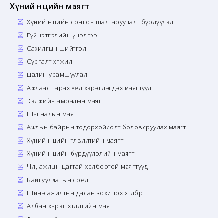
Хүний нөөцийн маягт
Хүний нөөцийн сонгон шалгаруулалт бүрдүүлэлт
Гүйцэтгэлийн үнэлгээ
Сахилгын шийтгэл
Сургалт хөгжил
Цалин урамшуулал
Ажлаас гарах үед хэрэглэгдэх маягтууд
Ээлжийн амралын маягт
Шагналын маягт
Ажлын байрны тодорхойлолт боловсруулах маягт
Хүний нөөцийн төлөвлөлтийн маягт
Хүний нөөцийн бүрдүүлэлийн маягт
Чөлөө, ажлын цагтай холбоотой маягтууд
Байгууллагын соёл
Шинэ ажилтны дасан зохицох хөтөлбөр
Албан хэрэг хөтлөлтийн маягт