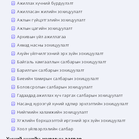
Ажиллах хүчний бүрдүүлэлт
Ажилласан жилийн зохицуулалт
Ажлын гүйцэтгэлийн зохицуулалт
Ажлын цагийн зохицуулалт
Архивын үйл ажиллагаа
Ахмад насны зохицуулалт
Ахуйн үйлчилгээний эрх зүйн зохицуулалт
Байгаль хамгааллын салбарын зохицуулалт
Барилгын салбарын зохицуулалт
Биеийн тамирын салбарын зохицуулалт
Боловсролын салбарын зохицуулалт
Гадаадад ажиллах хүч гаргах салбарын зохицуулалт
Насанд хүрээгүй хүний хөдөлмөр эрхлэлтийн зохицуулалт
Нийгмийн халамжийн зохицуулалт
Хөгжлийн бэрхшээлтэй иргэний эрх зүйн зохицуулалт
Хоол үйлвэрлэлийн салбар