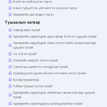
Бэлтгэн нийлүүлэх гэрээ
Ажил гүйцэтгэх, үйлчилгээ үзүүлэх гэрээ
Хөдөлмөрийн дагалдах гэрээ
Тушаалын загвар
Ажилд авах тухай
Хөдөлмөрийн харилцааг дуусгавар болгох, цуцлах тухай
Хөдөлмөрийн харилцааг ажил олгогчийн санаачлагаар
цуцлах тухай
Чөлөө олгох тухай
Ээлжийн амралт олгох тухай
Сахилгын шийтгэл ногдуулах тухай
Урамшуулал цалин болон тэтгэмж олгох тухай
Бусад тушаалууд
Албан тушаал өөрчлөх тухай
Хөдөлмөрийн харилцааг ажилтны санаачлагаар цуцлах
тухай
Хөдөлмөрийн харилцааны зохицуулалтын тухай