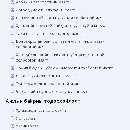
Албан хэрэг хөтлөлтийн маягт
Дотоод үйл ажиллагааны маягт
Санхүүгийн үйл ажиллагаатай холбоотой маягт
Хөдөлмөрийн аюулгүй байдал, эрүүл ахуй маягтууд
Тайлан, төлөвлөгөөтэй холбоотой маягт
Боловсролын байгууллагын үйл ажиллагаатай
холбоотой маягт
Хоол үйлдвэрийн салбарын үйл ажиллагаатай
холбоотой маягт
Зочид буудлын үйл ажиллагаатай холбоотой маягт
Салоны үйл ажиллагааны маягт
Түлхүүр ажилтны холбоотой маягт
Эд хөрөнгийн бүртгэл, хариуцлагын маягт
Ажлын байрны тодорхойлолт
Хөдөө аж ахуй, байгаль орчин
Уул уурхай
Үйлдвэрлэл