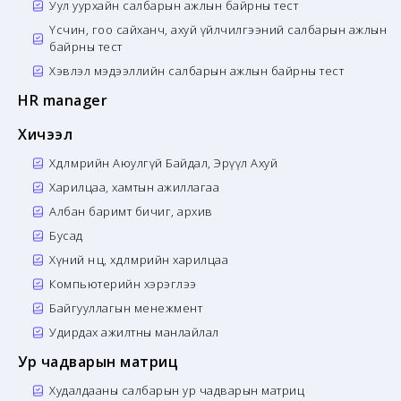
Уул уурхайн салбарын ажлын байрны тест
Үсчин, гоо сайханч, ахуй үйлчилгээний салбарын ажлын
байрны тест
Хэвлэл мэдээллийн салбарын ажлын байрны тест
HR manager
Хичээл
Хөдөлмөрийн Аюулгүй Байдал, Эрүүл Ахуй
Харилцаа, хамтын ажиллагаа
Албан баримт бичиг, архив
Бусад
Хүний нөөц, хөдөлмөрийн харилцаа
Компьютерийн хэрэглээ
Байгууллагын менежмент
Удирдах ажилтны манлайлал
Ур чадварын матриц
Худалдааны салбарын ур чадварын матриц