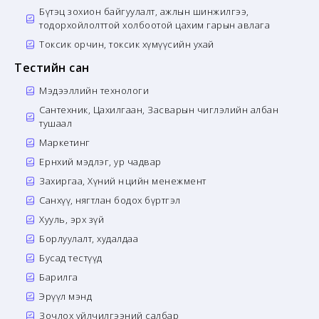
Бүтэц зохион байгуулалт, ажлын шинжилгээ,
тодорхойлолттой холбоотой цахим гарын авлага
Токсик орчин, токсик хүмүүсийн ухай
Тестийн сан
Мэдээллийн технологи
Сантехник, Цахилгаан, Засварын чиглэлийн албан
тушаал
Маркетинг
Ерөнхий мэдлэг, ур чадвар
Захиргаа, Хүний нөөцийн менежмент
Санхүү, нягтлан бодох бүртгэл
Хууль, эрх зүй
Борлуулалт, худалдаа
Бусад тестүүд
Барилга
Эрүүл мэнд
Зочлох үйлчилгээний салбар