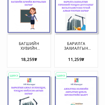
БАГШИЙН
БАРИЛГА
ХУВИЙН
ЗАХИАЛГЫН
ЖУРНАЛЫН
ГЭРЭЭНИЙ
ЗАГВАР
ТООЦОО
18,259₮
11,259₮
ДУУССАНЫГ
БАТАЛГААЖУУЛАХ
ТУХАЙ АЛБАН
ТООТЫН
ШИНЭ
ШИНЭ
ЗАГВАР