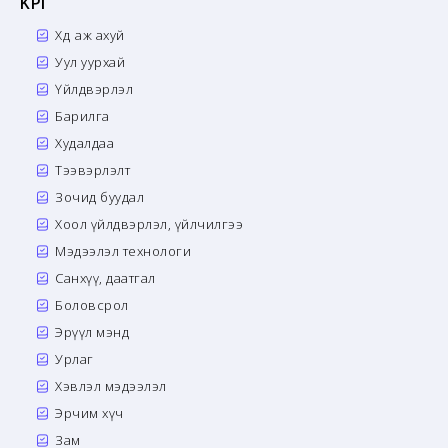
KPI
Хөдөө аж ахуй
Уул уурхай
Үйлдвэрлэл
Барилга
Худалдаа
Тээвэрлэлт
Зочид буудал
Хоол үйлдвэрлэл, үйлчилгээ
Мэдээлэл технологи
Санхүү, даатгал
Боловсрол
Эрүүл мэнд
Урлаг
Хэвлэл мэдээлэл
Эрчим хүч
Зам