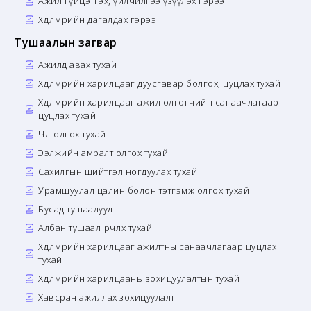
Ажил гүйцэтгэх, үйлчилгээ үзүүлэх гэрээ
Хөдөлмөрийн дагалдах гэрээ
Тушаалын загвар
Ажилд авах тухай
Хөдөлмөрийн харилцааг дуусгавар болгох, цуцлах тухай
Хөдөлмөрийн харилцааг ажил олгогчийн санаачлагаар
цуцлах тухай
Чөлөө олгох тухай
Ээлжийн амралт олгох тухай
Сахилгын шийтгэл ногдуулах тухай
Урамшуулал цалин болон тэтгэмж олгох тухай
Бусад тушаалууд
Албан тушаал өөрчлөх тухай
Хөдөлмөрийн харилцааг ажилтны санаачлагаар цуцлах
тухай
Хөдөлмөрийн харилцааны зохицуулалтын тухай
Хавсран ажиллах зохицуулалт