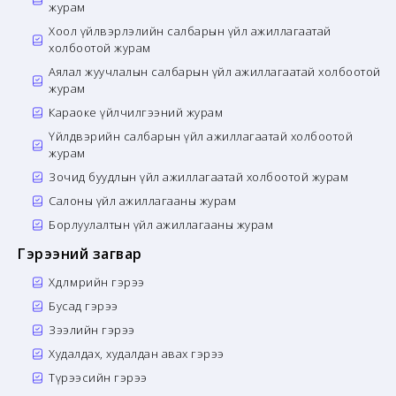
журам
Хоол үйлвэрлэлийн салбарын үйл ажиллагаатай
холбоотой журам
Аялал жуучлалын салбарын үйл ажиллагаатай холбоотой
журам
Караоке үйлчилгээний журам
Үйлдвэрийн салбарын үйл ажиллагаатай холбоотой
журам
Зочид буудлын үйл ажиллагаатай холбоотой журам
Салоны үйл ажиллагааны журам
Борлуулалтын үйл ажиллагааны журам
Гэрээний загвар
Хөдөлмөрийн гэрээ
Бусад гэрээ
Зээлийн гэрээ
Худалдах, худалдан авах гэрээ
Түрээсийн гэрээ