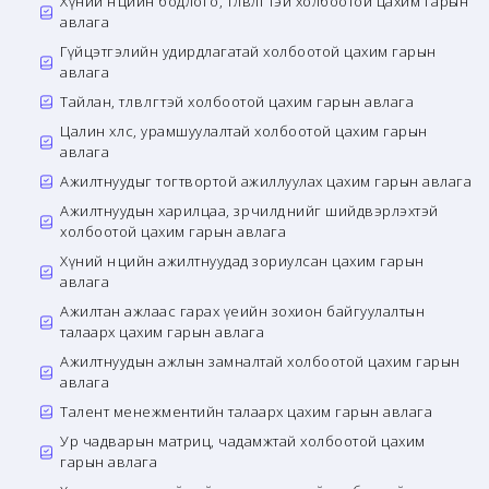
Хүний нөөцийн бодлого, төлөвлөгөөтэй холбоотой цахим гарын
авлага
Гүйцэтгэлийн удирдлагатай холбоотой цахим гарын
авлага
Тайлан, төлөвлөгөөтэй холбоотой цахим гарын авлага
Цалин хөлс, урамшуулалтай холбоотой цахим гарын
авлага
Ажилтнуудыг тогтвортой ажиллуулах цахим гарын авлага
Ажилтнуудын харилцаа, зөрчилдөөнийг шийдвэрлэхтэй
холбоотой цахим гарын авлага
Хүний нөөцийн ажилтнуудад зориулсан цахим гарын
авлага
Ажилтан ажлаас гарах үеийн зохион байгуулалтын
талаарх цахим гарын авлага
Ажилтнуудын ажлын замналтай холбоотой цахим гарын
авлага
Талент менежментийн талаарх цахим гарын авлага
Ур чадварын матриц, чадамжтай холбоотой цахим
гарын авлага