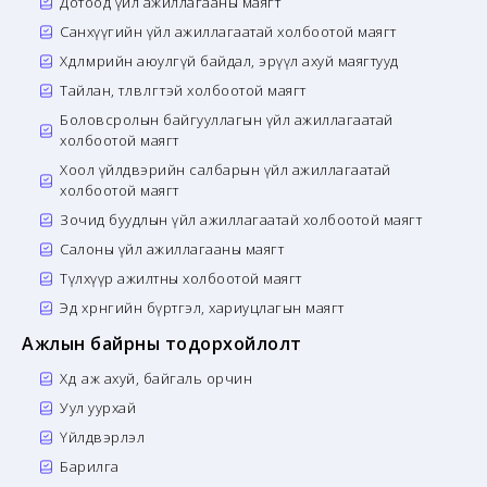
Дотоод үйл ажиллагааны маягт
Санхүүгийн үйл ажиллагаатай холбоотой маягт
Хөдөлмөрийн аюулгүй байдал, эрүүл ахуй маягтууд
Тайлан, төлөвлөгөөтэй холбоотой маягт
Боловсролын байгууллагын үйл ажиллагаатай
холбоотой маягт
Хоол үйлдвэрийн салбарын үйл ажиллагаатай
холбоотой маягт
Зочид буудлын үйл ажиллагаатай холбоотой маягт
Салоны үйл ажиллагааны маягт
Түлхүүр ажилтны холбоотой маягт
Эд хөрөнгийн бүртгэл, хариуцлагын маягт
Ажлын байрны тодорхойлолт
Хөдөө аж ахуй, байгаль орчин
Уул уурхай
Үйлдвэрлэл
Барилга