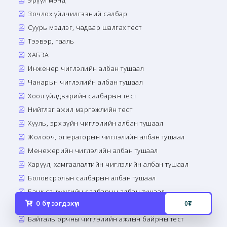
Эрүүл мэнд
Зочлох үйлчилгээний салбар
Суурь мэдлэг, чадвар шалгах тест
Тээвэр, гааль
ХАБЭА
Инженер чиглэлийн албан тушаал
Чанарын чиглэлийн албан тушаал
Хоол үйлдвэрийн салбарын тест
Нийтлэг ажил мэргэжлийн тест
Хууль, эрх зүйн чиглэлийн албан тушаал
Жолооч, операторын чиглэлийн албан тушаал
Менежерийн чиглэлийн албан тушаал
Харуул, хамгаалалтийн чиглэлийн албан тушаал
Боловсролын салбарын албан тушаал
Банк санхүүгийн салбарын албан тушаал
0
бүтээгдэхүүн
0
₮
Сэтгэл зүй, сэтгэн бодох чадварын тест
Байгаль орчны чиглэлийн ажлын байрны тест