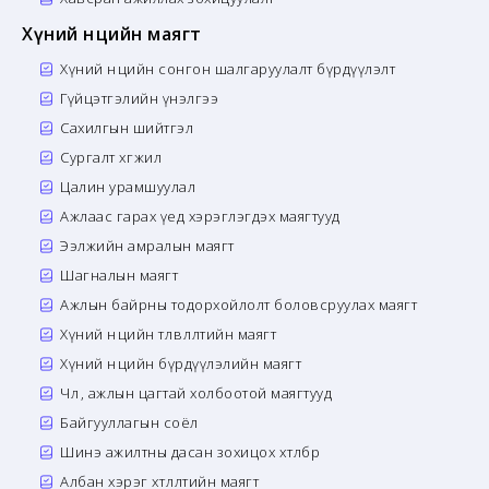
Хүний нөөцийн маягт
Хүний нөөцийн сонгон шалгаруулалт бүрдүүлэлт
Гүйцэтгэлийн үнэлгээ
Сахилгын шийтгэл
Сургалт хөгжил
Цалин урамшуулал
Ажлаас гарах үед хэрэглэгдэх маягтууд
Ээлжийн амралын маягт
Шагналын маягт
Ажлын байрны тодорхойлолт боловсруулах маягт
Хүний нөөцийн төлөвлөлтийн маягт
Хүний нөөцийн бүрдүүлэлийн маягт
Чөлөө, ажлын цагтай холбоотой маягтууд
Байгууллагын соёл
Шинэ ажилтны дасан зохицох хөтөлбөр
Албан хэрэг хөтлөлтийн маягт