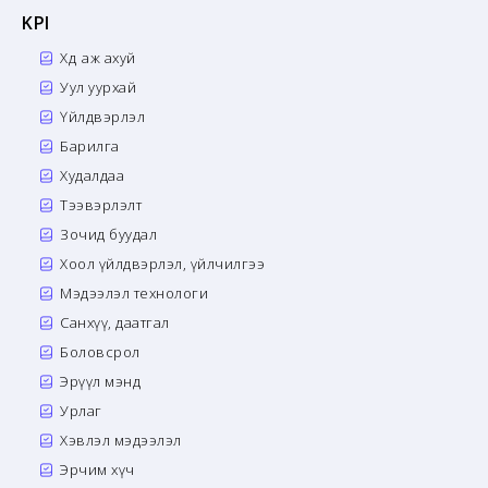
KPI
Хөдөө аж ахуй
Уул уурхай
Үйлдвэрлэл
Барилга
Худалдаа
Тээвэрлэлт
Зочид буудал
Хоол үйлдвэрлэл, үйлчилгээ
Мэдээлэл технологи
Санхүү, даатгал
Боловсрол
Эрүүл мэнд
Урлаг
Хэвлэл мэдээлэл
Эрчим хүч