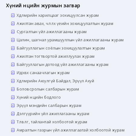
Хүний нөөцийн журмын загвар
Хөдөлмөрийн харилцааг зохицуулсан журам
Ажилтан авах, чөлөөлөх үеийн зохицуулалтын журам
Сургалтын үйл ажиллагааны журам
Цалин, шагнал урамшууллын үйл ажиллагааны журам
Байгууллагын соёлын зохицуулалтын журам
Ажилтан тогтвортой ажиллуулах журам
Байгууллагын дотоод үйл ажиллагааны журам
Идэвх санаачлагын журам
Хөдөлмөрийн Аюулгүй Байдал, Эрүүл Ахуй
Боловсролын салбарын журам
Хүний нөөцийн бодлого
Эрүүл мэндийн салбарын журам
Дэлгүүрийн үйл ажиллагааны журам
Төлөвлөгөө, тайлантай холбоотой журам
Амралтын газрын үйл ажиллагаатай холбоотой журам