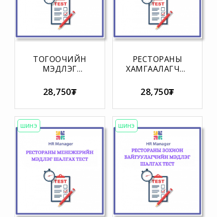
ТОГООЧИЙН
РЕСТОРАНЫ
МЭДЛЭГ
ХАМГААЛАГЧИЙН
ШАЛГАХ ТЕСТ
МЭДЛЭГ
ШАЛГАХ ТЕСТ
28,750₮
28,750₮
ШИНЭ
ШИНЭ