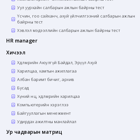
Уул уурхайн салбарын ажлын байрны тест
Үсчин, гоо сайханч, ахуй үйлчилгээний салбарын ажлын
байрны тест
Хэвлэл мэдээллийн салбарын ажлын байрны тест
HR manager
Хичээл
Хөдөлмөрийн Аюулгүй Байдал, Эрүүл Ахуй
Харилцаа, хамтын ажиллагаа
Албан баримт бичиг, архив
Бусад
Хүний нөөц, хөдөлмөрийн харилцаа
Компьютерийн хэрэглээ
Байгууллагын менежмент
Удирдах ажилтны манлайлал
Ур чадварын матриц