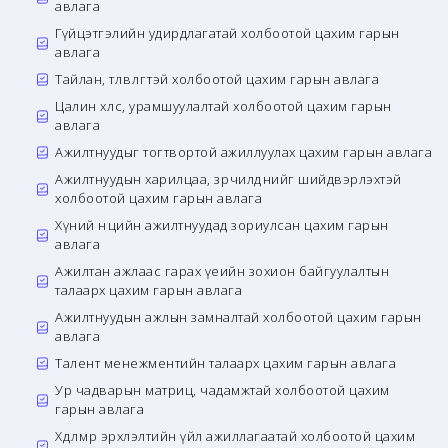
авлага
Гүйцэтгэлийн удирдлагатай холбоотой цахим гарын
авлага
Тайлан, төлөвлөгөөтэй холбоотой цахим гарын авлага
Цалин хөлс, урамшуулалтай холбоотой цахим гарын
авлага
Ажилтнуудыг тогтвортой ажиллуулах цахим гарын авлага
Ажилтнуудын харилцаа, зөрчилдөөнийг шийдвэрлэхтэй
холбоотой цахим гарын авлага
Хүний нөөцийн ажилтнуудад зориулсан цахим гарын
авлага
Ажилтан ажлаас гарах үеийн зохион байгуулалтын
талаарх цахим гарын авлага
Ажилтнуудын ажлын замналтай холбоотой цахим гарын
авлага
Талент менежментийн талаарх цахим гарын авлага
Ур чадварын матриц, чадамжтай холбоотой цахим
гарын авлага
Хөдөлмөр эрхлэлтийн үйл ажиллагаатай холбоотой цахим