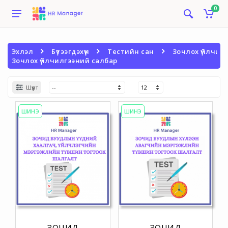
0
Эхлэл
Бүтээгдэхүүн
Тестийн сан
Зочлох үйлчил
Зочлох үйлчилгээний салбар
Шүүлт
ШИНЭ
ШИНЭ