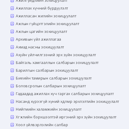
Ажилгүйдлийн зохицуулалт
Ажиллах хүчний бүрдүүлэлт
Ажилласан жилийн зохицуулалт
Ажлын гүйцэтгэлийн зохицуулалт
Ажлын цагийн зохицуулалт
Архивын үйл ажиллагаа
Ахмад насны зохицуулалт
Ахуйн үйлчилгээний эрх зүйн зохицуулалт
Байгаль хамгааллын салбарын зохицуулалт
Барилгын салбарын зохицуулалт
Биеийн тамирын салбарын зохицуулалт
Боловсролын салбарын зохицуулалт
Гадаадад ажиллах хүч гаргах салбарын зохицуулалт
Насанд хүрээгүй хүний хөдөлмөр эрхлэлтийн зохицуулалт
Нийгмийн халамжийн зохицуулалт
Хөгжлийн бэрхшээлтэй иргэний эрх зүйн зохицуулалт
Хоол үйлвэрлэлийн салбар