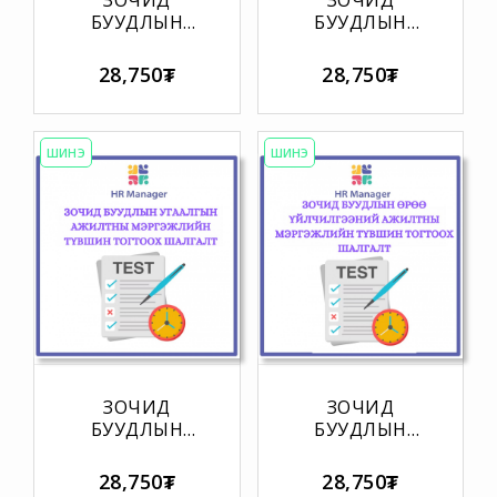
ЗОЧИД
ЗОЧИД
БУУДЛЫН
БУУДЛЫН
ҮҮДНИЙ
ХҮЛЭЭН
ХААЛГАЧ,
АВАГЧИЙН
28,750₮
28,750₮
ҮЙЛЧЛЭГЧИЙН
МЭРГЭЖЛИЙН
МЭРГЭЖЛИЙН
ТҮВШИН
ТҮВШИН
ТОГТООХ
ТОГТООХ
ШАЛГАЛТ
ШИНЭ
ШИНЭ
ШАЛГАЛТ
ЗОЧИД
ЗОЧИД
БУУДЛЫН
БУУДЛЫН
УГААЛГЫН
ӨРӨӨ
АЖИЛТНЫ
ҮЙЛЧИЛГЭЭНИЙ
28,750₮
28,750₮
МЭРГЭЖЛИЙН
АЖИЛТНЫ