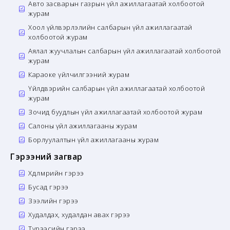
Авто засварын газрын үйл ажиллагаатай холбоотой
журам
Хоол үйлвэрлэлийн салбарын үйл ажиллагаатай
холбоотой журам
Аялал жуучлалын салбарын үйл ажиллагаатай холбоотой
журам
Караоке үйлчилгээний журам
Үйлдвэрийн салбарын үйл ажиллагаатай холбоотой
журам
Зочид буудлын үйл ажиллагаатай холбоотой журам
Салоны үйл ажиллагааны журам
Борлуулалтын үйл ажиллагааны журам
Гэрээний загвар
Хөдөлмөрийн гэрээ
Бусад гэрээ
Зээлийн гэрээ
Худалдах, худалдан авах гэрээ
Түрээсийн гэрээ