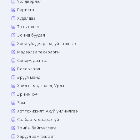
Үйлдвэрлэл
Барилга
Худалдаа
Тээвэрлэлт
Зочид буудал
Хоол үйлдвэрлэл, үйлчилгээ
Мэдээлэл технологи
Санхүү, даатгал
Боловсрол
Эрүүл мэнд
Хэвлэл мэдээлэл, Урлаг
Эрчим хүч
Зам
Хот тохижилт, Ахуй үйлчилгээ
Салбар хамаарахгүй
Төрийн байгууллага
Харуул хамгаалалт