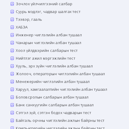
Зочлох үйлчилгээний салбар
Суурь мэдлэг, чадвар шалгах тест
Тээвэр, гааль
ХАБЭА
Инженер чиглэлийн албан тушаал
Чанарын чиглэлийн албан тушаал
Хоол үйлдвэрийн салбарын тест
Нийтлэг ажил мэргэжлийн тест
Хууль, эрх зүйн чиглэлийн албан тушаал
Жолооч, операторын чиглэлийн албан тушаал
Менежерийн чиглэлийн албан тушаал
Харуул, хамгаалалтийн чиглэлийн албан тушаал
Боловсролын салбарын албан тушаал
Банк санхүүгийн салбарын албан тушаал
Сэтгэл зүй, сэтгэн бодох чадварын тест
Байгаль орчны чиглэлийн ажлын байрны тест
Компьютерийн чиглэлийн ажлын байрны тест