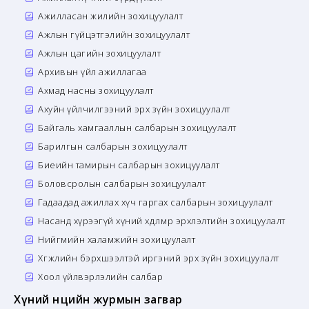
Ажилласан жилийн зохицуулалт
Ажлын гүйцэтгэлийн зохицуулалт
Ажлын цагийн зохицуулалт
Архивын үйл ажиллагаа
Ахмад насны зохицуулалт
Ахуйн үйлчилгээний эрх зүйн зохицуулалт
Байгаль хамгааллын салбарын зохицуулалт
Барилгын салбарын зохицуулалт
Биеийн тамирын салбарын зохицуулалт
Боловсролын салбарын зохицуулалт
Гадаадад ажиллах хүч гаргах салбарын зохицуулалт
Насанд хүрээгүй хүний хөдөлмөр эрхлэлтийн зохицуулалт
Нийгмийн халамжийн зохицуулалт
Хөгжлийн бэрхшээлтэй иргэний эрх зүйн зохицуулалт
Хоол үйлвэрлэлийн салбар
Хүний нөөцийн журмын загвар