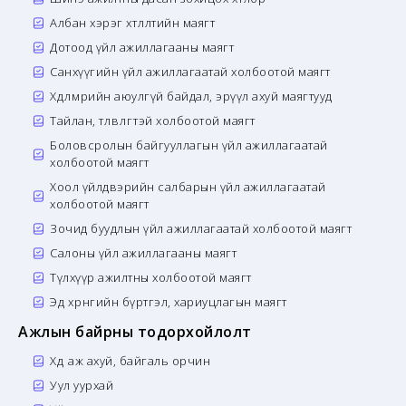
Албан хэрэг хөтлөлтийн маягт
Дотоод үйл ажиллагааны маягт
Санхүүгийн үйл ажиллагаатай холбоотой маягт
Хөдөлмөрийн аюулгүй байдал, эрүүл ахуй маягтууд
Тайлан, төлөвлөгөөтэй холбоотой маягт
Боловсролын байгууллагын үйл ажиллагаатай
холбоотой маягт
Хоол үйлдвэрийн салбарын үйл ажиллагаатай
холбоотой маягт
Зочид буудлын үйл ажиллагаатай холбоотой маягт
Салоны үйл ажиллагааны маягт
Түлхүүр ажилтны холбоотой маягт
Эд хөрөнгийн бүртгэл, хариуцлагын маягт
Ажлын байрны тодорхойлолт
Хөдөө аж ахуй, байгаль орчин
Уул уурхай