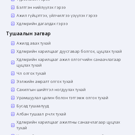
Бэлтгэн нийлүүлэх гэрээ
Ажил гүйцэтгэх, үйлчилгээ үзүүлэх гэрээ
Хөдөлмөрийн дагалдах гэрээ
Тушаалын загвар
Ажилд авах тухай
Хөдөлмөрийн харилцааг дуусгавар болгох, цуцлах тухай
Хөдөлмөрийн харилцааг ажил олгогчийн санаачлагаар
цуцлах тухай
Чөлөө олгох тухай
Ээлжийн амралт олгох тухай
Сахилгын шийтгэл ногдуулах тухай
Урамшуулал цалин болон тэтгэмж олгох тухай
Бусад тушаалууд
Албан тушаал өөрчлөх тухай
Хөдөлмөрийн харилцааг ажилтны санаачлагаар цуцлах
тухай