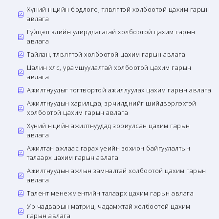
Хүний нөөцийн бодлого, төлөвлөгөөтэй холбоотой цахим гарын
авлага
Гүйцэтгэлийн удирдлагатай холбоотой цахим гарын
авлага
Тайлан, төлөвлөгөөтэй холбоотой цахим гарын авлага
Цалин хөлс, урамшуулалтай холбоотой цахим гарын
авлага
Ажилтнуудыг тогтвортой ажиллуулах цахим гарын авлага
Ажилтнуудын харилцаа, зөрчилдөөнийг шийдвэрлэхтэй
холбоотой цахим гарын авлага
Хүний нөөцийн ажилтнуудад зориулсан цахим гарын
авлага
Ажилтан ажлаас гарах үеийн зохион байгуулалтын
талаарх цахим гарын авлага
Ажилтнуудын ажлын замналтай холбоотой цахим гарын
авлага
Талент менежментийн талаарх цахим гарын авлага
Ур чадварын матриц, чадамжтай холбоотой цахим
гарын авлага