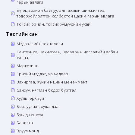
гарын авлага
Бүтэц зохион байгуулалт, ажлын шинжилгээ,
тодорхойлолттой холбоотой цахим гарын авлага
Токсик орчин, токсик хүмүүсийн ухай
Тестийн сан
Мэдээллийн технологи
Сантехник, Цахилгаан, Засварын чиглэлийн албан
тушаал
Маркетинг
Ерөнхий мэдлэг, ур чадвар
Захиргаа, Хүний нөөцийн менежмент
Санхүү, нягтлан бодох бүртгэл
Хууль, эрх зүй
Борлуулалт, худалдаа
Бусад тестүүд
Барилга
Эрүүл мэнд