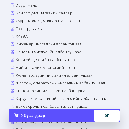
Эрүүл мэнд
Зочлох үйлчилгээний салбар
Суурь мэдлэг, чадвар шалгах тест
Тээвэр, гааль
ХАБЭА
Инженер чиглэлийн албан тушаал
Чанарын чиглэлийн албан тушаал
Хоол үйлдвэрийн салбарын тест
Нийтлэг ажил мэргэжлийн тест
Хууль, эрх зүйн чиглэлийн албан тушаал
Жолооч, операторын чиглэлийн албан тушаал
Менежерийн чиглэлийн албан тушаал
Харуул, хамгаалалтийн чиглэлийн албан тушаал
Боловсролын салбарын албан тушаал
Банк санхүүгийн салбарын албан тушаал
0
бүтээгдэхүүн
0
₮
Сэтгэл зүй, сэтгэн бодох чадварын тест