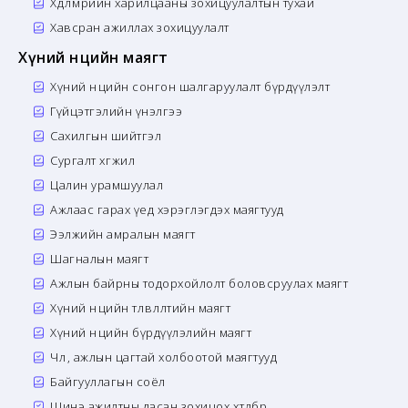
Хөдөлмөрийн харилцааны зохицуулалтын тухай
Хавсран ажиллах зохицуулалт
Хүний нөөцийн маягт
Хүний нөөцийн сонгон шалгаруулалт бүрдүүлэлт
Гүйцэтгэлийн үнэлгээ
Сахилгын шийтгэл
Сургалт хөгжил
Цалин урамшуулал
Ажлаас гарах үед хэрэглэгдэх маягтууд
Ээлжийн амралын маягт
Шагналын маягт
Ажлын байрны тодорхойлолт боловсруулах маягт
Хүний нөөцийн төлөвлөлтийн маягт
Хүний нөөцийн бүрдүүлэлийн маягт
Чөлөө, ажлын цагтай холбоотой маягтууд
Байгууллагын соёл
Шинэ ажилтны дасан зохицох хөтөлбөр