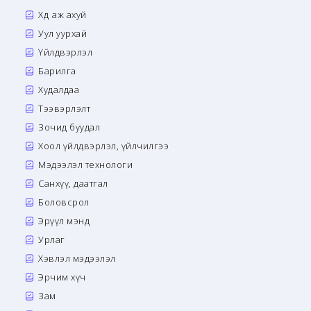
Хөдөө аж ахуй
Уул уурхай
Үйлдвэрлэл
Барилга
Худалдаа
Тээвэрлэлт
Зочид буудал
Хоол үйлдвэрлэл, үйлчилгээ
Мэдээлэл технологи
Санхүү, даатгал
Боловсрол
Эрүүл мэнд
Урлаг
Хэвлэл мэдээлэл
Эрчим хүч
Зам