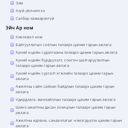
Зам
Ахуй үйлчилгээ
Салбар хамаарахгүй
Эйч Ар ном
Хэвлэмэл ном
Байгууллагын соёлын талаарх цахим гарын авлага
Хүний нөөцийн судалгааны талаарх цахим гарын авлага
Хүний нөөцийн бүрдүүлэлт, сонгон шалгаруулалтын
талаарх цахим гарын авлага
Хүний нөөцийн сургалт хөгжлийн талаарх цахим гарын
авлага
Ажилтны сайн сайхан байдлын талаарх цахим гарын
авлага
Удирдлага, манлайллын талаарх цахим гарын авлага
Шинэ ажилтны дасан зохицлын талаарх цахим гарын
авлага
Ажилтны идэвхи, санаачлагыг нэмэгдүүлэх цахим гарын
авлага