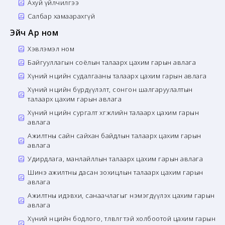
Ахуй үйлчилгээ
Салбар хамаарахгүй
Эйч Ар ном
Хэвлэмэл ном
Байгууллагын соёлын талаарх цахим гарын авлага
Хүний нөөцийн судалгааны талаарх цахим гарын авлага
Хүний нөөцийн бүрдүүлэлт, сонгон шалгаруулалтын
талаарх цахим гарын авлага
Хүний нөөцийн сургалт хөгжлийн талаарх цахим гарын
авлага
Ажилтны сайн сайхан байдлын талаарх цахим гарын
авлага
Удирдлага, манлайллын талаарх цахим гарын авлага
Шинэ ажилтны дасан зохицлын талаарх цахим гарын
авлага
Ажилтны идэвхи, санаачлагыг нэмэгдүүлэх цахим гарын
авлага
Хүний нөөцийн бодлого, төлөвлөгөөтэй холбоотой цахим гарын