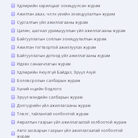
Хөдөлмөрийн харилцааг зохицуулсан журам
Ажилтан авах, чөлөөлөх үеийн зохицуулалтын журам
Сургалтын үйл ажиллагааны журам
Цалин, шагнал урамшууллын үйл ажиллагааны журам
Байгууллагын соёлын зохицуулалтын журам
Ажилтан тогтвортой ажиллуулах журам
Байгууллагын дотоод үйл ажиллагааны журам
Идэвх санаачлагын журам
Хөдөлмөрийн Аюулгүй Байдал, Эрүүл Ахуй
Боловсролын салбарын журам
Хүний нөөцийн бодлого
Эрүүл мэндийн салбарын журам
Дэлгүүрийн үйл ажиллагааны журам
Төлөвлөгөө, тайлантай холбоотой журам
Амралтын газрын үйл ажиллагаатай холбоотой журам
Авто засварын газрын үйл ажиллагаатай холбоотой
журам