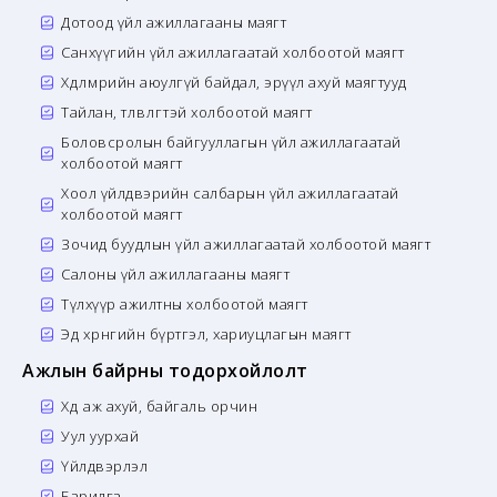
Дотоод үйл ажиллагааны маягт
Санхүүгийн үйл ажиллагаатай холбоотой маягт
Хөдөлмөрийн аюулгүй байдал, эрүүл ахуй маягтууд
Тайлан, төлөвлөгөөтэй холбоотой маягт
Боловсролын байгууллагын үйл ажиллагаатай
холбоотой маягт
Хоол үйлдвэрийн салбарын үйл ажиллагаатай
холбоотой маягт
Зочид буудлын үйл ажиллагаатай холбоотой маягт
Салоны үйл ажиллагааны маягт
Түлхүүр ажилтны холбоотой маягт
Эд хөрөнгийн бүртгэл, хариуцлагын маягт
Ажлын байрны тодорхойлолт
Хөдөө аж ахуй, байгаль орчин
Уул уурхай
Үйлдвэрлэл
Барилга