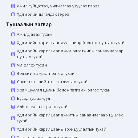
Ажил гүйцэтгэх, үйлчилгээ үзүүлэх гэрээ
Хөдөлмөрийн дагалдах гэрээ
Тушаалын загвар
Ажилд авах тухай
Хөдөлмөрийн харилцааг дуусгавар болгох, цуцлах тухай
Хөдөлмөрийн харилцааг ажил олгогчийн санаачлагаар
цуцлах тухай
Чөлөө олгох тухай
Ээлжийн амралт олгох тухай
Сахилгын шийтгэл ногдуулах тухай
Урамшуулал цалин болон тэтгэмж олгох тухай
Бусад тушаалууд
Албан тушаал өөрчлөх тухай
Хөдөлмөрийн харилцааг ажилтны санаачлагаар цуцлах
тухай
Хөдөлмөрийн харилцааны зохицуулалтын тухай
Хавсран ажиллах зохицуулалт