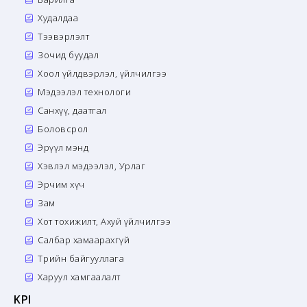
Худалдаа
Тээвэрлэлт
Зочид буудал
Хоол үйлдвэрлэл, үйлчилгээ
Мэдээлэл технологи
Санхүү, даатгал
Боловсрол
Эрүүл мэнд
Хэвлэл мэдээлэл, Урлаг
Эрчим хүч
Зам
Хот тохижилт, Ахуй үйлчилгээ
Салбар хамаарахгүй
Төрийн байгууллага
Харуул хамгаалалт
KPI