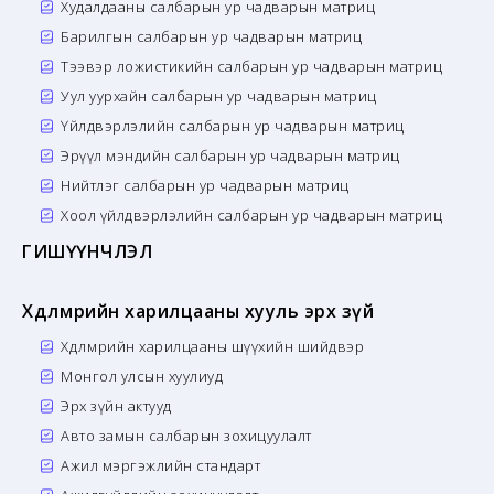
Худалдааны салбарын ур чадварын матриц
Барилгын салбарын ур чадварын матриц
Тээвэр ложистикийн салбарын ур чадварын матриц
Уул уурхайн салбарын ур чадварын матриц
Үйлдвэрлэлийн салбарын ур чадварын матриц
Эрүүл мэндийн салбарын ур чадварын матриц
Нийтлэг салбарын ур чадварын матриц
Хоол үйлдвэрлэлийн салбарын ур чадварын матриц
ГИШҮҮНЧЛЭЛ
Хөдөлмөрийн харилцааны хууль эрх зүй
Хөдөлмөрийн харилцааны шүүхийн шийдвэр
Монгол улсын хуулиуд
Эрх зүйн актууд
Авто замын салбарын зохицуулалт
Ажил мэргэжлийн стандарт