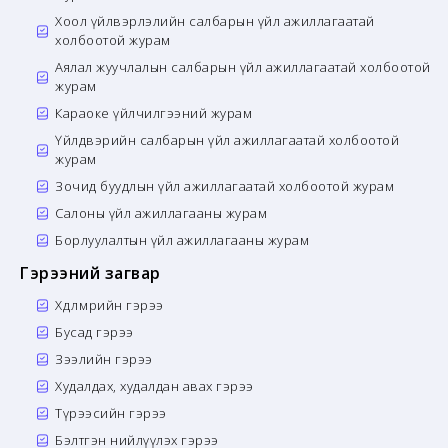
Хоол үйлвэрлэлийн салбарын үйл ажиллагаатай
холбоотой журам
Аялал жуучлалын салбарын үйл ажиллагаатай холбоотой
журам
Караоке үйлчилгээний журам
Үйлдвэрийн салбарын үйл ажиллагаатай холбоотой
журам
Зочид буудлын үйл ажиллагаатай холбоотой журам
Салоны үйл ажиллагааны журам
Борлуулалтын үйл ажиллагааны журам
Гэрээний загвар
Хөдөлмөрийн гэрээ
Бусад гэрээ
Зээлийн гэрээ
Худалдах, худалдан авах гэрээ
Түрээсийн гэрээ
Бэлтгэн нийлүүлэх гэрээ