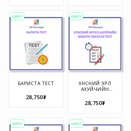
ТҮВШИН
МЭРГЭЖЛИЙН
ТОГТООХ
ТҮВШИН
ШАЛГАЛТ
ТОГТООХ
ШИНЭ
ШИНЭ
ШАЛГАЛТ
БАРИСТА ТЕСТ
ХҮНСНИЙ ЭРҮҮЛ
АХУЙЧИЙН
МЭДЛЭГ
28,750₮
ШАЛГАХ ТЕСТ
28,750₮
ШИНЭ
ШИНЭ