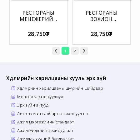
РЕСТОРАНЫ
РЕСТОРАНЫ
МЕНЕЖЕРИЙН
ЗОХИОН
МЭДЛЭГ
БАЙГУУЛАГЧИЙН
ШАЛГАХ ТЕСТ
МЭДЛЭГ
28,750₮
28,750₮
ШАЛГАХ ТЕСТ
1
2
Хөдөлмөрийн харилцааны хууль эрх зүй
Хөдөлмөрийн харилцааны шүүхийн шийдвэр
Монгол улсын хуулиуд
Эрх зүйн актууд
Авто замын салбарын зохицуулалт
Ажил мэргэжлийн стандарт
Ажилгүйдлийн зохицуулалт
Ажиллах хүчний бүрдүүлэлт