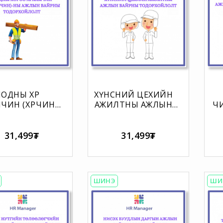
ОДНЫ ХӨРӨӨ
ХҮНСНИЙ ЦЕХИЙН
ИН (ХӨРӨӨЧИН)-
АЖИЛТНЫ АЖЛЫН
Ч
ЖЛЫН БАЙРНЫ
БАЙРНЫ
ОРХОЙЛОЛТ
ТОДОРХОЙЛОЛТ
ДО
А
31,499₮
31,499₮
Т
ШИНЭ
ШИ