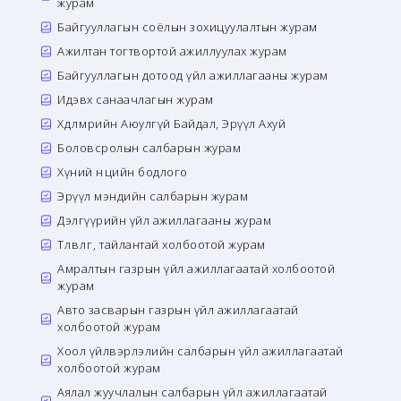
журам
Байгууллагын соёлын зохицуулалтын журам
Ажилтан тогтвортой ажиллуулах журам
Байгууллагын дотоод үйл ажиллагааны журам
Идэвх санаачлагын журам
Хөдөлмөрийн Аюулгүй Байдал, Эрүүл Ахуй
Боловсролын салбарын журам
Хүний нөөцийн бодлого
Эрүүл мэндийн салбарын журам
Дэлгүүрийн үйл ажиллагааны журам
Төлөвлөгөө, тайлантай холбоотой журам
Амралтын газрын үйл ажиллагаатай холбоотой
журам
Авто засварын газрын үйл ажиллагаатай
холбоотой журам
Хоол үйлвэрлэлийн салбарын үйл ажиллагаатай
холбоотой журам
Аялал жуучлалын салбарын үйл ажиллагаатай