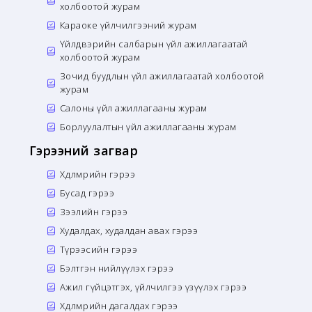
холбоотой журам
Караоке үйлчилгээний журам
Үйлдвэрийн салбарын үйл ажиллагаатай
холбоотой журам
Зочид буудлын үйл ажиллагаатай холбоотой
журам
Салоны үйл ажиллагааны журам
Борлуулалтын үйл ажиллагааны журам
Гэрээний загвар
Хөдөлмөрийн гэрээ
Бусад гэрээ
Зээлийн гэрээ
Худалдах, худалдан авах гэрээ
Түрээсийн гэрээ
Бэлтгэн нийлүүлэх гэрээ
Ажил гүйцэтгэх, үйлчилгээ үзүүлэх гэрээ
Хөдөлмөрийн дагалдах гэрээ