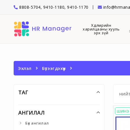
8808-5704, 9410-1180, 9410-1170
info@hrmana
Хөдөлмөрийн
харилцааны хууль
эрх зүй
Эхлэл
Бүтээгдэхүүн
ТАГ
НИЙ
ШИНЭ
АНГИЛАЛ
Бүх ангилал