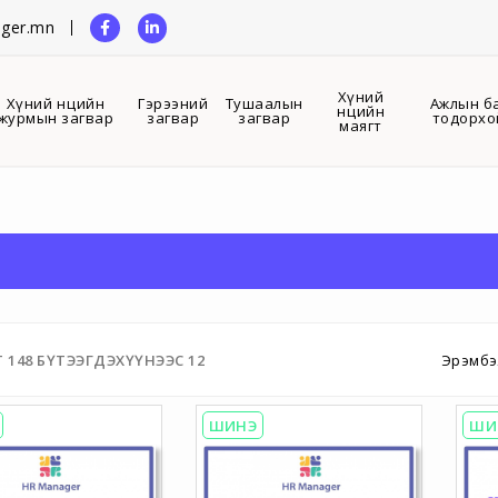
ger.mn
Хүний
Хүний нөөцийн
Гэрээний
Тушаалын
Ажлын б
нөөцийн
журмын загвар
загвар
загвар
тодорхо
маягт
Т
148
БҮТЭЭГДЭХҮҮНЭЭС
12
Эрэмбэ
ШИНЭ
ШИ