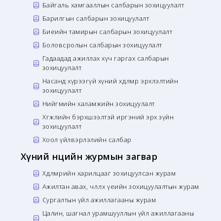
Байгаль хамгааллын салбарын зохицуулалт
Барилгын салбарын зохицуулалт
Биеийн тамирын салбарын зохицуулалт
Боловсролын салбарын зохицуулалт
Гадаадад ажиллах хүч гаргах салбарын
зохицуулалт
Насанд хүрээгүй хүний хөдөлмөр эрхлэлтийн
зохицуулалт
Нийгмийн халамжийн зохицуулалт
Хөгжлийн бэрхшээлтэй иргэний эрх зүйн
зохицуулалт
Хоол үйлвэрлэлийн салбар
Хүний нөөцийн журмын загвар
Хөдөлмөрийн харилцааг зохицуулсан журам
Ажилтан авах, чөлөөлөх үеийн зохицуулалтын журам
Сургалтын үйл ажиллагааны журам
Цалин, шагнал урамшууллын үйл ажиллагааны