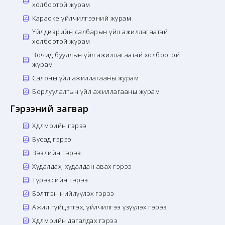
холбоотой журам
Караоке үйлчилгээний журам
Үйлдвэрийн салбарын үйл ажиллагаатай
холбоотой журам
Зочид буудлын үйл ажиллагаатай холбоотой
журам
Салоны үйл ажиллагааны журам
Борлуулалтын үйл ажиллагааны журам
Гэрээний загвар
Хөдөлмөрийн гэрээ
Бусад гэрээ
Зээлийн гэрээ
Худалдах, худалдан авах гэрээ
Түрээсийн гэрээ
Бэлтгэн нийлүүлэх гэрээ
Ажил гүйцэтгэх, үйлчилгээ үзүүлэх гэрээ
Хөдөлмөрийн дагалдах гэрээ