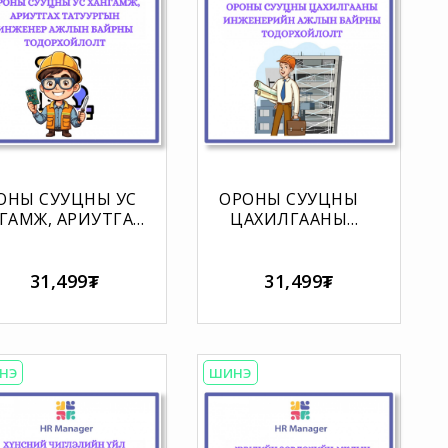
ОНЫ СУУЦНЫ УС
ОРОНЫ СУУЦНЫ
ГАМЖ, АРИУТГАХ
ЦАХИЛГААНЫ
ТАТУУРГЫН
ИНЖЕНЕРИЙН
НЖЕНЕР АЖЛЫН
АЖЛЫН БАЙРНЫ
БАЙРНЫ
ТОДОРХОЙЛОЛТ
31,499₮
31,499₮
ОДОРХОЙЛОЛТ
НЭ
ШИНЭ