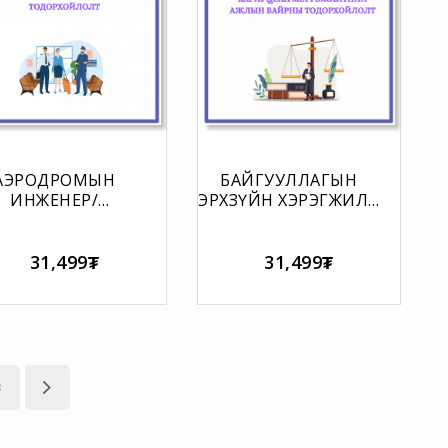
AЭРОДРОМЫН
БАЙГУУЛЛАГЫН
ИНЖЕНЕР/
ЭРХЗҮЙН ХЭРЭГЖИЛТ
ТЕХНИКЧИЙН
ХАРИУЦСАН
ЖЛЫН БАЙРНЫ
МЭРГЭЖИЛТНИЙ
ОДОРХОЙЛОЛТ
АЖЛЫН БАЙРНЫ
31,499₮
31,499₮
ТОДОРХОЙЛОЛТ
3