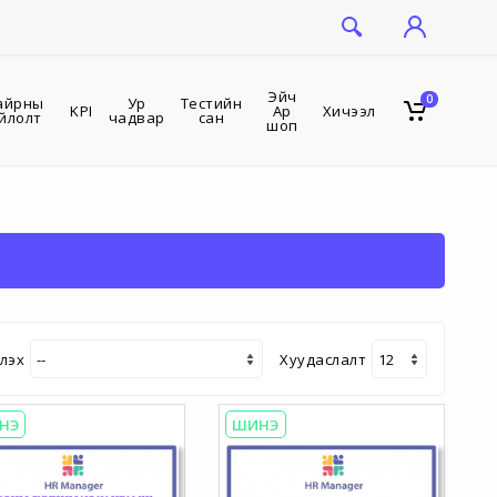
Эйч
0
айрны
Ур
Тестийн
KPI
Ар
Хичээл
йлолт
чадвар
сан
шоп
лэх
Хуудаслалт
НЭ
ШИНЭ