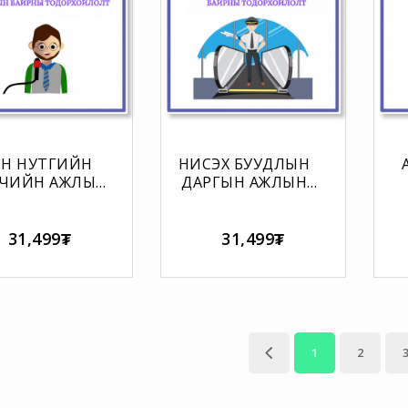
Н НУТГИЙН
НИСЭХ БУУДЛЫН
ЛӨГЧИЙН АЖЛЫН
ДАРГЫН АЖЛЫН
БАЙРНЫ
БАЙРНЫ
ОРХОЙЛОЛТ
ТОДОРХОЙЛОЛТ
А
Т
31,499₮
31,499₮
1
2