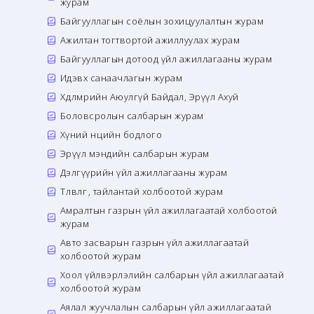
журам
Байгууллагын соёлын зохицуулалтын журам
Ажилтан тогтвортой ажиллуулах журам
Байгууллагын дотоод үйл ажиллагааны журам
Идэвх санаачлагын журам
Хөдөлмөрийн Аюулгүй Байдал, Эрүүл Ахуй
Боловсролын салбарын журам
Хүний нөөцийн бодлого
Эрүүл мэндийн салбарын журам
Дэлгүүрийн үйл ажиллагааны журам
Төлөвлөгөө, тайлантай холбоотой журам
Амралтын газрын үйл ажиллагаатай холбоотой
журам
Авто засварын газрын үйл ажиллагаатай
холбоотой журам
Хоол үйлвэрлэлийн салбарын үйл ажиллагаатай
холбоотой журам
Аялал жуучлалын салбарын үйл ажиллагаатай