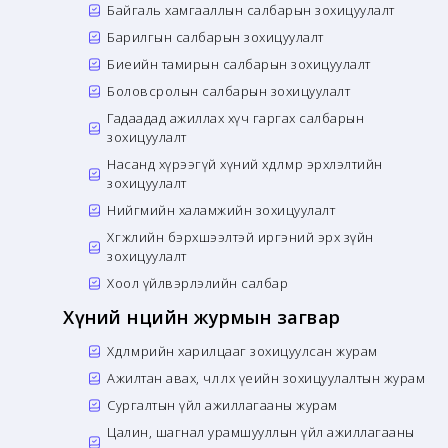
Байгаль хамгааллын салбарын зохицуулалт
Барилгын салбарын зохицуулалт
Биеийн тамирын салбарын зохицуулалт
Боловсролын салбарын зохицуулалт
Гадаадад ажиллах хүч гаргах салбарын
зохицуулалт
Насанд хүрээгүй хүний хөдөлмөр эрхлэлтийн
зохицуулалт
Нийгмийн халамжийн зохицуулалт
Хөгжлийн бэрхшээлтэй иргэний эрх зүйн
зохицуулалт
Хоол үйлвэрлэлийн салбар
Хүний нөөцийн журмын загвар
Хөдөлмөрийн харилцааг зохицуулсан журам
Ажилтан авах, чөлөөлөх үеийн зохицуулалтын журам
Сургалтын үйл ажиллагааны журам
Цалин, шагнал урамшууллын үйл ажиллагааны