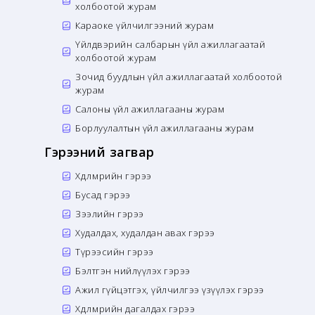
холбоотой журам
Караоке үйлчилгээний журам
Үйлдвэрийн салбарын үйл ажиллагаатай
холбоотой журам
Зочид буудлын үйл ажиллагаатай холбоотой
журам
Салоны үйл ажиллагааны журам
Борлуулалтын үйл ажиллагааны журам
Гэрээний загвар
Хөдөлмөрийн гэрээ
Бусад гэрээ
Зээлийн гэрээ
Худалдах, худалдан авах гэрээ
Түрээсийн гэрээ
Бэлтгэн нийлүүлэх гэрээ
Ажил гүйцэтгэх, үйлчилгээ үзүүлэх гэрээ
Хөдөлмөрийн дагалдах гэрээ