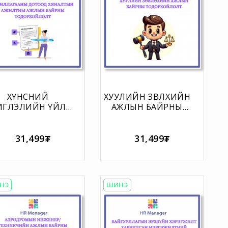
ХҮНСНИЙ
ХУУЛИЙН ЗӨВЛӨХИЙН
ИГЛЭЛИЙН ҮЙЛ
АЖЛЫН БАЙРНЫ
АЖИЛЛАГААНЫ
ТОДОРХОЙЛОЛТ
ТООД ХЯНАЛТЫН
ЖИЛТНЫ АЖЛЫН
31,499₮
31,499₮
БАЙРНЫ
ОДОРХОЙЛОЛТ
НЭ
ШИНЭ