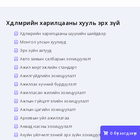
Хөдөлмөрийн харилцааны хууль эрх зүй
Хөдөлмөрийн харилцааны шүүхийн шийдвэр
Монгол улсын хуулиуд
Эрх зүйн актууд
Авто замын салбарын зохицуулалт
Ажил мэргэжлийн стандарт
Ажилгүйдлийн зохицуулалт
Ажиллах хүчний бүрдүүлэлт
Ажилласан жилийн зохицуулалт
Ажлын гүйцэтгэлийн зохицуулалт
Ажлын цагийн зохицуулалт
Архивын үйл ажиллагаа
Ахмад насны зохицуулалт
0
бүтээгдэхүүн
Ахуйн үйлчилгээний эрх зүйн зохицуулалт