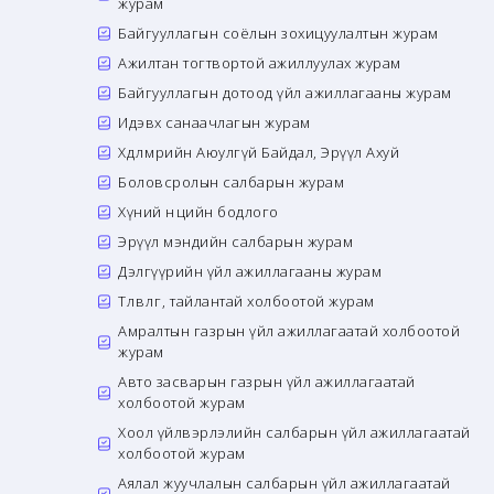
журам
Байгууллагын соёлын зохицуулалтын журам
Ажилтан тогтвортой ажиллуулах журам
Байгууллагын дотоод үйл ажиллагааны журам
Идэвх санаачлагын журам
Хөдөлмөрийн Аюулгүй Байдал, Эрүүл Ахуй
Боловсролын салбарын журам
Хүний нөөцийн бодлого
Эрүүл мэндийн салбарын журам
Дэлгүүрийн үйл ажиллагааны журам
Төлөвлөгөө, тайлантай холбоотой журам
Амралтын газрын үйл ажиллагаатай холбоотой
журам
Авто засварын газрын үйл ажиллагаатай
холбоотой журам
Хоол үйлвэрлэлийн салбарын үйл ажиллагаатай
холбоотой журам
Аялал жуучлалын салбарын үйл ажиллагаатай