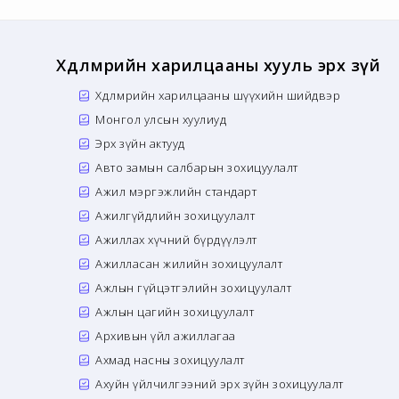
Хөдөлмөрийн харилцааны хууль эрх зүй
Хөдөлмөрийн харилцааны шүүхийн шийдвэр
Монгол улсын хуулиуд
Эрх зүйн актууд
Авто замын салбарын зохицуулалт
Ажил мэргэжлийн стандарт
Ажилгүйдлийн зохицуулалт
Ажиллах хүчний бүрдүүлэлт
Ажилласан жилийн зохицуулалт
Ажлын гүйцэтгэлийн зохицуулалт
Ажлын цагийн зохицуулалт
Архивын үйл ажиллагаа
Ахмад насны зохицуулалт
Ахуйн үйлчилгээний эрх зүйн зохицуулалт