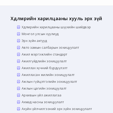
Хөдөлмөрийн харилцааны хууль эрх зүй
Хөдөлмөрийн харилцааны шүүхийн шийдвэр
Монгол улсын хуулиуд
Эрх зүйн актууд
Авто замын салбарын зохицуулалт
Ажил мэргэжлийн стандарт
Ажилгүйдлийн зохицуулалт
Ажиллах хүчний бүрдүүлэлт
Ажилласан жилийн зохицуулалт
Ажлын гүйцэтгэлийн зохицуулалт
Ажлын цагийн зохицуулалт
Архивын үйл ажиллагаа
Ахмад насны зохицуулалт
Ахуйн үйлчилгээний эрх зүйн зохицуулалт