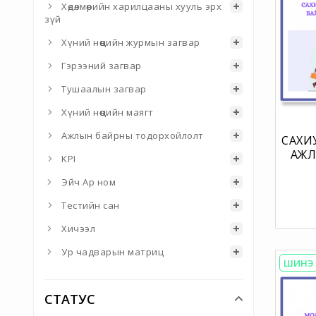
Хөдөлмөрийн харилцааны хууль эрх
зүй
Хүний нөөцийн журмын загвар
Гэрээний загвар
Тушаалын загвар
Хүний нөөцийн маягт
Ажлын байрны тодорхойлолт
САХИ
АЖЛ
KPI
ТОД
Эйч Ар ном
Тестийн сан
Хичээл
Ур чадварын матриц
ШИНЭ
СТАТУС