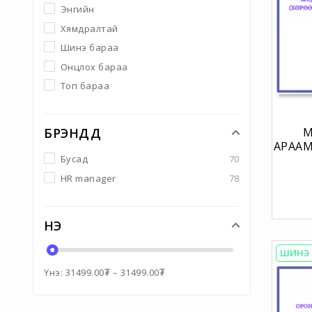
Энгийн
Хямдралтай
Шинэ бараа
Онцлох бараа
Топ бараа
М
БРЭНДҮҮД
АРААМЧ
НЫ А
Бусад
70
ТОД
HR manager
78
ҮНЭ
ШИНЭ
Үнэ:
31499.00
₮
–
31499.00
₮