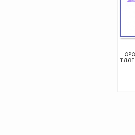
ОРО
ТӨЛӨӨ
ТОД