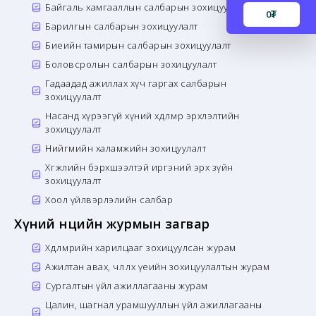
Байгаль хамгааллын салбарын зохицуулалт
0
₮
Барилгын салбарын зохицуулалт
Биеийн тамирын салбарын зохицуулалт
Боловсролын салбарын зохицуулалт
Гадаадад ажиллах хүч гаргах салбарын
зохицуулалт
Насанд хүрээгүй хүний хөдөлмөр эрхлэлтийн
зохицуулалт
Нийгмийн халамжийн зохицуулалт
Хөгжлийн бэрхшээлтэй иргэний эрх зүйн
зохицуулалт
Хоол үйлвэрлэлийн салбар
Хүний нөөцийн журмын загвар
Хөдөлмөрийн харилцааг зохицуулсан журам
Ажилтан авах, чөлөөлөх үеийн зохицуулалтын журам
Сургалтын үйл ажиллагааны журам
Цалин, шагнал урамшууллын үйл ажиллагааны