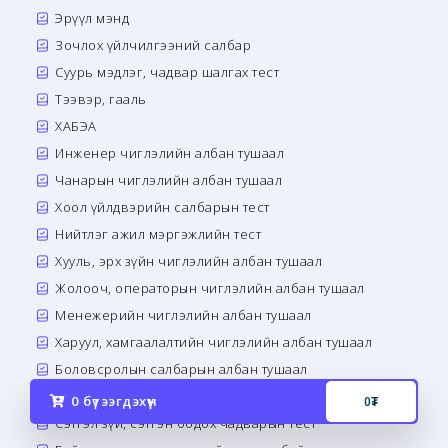
Эрүүл мэнд
Зочлох үйлчилгээний салбар
Суурь мэдлэг, чадвар шалгах тест
Тээвэр, гааль
ХАБЭА
Инженер чиглэлийн албан тушаал
Чанарын чиглэлийн албан тушаал
Хоол үйлдвэрийн салбарын тест
Нийтлэг ажил мэргэжлийн тест
Хууль, эрх зүйн чиглэлийн албан тушаал
Жолооч, операторын чиглэлийн албан тушаал
Менежерийн чиглэлийн албан тушаал
Харуул, хамгаалалтийн чиглэлийн албан тушаал
Боловсролын салбарын албан тушаал
Банк санхүүгийн салбарын албан тушаал
0
бүтээгдэхүүн
0
₮
Сэтгэл зүй, сэтгэн бодох чадварын тест