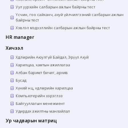
Уул уурхайн салбарын ажлын байрны тест
Үсчин, гоо сайханч, ахуй үйлчилгээний салбарын ажлын
байрны тест
Хэвлэл мэдээллийн салбарын ажлын байрны тест
HR manager
Хичээл
Хөдөлмөрийн Аюулгүй Байдал, Эрүүл Ахуй
Харилцаа, хамтын ажиллагаа
Албан баримт бичиг, архив
Бусад
Хүний нөөц, хөдөлмөрийн харилцаа
Компьютерийн хэрэглээ
Байгууллагын менежмент
Удирдах ажилтны манлайлал
Ур чадварын матриц