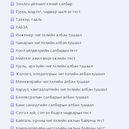
Зочлох үйлчилгээний салбар
Суурь мэдлэг, чадвар шалгах тест
Тээвэр, гааль
ХАБЭА
Инженер чиглэлийн албан тушаал
Чанарын чиглэлийн албан тушаал
Хоол үйлдвэрийн салбарын тест
Нийтлэг ажил мэргэжлийн тест
Хууль, эрх зүйн чиглэлийн албан тушаал
Жолооч, операторын чиглэлийн албан тушаал
Менежерийн чиглэлийн албан тушаал
Харуул, хамгаалалтийн чиглэлийн албан тушаал
Боловсролын салбарын албан тушаал
Банк санхүүгийн салбарын албан тушаал
Сэтгэл зүй, сэтгэн бодох чадварын тест
Байгаль орчны чиглэлийн ажлын байрны тест
Компьютерийн чиглэлийн ажлын байрны тест