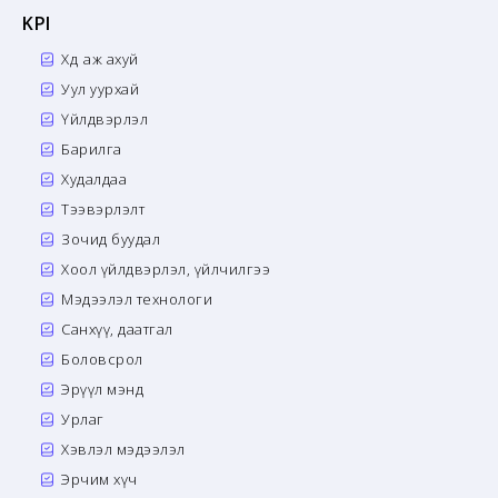
KPI
Хөдөө аж ахуй
Уул уурхай
Үйлдвэрлэл
Барилга
Худалдаа
Тээвэрлэлт
Зочид буудал
Хоол үйлдвэрлэл, үйлчилгээ
Мэдээлэл технологи
Санхүү, даатгал
Боловсрол
Эрүүл мэнд
Урлаг
Хэвлэл мэдээлэл
Эрчим хүч