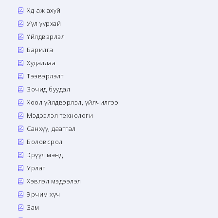
Хөдөө аж ахуй
Уул уурхай
Үйлдвэрлэл
Барилга
Худалдаа
Тээвэрлэлт
Зочид буудал
Хоол үйлдвэрлэл, үйлчилгээ
Мэдээлэл технологи
Санхүү, даатгал
Боловсрол
Эрүүл мэнд
Урлаг
Хэвлэл мэдээлэл
Эрчим хүч
Зам