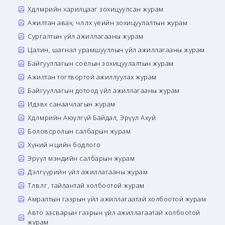
Хөдөлмөрийн харилцааг зохицуулсан журам
Ажилтан авах, чөлөөлөх үеийн зохицуулалтын журам
Сургалтын үйл ажиллагааны журам
Цалин, шагнал урамшууллын үйл ажиллагааны журам
Байгууллагын соёлын зохицуулалтын журам
Ажилтан тогтвортой ажиллуулах журам
Байгууллагын дотоод үйл ажиллагааны журам
Идэвх санаачлагын журам
Хөдөлмөрийн Аюулгүй Байдал, Эрүүл Ахуй
Боловсролын салбарын журам
Хүний нөөцийн бодлого
Эрүүл мэндийн салбарын журам
Дэлгүүрийн үйл ажиллагааны журам
Төлөвлөгөө, тайлантай холбоотой журам
Амралтын газрын үйл ажиллагаатай холбоотой журам
Авто засварын газрын үйл ажиллагаатай холбоотой
журам