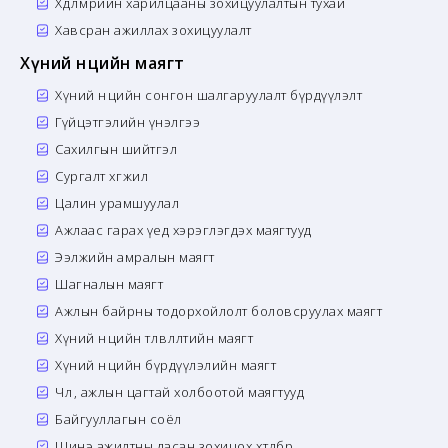
Хөдөлмөрийн харилцааны зохицуулалтын тухай
Хавсран ажиллах зохицуулалт
Хүний нөөцийн маягт
Хүний нөөцийн сонгон шалгаруулалт бүрдүүлэлт
Гүйцэтгэлийн үнэлгээ
Сахилгын шийтгэл
Сургалт хөгжил
Цалин урамшуулал
Ажлаас гарах үед хэрэглэгдэх маягтууд
Ээлжийн амралын маягт
Шагналын маягт
Ажлын байрны тодорхойлолт боловсруулах маягт
Хүний нөөцийн төлөвлөлтийн маягт
Хүний нөөцийн бүрдүүлэлийн маягт
Чөлөө, ажлын цагтай холбоотой маягтууд
Байгууллагын соёл
Шинэ ажилтны дасан зохицох хөтөлбөр