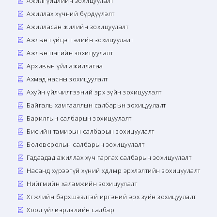
Ажилгүйдлийн зохицуулалт
Ажиллах хүчний бүрдүүлэлт
Ажилласан жилийн зохицуулалт
Ажлын гүйцэтгэлийн зохицуулалт
Ажлын цагийн зохицуулалт
Архивын үйл ажиллагаа
Ахмад насны зохицуулалт
Ахуйн үйлчилгээний эрх зүйн зохицуулалт
Байгаль хамгааллын салбарын зохицуулалт
Барилгын салбарын зохицуулалт
Биеийн тамирын салбарын зохицуулалт
Боловсролын салбарын зохицуулалт
Гадаадад ажиллах хүч гаргах салбарын зохицуулалт
Насанд хүрээгүй хүний хөдөлмөр эрхлэлтийн зохицуулалт
Нийгмийн халамжийн зохицуулалт
Хөгжлийн бэрхшээлтэй иргэний эрх зүйн зохицуулалт
Хоол үйлвэрлэлийн салбар