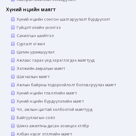
Хүний нөөцийн маягт
Хүний нөөцийн сонгон шалгаруулалт бүрдүүлэлт
Гүйцэтгэлийн үнэлгээ
Сахилгын шийтгэл
Сургалт хөгжил
Цалин урамшуулал
Ажлаас гарах үед хэрэглэгдэх маягтууд
Ээлжийн амралын маягт
Шагналын маягт
Ажлын байрны тодорхойлолт боловсруулах маягт
Хүний нөөцийн төлөвлөлтийн маягт
Хүний нөөцийн бүрдүүлэлийн маягт
Чөлөө, ажлын цагтай холбоотой маягтууд
Байгууллагын соёл
Шинэ ажилтны дасан зохицох хөтөлбөр
Албан хэрэг хөтлөлтийн маягт