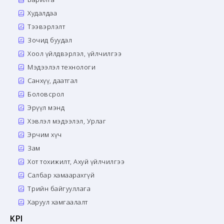
Худалдаа
Тээвэрлэлт
Зочид буудал
Хоол үйлдвэрлэл, үйлчилгээ
Мэдээлэл технологи
Санхүү, даатгал
Боловсрол
Эрүүл мэнд
Хэвлэл мэдээлэл, Урлаг
Эрчим хүч
Зам
Хот тохижилт, Ахуй үйлчилгээ
Салбар хамаарахгүй
Төрийн байгууллага
Харуул хамгаалалт
KPI