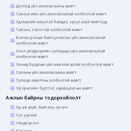
Дотоод үйл ажиллагааны маягт
Санхүүгийн үйл ажиллагаатай холбоотой маягт
Хөдөлмөрийн аюулгүй байдал, эрүүл ахуй маягтууд
Тайлан, төлөвлөгөөтэй холбоотой маягт
Боловсролын байгууллагын үйл ажиллагаатай
холбоотой маягт
Хоол үйлдвэрийн салбарын үйл ажиллагаатай
холбоотой маягт
Зочид буудлын үйл ажиллагаатай холбоотой маягт
Салоны үйл ажиллагааны маягт
Түлхүүр ажилтны холбоотой маягт
Эд хөрөнгийн бүртгэл, хариуцлагын маягт
Ажлын байрны тодорхойлолт
Хөдөө аж ахуй, байгаль орчин
Уул уурхай
Үйлдвэрлэл
Барилга