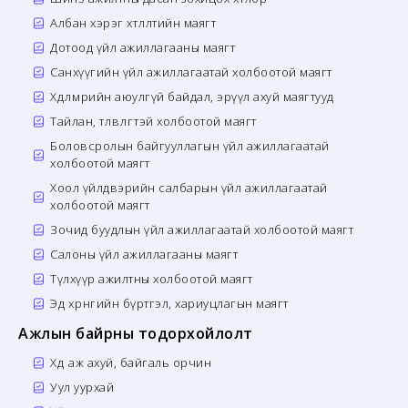
Албан хэрэг хөтлөлтийн маягт
Дотоод үйл ажиллагааны маягт
Санхүүгийн үйл ажиллагаатай холбоотой маягт
Хөдөлмөрийн аюулгүй байдал, эрүүл ахуй маягтууд
Тайлан, төлөвлөгөөтэй холбоотой маягт
Боловсролын байгууллагын үйл ажиллагаатай
холбоотой маягт
Хоол үйлдвэрийн салбарын үйл ажиллагаатай
холбоотой маягт
Зочид буудлын үйл ажиллагаатай холбоотой маягт
Салоны үйл ажиллагааны маягт
Түлхүүр ажилтны холбоотой маягт
Эд хөрөнгийн бүртгэл, хариуцлагын маягт
Ажлын байрны тодорхойлолт
Хөдөө аж ахуй, байгаль орчин
Уул уурхай