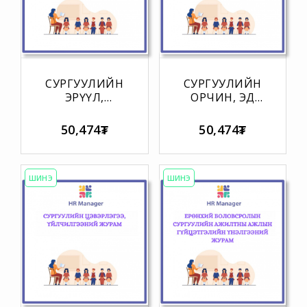
СУРГУУЛИЙН
СУРГУУЛИЙН
ЭРҮҮЛ,
ОРЧИН, ЭД
АЮУЛГҮЙ
ХӨРӨНГИЙГ
БАЙДЛЫН
АШИГЛАХ
50,474₮
50,474₮
ЖУРАМ
ЖУРАМ
ШИНЭ
ШИНЭ