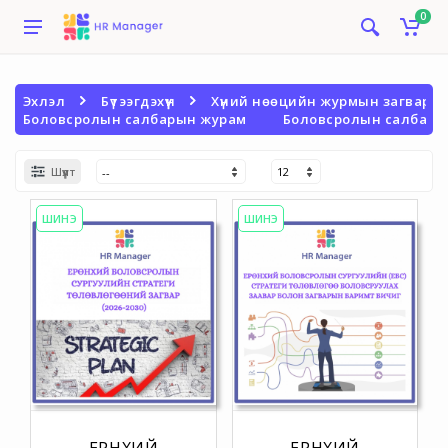
0
Эхлэл
Бүтээгдэхүүн
Хүний нөөцийн журмын загвар
Боловсролын салбарын журам
Боловсролын салбары
Шүүлт
ШИНЭ
ШИНЭ