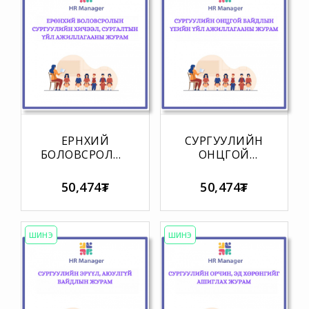
ЕРӨНХИЙ
СУРГУУЛИЙН
БОЛОВСРОЛЫН
ОНЦГОЙ
СУРГУУЛИЙН
БАЙДЛЫН
ХИЧЭЭЛ,
ҮЕИЙН ҮЙЛ
50,474₮
50,474₮
СУРГАЛТЫН
АЖИЛЛАГААНЫ
ҮЙЛ
ЖУРАМ
АЖИЛЛАГААНЫ
ЖУРАМ
ШИНЭ
ШИНЭ