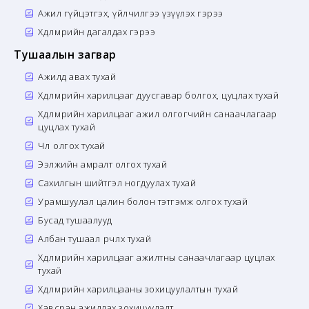
Ажил гүйцэтгэх, үйлчилгээ үзүүлэх гэрээ
Хөдөлмөрийн дагалдах гэрээ
Тушаалын загвар
Ажилд авах тухай
Хөдөлмөрийн харилцааг дуусгавар болгох, цуцлах тухай
Хөдөлмөрийн харилцааг ажил олгогчийн санаачлагаар
цуцлах тухай
Чөлөө олгох тухай
Ээлжийн амралт олгох тухай
Сахилгын шийтгэл ногдуулах тухай
Урамшуулал цалин болон тэтгэмж олгох тухай
Бусад тушаалууд
Албан тушаал өөрчлөх тухай
Хөдөлмөрийн харилцааг ажилтны санаачлагаар цуцлах
тухай
Хөдөлмөрийн харилцааны зохицуулалтын тухай
Хавсран ажиллах зохицуулалт