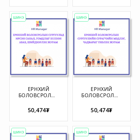
ШИНЭ
ШИНЭ
ЕРӨНХИЙ
ЕРӨНХИЙ
БОЛОВСРОЛЫН
БОЛОВСРОЛЫН
СУРГУУЛЬД
СУРГУУЛИЙН
ИРСЭН САНАЛ,
СУРАГЧИЙН
50,474₮
50,474₮
ГОМДЛЫГ
МЭДЛЭГ,
ХҮЛЭЭН АВАХ,
ЧАДВАРЫГ
ШИЙДВЭРЛЭХ
ҮНЭЛЭХ
ЖУРАМ
ЖУРАМ
ШИНЭ
ШИНЭ