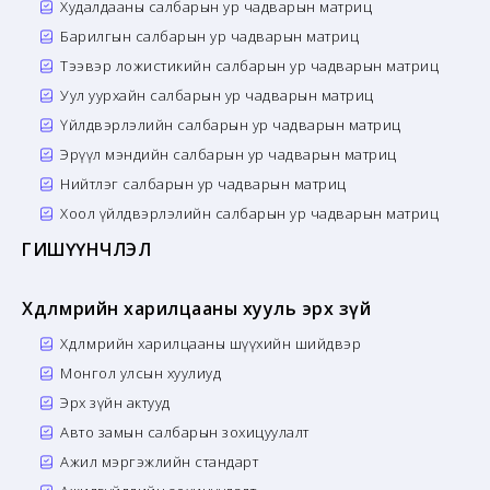
Худалдааны салбарын ур чадварын матриц
Барилгын салбарын ур чадварын матриц
Тээвэр ложистикийн салбарын ур чадварын матриц
Уул уурхайн салбарын ур чадварын матриц
Үйлдвэрлэлийн салбарын ур чадварын матриц
Эрүүл мэндийн салбарын ур чадварын матриц
Нийтлэг салбарын ур чадварын матриц
Хоол үйлдвэрлэлийн салбарын ур чадварын матриц
ГИШҮҮНЧЛЭЛ
Хөдөлмөрийн харилцааны хууль эрх зүй
Хөдөлмөрийн харилцааны шүүхийн шийдвэр
Монгол улсын хуулиуд
Эрх зүйн актууд
Авто замын салбарын зохицуулалт
Ажил мэргэжлийн стандарт