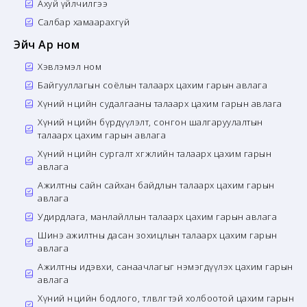
Ахуй үйлчилгээ
Салбар хамаарахгүй
Эйч Ар ном
Хэвлэмэл ном
Байгууллагын соёлын талаарх цахим гарын авлага
Хүний нөөцийн судалгааны талаарх цахим гарын авлага
Хүний нөөцийн бүрдүүлэлт, сонгон шалгаруулалтын
талаарх цахим гарын авлага
Хүний нөөцийн сургалт хөгжлийн талаарх цахим гарын
авлага
Ажилтны сайн сайхан байдлын талаарх цахим гарын
авлага
Удирдлага, манлайллын талаарх цахим гарын авлага
Шинэ ажилтны дасан зохицлын талаарх цахим гарын
авлага
Ажилтны идэвхи, санаачлагыг нэмэгдүүлэх цахим гарын
авлага
Хүний нөөцийн бодлого, төлөвлөгөөтэй холбоотой цахим гарын