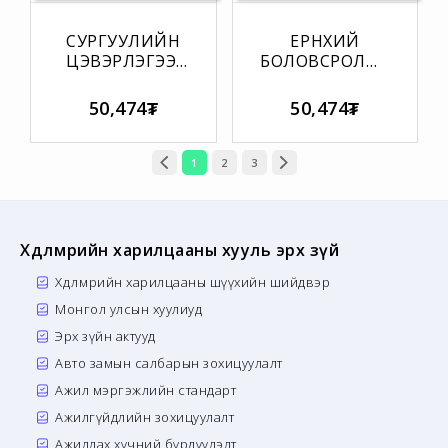
СУРГУУЛИЙН
ЕРӨНХИЙ
ЦЭВЭРЛЭГЭЭ,
БОЛОВСРОЛЫН
ҮЙЛЧИЛГЭЭНИЙ
СУРГУУЛИЙН
ЖУРАМ
АЖИЛТНЫ
50,474₮
50,474₮
АЖЛЫН
ГҮЙЦЭТГЭЛИЙН
ҮНЭЛГЭЭНИЙ
1
2
3
ЖУРАМ
Хөдөлмөрийн харилцааны хууль эрх зүй
Хөдөлмөрийн харилцааны шүүхийн шийдвэр
Монгол улсын хуулиуд
Эрх зүйн актууд
Авто замын салбарын зохицуулалт
Ажил мэргэжлийн стандарт
Ажилгүйдлийн зохицуулалт
Ажиллах хүчний бүрдүүлэлт