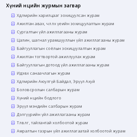
Хүний нөөцийн журмын загвар
Хөдөлмөрийн харилцааг зохицуулсан журам
Ажилтан авах, чөлөөлөх үеийн зохицуулалтын журам
Сургалтын үйл ажиллагааны журам
Цалин, шагнал урамшууллын үйл ажиллагааны журам
Байгууллагын соёлын зохицуулалтын журам
Ажилтан тогтвортой ажиллуулах журам
Байгууллагын дотоод үйл ажиллагааны журам
Идэвх санаачлагын журам
Хөдөлмөрийн Аюулгүй Байдал, Эрүүл Ахуй
Боловсролын салбарын журам
Хүний нөөцийн бодлого
Эрүүл мэндийн салбарын журам
Дэлгүүрийн үйл ажиллагааны журам
Төлөвлөгөө, тайлантай холбоотой журам
Амралтын газрын үйл ажиллагаатай холбоотой журам