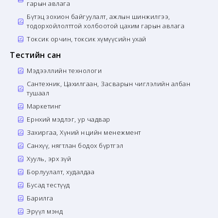
гарын авлага
Бүтэц зохион байгуулалт, ажлын шинжилгээ,
тодорхойлолттой холбоотой цахим гарын авлага
Токсик орчин, токсик хүмүүсийн ухай
Тестийн сан
Мэдээллийн технологи
Сантехник, Цахилгаан, Засварын чиглэлийн албан
тушаал
Маркетинг
Ерөнхий мэдлэг, ур чадвар
Захиргаа, Хүний нөөцийн менежмент
Санхүү, нягтлан бодох бүртгэл
Хууль, эрх зүй
Борлуулалт, худалдаа
Бусад тестүүд
Барилга
Эрүүл мэнд