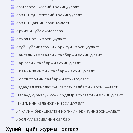
Ажилласан жилийн зохицуулалт
Ажлын гүйцэтгэлийн зохицуулалт
Ажлын цагийн зохицуулалт
Архивын үйл ажиллагаа
Ахмад насны зохицуулалт
Ахуйн үйлчилгээний эрх зүйн зохицуулалт
Байгаль хамгааллын салбарын зохицуулалт
Барилгын салбарын зохицуулалт
Биеийн тамирын салбарын зохицуулалт
Боловсролын салбарын зохицуулалт
Гадаадад ажиллах хүч гаргах салбарын зохицуулалт
Насанд хүрээгүй хүний хөдөлмөр эрхлэлтийн зохицуулалт
Нийгмийн халамжийн зохицуулалт
Хөгжлийн бэрхшээлтэй иргэний эрх зүйн зохицуулалт
Хоол үйлвэрлэлийн салбар
Хүний нөөцийн журмын загвар