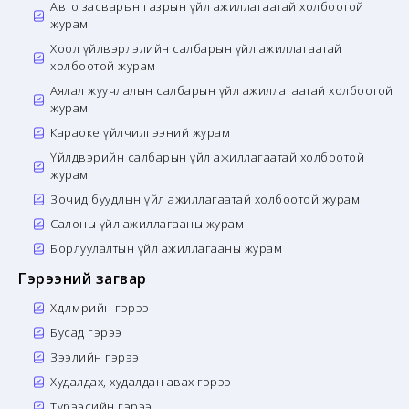
Авто засварын газрын үйл ажиллагаатай холбоотой
журам
Хоол үйлвэрлэлийн салбарын үйл ажиллагаатай
холбоотой журам
Аялал жуучлалын салбарын үйл ажиллагаатай холбоотой
журам
Караоке үйлчилгээний журам
Үйлдвэрийн салбарын үйл ажиллагаатай холбоотой
журам
Зочид буудлын үйл ажиллагаатай холбоотой журам
Салоны үйл ажиллагааны журам
Борлуулалтын үйл ажиллагааны журам
Гэрээний загвар
Хөдөлмөрийн гэрээ
Бусад гэрээ
Зээлийн гэрээ
Худалдах, худалдан авах гэрээ
Түрээсийн гэрээ