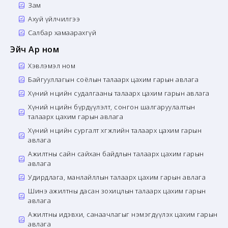
Зам
Ахуй үйлчилгээ
Салбар хамаарахгүй
Эйч Ар ном
Хэвлэмэл ном
Байгууллагын соёлын талаарх цахим гарын авлага
Хүний нөөцийн судалгааны талаарх цахим гарын авлага
Хүний нөөцийн бүрдүүлэлт, сонгон шалгаруулалтын
талаарх цахим гарын авлага
Хүний нөөцийн сургалт хөгжлийн талаарх цахим гарын
авлага
Ажилтны сайн сайхан байдлын талаарх цахим гарын
авлага
Удирдлага, манлайллын талаарх цахим гарын авлага
Шинэ ажилтны дасан зохицлын талаарх цахим гарын
авлага
Ажилтны идэвхи, санаачлагыг нэмэгдүүлэх цахим гарын
авлага