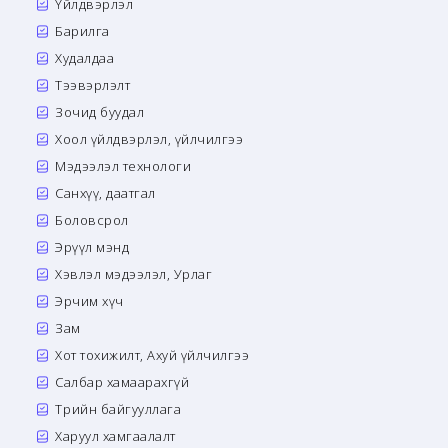
Үйлдвэрлэл
Барилга
Худалдаа
Тээвэрлэлт
Зочид буудал
Хоол үйлдвэрлэл, үйлчилгээ
Мэдээлэл технологи
Санхүү, даатгал
Боловсрол
Эрүүл мэнд
Хэвлэл мэдээлэл, Урлаг
Эрчим хүч
Зам
Хот тохижилт, Ахуй үйлчилгээ
Салбар хамаарахгүй
Төрийн байгууллага
Харуул хамгаалалт