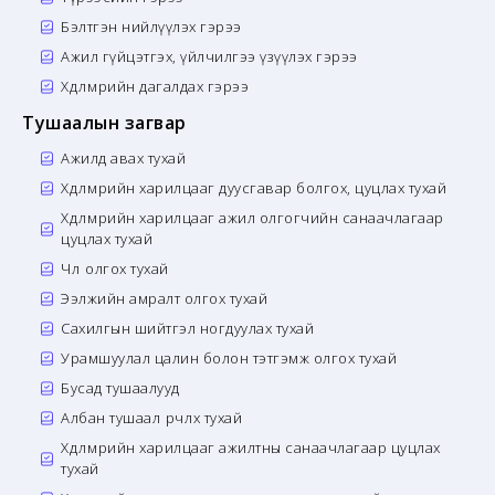
Бэлтгэн нийлүүлэх гэрээ
Ажил гүйцэтгэх, үйлчилгээ үзүүлэх гэрээ
Хөдөлмөрийн дагалдах гэрээ
Тушаалын загвар
Ажилд авах тухай
Хөдөлмөрийн харилцааг дуусгавар болгох, цуцлах тухай
Хөдөлмөрийн харилцааг ажил олгогчийн санаачлагаар
цуцлах тухай
Чөлөө олгох тухай
Ээлжийн амралт олгох тухай
Сахилгын шийтгэл ногдуулах тухай
Урамшуулал цалин болон тэтгэмж олгох тухай
Бусад тушаалууд
Албан тушаал өөрчлөх тухай
Хөдөлмөрийн харилцааг ажилтны санаачлагаар цуцлах
тухай