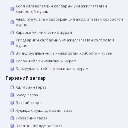
Хоол үйлвэрлэлийн салбарын үйл ажиллагаатай
холбоотой журам
Аялал жуучлалын салбарын үйл ажиллагаатай холбоотой
журам
Караоке үйлчилгээний журам
Үйлдвэрийн салбарын үйл ажиллагаатай холбоотой
журам
Зочид буудлын үйл ажиллагаатай холбоотой журам
Салоны үйл ажиллагааны журам
Борлуулалтын үйл ажиллагааны журам
Гэрээний загвар
Хөдөлмөрийн гэрээ
Бусад гэрээ
Зээлийн гэрээ
Худалдах, худалдан авах гэрээ
Түрээсийн гэрээ
Бэлтгэн нийлүүлэх гэрээ