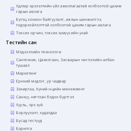
Хөдөлмөр эрхлэлтийн үйл ажиллагаатай холбоотой цахим
гарын авлага
Бүтэц зохион байгуулалт, ажлын шинжилгээ,
тодорхойлолттой холбоотой цахим гарын авлага
Токсик орчин, токсик хүмүүсийн ухай
Тестийн сан
Мэдээллийн технологи
Сантехник, Цахилгаан, Засварын чиглэлийн албан
тушаал
Маркетинг
Ерөнхий мэдлэг, ур чадвар
Захиргаа, Хүний нөөцийн менежмент
Санхүү, нягтлан бодох бүртгэл
Хууль, эрх зүй
Борлуулалт, худалдаа
Бусад тестүүд
Барилга