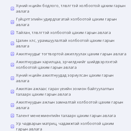
Хүний нөөцийн бодлого, төлөвлөгөөтэй холбоотой цахим гарын
авлага
Гүйцэтгэлийн удирдлагатай холбоотой цахим гарын
авлага
Тайлан, төлөвлөгөөтэй холбоотой цахим гарын авлага
Цалин хөлс, урамшуулалтай холбоотой цахим гарын
авлага
Ажилтнуудыг тогтвортой ажиллуулах цахим гарын авлага
Ажилтнуудын харилцаа, зөрчилдөөнийг шийдвэрлэхтэй
холбоотой цахим гарын авлага
Хүний нөөцийн ажилтнуудад зориулсан цахим гарын
авлага
Ажилтан ажлаас гарах үеийн зохион байгуулалтын
талаарх цахим гарын авлага
Ажилтнуудын ажлын замналтай холбоотой цахим гарын
авлага
Талент менежментийн талаарх цахим гарын авлага
Ур чадварын матриц, чадамжтай холбоотой цахим
гарын авлага