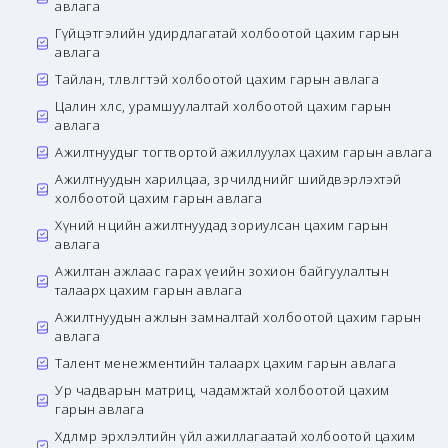
авлага
Гүйцэтгэлийн удирдлагатай холбоотой цахим гарын
авлага
Тайлан, төлөвлөгөөтэй холбоотой цахим гарын авлага
Цалин хөлс, урамшуулалтай холбоотой цахим гарын
авлага
Ажилтнуудыг тогтвортой ажиллуулах цахим гарын авлага
Ажилтнуудын харилцаа, зөрчилдөөнийг шийдвэрлэхтэй
холбоотой цахим гарын авлага
Хүний нөөцийн ажилтнуудад зориулсан цахим гарын
авлага
Ажилтан ажлаас гарах үеийн зохион байгуулалтын
талаарх цахим гарын авлага
Ажилтнуудын ажлын замналтай холбоотой цахим гарын
авлага
Талент менежментийн талаарх цахим гарын авлага
Ур чадварын матриц, чадамжтай холбоотой цахим
гарын авлага
Хөдөлмөр эрхлэлтийн үйл ажиллагаатай холбоотой цахим