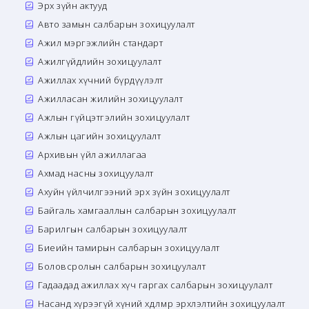
Эрх зүйн актууд
Авто замын салбарын зохицуулалт
Ажил мэргэжлийн стандарт
Ажилгүйдлийн зохицуулалт
Ажиллах хүчний бүрдүүлэлт
Ажилласан жилийн зохицуулалт
Ажлын гүйцэтгэлийн зохицуулалт
Ажлын цагийн зохицуулалт
Архивын үйл ажиллагаа
Ахмад насны зохицуулалт
Ахуйн үйлчилгээний эрх зүйн зохицуулалт
Байгаль хамгааллын салбарын зохицуулалт
Барилгын салбарын зохицуулалт
Биеийн тамирын салбарын зохицуулалт
Боловсролын салбарын зохицуулалт
Гадаадад ажиллах хүч гаргах салбарын зохицуулалт
Насанд хүрээгүй хүний хөдөлмөр эрхлэлтийн зохицуулалт