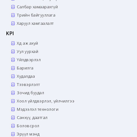
Салбар хамаарахгүй
Төрийн байгууллага
Харуул хамгаалалт
KPI
Хөдөө аж ахуй
Уул уурхай
Үйлдвэрлэл
Барилга
Худалдаа
Тээвэрлэлт
Зочид буудал
Хоол үйлдвэрлэл, үйлчилгээ
Мэдээлэл технологи
Санхүү, даатгал
Боловсрол
Эрүүл мэнд