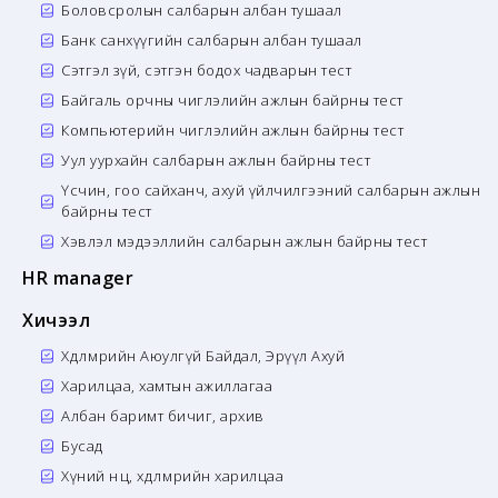
Боловсролын салбарын албан тушаал
Банк санхүүгийн салбарын албан тушаал
Сэтгэл зүй, сэтгэн бодох чадварын тест
Байгаль орчны чиглэлийн ажлын байрны тест
Компьютерийн чиглэлийн ажлын байрны тест
Уул уурхайн салбарын ажлын байрны тест
Үсчин, гоо сайханч, ахуй үйлчилгээний салбарын ажлын
байрны тест
Хэвлэл мэдээллийн салбарын ажлын байрны тест
HR manager
Хичээл
Хөдөлмөрийн Аюулгүй Байдал, Эрүүл Ахуй
Харилцаа, хамтын ажиллагаа
Албан баримт бичиг, архив
Бусад
Хүний нөөц, хөдөлмөрийн харилцаа