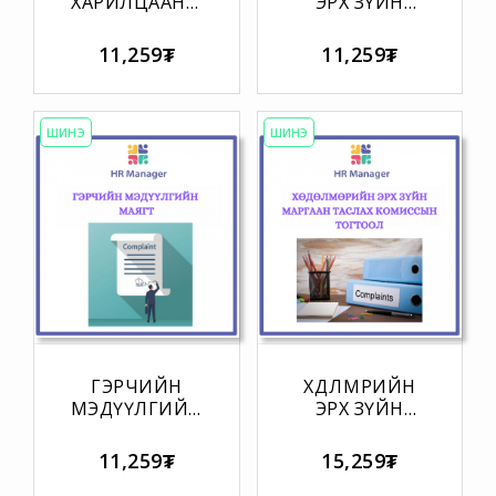
ХАРИЛЦААНЫ
ЭРХ ЗҮЙН
ГОМДЛЫН
МАРГААНЫ
ТАЛААРХ
ШИЙДВЭР
11,259₮
11,259₮
УУЛЗАЛТЫН
ТАНИЛЦУУЛСАН
ТЭМДЭГЛЭЛ
ХУУДАС
ШИНЭ
ШИНЭ
ГЭРЧИЙН
ХӨДӨЛМӨРИЙН
МЭДҮҮЛГИЙН
ЭРХ ЗҮЙН
МАЯГТ
МАРГААН
ТАСЛАХ
11,259₮
15,259₮
КОМИССЫН