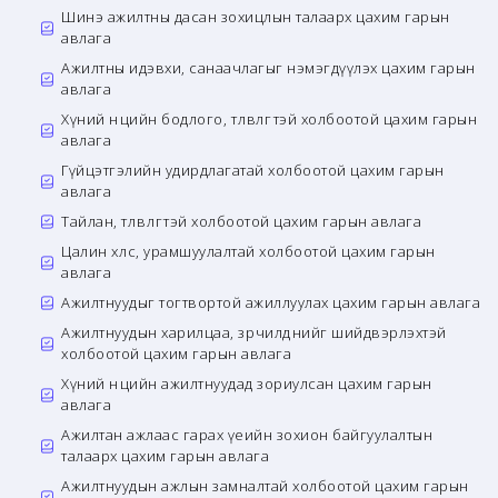
Шинэ ажилтны дасан зохицлын талаарх цахим гарын
авлага
Ажилтны идэвхи, санаачлагыг нэмэгдүүлэх цахим гарын
авлага
Хүний нөөцийн бодлого, төлөвлөгөөтэй холбоотой цахим гарын
авлага
Гүйцэтгэлийн удирдлагатай холбоотой цахим гарын
авлага
Тайлан, төлөвлөгөөтэй холбоотой цахим гарын авлага
Цалин хөлс, урамшуулалтай холбоотой цахим гарын
авлага
Ажилтнуудыг тогтвортой ажиллуулах цахим гарын авлага
Ажилтнуудын харилцаа, зөрчилдөөнийг шийдвэрлэхтэй
холбоотой цахим гарын авлага
Хүний нөөцийн ажилтнуудад зориулсан цахим гарын
авлага
Ажилтан ажлаас гарах үеийн зохион байгуулалтын
талаарх цахим гарын авлага
Ажилтнуудын ажлын замналтай холбоотой цахим гарын