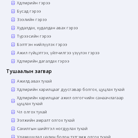
Хөдөлмөрийн гэрээ
Бусад гэрээ
Зээлийн гэрээ
Худалдах, худалдан авах гэрээ
Түрээсийн гэрээ
Бэлтгэн нийлүүлэх гэрээ
Ажил гүйцэтгэх, үйлчилгээ үзүүлэх гэрээ
Хөдөлмөрийн дагалдах гэрээ
Тушаалын загвар
Ажилд авах тухай
Хөдөлмөрийн харилцааг дуусгавар болгох, цуцлах тухай
Хөдөлмөрийн харилцааг ажил олгогчийн санаачлагаар
цуцлах тухай
Чөлөө олгох тухай
Ээлжийн амралт олгох тухай
Сахилгын шийтгэл ногдуулах тухай
Урамшуулал цалин болон тэтгэмж олгох тухай