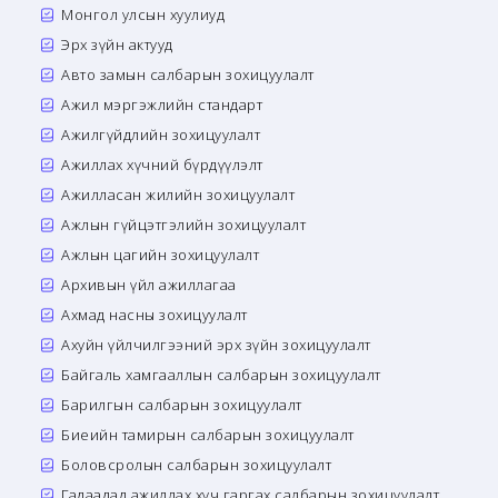
Монгол улсын хуулиуд
Эрх зүйн актууд
Авто замын салбарын зохицуулалт
Ажил мэргэжлийн стандарт
Ажилгүйдлийн зохицуулалт
Ажиллах хүчний бүрдүүлэлт
Ажилласан жилийн зохицуулалт
Ажлын гүйцэтгэлийн зохицуулалт
Ажлын цагийн зохицуулалт
Архивын үйл ажиллагаа
Ахмад насны зохицуулалт
Ахуйн үйлчилгээний эрх зүйн зохицуулалт
Байгаль хамгааллын салбарын зохицуулалт
Барилгын салбарын зохицуулалт
Биеийн тамирын салбарын зохицуулалт
Боловсролын салбарын зохицуулалт
Гадаадад ажиллах хүч гаргах салбарын зохицуулалт