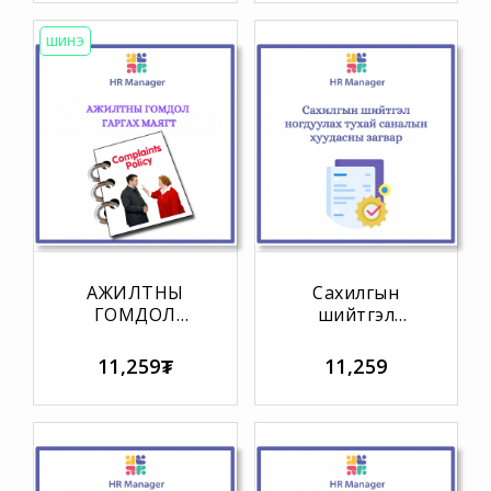
ТОГТООЛ
ШИНЭ
АЖИЛТНЫ
Сахилгын
ГОМДОЛ
шийтгэл
ГАРГАХ МАЯГТ
ногдуулах
тухай саналын
11,259₮
11,259
хуудасны
загвар