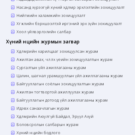
Насанд хүрээгүй хүний хөдөлмөр эрхлэлтийн зохицуулалт
Нийгмийн халамжийн зохицуулалт
Хөгжлийн бэрхшээлтэй иргэний эрх зүйн зохицуулалт
Хоол үйлвэрлэлийн салбар
Хүний нөөцийн журмын загвар
Хөдөлмөрийн харилцааг зохицуулсан журам
Ажилтан авах, чөлөөлөх үеийн зохицуулалтын журам
Сургалтын үйл ажиллагааны журам
Цалин, шагнал урамшууллын үйл ажиллагааны журам
Байгууллагын соёлын зохицуулалтын журам
Ажилтан тогтвортой ажиллуулах журам
Байгууллагын дотоод үйл ажиллагааны журам
Идэвх санаачлагын журам
Хөдөлмөрийн Аюулгүй Байдал, Эрүүл Ахуй
Боловсролын салбарын журам
Хүний нөөцийн бодлого