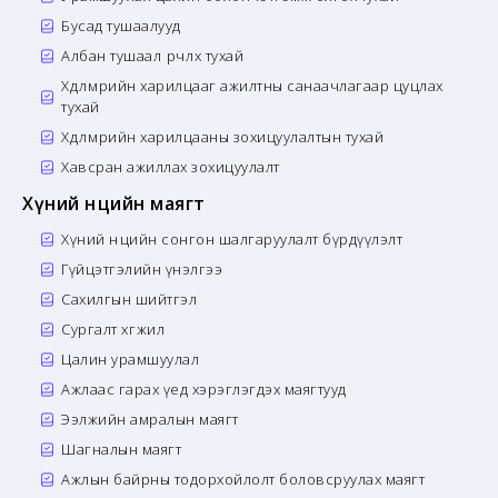
Бусад тушаалууд
Албан тушаал өөрчлөх тухай
Хөдөлмөрийн харилцааг ажилтны санаачлагаар цуцлах
тухай
Хөдөлмөрийн харилцааны зохицуулалтын тухай
Хавсран ажиллах зохицуулалт
Хүний нөөцийн маягт
Хүний нөөцийн сонгон шалгаруулалт бүрдүүлэлт
Гүйцэтгэлийн үнэлгээ
Сахилгын шийтгэл
Сургалт хөгжил
Цалин урамшуулал
Ажлаас гарах үед хэрэглэгдэх маягтууд
Ээлжийн амралын маягт
Шагналын маягт
Ажлын байрны тодорхойлолт боловсруулах маягт