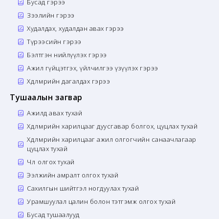
Бусад гэрээ
Зээлийн гэрээ
Худалдах, худалдан авах гэрээ
Түрээсийн гэрээ
Бэлтгэн нийлүүлэх гэрээ
Ажил гүйцэтгэх, үйлчилгээ үзүүлэх гэрээ
Хөдөлмөрийн дагалдах гэрээ
Тушаалын загвар
Ажилд авах тухай
Хөдөлмөрийн харилцааг дуусгавар болгох, цуцлах тухай
Хөдөлмөрийн харилцааг ажил олгогчийн санаачлагаар
цуцлах тухай
Чөлөө олгох тухай
Ээлжийн амралт олгох тухай
Сахилгын шийтгэл ногдуулах тухай
Урамшуулал цалин болон тэтгэмж олгох тухай
Бусад тушаалууд