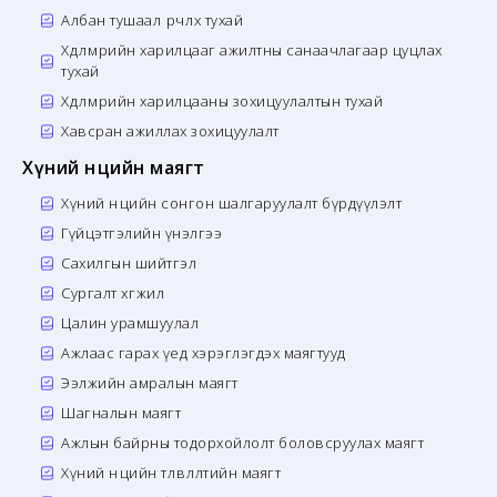
Албан тушаал өөрчлөх тухай
Хөдөлмөрийн харилцааг ажилтны санаачлагаар цуцлах
тухай
Хөдөлмөрийн харилцааны зохицуулалтын тухай
Хавсран ажиллах зохицуулалт
Хүний нөөцийн маягт
Хүний нөөцийн сонгон шалгаруулалт бүрдүүлэлт
Гүйцэтгэлийн үнэлгээ
Сахилгын шийтгэл
Сургалт хөгжил
Цалин урамшуулал
Ажлаас гарах үед хэрэглэгдэх маягтууд
Ээлжийн амралын маягт
Шагналын маягт
Ажлын байрны тодорхойлолт боловсруулах маягт
Хүний нөөцийн төлөвлөлтийн маягт