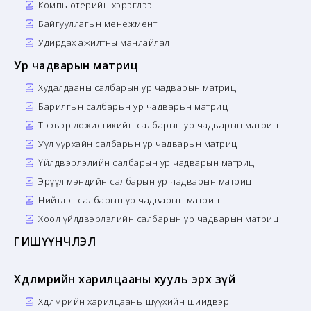
Компьютерийн хэрэглээ
Байгууллагын менежмент
Удирдах ажилтны манлайлал
Ур чадварын матриц
Худалдааны салбарын ур чадварын матриц
Барилгын салбарын ур чадварын матриц
Тээвэр ложистикийн салбарын ур чадварын матриц
Уул уурхайн салбарын ур чадварын матриц
Үйлдвэрлэлийн салбарын ур чадварын матриц
Эрүүл мэндийн салбарын ур чадварын матриц
Нийтлэг салбарын ур чадварын матриц
Хоол үйлдвэрлэлийн салбарын ур чадварын матриц
ГИШҮҮНЧЛЭЛ
Хөдөлмөрийн харилцааны хууль эрх зүй
Хөдөлмөрийн харилцааны шүүхийн шийдвэр