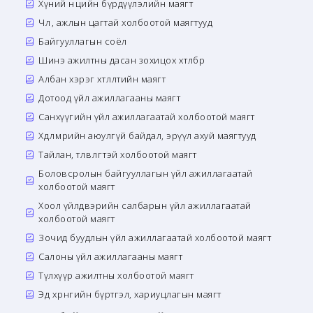
Хүний нөөцийн бүрдүүлэлийн маягт
Чөлөө, ажлын цагтай холбоотой маягтууд
Байгууллагын соёл
Шинэ ажилтны дасан зохицох хөтөлбөр
Албан хэрэг хөтлөлтийн маягт
Дотоод үйл ажиллагааны маягт
Санхүүгийн үйл ажиллагаатай холбоотой маягт
Хөдөлмөрийн аюулгүй байдал, эрүүл ахуй маягтууд
Тайлан, төлөвлөгөөтэй холбоотой маягт
Боловсролын байгууллагын үйл ажиллагаатай
холбоотой маягт
Хоол үйлдвэрийн салбарын үйл ажиллагаатай
холбоотой маягт
Зочид буудлын үйл ажиллагаатай холбоотой маягт
Салоны үйл ажиллагааны маягт
Түлхүүр ажилтны холбоотой маягт
Эд хөрөнгийн бүртгэл, хариуцлагын маягт