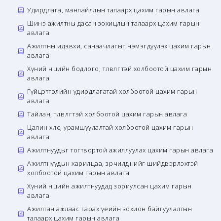
Удирдлага, манлайллын талаарх цахим гарын авлага
Шинэ ажилтны дасан зохицлын талаарх цахим гарын
авлага
Ажилтны идэвхи, санаачлагыг нэмэгдүүлэх цахим гарын
авлага
Хүний нөөцийн бодлого, төлөвлөгөөтэй холбоотой цахим гарын
авлага
Гүйцэтгэлийн удирдлагатай холбоотой цахим гарын
авлага
Тайлан, төлөвлөгөөтэй холбоотой цахим гарын авлага
Цалин хөлс, урамшуулалтай холбоотой цахим гарын
авлага
Ажилтнуудыг тогтвортой ажиллуулах цахим гарын авлага
Ажилтнуудын харилцаа, зөрчилдөөнийг шийдвэрлэхтэй
холбоотой цахим гарын авлага
Хүний нөөцийн ажилтнуудад зориулсан цахим гарын
авлага
Ажилтан ажлаас гарах үеийн зохион байгуулалтын
талаарх цахим гарын авлага