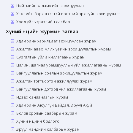
Нийгмийн халамжийн зохицуулалт
Хөгжлийн бэрхшээлтэй иргэний эрх зүйн зохицуулалт
Хоол үйлвэрлэлийн салбар
Хүний нөөцийн журмын загвар
Хөдөлмөрийн харилцааг зохицуулсан журам
Ажилтан авах, чөлөөлөх үеийн зохицуулалтын журам
Сургалтын үйл ажиллагааны журам
Цалин, шагнал урамшууллын үйл ажиллагааны журам
Байгууллагын соёлын зохицуулалтын журам
Ажилтан тогтвортой ажиллуулах журам
Байгууллагын дотоод үйл ажиллагааны журам
Идэвх санаачлагын журам
Хөдөлмөрийн Аюулгүй Байдал, Эрүүл Ахуй
Боловсролын салбарын журам
Хүний нөөцийн бодлого
Эрүүл мэндийн салбарын журам