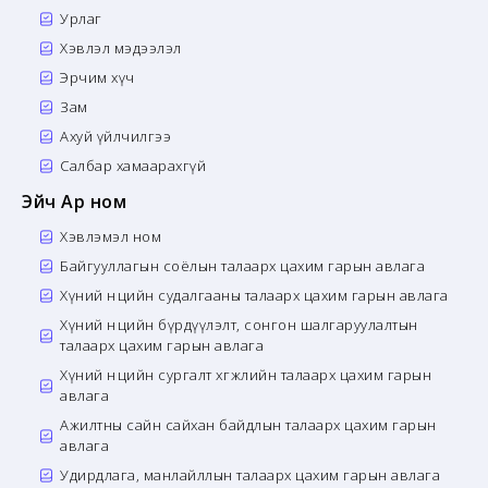
Урлаг
Хэвлэл мэдээлэл
Эрчим хүч
Зам
Ахуй үйлчилгээ
Салбар хамаарахгүй
Эйч Ар ном
Хэвлэмэл ном
Байгууллагын соёлын талаарх цахим гарын авлага
Хүний нөөцийн судалгааны талаарх цахим гарын авлага
Хүний нөөцийн бүрдүүлэлт, сонгон шалгаруулалтын
талаарх цахим гарын авлага
Хүний нөөцийн сургалт хөгжлийн талаарх цахим гарын
авлага
Ажилтны сайн сайхан байдлын талаарх цахим гарын
авлага
Удирдлага, манлайллын талаарх цахим гарын авлага