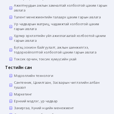
Ажилтнуудын ажлын замналтай холбоотой цахим гарын
авлага
Талент менежментийн талаарх цахим гарын авлага
Ур чадварын матриц, чадамжтай холбоотой цахим
гарын авлага
Хөдөлмөр эрхлэлтийн үйл ажиллагаатай холбоотой цахим
гарын авлага
Бүтэц зохион байгуулалт, ажлын шинжилгээ,
тодорхойлолттой холбоотой цахим гарын авлага
Токсик орчин, токсик хүмүүсийн ухай
Тестийн сан
Мэдээллийн технологи
Сантехник, Цахилгаан, Засварын чиглэлийн албан
тушаал
Маркетинг
Ерөнхий мэдлэг, ур чадвар
Захиргаа, Хүний нөөцийн менежмент