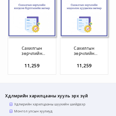
Сахилгын
Сахилгын
зөрчлийн
зөрчлийн
нэгдсэн
мэдээлэх
бүртгэлийн
хуудасны
11,259
11,259
загвар
загвар
Хөдөлмөрийн харилцааны хууль эрх зүй
Хөдөлмөрийн харилцааны шүүхийн шийдвэр
Монгол улсын хуулиуд