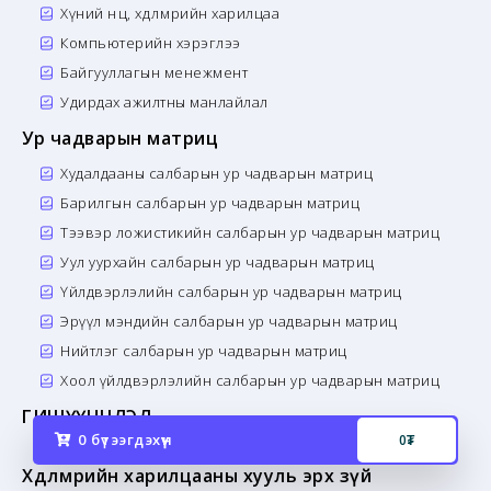
Хүний нөөц, хөдөлмөрийн харилцаа
Компьютерийн хэрэглээ
Байгууллагын менежмент
Удирдах ажилтны манлайлал
Ур чадварын матриц
Худалдааны салбарын ур чадварын матриц
Барилгын салбарын ур чадварын матриц
Тээвэр ложистикийн салбарын ур чадварын матриц
Уул уурхайн салбарын ур чадварын матриц
Үйлдвэрлэлийн салбарын ур чадварын матриц
Эрүүл мэндийн салбарын ур чадварын матриц
Нийтлэг салбарын ур чадварын матриц
Хоол үйлдвэрлэлийн салбарын ур чадварын матриц
ГИШҮҮНЧЛЭЛ
0
бүтээгдэхүүн
0
₮
Хөдөлмөрийн харилцааны хууль эрх зүй