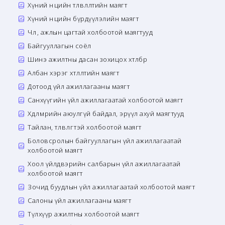
Хүний нөөцийн төлөвлөлтийн маягт
Хүний нөөцийн бүрдүүлэлийн маягт
Чөлөө, ажлын цагтай холбоотой маягтууд
Байгууллагын соёл
Шинэ ажилтны дасан зохицох хөтөлбөр
Албан хэрэг хөтлөлтийн маягт
Дотоод үйл ажиллагааны маягт
Санхүүгийн үйл ажиллагаатай холбоотой маягт
Хөдөлмөрийн аюулгүй байдал, эрүүл ахуй маягтууд
Тайлан, төлөвлөгөөтэй холбоотой маягт
Боловсролын байгууллагын үйл ажиллагаатай
холбоотой маягт
Хоол үйлдвэрийн салбарын үйл ажиллагаатай
холбоотой маягт
Зочид буудлын үйл ажиллагаатай холбоотой маягт
Салоны үйл ажиллагааны маягт
Түлхүүр ажилтны холбоотой маягт