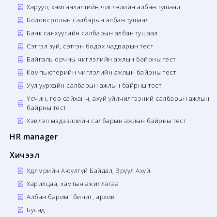
Харуул, хамгаалалтийн чиглэлийн албан тушаал
Боловсролын салбарын албан тушаал
Банк санхүүгийн салбарын албан тушаал
Сэтгэл зүй, сэтгэн бодох чадварын тест
Байгаль орчны чиглэлийн ажлын байрны тест
Компьютерийн чиглэлийн ажлын байрны тест
Уул уурхайн салбарын ажлын байрны тест
Үсчин, гоо сайханч, ахуй үйлчилгээний салбарын ажлын
байрны тест
Хэвлэл мэдээллийн салбарын ажлын байрны тест
HR manager
Хичээл
Хөдөлмөрийн Аюулгүй Байдал, Эрүүл Ахуй
Харилцаа, хамтын ажиллагаа
Албан баримт бичиг, архив
Бусад