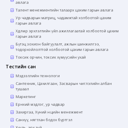
авлага
Талент менежментийн талаарх цахим гарын авлага
Ур чадварын матриц, чадамжтай холбоотой цахим
гарын авлага
Хөдөлмөр эрхлэлтийн үйл ажиллагаатай холбоотой цахим
гарын авлага
Бүтэц зохион байгуулалт, ажлын шинжилгээ,
тодорхойлолттой холбоотой цахим гарын авлага
Токсик орчин, токсик хүмүүсийн ухай
Тестийн сан
Мэдээллийн технологи
Сантехник, Цахилгаан, Засварын чиглэлийн албан
тушаал
Маркетинг
Ерөнхий мэдлэг, ур чадвар
Захиргаа, Хүний нөөцийн менежмент
Санхүү, нягтлан бодох бүртгэл
Хууль, эрх зүй