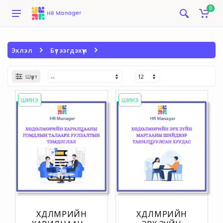
0
Эхлэл
Бүтээгдэхүүн
Шүүлт
ШИНЭ
ШИНЭ
ХӨДӨЛМӨРИЙН
ХӨДӨЛМӨРИЙН