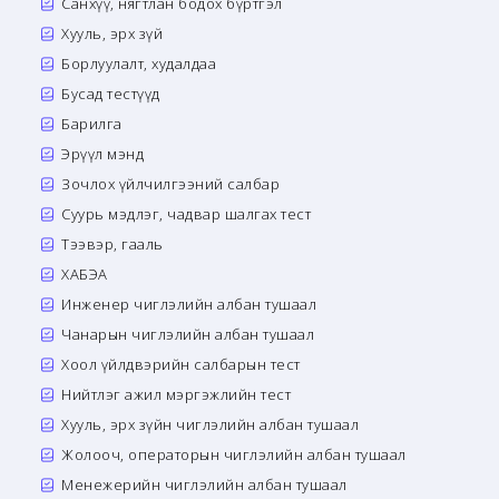
Санхүү, нягтлан бодох бүртгэл
Хууль, эрх зүй
Борлуулалт, худалдаа
Бусад тестүүд
Барилга
Эрүүл мэнд
Зочлох үйлчилгээний салбар
Суурь мэдлэг, чадвар шалгах тест
Тээвэр, гааль
ХАБЭА
Инженер чиглэлийн албан тушаал
Чанарын чиглэлийн албан тушаал
Хоол үйлдвэрийн салбарын тест
Нийтлэг ажил мэргэжлийн тест
Хууль, эрх зүйн чиглэлийн албан тушаал
Жолооч, операторын чиглэлийн албан тушаал
Менежерийн чиглэлийн албан тушаал