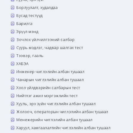
Борлуулалт, худалдаа
Бусад тестүүд
Барилга
Эрүүл мэнд
Зочлох үйлчилгээний салбар
Суурь мэдлэг, чадвар шалгах тест
Тээвэр, гааль
ХАБЭА
Инженер чиглэлийн албан тушаал
Чанарын чиглэлийн албан тушаал
Хоол үйлдвэрийн салбарын тест
Нийтлэг ажил мэргэжлийн тест
Хууль, эрх зүйн чиглэлийн албан тушаал
Жолооч, операторын чиглэлийн албан тушаал
Менежерийн чиглэлийн албан тушаал
Харуул, хамгаалалтийн чиглэлийн албан тушаал