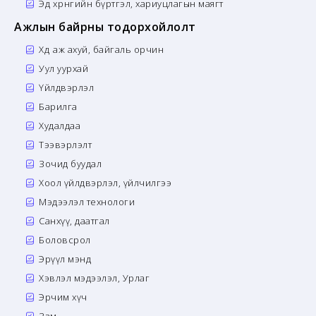
Эд хөрөнгийн бүртгэл, хариуцлагын маягт
Ажлын байрны тодорхойлолт
Хөдөө аж ахуй, байгаль орчин
Уул уурхай
Үйлдвэрлэл
Барилга
Худалдаа
Тээвэрлэлт
Зочид буудал
Хоол үйлдвэрлэл, үйлчилгээ
Мэдээлэл технологи
Санхүү, даатгал
Боловсрол
Эрүүл мэнд
Хэвлэл мэдээлэл, Урлаг
Эрчим хүч