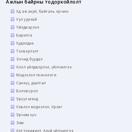
Ажлын байрны тодорхойлолт
Хөдөө аж ахуй, байгаль орчин
Уул уурхай
Үйлдвэрлэл
Барилга
Худалдаа
Тээвэрлэлт
Зочид буудал
Хоол үйлдвэрлэл, үйлчилгээ
Мэдээлэл технологи
Санхүү, даатгал
Боловсрол
Эрүүл мэнд
Хэвлэл мэдээлэл, Урлаг
Эрчим хүч
Зам
Хот тохижилт, Ахуй үйлчилгээ