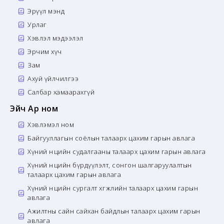
Эрүүл мэнд
Урлаг
Хэвлэл мэдээлэл
Эрчим хүч
Зам
Ахуй үйлчилгээ
Салбар хамаарахгүй
Эйч Ар ном
Хэвлэмэл ном
Байгууллагын соёлын талаарх цахим гарын авлага
Хүний нөөцийн судалгааны талаарх цахим гарын авлага
Хүний нөөцийн бүрдүүлэлт, сонгон шалгаруулалтын
талаарх цахим гарын авлага
Хүний нөөцийн сургалт хөгжлийн талаарх цахим гарын
авлага
Ажилтны сайн сайхан байдлын талаарх цахим гарын
авлага