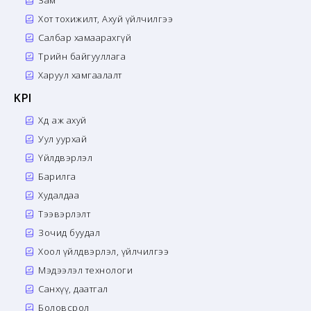
Зам
Хот тохижилт, Ахуй үйлчилгээ
Салбар хамаарахгүй
Төрийн байгууллага
Харуул хамгаалалт
KPI
Хөдөө аж ахуй
Уул уурхай
Үйлдвэрлэл
Барилга
Худалдаа
Тээвэрлэлт
Зочид буудал
Хоол үйлдвэрлэл, үйлчилгээ
Мэдээлэл технологи
Санхүү, даатгал
Боловсрол