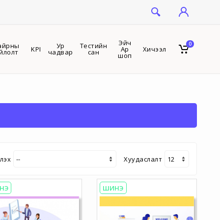
Эйч
0
айрны
Ур
Тестийн
KPI
Ар
Хичээл
йлолт
чадвар
сан
шоп
лэх
Хуудаслалт
НЭ
ШИНЭ