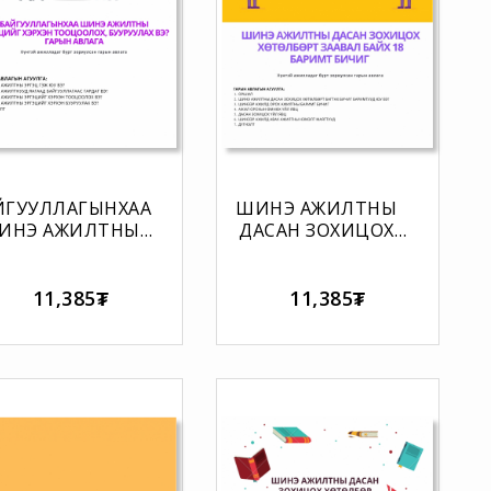
ЙГУУЛЛАГЫНХАА
ШИНЭ АЖИЛТНЫ
ИНЭ АЖИЛТНЫ
ДАСАН ЗОХИЦОХ
ГЭЦИЙГ ХЭРХЭН
ХӨТӨЛБӨРТ ЗААВАЛ
ТООЦООЛОХ,
БАЙХ 18 БАРИМТ
УУРУУЛАХ ВЭ?
БИЧИГ
11,385₮
11,385₮
ГАРЫН АВЛАГА