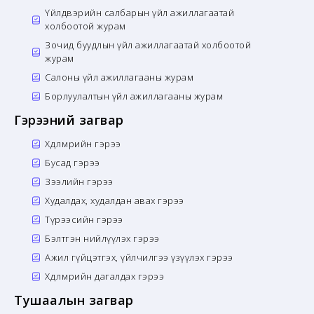
Үйлдвэрийн салбарын үйл ажиллагаатай
холбоотой журам
Зочид буудлын үйл ажиллагаатай холбоотой
журам
Салоны үйл ажиллагааны журам
Борлуулалтын үйл ажиллагааны журам
Гэрээний загвар
Хөдөлмөрийн гэрээ
Бусад гэрээ
Зээлийн гэрээ
Худалдах, худалдан авах гэрээ
Түрээсийн гэрээ
Бэлтгэн нийлүүлэх гэрээ
Ажил гүйцэтгэх, үйлчилгээ үзүүлэх гэрээ
Хөдөлмөрийн дагалдах гэрээ
Тушаалын загвар