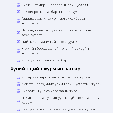
Биеийн тамирын салбарын зохицуулалт
Боловсролын салбарын зохицуулалт
Гадаадад ажиллах хүч гаргах салбарын
зохицуулалт
Насанд хүрээгүй хүний хөдөлмөр эрхлэлтийн
зохицуулалт
Нийгмийн халамжийн зохицуулалт
Хөгжлийн бэрхшээлтэй иргэний эрх зүйн
зохицуулалт
Хоол үйлвэрлэлийн салбар
Хүний нөөцийн журмын загвар
Хөдөлмөрийн харилцааг зохицуулсан журам
Ажилтан авах, чөлөөлөх үеийн зохицуулалтын журам
Сургалтын үйл ажиллагааны журам
Цалин, шагнал урамшууллын үйл ажиллагааны
журам
Байгууллагын соёлын зохицуулалтын журам