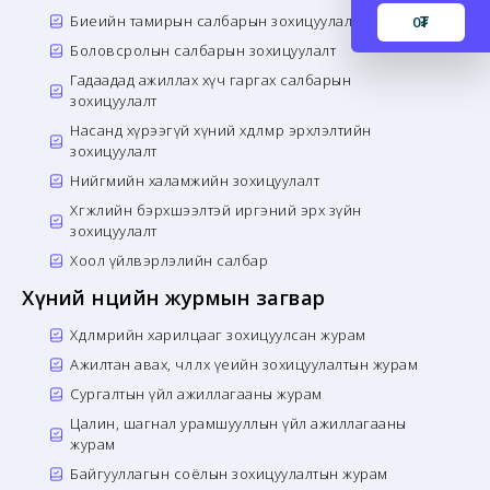
Биеийн тамирын салбарын зохицуулалт
0
₮
Боловсролын салбарын зохицуулалт
Гадаадад ажиллах хүч гаргах салбарын
зохицуулалт
Насанд хүрээгүй хүний хөдөлмөр эрхлэлтийн
зохицуулалт
Нийгмийн халамжийн зохицуулалт
Хөгжлийн бэрхшээлтэй иргэний эрх зүйн
зохицуулалт
Хоол үйлвэрлэлийн салбар
Хүний нөөцийн журмын загвар
Хөдөлмөрийн харилцааг зохицуулсан журам
Ажилтан авах, чөлөөлөх үеийн зохицуулалтын журам
Сургалтын үйл ажиллагааны журам
Цалин, шагнал урамшууллын үйл ажиллагааны
журам
Байгууллагын соёлын зохицуулалтын журам