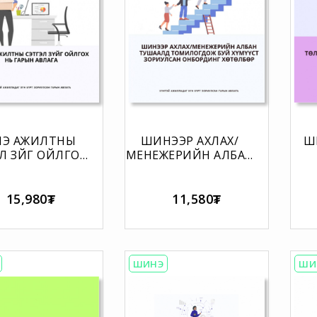
Э АЖИЛТНЫ
ШИНЭЭР АХЛАХ/
Ш
Л ЗҮЙГ ОЙЛГОХ
МЕНЕЖЕРИЙН АЛБАН
АРЫН АВЛАГА
ТУШААЛД
ТОМИЛОГДОЖ БУЙ
Б
ХҮМҮҮСТ ЗОРИУЛСАН
15,980₮
11,580₮
ОНБОРДИНГ
ХӨТӨЛБӨР
ШИНЭ
ШИ