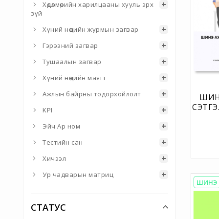
Хөдөлмөрийн харилцааны хууль эрх
зүй
Хүний нөөцийн журмын загвар
Гэрээний загвар
Тушаалын загвар
Хүний нөөцийн маягт
Ажлын байрны тодорхойлолт
ШИН
СЭТГЭ
KPI
НЬ Г
Эйч Ар ном
Тестийн сан
Хичээл
Ур чадварын матриц
ШИНЭ
СТАТУС