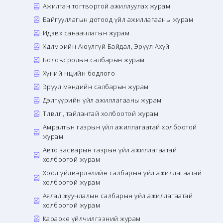
Ажилтан тогтвортой ажиллуулах журам
Байгууллагын дотоод үйл ажиллагааны журам
Идэвх санаачлагын журам
Хөдөлмөрийн Аюулгүй Байдал, Эрүүл Ахуй
Боловсролын салбарын журам
Хүний нөөцийн бодлого
Эрүүл мэндийн салбарын журам
Дэлгүүрийн үйл ажиллагааны журам
Төлөвлөгөө, тайлантай холбоотой журам
Амралтын газрын үйл ажиллагаатай холбоотой
журам
Авто засварын газрын үйл ажиллагаатай
холбоотой журам
Хоол үйлвэрлэлийн салбарын үйл ажиллагаатай
холбоотой журам
Аялал жуучлалын салбарын үйл ажиллагаатай
холбоотой журам
Караоке үйлчилгээний журам