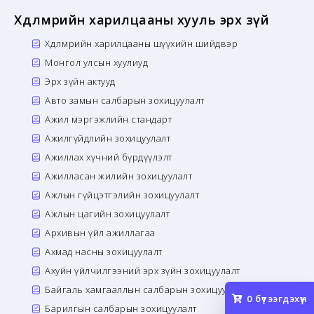
Хөдөлмөрийн харилцааны хууль эрх зүй
Хөдөлмөрийн харилцааны шүүхийн шийдвэр
Монгол улсын хуулиуд
Эрх зүйн актууд
Авто замын салбарын зохицуулалт
Ажил мэргэжлийн стандарт
Ажилгүйдлийн зохицуулалт
Ажиллах хүчний бүрдүүлэлт
Ажилласан жилийн зохицуулалт
Ажлын гүйцэтгэлийн зохицуулалт
Ажлын цагийн зохицуулалт
Архивын үйл ажиллагаа
Ахмад насны зохицуулалт
Ахуйн үйлчилгээний эрх зүйн зохицуулалт
Байгаль хамгааллын салбарын зохицуулалт
0
бүтээгдэхүүн
Барилгын салбарын зохицуулалт