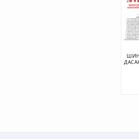
ШИН
ДАСА
60 
ТӨ
БОЛО
З
Ж