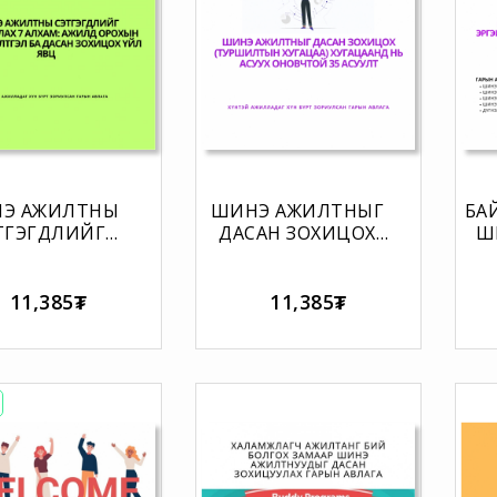
Э АЖИЛТНЫ
ШИНЭ АЖИЛТНЫГ
БА
ТГЭГДЛИЙГ
ДАСАН ЗОХИЦОХ
Ш
ЙЖРУУЛАХ 7
(ТУРШИЛТЫН
ЭР
ХАМ: АЖИЛД
ХУГАЦАА)
ХЫН ӨМНӨХ
ХУГАЦААНД НЬ
Б
11,385₮
11,385₮
ГЭЛ БА ДАСАН
АСУУХ ОНОВЧТОЙ 35
ЦОХ ҮЙЛ ЯВЦ
АСУУЛТ