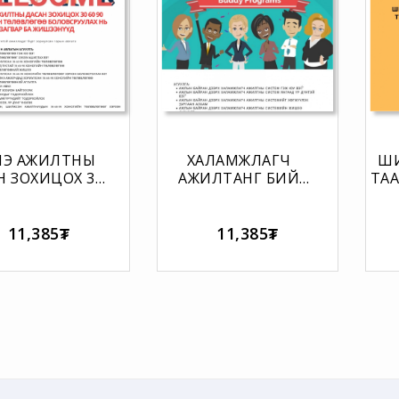
Э АЖИЛТНЫ
ХАЛАМЖЛАГЧ
Ш
Н ЗОХИЦОХ 30
АЖИЛТАНГ БИЙ
ТАА
90 ХОНОГИЙН
БОЛГОХ ЗАМААР
ЛӨВЛӨГӨӨ
ШИНЭ
Б
ВСРУУЛАХ НЬ
АЖИЛТНУУДЫГ
11,385₮
11,385₮
АГВАР БА
ДАСАН ЗОХИЦУУЛАХ
ИШЭЭНҮҮД
ГАРЫН АВЛАГА