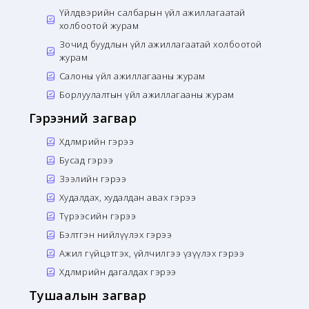
Үйлдвэрийн салбарын үйл ажиллагаатай
холбоотой журам
Зочид буудлын үйл ажиллагаатай холбоотой
журам
Салоны үйл ажиллагааны журам
Борлуулалтын үйл ажиллагааны журам
Гэрээний загвар
Хөдөлмөрийн гэрээ
Бусад гэрээ
Зээлийн гэрээ
Худалдах, худалдан авах гэрээ
Түрээсийн гэрээ
Бэлтгэн нийлүүлэх гэрээ
Ажил гүйцэтгэх, үйлчилгээ үзүүлэх гэрээ
Хөдөлмөрийн дагалдах гэрээ
Тушаалын загвар