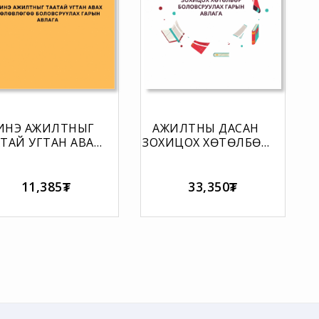
ИНЭ АЖИЛТНЫГ
АЖИЛТНЫ ДАСАН
ТАЙ УГТАН АВАХ
ЗОХИЦОХ ХӨТӨЛБӨР
ТӨЛӨВЛӨГӨӨ
БОЛОВСРУУЛАХ
ОЛОВСРУУЛАХ
ГАРЫН АВЛАГА
ГАРЫН АВЛАГА
11,385₮
33,350₮