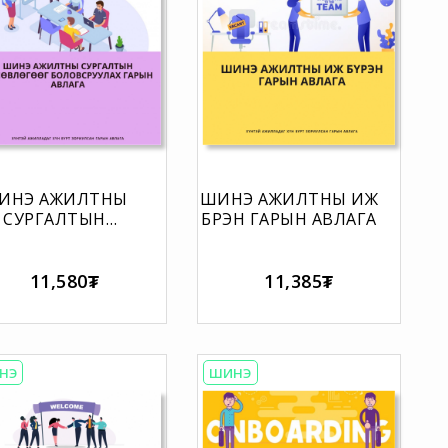
ИНЭ АЖИЛТНЫ
ШИНЭ АЖИЛТНЫ ИЖ
СУРГАЛТЫН
БҮРЭН ГАРЫН АВЛАГА
ТӨЛӨВЛӨГӨӨГ
ОЛОВСРУУЛАХ
ГАРЫН АВЛАГА
11,580₮
11,385₮
НЭ
ШИНЭ