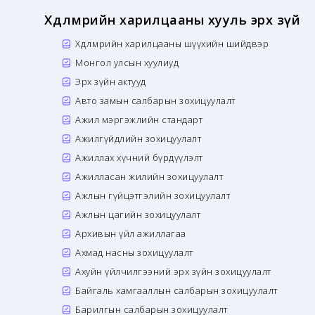
Хөдөлмөрийн харилцааны хууль эрх зүй
Хөдөлмөрийн харилцааны шүүхийн шийдвэр
Монгол улсын хуулиуд
Эрх зүйн актууд
Авто замын салбарын зохицуулалт
Ажил мэргэжлийн стандарт
Ажилгүйдлийн зохицуулалт
Ажиллах хүчний бүрдүүлэлт
Ажилласан жилийн зохицуулалт
Ажлын гүйцэтгэлийн зохицуулалт
Ажлын цагийн зохицуулалт
Архивын үйл ажиллагаа
Ахмад насны зохицуулалт
Ахуйн үйлчилгээний эрх зүйн зохицуулалт
Байгаль хамгааллын салбарын зохицуулалт
Барилгын салбарын зохицуулалт