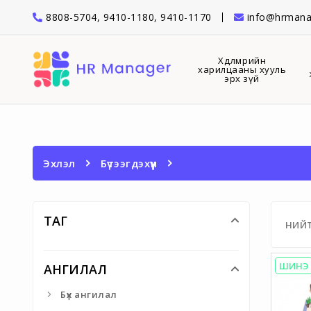
8808-5704, 9410-1180, 9410-1170
info@hrmana
Хөдөлмөрийн
харилцааны хууль
эрх зүй
Эхлэл
Бүтээгдэхүүн
ТАГ
НИЙ
ШИНЭ
АНГИЛАЛ
Бүх ангилал