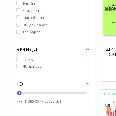
Энгийн
Хямдралтай
Шинэ бараа
Онцлох бараа
Топ бараа
ШИН
БРЭНДҮҮД
СЭ
СА
Бусад
11
АЛ
HR manager
1
ОРО
БЭЛТ
ЗОХИ
ҮНЭ
ШИНЭ
Үнэ:
11385.00
₮
–
33350.00
₮