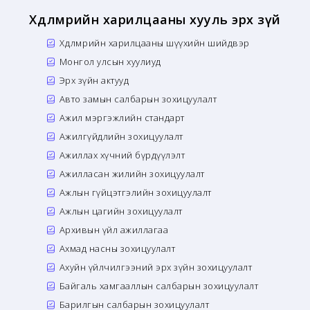
Хөдөлмөрийн харилцааны хууль эрх зүй
Хөдөлмөрийн харилцааны шүүхийн шийдвэр
Монгол улсын хуулиуд
Эрх зүйн актууд
Авто замын салбарын зохицуулалт
Ажил мэргэжлийн стандарт
Ажилгүйдлийн зохицуулалт
Ажиллах хүчний бүрдүүлэлт
Ажилласан жилийн зохицуулалт
Ажлын гүйцэтгэлийн зохицуулалт
Ажлын цагийн зохицуулалт
Архивын үйл ажиллагаа
Ахмад насны зохицуулалт
Ахуйн үйлчилгээний эрх зүйн зохицуулалт
Байгаль хамгааллын салбарын зохицуулалт
Барилгын салбарын зохицуулалт