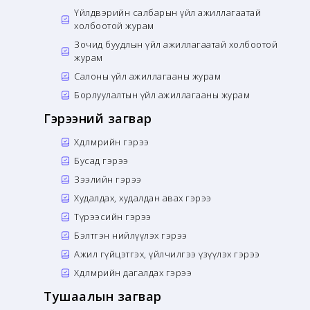
Үйлдвэрийн салбарын үйл ажиллагаатай
холбоотой журам
Зочид буудлын үйл ажиллагаатай холбоотой
журам
Салоны үйл ажиллагааны журам
Борлуулалтын үйл ажиллагааны журам
Гэрээний загвар
Хөдөлмөрийн гэрээ
Бусад гэрээ
Зээлийн гэрээ
Худалдах, худалдан авах гэрээ
Түрээсийн гэрээ
Бэлтгэн нийлүүлэх гэрээ
Ажил гүйцэтгэх, үйлчилгээ үзүүлэх гэрээ
Хөдөлмөрийн дагалдах гэрээ
Тушаалын загвар