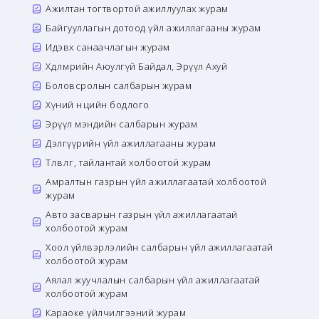
Ажилтан тогтвортой ажиллуулах журам
Байгууллагын дотоод үйл ажиллагааны журам
Идэвх санаачлагын журам
Хөдөлмөрийн Аюулгүй Байдал, Эрүүл Ахуй
Боловсролын салбарын журам
Хүний нөөцийн бодлого
Эрүүл мэндийн салбарын журам
Дэлгүүрийн үйл ажиллагааны журам
Төлөвлөгөө, тайлантай холбоотой журам
Амралтын газрын үйл ажиллагаатай холбоотой
журам
Авто засварын газрын үйл ажиллагаатай
холбоотой журам
Хоол үйлвэрлэлийн салбарын үйл ажиллагаатай
холбоотой журам
Аялал жуучлалын салбарын үйл ажиллагаатай
холбоотой журам
Караоке үйлчилгээний журам