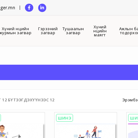
ger.mn
Хүний
Хүний нөөцийн
Гэрээний
Тушаалын
Ажлын б
нөөцийн
журмын загвар
загвар
загвар
тодорхо
маягт
Т
12
БҮТЭЭГДЭХҮҮНЭЭС
12
Эрэмбэ
ШИНЭ
ШИ