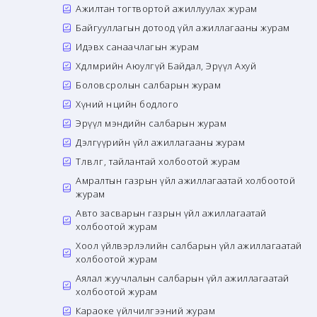
Ажилтан тогтвортой ажиллуулах журам
Байгууллагын дотоод үйл ажиллагааны журам
Идэвх санаачлагын журам
Хөдөлмөрийн Аюулгүй Байдал, Эрүүл Ахуй
Боловсролын салбарын журам
Хүний нөөцийн бодлого
Эрүүл мэндийн салбарын журам
Дэлгүүрийн үйл ажиллагааны журам
Төлөвлөгөө, тайлантай холбоотой журам
Амралтын газрын үйл ажиллагаатай холбоотой
журам
Авто засварын газрын үйл ажиллагаатай
холбоотой журам
Хоол үйлвэрлэлийн салбарын үйл ажиллагаатай
холбоотой журам
Аялал жуучлалын салбарын үйл ажиллагаатай
холбоотой журам
Караоке үйлчилгээний журам