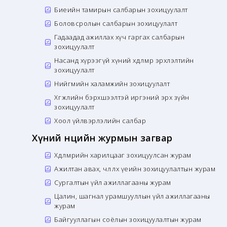
Биеийн тамирын салбарын зохицуулалт
Боловсролын салбарын зохицуулалт
Гадаадад ажиллах хүч гаргах салбарын
зохицуулалт
Насанд хүрээгүй хүний хөдөлмөр эрхлэлтийн
зохицуулалт
Нийгмийн халамжийн зохицуулалт
Хөгжлийн бэрхшээлтэй иргэний эрх зүйн
зохицуулалт
Хоол үйлвэрлэлийн салбар
Хүний нөөцийн журмын загвар
Хөдөлмөрийн харилцааг зохицуулсан журам
Ажилтан авах, чөлөөлөх үеийн зохицуулалтын журам
Сургалтын үйл ажиллагааны журам
Цалин, шагнал урамшууллын үйл ажиллагааны
журам
Байгууллагын соёлын зохицуулалтын журам