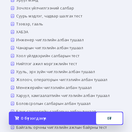
Эрүүл мэнд
Зочлох үйлчилгээний салбар
Суурь мэдлэг, чадвар шалгах тест
Тээвэр, гааль
ХАБЭА
Инженер чиглэлийн албан тушаал
Чанарын чиглэлийн албан тушаал
Хоол үйлдвэрийн салбарын тест
Нийтлэг ажил мэргэжлийн тест
Хууль, эрх зүйн чиглэлийн албан тушаал
Жолооч, операторын чиглэлийн албан тушаал
Менежерийн чиглэлийн албан тушаал
Харуул, хамгаалалтийн чиглэлийн албан тушаал
Боловсролын салбарын албан тушаал
Банк санхүүгийн салбарын албан тушаал
0
бүтээгдэхүүн
0
₮
Сэтгэл зүй, сэтгэн бодох чадварын тест
Байгаль орчны чиглэлийн ажлын байрны тест