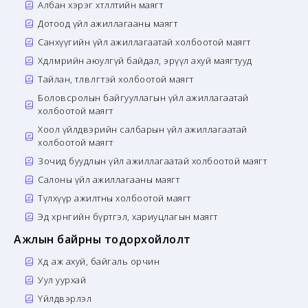
Албан хэрэг хөтлөлтийн маягт
Дотоод үйл ажиллагааны маягт
Санхүүгийн үйл ажиллагаатай холбоотой маягт
Хөдөлмөрийн аюулгүй байдал, эрүүл ахуй маягтууд
Тайлан, төлөвлөгөөтэй холбоотой маягт
Боловсролын байгууллагын үйл ажиллагаатай
холбоотой маягт
Хоол үйлдвэрийн салбарын үйл ажиллагаатай
холбоотой маягт
Зочид буудлын үйл ажиллагаатай холбоотой маягт
Салоны үйл ажиллагааны маягт
Түлхүүр ажилтны холбоотой маягт
Эд хөрөнгийн бүртгэл, хариуцлагын маягт
Ажлын байрны тодорхойлолт
Хөдөө аж ахуй, байгаль орчин
Уул уурхай
Үйлдвэрлэл