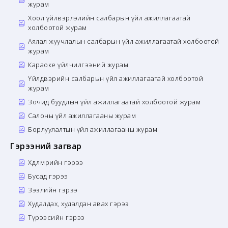
журам
Хоол үйлвэрлэлийн салбарын үйл ажиллагаатай
холбоотой журам
Аялал жуучлалын салбарын үйл ажиллагаатай холбоотой
журам
Караоке үйлчилгээний журам
Үйлдвэрийн салбарын үйл ажиллагаатай холбоотой
журам
Зочид буудлын үйл ажиллагаатай холбоотой журам
Салоны үйл ажиллагааны журам
Борлуулалтын үйл ажиллагааны журам
Гэрээний загвар
Хөдөлмөрийн гэрээ
Бусад гэрээ
Зээлийн гэрээ
Худалдах, худалдан авах гэрээ
Түрээсийн гэрээ