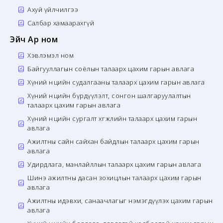
Ахуй үйлчилгээ
Салбар хамаарахгүй
Эйч Ар ном
Хэвлэмэл ном
Байгууллагын соёлын талаарх цахим гарын авлага
Хүний нөөцийн судалгааны талаарх цахим гарын авлага
Хүний нөөцийн бүрдүүлэлт, сонгон шалгаруулалтын
талаарх цахим гарын авлага
Хүний нөөцийн сургалт хөгжлийн талаарх цахим гарын
авлага
Ажилтны сайн сайхан байдлын талаарх цахим гарын
авлага
Удирдлага, манлайллын талаарх цахим гарын авлага
Шинэ ажилтны дасан зохицлын талаарх цахим гарын
авлага
Ажилтны идэвхи, санаачлагыг нэмэгдүүлэх цахим гарын
авлага