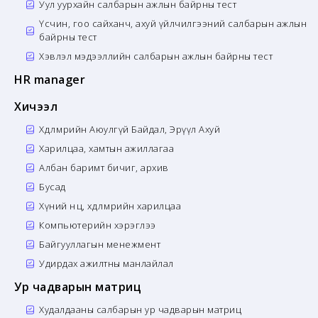
Уул уурхайн салбарын ажлын байрны тест
Үсчин, гоо сайханч, ахуй үйлчилгээний салбарын ажлын
байрны тест
Хэвлэл мэдээллийн салбарын ажлын байрны тест
HR manager
Хичээл
Хөдөлмөрийн Аюулгүй Байдал, Эрүүл Ахуй
Харилцаа, хамтын ажиллагаа
Албан баримт бичиг, архив
Бусад
Хүний нөөц, хөдөлмөрийн харилцаа
Компьютерийн хэрэглээ
Байгууллагын менежмент
Удирдах ажилтны манлайлал
Ур чадварын матриц
Худалдааны салбарын ур чадварын матриц