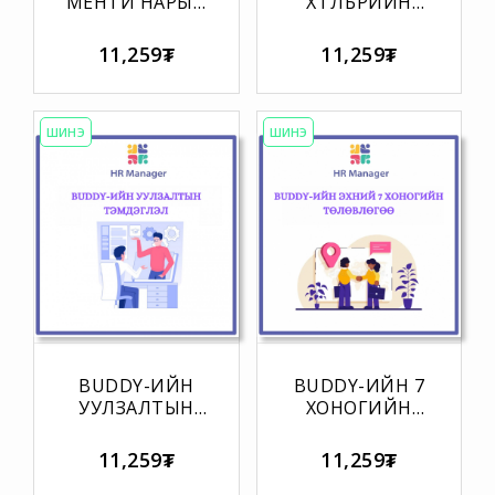
МЕНТИ НАРЫН
ХӨТӨЛБӨРИЙН
АНХНЫ
СЭТГЭЛ
УУЛЗАЛТЫН
ХАНАМЖИЙН
11,259₮
11,259₮
ХӨТӨЛБӨР (60
АСУУЛГА
минут)
(Шинэ
ажилтнаас)
ШИНЭ
ШИНЭ
BUDDY-ИЙН
BUDDY-ИЙН 7
УУЛЗАЛТЫН
ХОНОГИЙН
ТЭМДЭГЛЭЛ
ТАЙЛАНГИЙН
ХУУДАС
11,259₮
11,259₮
(Менежерт)