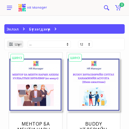
0
Эхлэл
Бүтээгдэхүүн
Шүүлт
ШИНЭ
ШИНЭ
МЕНТОР БА
BUDDY