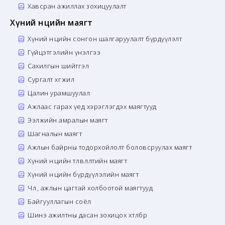
Хавсран ажиллах зохицуулалт
Хүний нөөцийн маягт
Хүний нөөцийн сонгон шалгаруулалт бүрдүүлэлт
Гүйцэтгэлийн үнэлгээ
Сахилгын шийтгэл
Сургалт хөгжил
Цалин урамшуулал
Ажлаас гарах үед хэрэглэгдэх маягтууд
Ээлжийн амралын маягт
Шагналын маягт
Ажлын байрны тодорхойлолт боловсруулах маягт
Хүний нөөцийн төлөвлөлтийн маягт
Хүний нөөцийн бүрдүүлэлийн маягт
Чөлөө, ажлын цагтай холбоотой маягтууд
Байгууллагын соёл
Шинэ ажилтны дасан зохицох хөтөлбөр