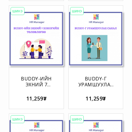
ШИНЭ
ШИНЭ
BUDDY-ИЙН
BUDDY-Г
ЭХНИЙ 7
УРАМШУУЛАХ
ХОНОГИЙН
САНАЛ
ТӨЛӨВЛӨГӨӨ
11,259₮
11,259₮
ШИНЭ
ШИНЭ