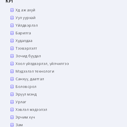
KPI
Хөдөө аж ахуй
Уул уурхай
Үйлдвэрлэл
Барилга
Худалдаа
Тээвэрлэлт
Зочид буудал
Хоол үйлдвэрлэл, үйлчилгээ
Мэдээлэл технологи
Санхүү, даатгал
Боловсрол
Эрүүл мэнд
Урлаг
Хэвлэл мэдээлэл
Эрчим хүч
Зам