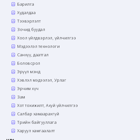
Барилга
Худалдаа
Тээвэрлэлт
Зочид буудал
Хоол үйлдвэрлэл, үйлчилгээ
Мэдээлэл технологи
Санхүү, даатгал
Боловсрол
Эрүүл мэнд
Хэвлэл мэдээлэл, Урлаг
Эрчим хүч
Зам
Хот тохижилт, Ахуй үйлчилгээ
Салбар хамаарахгүй
Төрийн байгууллага
Харуул хамгаалалт