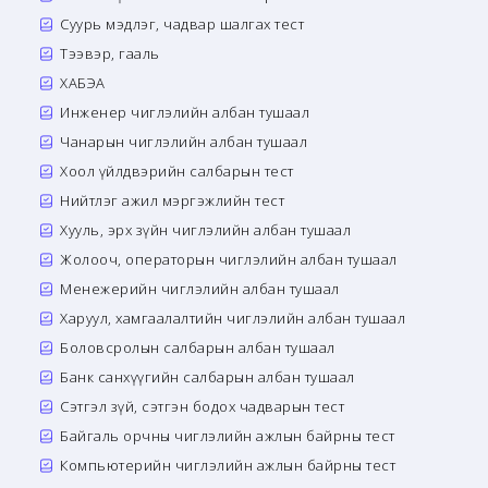
Суурь мэдлэг, чадвар шалгах тест
Тээвэр, гааль
ХАБЭА
Инженер чиглэлийн албан тушаал
Чанарын чиглэлийн албан тушаал
Хоол үйлдвэрийн салбарын тест
Нийтлэг ажил мэргэжлийн тест
Хууль, эрх зүйн чиглэлийн албан тушаал
Жолооч, операторын чиглэлийн албан тушаал
Менежерийн чиглэлийн албан тушаал
Харуул, хамгаалалтийн чиглэлийн албан тушаал
Боловсролын салбарын албан тушаал
Банк санхүүгийн салбарын албан тушаал
Сэтгэл зүй, сэтгэн бодох чадварын тест
Байгаль орчны чиглэлийн ажлын байрны тест
Компьютерийн чиглэлийн ажлын байрны тест