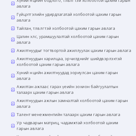
Хүний нөөцийн бодлого, төлөвлөгөөтэй холбоотой цахим гарын
авлага
Гүйцэтгэлийн удирдлагатай холбоотой цахим гарын
авлага
Тайлан, төлөвлөгөөтэй холбоотой цахим гарын авлага
Цалин хөлс, урамшуулалтай холбоотой цахим гарын
авлага
Ажилтнуудыг тогтвортой ажиллуулах цахим гарын авлага
Ажилтнуудын харилцаа, зөрчилдөөнийг шийдвэрлэхтэй
холбоотой цахим гарын авлага
Хүний нөөцийн ажилтнуудад зориулсан цахим гарын
авлага
Ажилтан ажлаас гарах үеийн зохион байгуулалтын
талаарх цахим гарын авлага
Ажилтнуудын ажлын замналтай холбоотой цахим гарын
авлага
Талент менежментийн талаарх цахим гарын авлага
Ур чадварын матриц, чадамжтай холбоотой цахим
гарын авлага