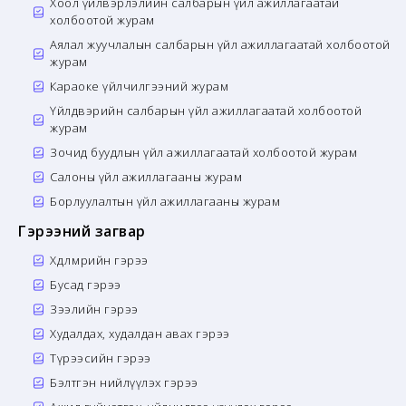
Хоол үйлвэрлэлийн салбарын үйл ажиллагаатай
холбоотой журам
Аялал жуучлалын салбарын үйл ажиллагаатай холбоотой
журам
Караоке үйлчилгээний журам
Үйлдвэрийн салбарын үйл ажиллагаатай холбоотой
журам
Зочид буудлын үйл ажиллагаатай холбоотой журам
Салоны үйл ажиллагааны журам
Борлуулалтын үйл ажиллагааны журам
Гэрээний загвар
Хөдөлмөрийн гэрээ
Бусад гэрээ
Зээлийн гэрээ
Худалдах, худалдан авах гэрээ
Түрээсийн гэрээ
Бэлтгэн нийлүүлэх гэрээ