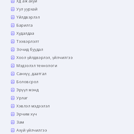
Хөдөө аж ахуй
Уул уурхай
Үйлдвэрлэл
Барилга
Худалдаа
Тээвэрлэлт
Зочид буудал
Хоол үйлдвэрлэл, үйлчилгээ
Мэдээлэл технологи
Санхүү, даатгал
Боловсрол
Эрүүл мэнд
Урлаг
Хэвлэл мэдээлэл
Эрчим хүч
Зам
Ахуй үйлчилгээ