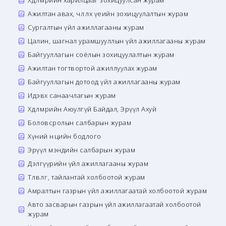
Хөдөлмөрийн харилцааг зохицуулсан журам
Ажилтан авах, чөлөөлөх үеийн зохицуулалтын журам
Сургалтын үйл ажиллагааны журам
Цалин, шагнал урамшууллын үйл ажиллагааны журам
Байгууллагын соёлын зохицуулалтын журам
Ажилтан тогтвортой ажиллуулах журам
Байгууллагын дотоод үйл ажиллагааны журам
Идэвх санаачлагын журам
Хөдөлмөрийн Аюулгүй Байдал, Эрүүл Ахуй
Боловсролын салбарын журам
Хүний нөөцийн бодлого
Эрүүл мэндийн салбарын журам
Дэлгүүрийн үйл ажиллагааны журам
Төлөвлөгөө, тайлантай холбоотой журам
Амралтын газрын үйл ажиллагаатай холбоотой журам
Авто засварын газрын үйл ажиллагаатай холбоотой
журам