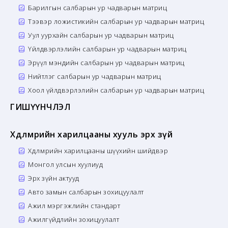
Барилгын салбарын ур чадварын матриц
Тээвэр ложистикийн салбарын ур чадварын матриц
Уул уурхайн салбарын ур чадварын матриц
Үйлдвэрлэлийн салбарын ур чадварын матриц
Эрүүл мэндийн салбарын ур чадварын матриц
Нийтлэг салбарын ур чадварын матриц
Хоол үйлдвэрлэлийн салбарын ур чадварын матриц
ГИШҮҮНЧЛЭЛ
Хөдөлмөрийн харилцааны хууль эрх зүй
Хөдөлмөрийн харилцааны шүүхийн шийдвэр
Монгол улсын хуулиуд
Эрх зүйн актууд
Авто замын салбарын зохицуулалт
Ажил мэргэжлийн стандарт
Ажилгүйдлийн зохицуулалт