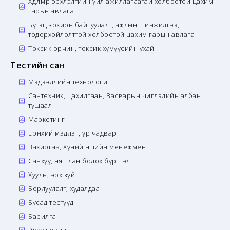
Хөдөлмөр эрхлэлтийн үйл ажиллагаатай холбоотой цахим
гарын авлага
Бүтэц зохион байгуулалт, ажлын шинжилгээ,
тодорхойлолттой холбоотой цахим гарын авлага
Токсик орчин, токсик хүмүүсийн ухай
Тестийн сан
Мэдээллийн технологи
Сантехник, Цахилгаан, Засварын чиглэлийн албан
тушаал
Маркетинг
Ерөнхий мэдлэг, ур чадвар
Захиргаа, Хүний нөөцийн менежмент
Санхүү, нягтлан бодох бүртгэл
Хууль, эрх зүй
Борлуулалт, худалдаа
Бусад тестүүд
Барилга