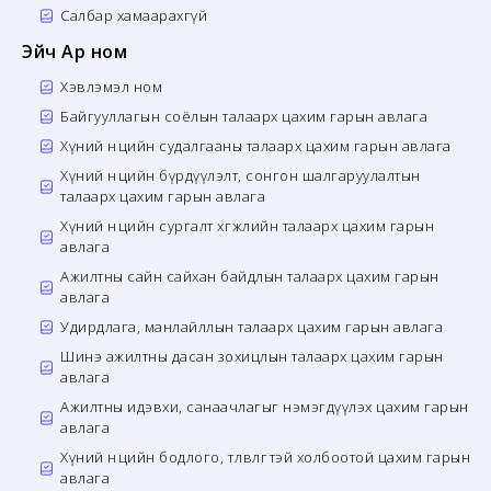
Салбар хамаарахгүй
Эйч Ар ном
Хэвлэмэл ном
Байгууллагын соёлын талаарх цахим гарын авлага
Хүний нөөцийн судалгааны талаарх цахим гарын авлага
Хүний нөөцийн бүрдүүлэлт, сонгон шалгаруулалтын
талаарх цахим гарын авлага
Хүний нөөцийн сургалт хөгжлийн талаарх цахим гарын
авлага
Ажилтны сайн сайхан байдлын талаарх цахим гарын
авлага
Удирдлага, манлайллын талаарх цахим гарын авлага
Шинэ ажилтны дасан зохицлын талаарх цахим гарын
авлага
Ажилтны идэвхи, санаачлагыг нэмэгдүүлэх цахим гарын
авлага
Хүний нөөцийн бодлого, төлөвлөгөөтэй холбоотой цахим гарын
авлага