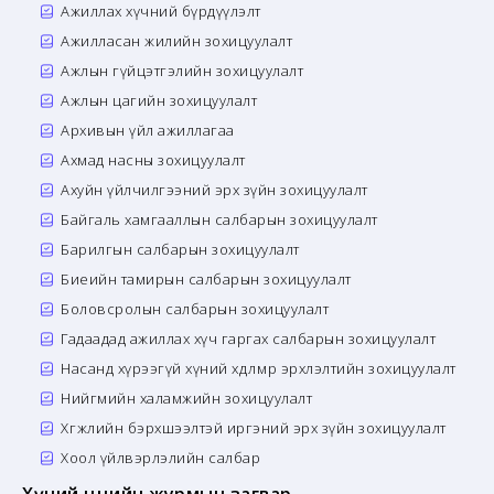
Ажиллах хүчний бүрдүүлэлт
Ажилласан жилийн зохицуулалт
Ажлын гүйцэтгэлийн зохицуулалт
Ажлын цагийн зохицуулалт
Архивын үйл ажиллагаа
Ахмад насны зохицуулалт
Ахуйн үйлчилгээний эрх зүйн зохицуулалт
Байгаль хамгааллын салбарын зохицуулалт
Барилгын салбарын зохицуулалт
Биеийн тамирын салбарын зохицуулалт
Боловсролын салбарын зохицуулалт
Гадаадад ажиллах хүч гаргах салбарын зохицуулалт
Насанд хүрээгүй хүний хөдөлмөр эрхлэлтийн зохицуулалт
Нийгмийн халамжийн зохицуулалт
Хөгжлийн бэрхшээлтэй иргэний эрх зүйн зохицуулалт
Хоол үйлвэрлэлийн салбар