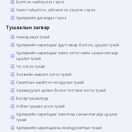
Бэлтгэн нийлүүлэх гэрээ
Ажил гүйцэтгэх, үйлчилгээ үзүүлэх гэрээ
Хөдөлмөрийн дагалдах гэрээ
Тушаалын загвар
Ажилд авах тухай
Хөдөлмөрийн харилцааг дуусгавар болгох, цуцлах тухай
Хөдөлмөрийн харилцааг ажил олгогчийн санаачлагаар
цуцлах тухай
Чөлөө олгох тухай
Ээлжийн амралт олгох тухай
Сахилгын шийтгэл ногдуулах тухай
Урамшуулал цалин болон тэтгэмж олгох тухай
Бусад тушаалууд
Албан тушаал өөрчлөх тухай
Хөдөлмөрийн харилцааг ажилтны санаачлагаар цуцлах
тухай
Хөдөлмөрийн харилцааны зохицуулалтын тухай