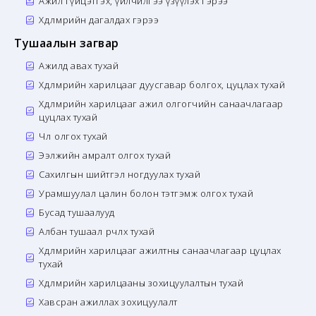
Ажил гүйцэтгэх, үйлчилгээ үзүүлэх гэрээ
Хөдөлмөрийн дагалдах гэрээ
Тушаалын загвар
Ажилд авах тухай
Хөдөлмөрийн харилцааг дуусгавар болгох, цуцлах тухай
Хөдөлмөрийн харилцааг ажил олгогчийн санаачлагаар
цуцлах тухай
Чөлөө олгох тухай
Ээлжийн амралт олгох тухай
Сахилгын шийтгэл ногдуулах тухай
Урамшуулал цалин болон тэтгэмж олгох тухай
Бусад тушаалууд
Албан тушаал өөрчлөх тухай
Хөдөлмөрийн харилцааг ажилтны санаачлагаар цуцлах
тухай
Хөдөлмөрийн харилцааны зохицуулалтын тухай
Хавсран ажиллах зохицуулалт