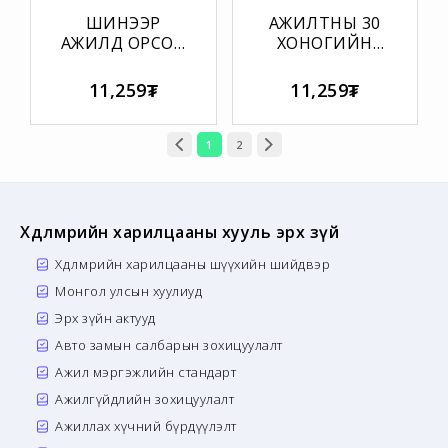
ШИНЭЭР
АЖИЛТНЫ 30
АЖИЛД ОРСОН
ХОНОГИЙН
АЖИЛТНЫ 30-
ҮНЭЛГЭЭНИЙ
60 ХОНОГИЙН
МАЯГТ
11,259₮
11,259₮
ТӨЛӨВЛӨГӨӨ
1
2
Хөдөлмөрийн харилцааны хууль эрх зүй
Хөдөлмөрийн харилцааны шүүхийн шийдвэр
Монгол улсын хуулиуд
Эрх зүйн актууд
Авто замын салбарын зохицуулалт
Ажил мэргэжлийн стандарт
Ажилгүйдлийн зохицуулалт
Ажиллах хүчний бүрдүүлэлт