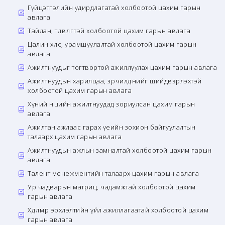
Гүйцэтгэлийн удирдлагатай холбоотой цахим гарын
авлага
Тайлан, төлөвлөгөөтэй холбоотой цахим гарын авлага
Цалин хөлс, урамшуулалтай холбоотой цахим гарын
авлага
Ажилтнуудыг тогтвортой ажиллуулах цахим гарын авлага
Ажилтнуудын харилцаа, зөрчилдөөнийг шийдвэрлэхтэй
холбоотой цахим гарын авлага
Хүний нөөцийн ажилтнуудад зориулсан цахим гарын
авлага
Ажилтан ажлаас гарах үеийн зохион байгуулалтын
талаарх цахим гарын авлага
Ажилтнуудын ажлын замналтай холбоотой цахим гарын
авлага
Талент менежментийн талаарх цахим гарын авлага
Ур чадварын матриц, чадамжтай холбоотой цахим
гарын авлага
Хөдөлмөр эрхлэлтийн үйл ажиллагаатай холбоотой цахим
гарын авлага