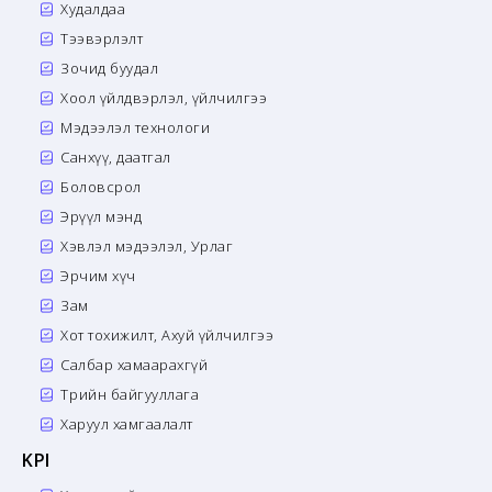
Худалдаа
Тээвэрлэлт
Зочид буудал
Хоол үйлдвэрлэл, үйлчилгээ
Мэдээлэл технологи
Санхүү, даатгал
Боловсрол
Эрүүл мэнд
Хэвлэл мэдээлэл, Урлаг
Эрчим хүч
Зам
Хот тохижилт, Ахуй үйлчилгээ
Салбар хамаарахгүй
Төрийн байгууллага
Харуул хамгаалалт
KPI