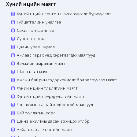
Хүний нөөцийн маягт
Хүний нөөцийн сонгон шалгаруулалт бүрдүүлэлт
Гүйцэтгэлийн үнэлгээ
Сахилгын шийтгэл
Сургалт хөгжил
Цалин урамшуулал
Ажлаас гарах үед хэрэглэгдэх маягтууд
Ээлжийн амралын маягт
Шагналын маягт
Ажлын байрны тодорхойлолт боловсруулах маягт
Хүний нөөцийн төлөвлөлтийн маягт
Хүний нөөцийн бүрдүүлэлийн маягт
Чөлөө, ажлын цагтай холбоотой маягтууд
Байгууллагын соёл
Шинэ ажилтны дасан зохицох хөтөлбөр
Албан хэрэг хөтлөлтийн маягт