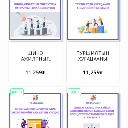
ШИНЭ
ТУРШИЛТЫН
АЖИЛТНЫГ
ХУГАЦААНЫ
ЧИГЛҮҮЛЭХ
ҮНЭЛГЭЭНИЙ
СУРГАЛТЫН
ХУУДАС-2
11,259₮
11,259₮
СЛАЙДЫН
БҮТЭЦ
ШИНЭ
ШИНЭ