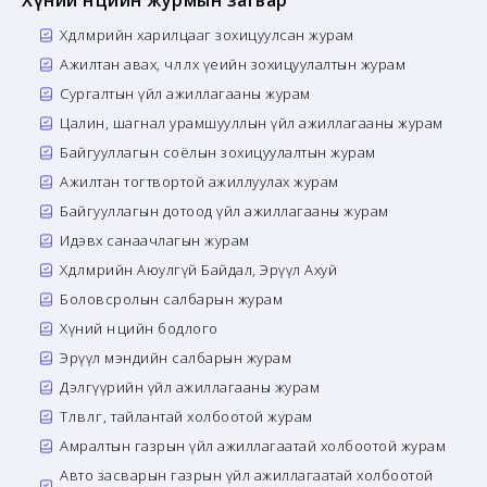
Хүний нөөцийн журмын загвар
Хөдөлмөрийн харилцааг зохицуулсан журам
Ажилтан авах, чөлөөлөх үеийн зохицуулалтын журам
Сургалтын үйл ажиллагааны журам
Цалин, шагнал урамшууллын үйл ажиллагааны журам
Байгууллагын соёлын зохицуулалтын журам
Ажилтан тогтвортой ажиллуулах журам
Байгууллагын дотоод үйл ажиллагааны журам
Идэвх санаачлагын журам
Хөдөлмөрийн Аюулгүй Байдал, Эрүүл Ахуй
Боловсролын салбарын журам
Хүний нөөцийн бодлого
Эрүүл мэндийн салбарын журам
Дэлгүүрийн үйл ажиллагааны журам
Төлөвлөгөө, тайлантай холбоотой журам
Амралтын газрын үйл ажиллагаатай холбоотой журам
Авто засварын газрын үйл ажиллагаатай холбоотой