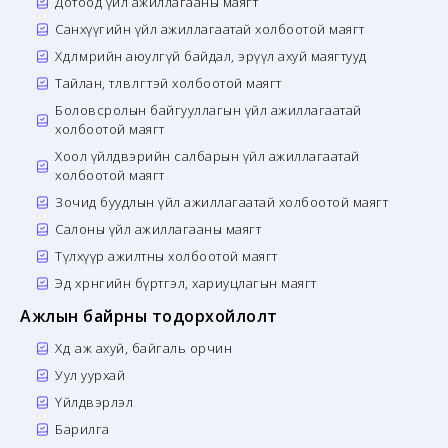
Дотоод үйл ажиллагааны маягт
Санхүүгийн үйл ажиллагаатай холбоотой маягт
Хөдөлмөрийн аюулгүй байдал, эрүүл ахуй маягтууд
Тайлан, төлөвлөгөөтэй холбоотой маягт
Боловсролын байгууллагын үйл ажиллагаатай
холбоотой маягт
Хоол үйлдвэрийн салбарын үйл ажиллагаатай
холбоотой маягт
Зочид буудлын үйл ажиллагаатай холбоотой маягт
Салоны үйл ажиллагааны маягт
Түлхүүр ажилтны холбоотой маягт
Эд хөрөнгийн бүртгэл, хариуцлагын маягт
Ажлын байрны тодорхойлолт
Хөдөө аж ахуй, байгаль орчин
Уул уурхай
Үйлдвэрлэл
Барилга