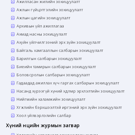
Ажилласан жилийн зохицуулалт
Ажлын гүйцэтгэлийн зохицуулалт
Ажлын цагийн зохицуулалт
Архивын үйл ажиллагаа
Ахмад насны зохицуулалт
Ахуйн үйлчилгээний эрх зүйн зохицуулалт
Байгаль хамгааллын салбарын зохицуулалт
Барилгын салбарын зохицуулалт
Биеийн тамирын салбарын зохицуулалт
Боловсролын салбарын зохицуулалт
Гадаадад ажиллах хүч гаргах салбарын зохицуулалт
Насанд хүрээгүй хүний хөдөлмөр эрхлэлтийн зохицуулалт
Нийгмийн халамжийн зохицуулалт
Хөгжлийн бэрхшээлтэй иргэний эрх зүйн зохицуулалт
Хоол үйлвэрлэлийн салбар
Хүний нөөцийн журмын загвар