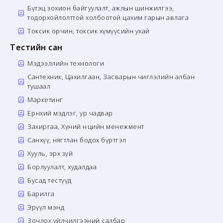
Бүтэц зохион байгуулалт, ажлын шинжилгээ,
тодорхойлолттой холбоотой цахим гарын авлага
Токсик орчин, токсик хүмүүсийн ухай
Тестийн сан
Мэдээллийн технологи
Сантехник, Цахилгаан, Засварын чиглэлийн албан
тушаал
Маркетинг
Ерөнхий мэдлэг, ур чадвар
Захиргаа, Хүний нөөцийн менежмент
Санхүү, нягтлан бодох бүртгэл
Хууль, эрх зүй
Борлуулалт, худалдаа
Бусад тестүүд
Барилга
Эрүүл мэнд
Зочлох үйлчилгээний салбар