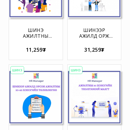
ШИНЭ
ШИНЭЭР
АЖИЛТНЫ
АЖИЛД ОРЖ
ЧИГЛҮҮЛЭХ
БАЙГАА
ХӨТӨЛБӨРИЙН
АЖИЛТНЫ
11,259₮
31,259₮
ХЯНАЛТЫН
АЖЛЫН
ХУУДАС
БАЙРАНД
ДАСАН
ЗОХИЦОХ
ШИНЭ
ШИНЭ
ХӨТӨЛБӨРИЙН
ДАГАЛДАХ
БҮРЭН МАЯГТ