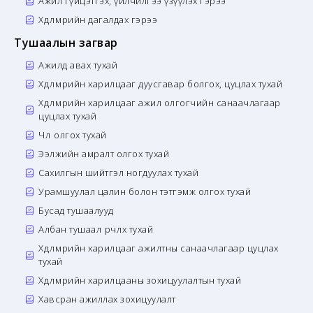
Ажил гүйцэтгэх, үйлчилгээ үзүүлэх гэрээ
Хөдөлмөрийн дагалдах гэрээ
Тушаалын загвар
Ажилд авах тухай
Хөдөлмөрийн харилцааг дуусгавар болгох, цуцлах тухай
Хөдөлмөрийн харилцааг ажил олгогчийн санаачлагаар
цуцлах тухай
Чөлөө олгох тухай
Ээлжийн амралт олгох тухай
Сахилгын шийтгэл ногдуулах тухай
Урамшуулал цалин болон тэтгэмж олгох тухай
Бусад тушаалууд
Албан тушаал өөрчлөх тухай
Хөдөлмөрийн харилцааг ажилтны санаачлагаар цуцлах
тухай
Хөдөлмөрийн харилцааны зохицуулалтын тухай
Хавсран ажиллах зохицуулалт