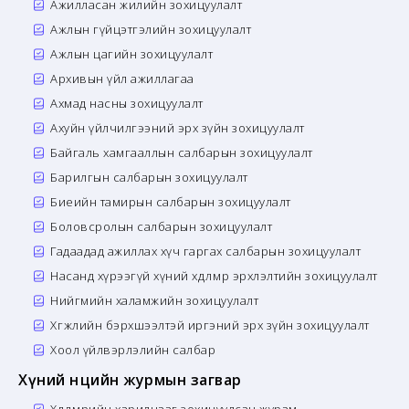
Ажилласан жилийн зохицуулалт
Ажлын гүйцэтгэлийн зохицуулалт
Ажлын цагийн зохицуулалт
Архивын үйл ажиллагаа
Ахмад насны зохицуулалт
Ахуйн үйлчилгээний эрх зүйн зохицуулалт
Байгаль хамгааллын салбарын зохицуулалт
Барилгын салбарын зохицуулалт
Биеийн тамирын салбарын зохицуулалт
Боловсролын салбарын зохицуулалт
Гадаадад ажиллах хүч гаргах салбарын зохицуулалт
Насанд хүрээгүй хүний хөдөлмөр эрхлэлтийн зохицуулалт
Нийгмийн халамжийн зохицуулалт
Хөгжлийн бэрхшээлтэй иргэний эрх зүйн зохицуулалт
Хоол үйлвэрлэлийн салбар
Хүний нөөцийн журмын загвар