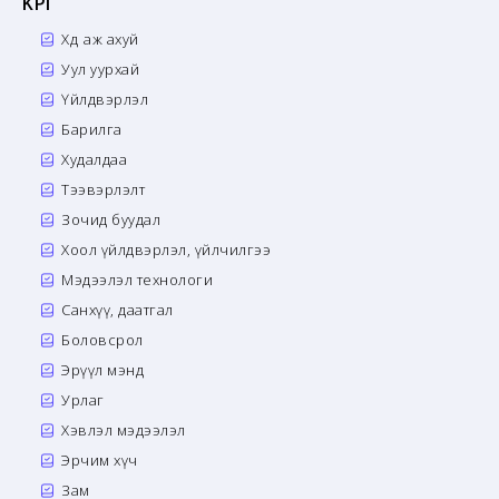
KPI
Хөдөө аж ахуй
Уул уурхай
Үйлдвэрлэл
Барилга
Худалдаа
Тээвэрлэлт
Зочид буудал
Хоол үйлдвэрлэл, үйлчилгээ
Мэдээлэл технологи
Санхүү, даатгал
Боловсрол
Эрүүл мэнд
Урлаг
Хэвлэл мэдээлэл
Эрчим хүч
Зам