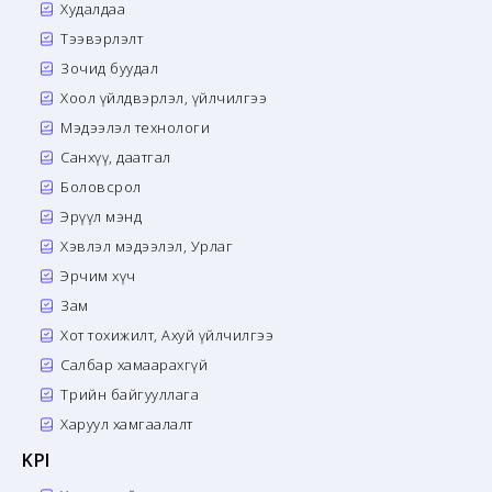
Худалдаа
Тээвэрлэлт
Зочид буудал
Хоол үйлдвэрлэл, үйлчилгээ
Мэдээлэл технологи
Санхүү, даатгал
Боловсрол
Эрүүл мэнд
Хэвлэл мэдээлэл, Урлаг
Эрчим хүч
Зам
Хот тохижилт, Ахуй үйлчилгээ
Салбар хамаарахгүй
Төрийн байгууллага
Харуул хамгаалалт
KPI