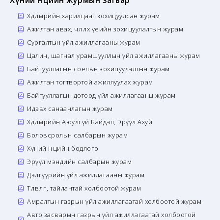
Хүний нөөцийн журмын загвар
Хөдөлмөрийн харилцааг зохицуулсан журам
Ажилтан авах, чөлөөлөх үеийн зохицуулалтын журам
Сургалтын үйл ажиллагааны журам
Цалин, шагнал урамшууллын үйл ажиллагааны журам
Байгууллагын соёлын зохицуулалтын журам
Ажилтан тогтвортой ажиллуулах журам
Байгууллагын дотоод үйл ажиллагааны журам
Идэвх санаачлагын журам
Хөдөлмөрийн Аюулгүй Байдал, Эрүүл Ахуй
Боловсролын салбарын журам
Хүний нөөцийн бодлого
Эрүүл мэндийн салбарын журам
Дэлгүүрийн үйл ажиллагааны журам
Төлөвлөгөө, тайлантай холбоотой журам
Амралтын газрын үйл ажиллагаатай холбоотой журам
Авто засварын газрын үйл ажиллагаатай холбоотой