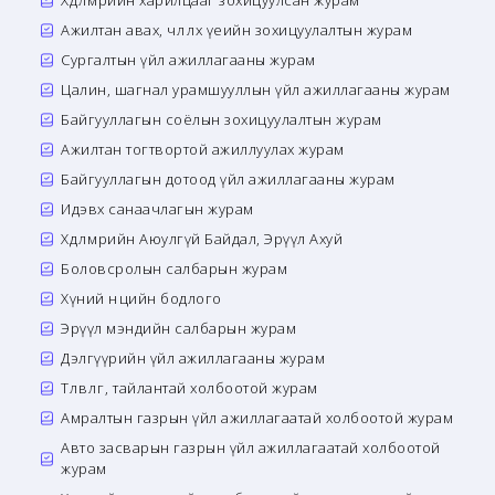
Хөдөлмөрийн харилцааг зохицуулсан журам
Ажилтан авах, чөлөөлөх үеийн зохицуулалтын журам
Сургалтын үйл ажиллагааны журам
Цалин, шагнал урамшууллын үйл ажиллагааны журам
Байгууллагын соёлын зохицуулалтын журам
Ажилтан тогтвортой ажиллуулах журам
Байгууллагын дотоод үйл ажиллагааны журам
Идэвх санаачлагын журам
Хөдөлмөрийн Аюулгүй Байдал, Эрүүл Ахуй
Боловсролын салбарын журам
Хүний нөөцийн бодлого
Эрүүл мэндийн салбарын журам
Дэлгүүрийн үйл ажиллагааны журам
Төлөвлөгөө, тайлантай холбоотой журам
Амралтын газрын үйл ажиллагаатай холбоотой журам
Авто засварын газрын үйл ажиллагаатай холбоотой
журам