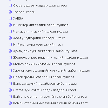
Суурь мэдлэг, чадвар шалгах тест
Тээвэр, гааль
ХАБЭА
Инженер чиглэлийн албан тушаал
Чанарын чиглэлийн албан тушаал
Хоол үйлдвэрийн салбарын тест
Нийтлэг ажил мэргэжлийн тест
Хууль, эрх зүйн чиглэлийн албан тушаал
Жолооч, операторын чиглэлийн албан тушаал
Менежерийн чиглэлийн албан тушаал
Харуул, хамгаалалтийн чиглэлийн албан тушаал
Боловсролын салбарын албан тушаал
Банк санхүүгийн салбарын албан тушаал
Сэтгэл зүй, сэтгэн бодох чадварын тест
Байгаль орчны чиглэлийн ажлын байрны тест
Компьютерийн чиглэлийн ажлын байрны тест