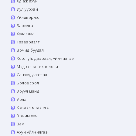
Хөдөө аж ахуй
Уул уурхай
Үйлдвэрлэл
Барилга
Худалдаа
Тээвэрлэлт
Зочид буудал
Хоол үйлдвэрлэл, үйлчилгээ
Мэдээлэл технологи
Санхүү, даатгал
Боловсрол
Эрүүл мэнд
Урлаг
Хэвлэл мэдээлэл
Эрчим хүч
Зам
Ахуй үйлчилгээ