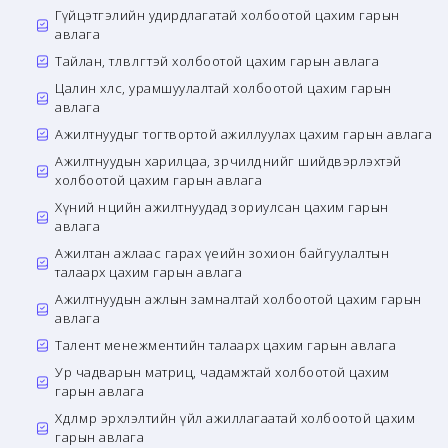
Гүйцэтгэлийн удирдлагатай холбоотой цахим гарын
авлага
Тайлан, төлөвлөгөөтэй холбоотой цахим гарын авлага
Цалин хөлс, урамшуулалтай холбоотой цахим гарын
авлага
Ажилтнуудыг тогтвортой ажиллуулах цахим гарын авлага
Ажилтнуудын харилцаа, зөрчилдөөнийг шийдвэрлэхтэй
холбоотой цахим гарын авлага
Хүний нөөцийн ажилтнуудад зориулсан цахим гарын
авлага
Ажилтан ажлаас гарах үеийн зохион байгуулалтын
талаарх цахим гарын авлага
Ажилтнуудын ажлын замналтай холбоотой цахим гарын
авлага
Талент менежментийн талаарх цахим гарын авлага
Ур чадварын матриц, чадамжтай холбоотой цахим
гарын авлага
Хөдөлмөр эрхлэлтийн үйл ажиллагаатай холбоотой цахим
гарын авлага