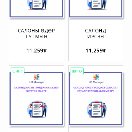
САЛОНЫ ӨДӨР
САЛОНД
ТУТМЫН
ИРСЭН
ЦЭВЭРЛЭГЭЭНИЙ
ГОМДОЛ
ХЯНАЛТЫН
САНАЛЫГ
11,259₮
11,259₮
ХУУДАС
БИЕЧЛЭН
ХҮЛЭЭН АВАХ
МАЯГТ
ШИНЭ
ШИНЭ