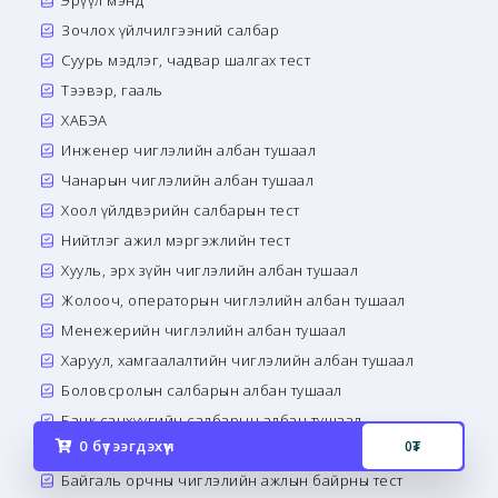
Эрүүл мэнд
Зочлох үйлчилгээний салбар
Суурь мэдлэг, чадвар шалгах тест
Тээвэр, гааль
ХАБЭА
Инженер чиглэлийн албан тушаал
Чанарын чиглэлийн албан тушаал
Хоол үйлдвэрийн салбарын тест
Нийтлэг ажил мэргэжлийн тест
Хууль, эрх зүйн чиглэлийн албан тушаал
Жолооч, операторын чиглэлийн албан тушаал
Менежерийн чиглэлийн албан тушаал
Харуул, хамгаалалтийн чиглэлийн албан тушаал
Боловсролын салбарын албан тушаал
Банк санхүүгийн салбарын албан тушаал
0
бүтээгдэхүүн
0
₮
Сэтгэл зүй, сэтгэн бодох чадварын тест
Байгаль орчны чиглэлийн ажлын байрны тест