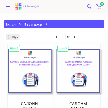
0
Эхлэл
Бүтээгдэхүүн
Шүүлт
ШИНЭ
ШИНЭ
САЛОНЫ
САЛОНЫ