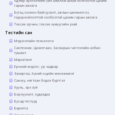
Хөдөлмөр эрхлэлтийн үйл ажиллагаатай холбоотой цахим
гарын авлага
Бүтэц зохион байгуулалт, ажлын шинжилгээ,
тодорхойлолттой холбоотой цахим гарын авлага
Токсик орчин, токсик хүмүүсийн ухай
Тестийн сан
Мэдээллийн технологи
Сантехник, Цахилгаан, Засварын чиглэлийн албан
тушаал
Маркетинг
Ерөнхий мэдлэг, ур чадвар
Захиргаа, Хүний нөөцийн менежмент
Санхүү, нягтлан бодох бүртгэл
Хууль, эрх зүй
Борлуулалт, худалдаа
Бусад тестүүд
Барилга