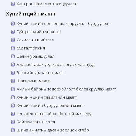
Хавсран ажиллах зохицуулалт
Хүний нөөцийн маягт
Хүний нөөцийн сонгон шалгаруулалт бүрдүүлэлт
Гүйцэтгэлийн үнэлгээ
Сахилгын шийтгэл
Сургалт хөгжил
Цалин урамшуулал
Ажлаас гарах үед хэрэглэгдэх маягтууд
Ээлжийн амралын маягт
Шагналын маягт
Ажлын байрны тодорхойлолт боловсруулах маягт
Хүний нөөцийн төлөвлөлтийн маягт
Хүний нөөцийн бүрдүүлэлийн маягт
Чөлөө, ажлын цагтай холбоотой маягтууд
Байгууллагын соёл
Шинэ ажилтны дасан зохицох хөтөлбөр