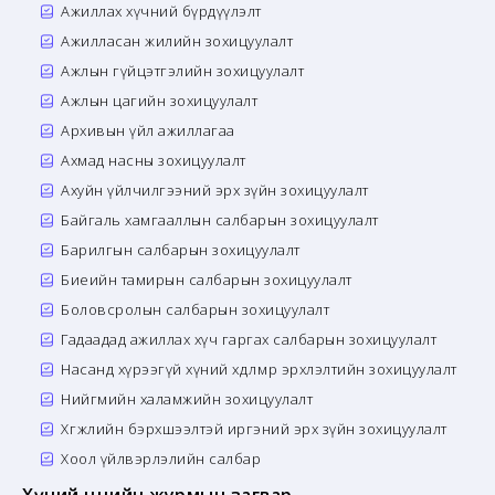
Ажиллах хүчний бүрдүүлэлт
Ажилласан жилийн зохицуулалт
Ажлын гүйцэтгэлийн зохицуулалт
Ажлын цагийн зохицуулалт
Архивын үйл ажиллагаа
Ахмад насны зохицуулалт
Ахуйн үйлчилгээний эрх зүйн зохицуулалт
Байгаль хамгааллын салбарын зохицуулалт
Барилгын салбарын зохицуулалт
Биеийн тамирын салбарын зохицуулалт
Боловсролын салбарын зохицуулалт
Гадаадад ажиллах хүч гаргах салбарын зохицуулалт
Насанд хүрээгүй хүний хөдөлмөр эрхлэлтийн зохицуулалт
Нийгмийн халамжийн зохицуулалт
Хөгжлийн бэрхшээлтэй иргэний эрх зүйн зохицуулалт
Хоол үйлвэрлэлийн салбар