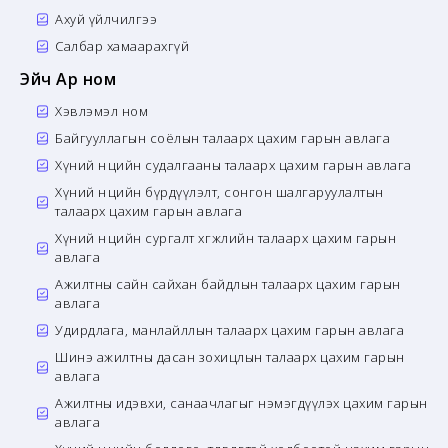
Ахуй үйлчилгээ
Салбар хамаарахгүй
Эйч Ар ном
Хэвлэмэл ном
Байгууллагын соёлын талаарх цахим гарын авлага
Хүний нөөцийн судалгааны талаарх цахим гарын авлага
Хүний нөөцийн бүрдүүлэлт, сонгон шалгаруулалтын
талаарх цахим гарын авлага
Хүний нөөцийн сургалт хөгжлийн талаарх цахим гарын
авлага
Ажилтны сайн сайхан байдлын талаарх цахим гарын
авлага
Удирдлага, манлайллын талаарх цахим гарын авлага
Шинэ ажилтны дасан зохицлын талаарх цахим гарын
авлага
Ажилтны идэвхи, санаачлагыг нэмэгдүүлэх цахим гарын
авлага