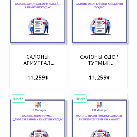
САЛОНЫ
САЛОНЫ ӨДӨР
АРИУТГАЛ,
ТУТМЫН
ЭРҮҮЛ АХУЙН
ХЯНАЛТЫН
ХЯНАЛТЫН
ХУУДАС
11,259₮
11,259₮
ХУУДАС
ШИНЭ
ШИНЭ