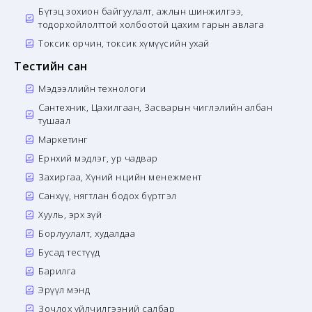
Бүтэц зохион байгуулалт, ажлын шинжилгээ,
тодорхойлолттой холбоотой цахим гарын авлага
Токсик орчин, токсик хүмүүсийн ухай
Тестийн сан
Мэдээллийн технологи
Сантехник, Цахилгаан, Засварын чиглэлийн албан
тушаал
Маркетинг
Ерөнхий мэдлэг, ур чадвар
Захиргаа, Хүний нөөцийн менежмент
Санхүү, нягтлан бодох бүртгэл
Хууль, эрх зүй
Борлуулалт, худалдаа
Бусад тестүүд
Барилга
Эрүүл мэнд
Зочлох үйлчилгээний салбар