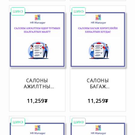
ХУУДАС
ШИНЭ
ШИНЭ
САЛОНЫ
САЛОНЫ
АЖИЛТНЫ
БАГАЖ
ӨДӨР ТУТМЫН
ХЭРЭГСЛИЙН
ШАЛГАЛТЫН
ХЯНАЛТЫН
11,259₮
11,259₮
МАЯГТ
ХУУДАС
ШИНЭ
ШИНЭ