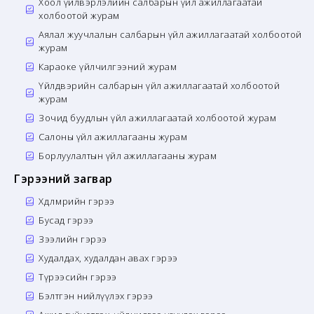
Хоол үйлвэрлэлийн салбарын үйл ажиллагаатай
холбоотой журам
Аялал жуучлалын салбарын үйл ажиллагаатай холбоотой
журам
Караоке үйлчилгээний журам
Үйлдвэрийн салбарын үйл ажиллагаатай холбоотой
журам
Зочид буудлын үйл ажиллагаатай холбоотой журам
Салоны үйл ажиллагааны журам
Борлуулалтын үйл ажиллагааны журам
Гэрээний загвар
Хөдөлмөрийн гэрээ
Бусад гэрээ
Зээлийн гэрээ
Худалдах, худалдан авах гэрээ
Түрээсийн гэрээ
Бэлтгэн нийлүүлэх гэрээ