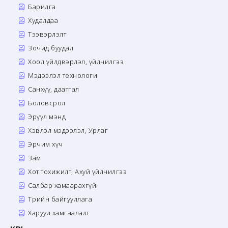
Барилга
Худалдаа
Тээвэрлэлт
Зочид буудал
Хоол үйлдвэрлэл, үйлчилгээ
Мэдээлэл технологи
Санхүү, даатгал
Боловсрол
Эрүүл мэнд
Хэвлэл мэдээлэл, Урлаг
Эрчим хүч
Зам
Хот тохижилт, Ахуй үйлчилгээ
Салбар хамаарахгүй
Төрийн байгууллага
Харуул хамгаалалт