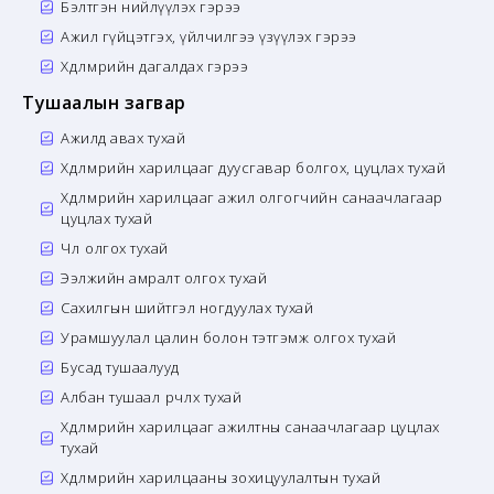
Бэлтгэн нийлүүлэх гэрээ
Ажил гүйцэтгэх, үйлчилгээ үзүүлэх гэрээ
Хөдөлмөрийн дагалдах гэрээ
Тушаалын загвар
Ажилд авах тухай
Хөдөлмөрийн харилцааг дуусгавар болгох, цуцлах тухай
Хөдөлмөрийн харилцааг ажил олгогчийн санаачлагаар
цуцлах тухай
Чөлөө олгох тухай
Ээлжийн амралт олгох тухай
Сахилгын шийтгэл ногдуулах тухай
Урамшуулал цалин болон тэтгэмж олгох тухай
Бусад тушаалууд
Албан тушаал өөрчлөх тухай
Хөдөлмөрийн харилцааг ажилтны санаачлагаар цуцлах
тухай
Хөдөлмөрийн харилцааны зохицуулалтын тухай