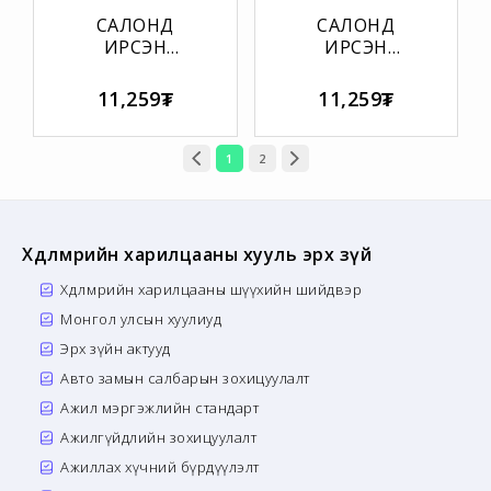
САЛОНД
САЛОНД
ИРСЭН
ИРСЭН
ГОМДОЛ
ГОМДОЛ
САНАЛЫГ
САНАЛЫГ
11,259₮
11,259₮
БҮРТГЭХ МАЯГТ
УТСААР ХҮЛЭЭН
АВАХ МАЯГТ
1
2
Хөдөлмөрийн харилцааны хууль эрх зүй
Хөдөлмөрийн харилцааны шүүхийн шийдвэр
Монгол улсын хуулиуд
Эрх зүйн актууд
Авто замын салбарын зохицуулалт
Ажил мэргэжлийн стандарт
Ажилгүйдлийн зохицуулалт
Ажиллах хүчний бүрдүүлэлт