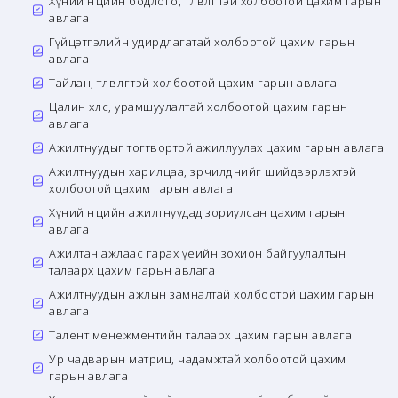
Хүний нөөцийн бодлого, төлөвлөгөөтэй холбоотой цахим гарын
авлага
Гүйцэтгэлийн удирдлагатай холбоотой цахим гарын
авлага
Тайлан, төлөвлөгөөтэй холбоотой цахим гарын авлага
Цалин хөлс, урамшуулалтай холбоотой цахим гарын
авлага
Ажилтнуудыг тогтвортой ажиллуулах цахим гарын авлага
Ажилтнуудын харилцаа, зөрчилдөөнийг шийдвэрлэхтэй
холбоотой цахим гарын авлага
Хүний нөөцийн ажилтнуудад зориулсан цахим гарын
авлага
Ажилтан ажлаас гарах үеийн зохион байгуулалтын
талаарх цахим гарын авлага
Ажилтнуудын ажлын замналтай холбоотой цахим гарын
авлага
Талент менежментийн талаарх цахим гарын авлага
Ур чадварын матриц, чадамжтай холбоотой цахим
гарын авлага