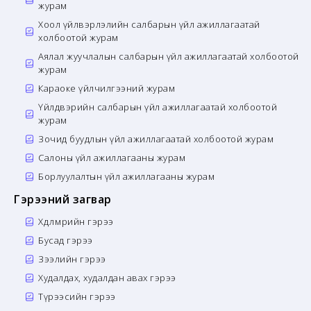
журам
Хоол үйлвэрлэлийн салбарын үйл ажиллагаатай
холбоотой журам
Аялал жуучлалын салбарын үйл ажиллагаатай холбоотой
журам
Караоке үйлчилгээний журам
Үйлдвэрийн салбарын үйл ажиллагаатай холбоотой
журам
Зочид буудлын үйл ажиллагаатай холбоотой журам
Салоны үйл ажиллагааны журам
Борлуулалтын үйл ажиллагааны журам
Гэрээний загвар
Хөдөлмөрийн гэрээ
Бусад гэрээ
Зээлийн гэрээ
Худалдах, худалдан авах гэрээ
Түрээсийн гэрээ