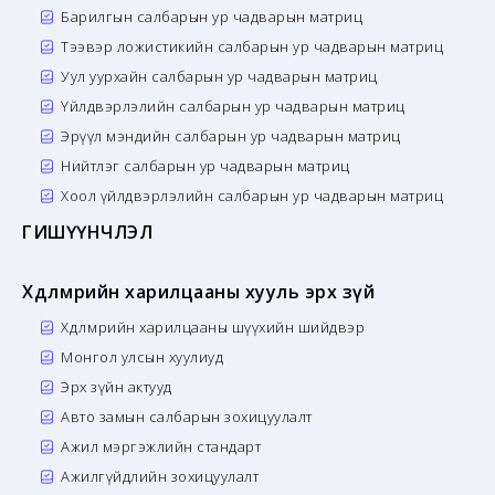
Барилгын салбарын ур чадварын матриц
Тээвэр ложистикийн салбарын ур чадварын матриц
Уул уурхайн салбарын ур чадварын матриц
Үйлдвэрлэлийн салбарын ур чадварын матриц
Эрүүл мэндийн салбарын ур чадварын матриц
Нийтлэг салбарын ур чадварын матриц
Хоол үйлдвэрлэлийн салбарын ур чадварын матриц
ГИШҮҮНЧЛЭЛ
Хөдөлмөрийн харилцааны хууль эрх зүй
Хөдөлмөрийн харилцааны шүүхийн шийдвэр
Монгол улсын хуулиуд
Эрх зүйн актууд
Авто замын салбарын зохицуулалт
Ажил мэргэжлийн стандарт
Ажилгүйдлийн зохицуулалт