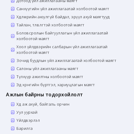
Дотоод үйл ажиллагааны маягт
Санхүүгийн үйл ажиллагаатай холбоотой маягт
Хөдөлмөрийн аюулгүй байдал, эрүүл ахуй маягтууд
Тайлан, төлөвлөгөөтэй холбоотой маягт
Боловсролын байгууллагын үйл ажиллагаатай
холбоотой маягт
Хоол үйлдвэрийн салбарын үйл ажиллагаатай
холбоотой маягт
Зочид буудлын үйл ажиллагаатай холбоотой маягт
Салоны үйл ажиллагааны маягт
Түлхүүр ажилтны холбоотой маягт
Эд хөрөнгийн бүртгэл, хариуцлагын маягт
Ажлын байрны тодорхойлолт
Хөдөө аж ахуй, байгаль орчин
Уул уурхай
Үйлдвэрлэл
Барилга