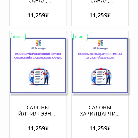
САНАЛ,
САНАЛ,
ГОМДЛЫН
ГОМДОЛ
НЭГДСЭН
ШИЙДВЭРЛЭХ
11,259₮
11,259₮
БҮРТГЭЛИЙН
МАЯГТ
МАЯГТ
ШИНЭ
ШИНЭ
САЛОНЫ
САЛОНЫ
ҮЙЛЧИЛГЭЭНИЙ
ХАРИЛЦАГЧИЙН
СЭТГЭЛ
САНАЛ
ХАНАМЖИЙН
ХҮСЭЛТИЙН
11,259₮
11,259₮
СУДАЛГААНЫ
ХУУДАС