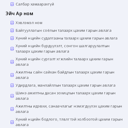
Салбар хамаарахгүй
Эйч Ар ном
Хэвлэмэл ном
Байгууллагын соёлын талаарх цахим гарын авлага
Хүний нөөцийн судалгааны талаарх цахим гарын авлага
Хүний нөөцийн бүрдүүлэлт, сонгон шалгаруулалтын
талаарх цахим гарын авлага
Хүний нөөцийн сургалт хөгжлийн талаарх цахим гарын
авлага
Ажилтны сайн сайхан байдлын талаарх цахим гарын
авлага
Удирдлага, манлайллын талаарх цахим гарын авлага
Шинэ ажилтны дасан зохицлын талаарх цахим гарын
авлага
Ажилтны идэвхи, санаачлагыг нэмэгдүүлэх цахим гарын
авлага
Хүний нөөцийн бодлого, төлөвлөгөөтэй холбоотой цахим гарын
авлага