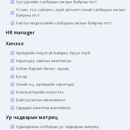
Уул уурхайн салбарын ажлын байрны тест
Үсчин, гоо сайханч, ахуй үйлчилгээний салбарын ажлын
байрны тест
Хэвлэл мэдээллийн салбарын ажлын байрны тест
HR manager
Хичээл
Хөдөлмөрийн Аюулгүй Байдал, Эрүүл Ахуй
Харилцаа, хамтын ажиллагаа
Албан баримт бичиг, архив
Бусад
Хүний нөөц, хөдөлмөрийн харилцаа
Компьютерийн хэрэглээ
Байгууллагын менежмент
Удирдах ажилтны манлайлал
Ур чадварын матриц
Худалдааны салбарын ур чадварын матриц