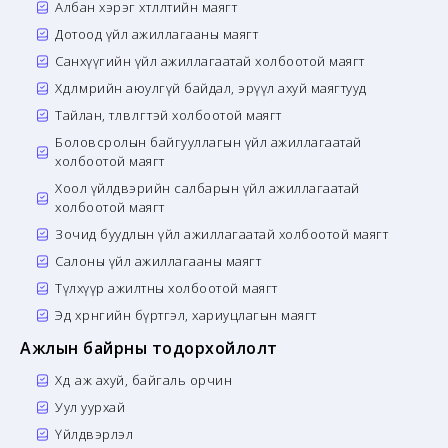
Албан хэрэг хөтлөлтийн маягт
Дотоод үйл ажиллагааны маягт
Санхүүгийн үйл ажиллагаатай холбоотой маягт
Хөдөлмөрийн аюулгүй байдал, эрүүл ахуй маягтууд
Тайлан, төлөвлөгөөтэй холбоотой маягт
Боловсролын байгууллагын үйл ажиллагаатай
холбоотой маягт
Хоол үйлдвэрийн салбарын үйл ажиллагаатай
холбоотой маягт
Зочид буудлын үйл ажиллагаатай холбоотой маягт
Салоны үйл ажиллагааны маягт
Түлхүүр ажилтны холбоотой маягт
Эд хөрөнгийн бүртгэл, хариуцлагын маягт
Ажлын байрны тодорхойлолт
Хөдөө аж ахуй, байгаль орчин
Уул уурхай
Үйлдвэрлэл