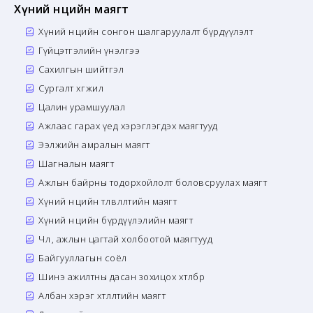
Хүний нөөцийн маягт
Хүний нөөцийн сонгон шалгаруулалт бүрдүүлэлт
Гүйцэтгэлийн үнэлгээ
Сахилгын шийтгэл
Сургалт хөгжил
Цалин урамшуулал
Ажлаас гарах үед хэрэглэгдэх маягтууд
Ээлжийн амралын маягт
Шагналын маягт
Ажлын байрны тодорхойлолт боловсруулах маягт
Хүний нөөцийн төлөвлөлтийн маягт
Хүний нөөцийн бүрдүүлэлийн маягт
Чөлөө, ажлын цагтай холбоотой маягтууд
Байгууллагын соёл
Шинэ ажилтны дасан зохицох хөтөлбөр
Албан хэрэг хөтлөлтийн маягт