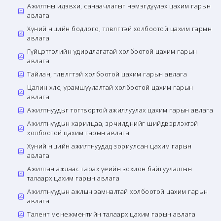
Ажилтны идэвхи, санаачлагыг нэмэгдүүлэх цахим гарын
авлага
Хүний нөөцийн бодлого, төлөвлөгөөтэй холбоотой цахим гарын
авлага
Гүйцэтгэлийн удирдлагатай холбоотой цахим гарын
авлага
Тайлан, төлөвлөгөөтэй холбоотой цахим гарын авлага
Цалин хөлс, урамшуулалтай холбоотой цахим гарын
авлага
Ажилтнуудыг тогтвортой ажиллуулах цахим гарын авлага
Ажилтнуудын харилцаа, зөрчилдөөнийг шийдвэрлэхтэй
холбоотой цахим гарын авлага
Хүний нөөцийн ажилтнуудад зориулсан цахим гарын
авлага
Ажилтан ажлаас гарах үеийн зохион байгуулалтын
талаарх цахим гарын авлага
Ажилтнуудын ажлын замналтай холбоотой цахим гарын
авлага
Талент менежментийн талаарх цахим гарын авлага