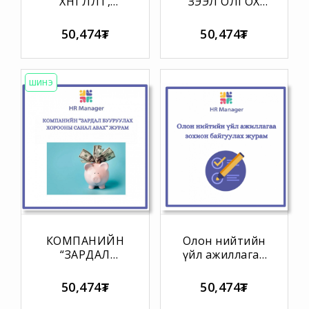
ХӨНГӨЛӨЛТ,
ЗЭЭЛ ОЛГОХ
ТЭТГЭМЖИЙН
ЖУРАМ
ЖУРАМ
50,474₮
50,474₮
ШИНЭ
КОМПАНИЙН
Олон нийтийн
“ЗАРДАЛ
үйл ажиллагаа
БУУРУУЛАХ
зохион
ХОРООНЫ
байгуулах
50,474₮
50,474₮
САНАЛ АВАХ”
журам