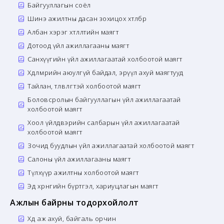
Байгууллагын соёл
Шинэ ажилтны дасан зохицох хөтөлбөр
Албан хэрэг хөтлөлтийн маягт
Дотоод үйл ажиллагааны маягт
Санхүүгийн үйл ажиллагаатай холбоотой маягт
Хөдөлмөрийн аюулгүй байдал, эрүүл ахуй маягтууд
Тайлан, төлөвлөгөөтэй холбоотой маягт
Боловсролын байгууллагын үйл ажиллагаатай
холбоотой маягт
Хоол үйлдвэрийн салбарын үйл ажиллагаатай
холбоотой маягт
Зочид буудлын үйл ажиллагаатай холбоотой маягт
Салоны үйл ажиллагааны маягт
Түлхүүр ажилтны холбоотой маягт
Эд хөрөнгийн бүртгэл, хариуцлагын маягт
Ажлын байрны тодорхойлолт
Хөдөө аж ахуй, байгаль орчин