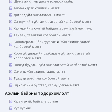
Шинэ ажилтны дасан зохицох хөтөлбөр
Албан хэрэг хөтлөлтийн маягт
Дотоод үйл ажиллагааны маягт
Санхүүгийн үйл ажиллагаатай холбоотой маягт
Хөдөлмөрийн аюулгүй байдал, эрүүл ахуй маягтууд
Тайлан, төлөвлөгөөтэй холбоотой маягт
Боловсролын байгууллагын үйл ажиллагаатай
холбоотой маягт
Хоол үйлдвэрийн салбарын үйл ажиллагаатай
холбоотой маягт
Зочид буудлын үйл ажиллагаатай холбоотой маягт
Салоны үйл ажиллагааны маягт
Түлхүүр ажилтны холбоотой маягт
Эд хөрөнгийн бүртгэл, хариуцлагын маягт
Ажлын байрны тодорхойлолт
Хөдөө аж ахуй, байгаль орчин
Уул уурхай