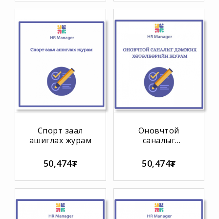
ЖУРАМ
Спорт заал
Оновчтой
ашиглах журам
саналыг
дэмжих
хөтөлбөрийн
50,474₮
50,474₮
журам