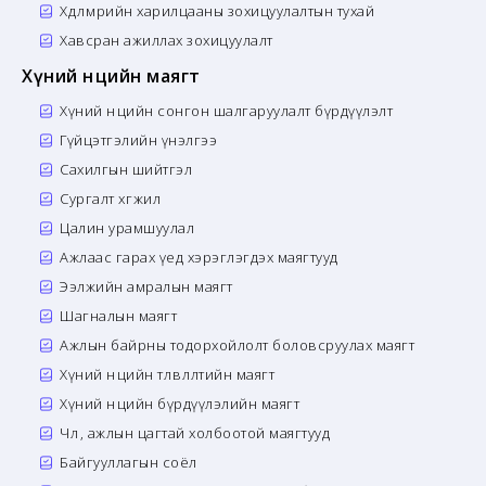
Хөдөлмөрийн харилцааны зохицуулалтын тухай
Хавсран ажиллах зохицуулалт
Хүний нөөцийн маягт
Хүний нөөцийн сонгон шалгаруулалт бүрдүүлэлт
Гүйцэтгэлийн үнэлгээ
Сахилгын шийтгэл
Сургалт хөгжил
Цалин урамшуулал
Ажлаас гарах үед хэрэглэгдэх маягтууд
Ээлжийн амралын маягт
Шагналын маягт
Ажлын байрны тодорхойлолт боловсруулах маягт
Хүний нөөцийн төлөвлөлтийн маягт
Хүний нөөцийн бүрдүүлэлийн маягт
Чөлөө, ажлын цагтай холбоотой маягтууд
Байгууллагын соёл