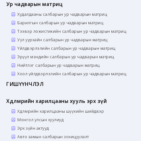
Ур чадварын матриц
Худалдааны салбарын ур чадварын матриц
Барилгын салбарын ур чадварын матриц
Тээвэр ложистикийн салбарын ур чадварын матриц
Уул уурхайн салбарын ур чадварын матриц
Үйлдвэрлэлийн салбарын ур чадварын матриц
Эрүүл мэндийн салбарын ур чадварын матриц
Нийтлэг салбарын ур чадварын матриц
Хоол үйлдвэрлэлийн салбарын ур чадварын матриц
ГИШҮҮНЧЛЭЛ
Хөдөлмөрийн харилцааны хууль эрх зүй
Хөдөлмөрийн харилцааны шүүхийн шийдвэр
Монгол улсын хуулиуд
Эрх зүйн актууд
Авто замын салбарын зохицуулалт