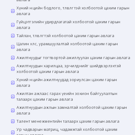
Хүний нөөцийн бодлого, төлөвлөгөөтэй холбоотой цахим гарын
авлага
Гүйцэтгэлийн удирдлагатай холбоотой цахим гарын
авлага
Тайлан, төлөвлөгөөтэй холбоотой цахим гарын авлага
Цалин хөлс, урамшуулалтай холбоотой цахим гарын
авлага
Ажилтнуудыг тогтвортой ажиллуулах цахим гарын авлага
Ажилтнуудын харилцаа, зөрчилдөөнийг шийдвэрлэхтэй
холбоотой цахим гарын авлага
Хүний нөөцийн ажилтнуудад зориулсан цахим гарын
авлага
Ажилтан ажлаас гарах үеийн зохион байгуулалтын
талаарх цахим гарын авлага
Ажилтнуудын ажлын замналтай холбоотой цахим гарын
авлага
Талент менежментийн талаарх цахим гарын авлага
Ур чадварын матриц, чадамжтай холбоотой цахим
гарын авлага