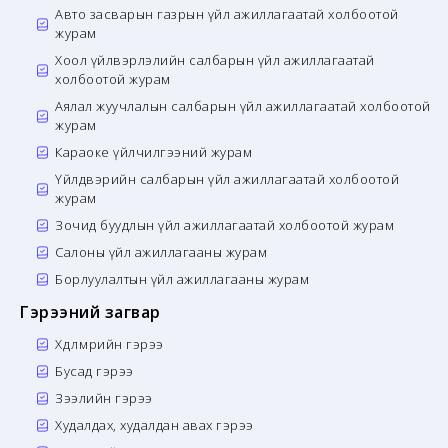
Авто засварын газрын үйл ажиллагаатай холбоотой
журам
Хоол үйлвэрлэлийн салбарын үйл ажиллагаатай
холбоотой журам
Аялал жуучлалын салбарын үйл ажиллагаатай холбоотой
журам
Караоке үйлчилгээний журам
Үйлдвэрийн салбарын үйл ажиллагаатай холбоотой
журам
Зочид буудлын үйл ажиллагаатай холбоотой журам
Салоны үйл ажиллагааны журам
Борлуулалтын үйл ажиллагааны журам
Гэрээний загвар
Хөдөлмөрийн гэрээ
Бусад гэрээ
Зээлийн гэрээ
Худалдах, худалдан авах гэрээ