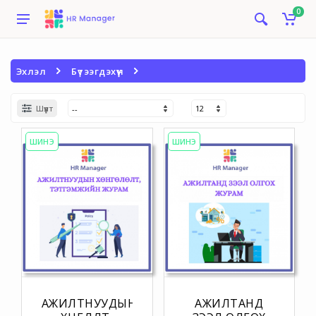
0
Эхлэл
Бүтээгдэхүүн
Шүүлт
ШИНЭ
ШИНЭ
АЖИЛТНУУДЫН
АЖИЛТАНД