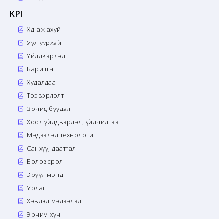
KPI
Хөдөө аж ахуй
Уул уурхай
Үйлдвэрлэл
Барилга
Худалдаа
Тээвэрлэлт
Зочид буудал
Хоол үйлдвэрлэл, үйлчилгээ
Мэдээлэл технологи
Санхүү, даатгал
Боловсрол
Эрүүл мэнд
Урлаг
Хэвлэл мэдээлэл
Эрчим хүч