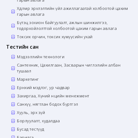
Хөдөлмөр эрхлэлтийн үйл ажиллагаатай холбоотой цахим
гарын авлага
Бүтэц зохион байгуулалт, ажлын шинжилгээ,
тодорхойлолттой холбоотой цахим гарын авлага
Токсик орчин, токсик хүмүүсийн ухай
Тестийн сан
Мэдээллийн технологи
Сантехник, Цахилгаан, Засварын чиглэлийн албан
тушаал
Маркетинг
Ерөнхий мэдлэг, ур чадвар
Захиргаа, Хүний нөөцийн менежмент
Санхүү, нягтлан бодох бүртгэл
Хууль, эрх зүй
Борлуулалт, худалдаа
Бусад тестүүд
Барилга