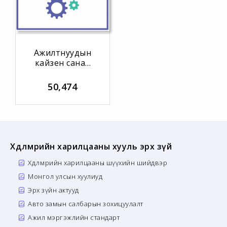
Ажилтнуудын
кайзен санал
санаачлагыг
хүлээн авах,
50,474
шийдвэрлэх
журам
Хөдөлмөрийн харилцааны хууль эрх зүй
Хөдөлмөрийн харилцааны шүүхийн шийдвэр
Монгол улсын хуулиуд
Эрх зүйн актууд
Авто замын салбарын зохицуулалт
Ажил мэргэжлийн стандарт