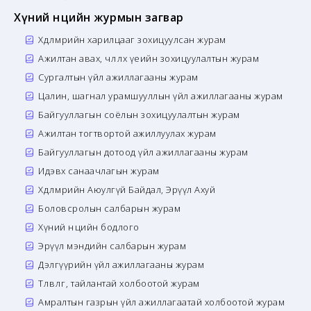
Хүний нөөцийн журмын загвар
Хөдөлмөрийн харилцааг зохицуулсан журам
Ажилтан авах, чөлөөлөх үеийн зохицуулалтын журам
Сургалтын үйл ажиллагааны журам
Цалин, шагнал урамшууллын үйл ажиллагааны журам
Байгууллагын соёлын зохицуулалтын журам
Ажилтан тогтвортой ажиллуулах журам
Байгууллагын дотоод үйл ажиллагааны журам
Идэвх санаачлагын журам
Хөдөлмөрийн Аюулгүй Байдал, Эрүүл Ахуй
Боловсролын салбарын журам
Хүний нөөцийн бодлого
Эрүүл мэндийн салбарын журам
Дэлгүүрийн үйл ажиллагааны журам
Төлөвлөгөө, тайлантай холбоотой журам
Амралтын газрын үйл ажиллагаатай холбоотой журам