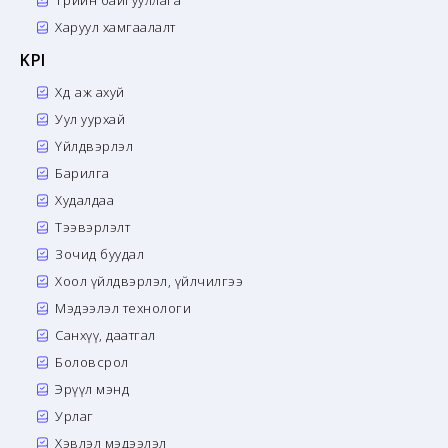
Харуул хамгаалалт
KPI
Хөдөө аж ахуй
Уул уурхай
Үйлдвэрлэл
Барилга
Худалдаа
Тээвэрлэлт
Зочид буудал
Хоол үйлдвэрлэл, үйлчилгээ
Мэдээлэл технологи
Санхүү, даатгал
Боловсрол
Эрүүл мэнд
Урлаг
Хэвлэл мэдээлэл