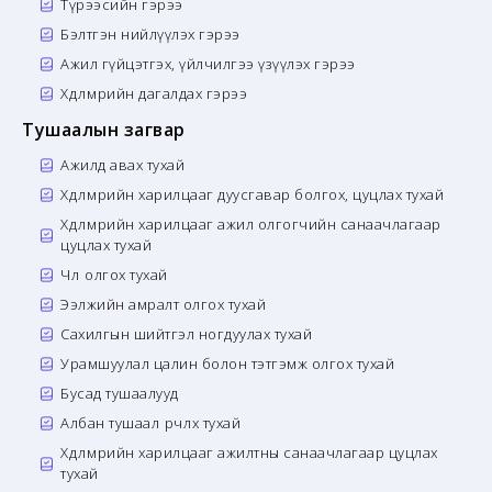
Түрээсийн гэрээ
Бэлтгэн нийлүүлэх гэрээ
Ажил гүйцэтгэх, үйлчилгээ үзүүлэх гэрээ
Хөдөлмөрийн дагалдах гэрээ
Тушаалын загвар
Ажилд авах тухай
Хөдөлмөрийн харилцааг дуусгавар болгох, цуцлах тухай
Хөдөлмөрийн харилцааг ажил олгогчийн санаачлагаар
цуцлах тухай
Чөлөө олгох тухай
Ээлжийн амралт олгох тухай
Сахилгын шийтгэл ногдуулах тухай
Урамшуулал цалин болон тэтгэмж олгох тухай
Бусад тушаалууд
Албан тушаал өөрчлөх тухай
Хөдөлмөрийн харилцааг ажилтны санаачлагаар цуцлах
тухай