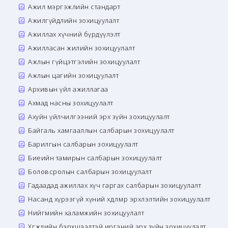
Ажил мэргэжлийн стандарт
Ажилгүйдлийн зохицуулалт
Ажиллах хүчний бүрдүүлэлт
Ажилласан жилийн зохицуулалт
Ажлын гүйцэтгэлийн зохицуулалт
Ажлын цагийн зохицуулалт
Архивын үйл ажиллагаа
Ахмад насны зохицуулалт
Ахуйн үйлчилгээний эрх зүйн зохицуулалт
Байгаль хамгааллын салбарын зохицуулалт
Барилгын салбарын зохицуулалт
Биеийн тамирын салбарын зохицуулалт
Боловсролын салбарын зохицуулалт
Гадаадад ажиллах хүч гаргах салбарын зохицуулалт
Насанд хүрээгүй хүний хөдөлмөр эрхлэлтийн зохицуулалт
Нийгмийн халамжийн зохицуулалт
Хөгжлийн бэрхшээлтэй иргэний эрх зүйн зохицуулалт