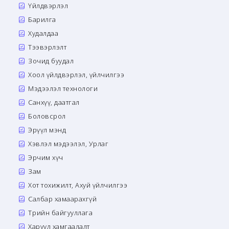
Үйлдвэрлэл
Барилга
Худалдаа
Тээвэрлэлт
Зочид буудал
Хоол үйлдвэрлэл, үйлчилгээ
Мэдээлэл технологи
Санхүү, даатгал
Боловсрол
Эрүүл мэнд
Хэвлэл мэдээлэл, Урлаг
Эрчим хүч
Зам
Хот тохижилт, Ахуй үйлчилгээ
Салбар хамаарахгүй
Төрийн байгууллага
Харуул хамгаалалт