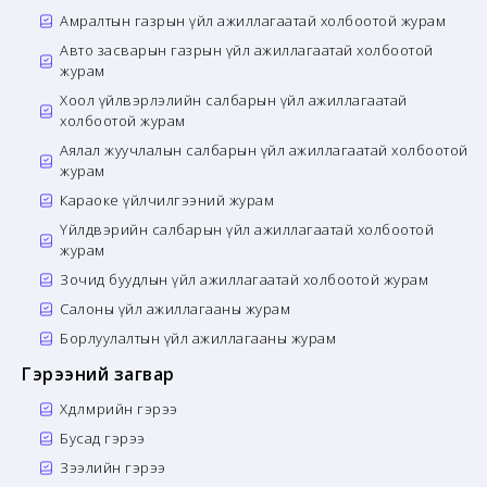
Амралтын газрын үйл ажиллагаатай холбоотой журам
Авто засварын газрын үйл ажиллагаатай холбоотой
журам
Хоол үйлвэрлэлийн салбарын үйл ажиллагаатай
холбоотой журам
Аялал жуучлалын салбарын үйл ажиллагаатай холбоотой
журам
Караоке үйлчилгээний журам
Үйлдвэрийн салбарын үйл ажиллагаатай холбоотой
журам
Зочид буудлын үйл ажиллагаатай холбоотой журам
Салоны үйл ажиллагааны журам
Борлуулалтын үйл ажиллагааны журам
Гэрээний загвар
Хөдөлмөрийн гэрээ
Бусад гэрээ
Зээлийн гэрээ