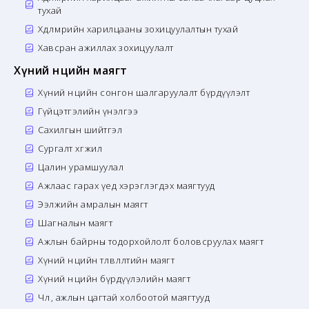
тухай
Хөдөлмөрийн харилцааны зохицуулалтын тухай
Хавсран ажиллах зохицуулалт
Хүний нөөцийн маягт
Хүний нөөцийн сонгон шалгаруулалт бүрдүүлэлт
Гүйцэтгэлийн үнэлгээ
Сахилгын шийтгэл
Сургалт хөгжил
Цалин урамшуулал
Ажлаас гарах үед хэрэглэгдэх маягтууд
Ээлжийн амралын маягт
Шагналын маягт
Ажлын байрны тодорхойлолт боловсруулах маягт
Хүний нөөцийн төлөвлөлтийн маягт
Хүний нөөцийн бүрдүүлэлийн маягт
Чөлөө, ажлын цагтай холбоотой маягтууд