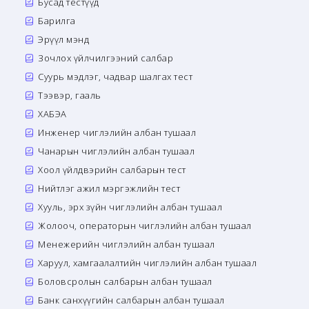
Бусад тестүүд
Барилга
Эрүүл мэнд
Зочлох үйлчилгээний салбар
Суурь мэдлэг, чадвар шалгах тест
Тээвэр, гааль
ХАБЭА
Инженер чиглэлийн албан тушаал
Чанарын чиглэлийн албан тушаал
Хоол үйлдвэрийн салбарын тест
Нийтлэг ажил мэргэжлийн тест
Хууль, эрх зүйн чиглэлийн албан тушаал
Жолооч, операторын чиглэлийн албан тушаал
Менежерийн чиглэлийн албан тушаал
Харуул, хамгаалалтийн чиглэлийн албан тушаал
Боловсролын салбарын албан тушаал
Банк санхүүгийн салбарын албан тушаал