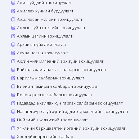
Ажилгүйдлийн зохицуулалт
Ажиллах хүчний бүрдүүлэлт
Ажилласан жилийн зохицуулалт
Ажлын гүйцэтгэлийн зохицуулалт
Ажлын цагийн зохицуулалт
Архивын үйл ажиллагаа
Ахмад насны зохицуулалт
Ахуйн үйлчилгээний эрх зүйн зохицуулалт
Байгаль хамгааллын салбарын зохицуулалт
Барилгын салбарын зохицуулалт
Биеийн тамирын салбарын зохицуулалт
Боловсролын салбарын зохицуулалт
Гадаадад ажиллах хүч гаргах салбарын зохицуулалт
Насанд хүрээгүй хүний хөдөлмөр эрхлэлтийн зохицуулалт
Нийгмийн халамжийн зохицуулалт
Хөгжлийн бэрхшээлтэй иргэний эрх зүйн зохицуулалт
Хоол үйлвэрлэлийн салбар