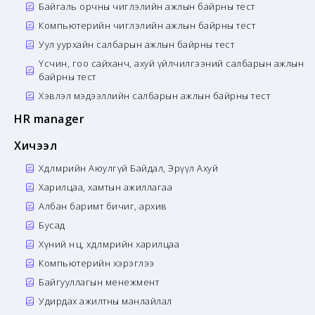
Байгаль орчны чиглэлийн ажлын байрны тест
Компьютерийн чиглэлийн ажлын байрны тест
Уул уурхайн салбарын ажлын байрны тест
Үсчин, гоо сайханч, ахуй үйлчилгээний салбарын ажлын
байрны тест
Хэвлэл мэдээллийн салбарын ажлын байрны тест
HR manager
Хичээл
Хөдөлмөрийн Аюулгүй Байдал, Эрүүл Ахуй
Харилцаа, хамтын ажиллагаа
Албан баримт бичиг, архив
Бусад
Хүний нөөц, хөдөлмөрийн харилцаа
Компьютерийн хэрэглээ
Байгууллагын менежмент
Удирдах ажилтны манлайлал