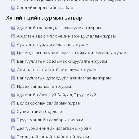
Хоол үйлвэрлэлийн салбар
Хүний нөөцийн журмын загвар
Хөдөлмөрийн харилцааг зохицуулсан журам
Ажилтан авах, чөлөөлөх үеийн зохицуулалтын журам
Сургалтын үйл ажиллагааны журам
Цалин, шагнал урамшууллын үйл ажиллагааны журам
Байгууллагын соёлын зохицуулалтын журам
Ажилтан тогтвортой ажиллуулах журам
Байгууллагын дотоод үйл ажиллагааны журам
Идэвх санаачлагын журам
Хөдөлмөрийн Аюулгүй Байдал, Эрүүл Ахуй
Боловсролын салбарын журам
Хүний нөөцийн бодлого
Эрүүл мэндийн салбарын журам
Дэлгүүрийн үйл ажиллагааны журам
Төлөвлөгөө, тайлантай холбоотой журам