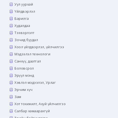
Уул уурхай
Үйлдвэрлэл
Барилга
Худалдаа
Тээвэрлэлт
Зочид буудал
Хоол үйлдвэрлэл, үйлчилгээ
Мэдээлэл технологи
Санхүү, даатгал
Боловсрол
Эрүүл мэнд
Хэвлэл мэдээлэл, Урлаг
Эрчим хүч
Зам
Хот тохижилт, Ахуй үйлчилгээ
Салбар хамаарахгүй
Төрийн байгууллага