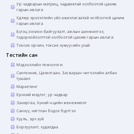
Ур чадварын матриц, чадамжтай холбоотой цахим
гарын авлага
Хөдөлмөр эрхлэлтийн үйл ажиллагаатай холбоотой цахим
гарын авлага
Бүтэц зохион байгуулалт, ажлын шинжилгээ,
тодорхойлолттой холбоотой цахим гарын авлага
Токсик орчин, токсик хүмүүсийн ухай
Тестийн сан
Мэдээллийн технологи
Сантехник, Цахилгаан, Засварын чиглэлийн албан
тушаал
Маркетинг
Ерөнхий мэдлэг, ур чадвар
Захиргаа, Хүний нөөцийн менежмент
Санхүү, нягтлан бодох бүртгэл
Хууль, эрх зүй
Борлуулалт, худалдаа