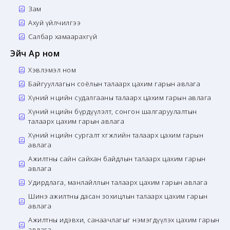
Зам
Ахуй үйлчилгээ
Салбар хамаарахгүй
Эйч Ар ном
Хэвлэмэл ном
Байгууллагын соёлын талаарх цахим гарын авлага
Хүний нөөцийн судалгааны талаарх цахим гарын авлага
Хүний нөөцийн бүрдүүлэлт, сонгон шалгаруулалтын
талаарх цахим гарын авлага
Хүний нөөцийн сургалт хөгжлийн талаарх цахим гарын
авлага
Ажилтны сайн сайхан байдлын талаарх цахим гарын
авлага
Удирдлага, манлайллын талаарх цахим гарын авлага
Шинэ ажилтны дасан зохицлын талаарх цахим гарын
авлага
Ажилтны идэвхи, санаачлагыг нэмэгдүүлэх цахим гарын
авлага