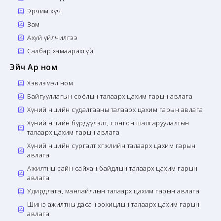
Эрчим хүч
Зам
Ахуй үйлчилгээ
Салбар хамаарахгүй
Эйч Ар ном
Хэвлэмэл ном
Байгууллагын соёлын талаарх цахим гарын авлага
Хүний нөөцийн судалгааны талаарх цахим гарын авлага
Хүний нөөцийн бүрдүүлэлт, сонгон шалгаруулалтын
талаарх цахим гарын авлага
Хүний нөөцийн сургалт хөгжлийн талаарх цахим гарын
авлага
Ажилтны сайн сайхан байдлын талаарх цахим гарын
авлага
Удирдлага, манлайллын талаарх цахим гарын авлага
Шинэ ажилтны дасан зохицлын талаарх цахим гарын
авлага