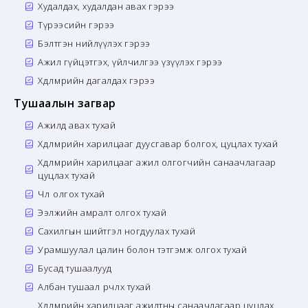
Худалдах, худалдан авах гэрээ
Түрээсийн гэрээ
Бэлтгэн нийлүүлэх гэрээ
Ажил гүйцэтгэх, үйлчилгээ үзүүлэх гэрээ
Хөдөлмөрийн дагалдах гэрээ
Тушаалын загвар
Ажилд авах тухай
Хөдөлмөрийн харилцааг дуусгавар болгох, цуцлах тухай
Хөдөлмөрийн харилцааг ажил олгогчийн санаачлагаар
цуцлах тухай
Чөлөө олгох тухай
Ээлжийн амралт олгох тухай
Сахилгын шийтгэл ногдуулах тухай
Урамшуулал цалин болон тэтгэмж олгох тухай
Бусад тушаалууд
Албан тушаал өөрчлөх тухай
Хөдөлмөрийн харилцааг ажилтны санаачлагаар цуцлах