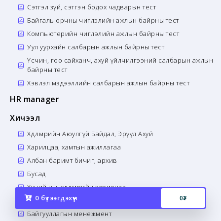
Сэтгэл зүй, сэтгэн бодох чадварын тест
Байгаль орчны чиглэлийн ажлын байрны тест
Компьютерийн чиглэлийн ажлын байрны тест
Уул уурхайн салбарын ажлын байрны тест
Үсчин, гоо сайханч, ахуй үйлчилгээний салбарын ажлын
байрны тест
Хэвлэл мэдээллийн салбарын ажлын байрны тест
HR manager
Хичээл
Хөдөлмөрийн Аюулгүй Байдал, Эрүүл Ахуй
Харилцаа, хамтын ажиллагаа
Албан баримт бичиг, архив
Бусад
Хүний нөөц, хөдөлмөрийн харилцаа
0
бүтээгдэхүүн
0
₮
Компьютерийн хэрэглээ
Байгууллагын менежмент