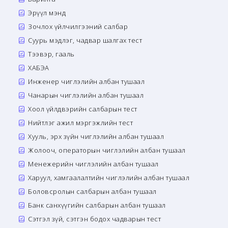
Эрүүл мэнд
Зочлох үйлчилгээний салбар
Суурь мэдлэг, чадвар шалгах тест
Тээвэр, гааль
ХАБЭА
Инженер чиглэлийн албан тушаал
Чанарын чиглэлийн албан тушаал
Хоол үйлдвэрийн салбарын тест
Нийтлэг ажил мэргэжлийн тест
Хууль, эрх зүйн чиглэлийн албан тушаал
Жолооч, операторын чиглэлийн албан тушаал
Менежерийн чиглэлийн албан тушаал
Харуул, хамгаалалтийн чиглэлийн албан тушаал
Боловсролын салбарын албан тушаал
Банк санхүүгийн салбарын албан тушаал
Сэтгэл зүй, сэтгэн бодох чадварын тест