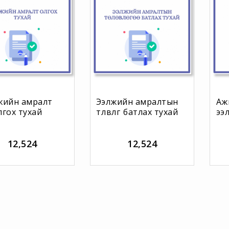
жийн амралт
Ээлжийн амралтын
Аж
лгох тухай
төлөвлөгөө батлах тухай
ээ
ца
12,524
12,524