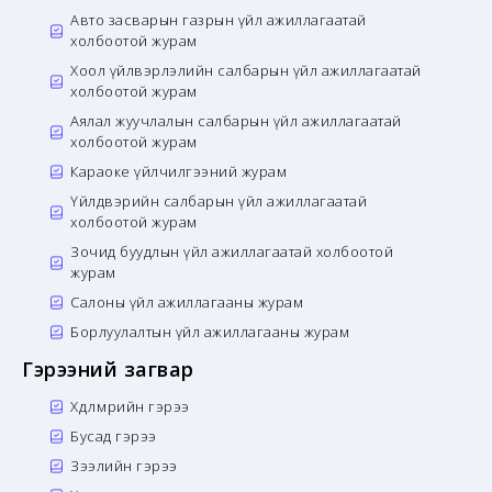
Авто засварын газрын үйл ажиллагаатай
холбоотой журам
Хоол үйлвэрлэлийн салбарын үйл ажиллагаатай
холбоотой журам
Аялал жуучлалын салбарын үйл ажиллагаатай
холбоотой журам
Караоке үйлчилгээний журам
Үйлдвэрийн салбарын үйл ажиллагаатай
холбоотой журам
Зочид буудлын үйл ажиллагаатай холбоотой
журам
Салоны үйл ажиллагааны журам
Борлуулалтын үйл ажиллагааны журам
Гэрээний загвар
Хөдөлмөрийн гэрээ
Бусад гэрээ
Зээлийн гэрээ