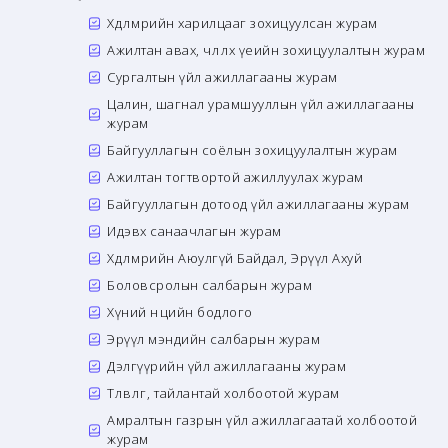
Хөдөлмөрийн харилцааг зохицуулсан журам
Ажилтан авах, чөлөөлөх үеийн зохицуулалтын журам
Сургалтын үйл ажиллагааны журам
Цалин, шагнал урамшууллын үйл ажиллагааны
журам
Байгууллагын соёлын зохицуулалтын журам
Ажилтан тогтвортой ажиллуулах журам
Байгууллагын дотоод үйл ажиллагааны журам
Идэвх санаачлагын журам
Хөдөлмөрийн Аюулгүй Байдал, Эрүүл Ахуй
Боловсролын салбарын журам
Хүний нөөцийн бодлого
Эрүүл мэндийн салбарын журам
Дэлгүүрийн үйл ажиллагааны журам
Төлөвлөгөө, тайлантай холбоотой журам
Амралтын газрын үйл ажиллагаатай холбоотой
журам