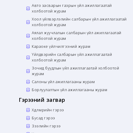
Авто засварын газрын үйл ажиллагаатай
холбоотой журам
Хоол үйлвэрлэлийн салбарын үйл ажиллагаатай
холбоотой журам
Аялал жуучлалын салбарын үйл ажиллагаатай
холбоотой журам
Караоке үйлчилгээний журам
Үйлдвэрийн салбарын үйл ажиллагаатай
холбоотой журам
Зочид буудлын үйл ажиллагаатай холбоотой
журам
Салоны үйл ажиллагааны журам
Борлуулалтын үйл ажиллагааны журам
Гэрээний загвар
Хөдөлмөрийн гэрээ
Бусад гэрээ
Зээлийн гэрээ