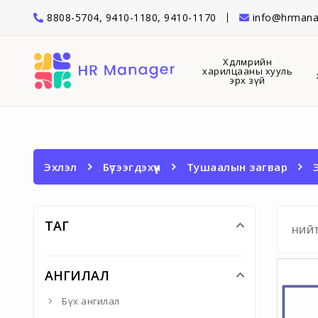
8808-5704, 9410-1180, 9410-1170
info@hrmana
Хөдөлмөрийн
харилцааны хууль
эрх зүй
Эхлэл
Бүтээгдэхүүн
Тушаалын загвар
ТАГ
НИЙ
АНГИЛАЛ
Бүх ангилал