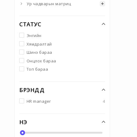
Ур чадварын матриц
СТАТУС
Энгийн
Хямдралтай
Шинэ бараа
Онцлох бараа
Топ бараа
БРЭНДҮҮД
HR manager
4
ҮНЭ