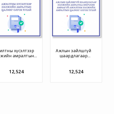
илтны хүсэлтээр
Ажлын зайлшгүй
лжийн амралтын
шаардлагаар
линг олгох тухай
ээлжийн амралтаа
биечлэн амраагүй
ажилтны ээлжийн
12,524
12,524
амралтын цалинг
олгох тухай