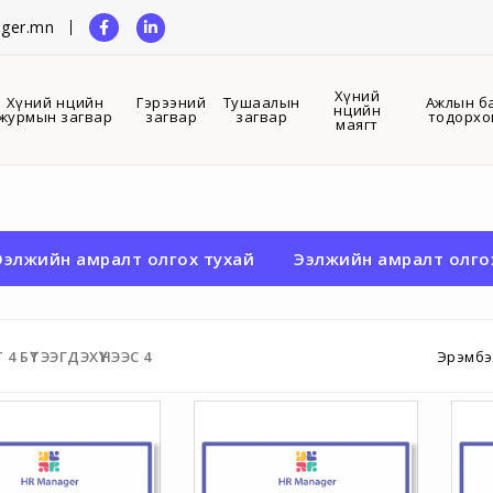
ger.mn
Хүний
Хүний нөөцийн
Гэрээний
Тушаалын
Ажлын б
нөөцийн
журмын загвар
загвар
загвар
тодорхо
маягт
Ээлжийн амралт олгох тухай
Ээлжийн амралт олго
Т
4
БҮТЭЭГДЭХҮҮНЭЭС
4
Эрэмбэ