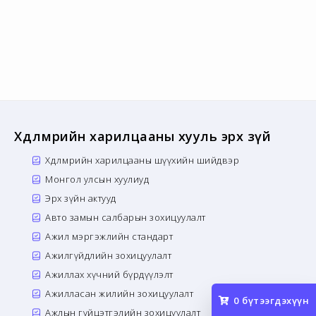
Хөдөлмөрийн харилцааны хууль эрх зүй
Хөдөлмөрийн харилцааны шүүхийн шийдвэр
Монгол улсын хуулиуд
Эрх зүйн актууд
Авто замын салбарын зохицуулалт
Ажил мэргэжлийн стандарт
Ажилгүйдлийн зохицуулалт
Ажиллах хүчний бүрдүүлэлт
Ажилласан жилийн зохицуулалт
0
бүтээгдэхүүн
Ажлын гүйцэтгэлийн зохицуулалт