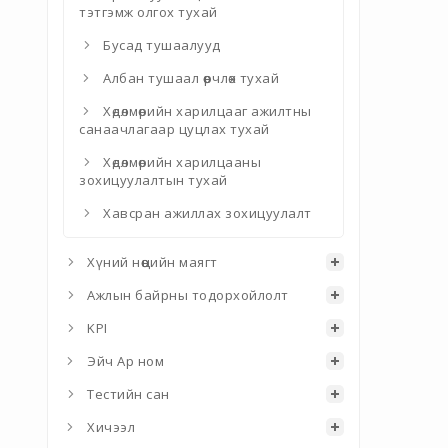
тэтгэмж олгох тухай
Бусад тушаалууд
Албан тушаал өөрчлөх тухай
Хөдөлмөрийн харилцааг ажилтны
санаачлагаар цуцлах тухай
Хөдөлмөрийн харилцааны
зохицуулалтын тухай
Хавсран ажиллах зохицуулалт
Хүний нөөцийн маягт
Ажлын байрны тодорхойлолт
KPI
Эйч Ар ном
Тестийн сан
Хичээл