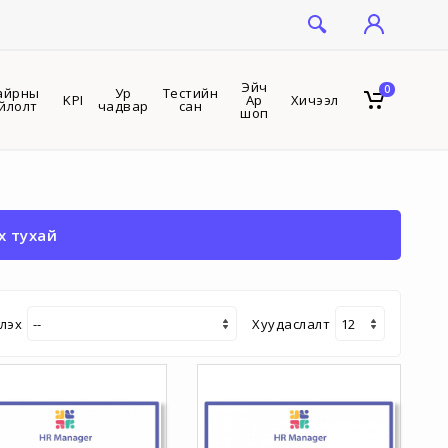
Эйч
0
айрны
Ур
Тестийн
KPI
Ар
Хичээл
йлолт
чадвар
сан
шоп
х тухай
лэх
Хуудаслалт