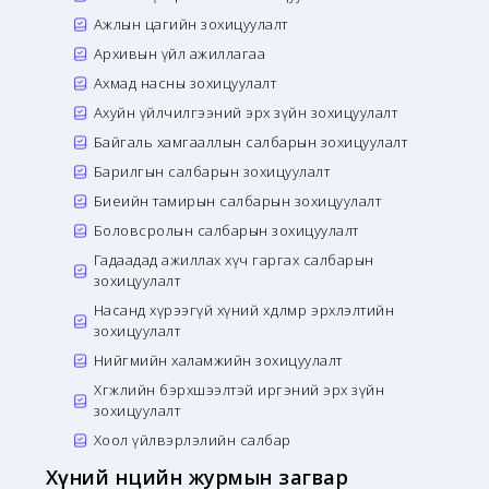
Ажлын цагийн зохицуулалт
Архивын үйл ажиллагаа
Ахмад насны зохицуулалт
Ахуйн үйлчилгээний эрх зүйн зохицуулалт
Байгаль хамгааллын салбарын зохицуулалт
Барилгын салбарын зохицуулалт
Биеийн тамирын салбарын зохицуулалт
Боловсролын салбарын зохицуулалт
Гадаадад ажиллах хүч гаргах салбарын
зохицуулалт
Насанд хүрээгүй хүний хөдөлмөр эрхлэлтийн
зохицуулалт
Нийгмийн халамжийн зохицуулалт
Хөгжлийн бэрхшээлтэй иргэний эрх зүйн
зохицуулалт
Хоол үйлвэрлэлийн салбар
Хүний нөөцийн журмын загвар