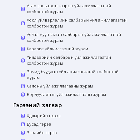
Авто засварын газрын үйл ажиллагаатай
холбоотой журам
Хоол үйлвэрлэлийн салбарын үйл ажиллагаатай
холбоотой журам
Аялал жуучлалын салбарын үйл ажиллагаатай
холбоотой журам
Караоке үйлчилгээний журам
Үйлдвэрийн салбарын үйл ажиллагаатай
холбоотой журам
Зочид буудлын үйл ажиллагаатай холбоотой
журам
Салоны үйл ажиллагааны журам
Борлуулалтын үйл ажиллагааны журам
Гэрээний загвар
Хөдөлмөрийн гэрээ
Бусад гэрээ
Зээлийн гэрээ