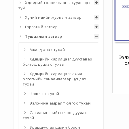
Хөдөлмөрийн харилцааны хууль эрх
зүй
Хүний нөөцийн журмын загвар
Гэрээний загвар
Тушаалын загвар
Ажилд авах тухай
Ээл
Хөдөлмөрийн харилцааг дуусгавар
о
болгох, цуцлах тухай
Хөдөлмөрийн харилцааг ажил
олгогчийн санаачлагаар цуцлах
тухай
Чөлөө олгох тухай
Ээлжийн амралт олгох тухай
Сахилгын шийтгэл ногдуулах
тухай
Урамшуулал цалин болон