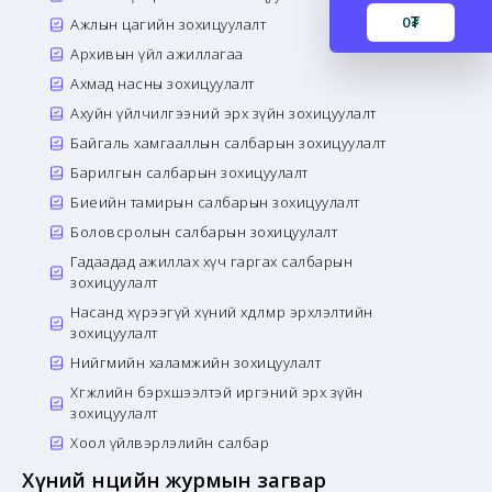
0
₮
Ажлын цагийн зохицуулалт
Архивын үйл ажиллагаа
Ахмад насны зохицуулалт
Ахуйн үйлчилгээний эрх зүйн зохицуулалт
Байгаль хамгааллын салбарын зохицуулалт
Барилгын салбарын зохицуулалт
Биеийн тамирын салбарын зохицуулалт
Боловсролын салбарын зохицуулалт
Гадаадад ажиллах хүч гаргах салбарын
зохицуулалт
Насанд хүрээгүй хүний хөдөлмөр эрхлэлтийн
зохицуулалт
Нийгмийн халамжийн зохицуулалт
Хөгжлийн бэрхшээлтэй иргэний эрх зүйн
зохицуулалт
Хоол үйлвэрлэлийн салбар
Хүний нөөцийн журмын загвар