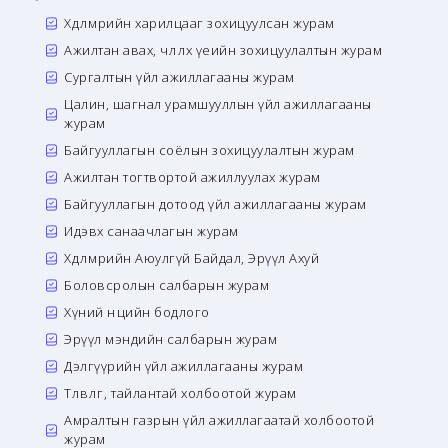
Хөдөлмөрийн харилцааг зохицуулсан журам
Ажилтан авах, чөлөөлөх үеийн зохицуулалтын журам
Сургалтын үйл ажиллагааны журам
Цалин, шагнал урамшууллын үйл ажиллагааны
журам
Байгууллагын соёлын зохицуулалтын журам
Ажилтан тогтвортой ажиллуулах журам
Байгууллагын дотоод үйл ажиллагааны журам
Идэвх санаачлагын журам
Хөдөлмөрийн Аюулгүй Байдал, Эрүүл Ахуй
Боловсролын салбарын журам
Хүний нөөцийн бодлого
Эрүүл мэндийн салбарын журам
Дэлгүүрийн үйл ажиллагааны журам
Төлөвлөгөө, тайлантай холбоотой журам
Амралтын газрын үйл ажиллагаатай холбоотой
журам