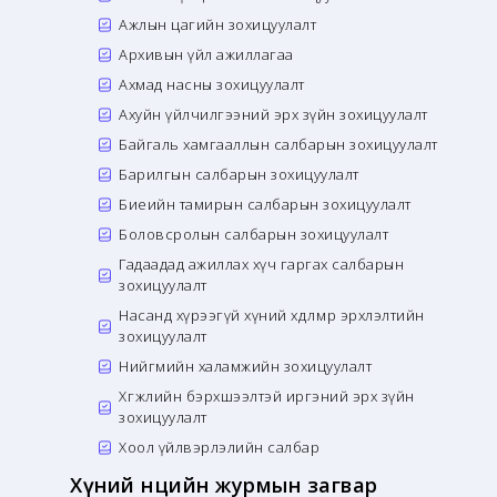
Ажлын цагийн зохицуулалт
Архивын үйл ажиллагаа
Ахмад насны зохицуулалт
Ахуйн үйлчилгээний эрх зүйн зохицуулалт
Байгаль хамгааллын салбарын зохицуулалт
Барилгын салбарын зохицуулалт
Биеийн тамирын салбарын зохицуулалт
Боловсролын салбарын зохицуулалт
Гадаадад ажиллах хүч гаргах салбарын
зохицуулалт
Насанд хүрээгүй хүний хөдөлмөр эрхлэлтийн
зохицуулалт
Нийгмийн халамжийн зохицуулалт
Хөгжлийн бэрхшээлтэй иргэний эрх зүйн
зохицуулалт
Хоол үйлвэрлэлийн салбар
Хүний нөөцийн журмын загвар