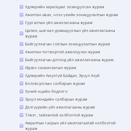
Хөдөлмөрийн харилцааг зохицуулсан журам
Ажилтан авах, чөлөөлөх үеийн зохицуулалтын журам
Сургалтын үйл ажиллагааны журам
Цалин, шагнал урамшууллын үйл ажиллагааны
журам
Байгууллагын соёлын зохицуулалтын журам
Ажилтан тогтвортой ажиллуулах журам
Байгууллагын дотоод үйл ажиллагааны журам
Идэвх санаачлагын журам
Хөдөлмөрийн Аюулгүй Байдал, Эрүүл Ахуй
Боловсролын салбарын журам
Хүний нөөцийн бодлого
Эрүүл мэндийн салбарын журам
Дэлгүүрийн үйл ажиллагааны журам
Төлөвлөгөө, тайлантай холбоотой журам
Амралтын газрын үйл ажиллагаатай холбоотой
журам