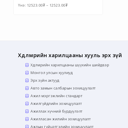
Үнэ:
12523.00
₮
–
12523.00
₮
Хөдөлмөрийн харилцааны хууль эрх зүй
Хөдөлмөрийн харилцааны шүүхийн шийдвэр
Монгол улсын хуулиуд
Эрх зүйн актууд
Авто замын салбарын зохицуулалт
Ажил мэргэжлийн стандарт
Ажилгүйдлийн зохицуулалт
Ажиллах хүчний бүрдүүлэлт
Ажилласан жилийн зохицуулалт
Ажлын гүйцэтгэлийн зохицуулалт