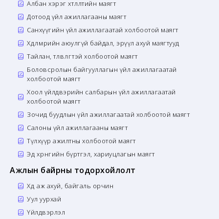
Албан хэрэг хөтлөлтийн маягт
Дотоод үйл ажиллагааны маягт
Санхүүгийн үйл ажиллагаатай холбоотой маягт
Хөдөлмөрийн аюулгүй байдал, эрүүл ахуй маягтууд
Тайлан, төлөвлөгөөтэй холбоотой маягт
Боловсролын байгууллагын үйл ажиллагаатай
холбоотой маягт
Хоол үйлдвэрийн салбарын үйл ажиллагаатай
холбоотой маягт
Зочид буудлын үйл ажиллагаатай холбоотой маягт
Салоны үйл ажиллагааны маягт
Түлхүүр ажилтны холбоотой маягт
Эд хөрөнгийн бүртгэл, хариуцлагын маягт
Ажлын байрны тодорхойлолт
Хөдөө аж ахуй, байгаль орчин
Уул уурхай
Үйлдвэрлэл