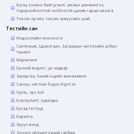
Бүтэц зохион байгуулалт, ажлын шинжилгээ,
тодорхойлолттой холбоотой цахим гарын авлага
Токсик орчин, токсик хүмүүсийн ухай
Тестийн сан
Мэдээллийн технологи
Сантехник, Цахилгаан, Засварын чиглэлийн албан
тушаал
Маркетинг
Ерөнхий мэдлэг, ур чадвар
Захиргаа, Хүний нөөцийн менежмент
Санхүү, нягтлан бодох бүртгэл
Хууль, эрх зүй
Борлуулалт, худалдаа
Бусад тестүүд
Барилга
Эрүүл мэнд
Зочлох үйлчилгээний салбар