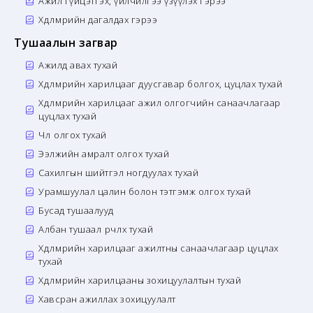
Ажил гүйцэтгэх, үйлчилгээ үзүүлэх гэрээ
Хөдөлмөрийн дагалдах гэрээ
Тушаалын загвар
Ажилд авах тухай
Хөдөлмөрийн харилцааг дуусгавар болгох, цуцлах тухай
Хөдөлмөрийн харилцааг ажил олгогчийн санаачлагаар
цуцлах тухай
Чөлөө олгох тухай
Ээлжийн амралт олгох тухай
Сахилгын шийтгэл ногдуулах тухай
Урамшуулал цалин болон тэтгэмж олгох тухай
Бусад тушаалууд
Албан тушаал өөрчлөх тухай
Хөдөлмөрийн харилцааг ажилтны санаачлагаар цуцлах
тухай
Хөдөлмөрийн харилцааны зохицуулалтын тухай
Хавсран ажиллах зохицуулалт