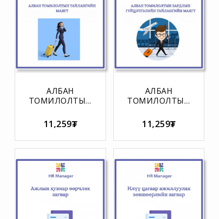
АЛБАН
АЛБАН
ТОМИЛОЛТЫН
ТОМИЛОЛТЫН
ТАЙЛАНГИЙН
ЗАРДЛЫН
МАЯГТ
ГҮЙЦЭТГЭЛИЙН
11,259₮
11,259₮
ТАЙЛАНГИЙН
МАЯГТ