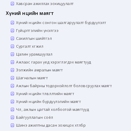
Хавсран ажиллах зохицуулалт
Хүний нөөцийн маягт
Хүний нөөцийн сонгон шалгаруулалт бүрдүүлэлт
Гүйцэтгэлийн үнэлгээ
Сахилгын шийтгэл
Сургалт хөгжил
Цалин урамшуулал
Ажлаас гарах үед хэрэглэгдэх маягтууд
Ээлжийн амралын маягт
Шагналын маягт
Ажлын байрны тодорхойлолт боловсруулах маягт
Хүний нөөцийн төлөвлөлтийн маягт
Хүний нөөцийн бүрдүүлэлийн маягт
Чөлөө, ажлын цагтай холбоотой маягтууд
Байгууллагын соёл
Шинэ ажилтны дасан зохицох хөтөлбөр