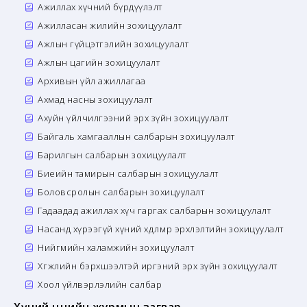
Ажиллах хүчний бүрдүүлэлт
Ажилласан жилийн зохицуулалт
Ажлын гүйцэтгэлийн зохицуулалт
Ажлын цагийн зохицуулалт
Архивын үйл ажиллагаа
Ахмад насны зохицуулалт
Ахуйн үйлчилгээний эрх зүйн зохицуулалт
Байгаль хамгааллын салбарын зохицуулалт
Барилгын салбарын зохицуулалт
Биеийн тамирын салбарын зохицуулалт
Боловсролын салбарын зохицуулалт
Гадаадад ажиллах хүч гаргах салбарын зохицуулалт
Насанд хүрээгүй хүний хөдөлмөр эрхлэлтийн зохицуулалт
Нийгмийн халамжийн зохицуулалт
Хөгжлийн бэрхшээлтэй иргэний эрх зүйн зохицуулалт
Хоол үйлвэрлэлийн салбар