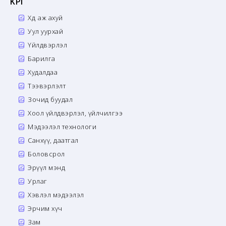
KPI
Хөдөө аж ахуй
Уул уурхай
Үйлдвэрлэл
Барилга
Худалдаа
Тээвэрлэлт
Зочид буудал
Хоол үйлдвэрлэл, үйлчилгээ
Мэдээлэл технологи
Санхүү, даатгал
Боловсрол
Эрүүл мэнд
Урлаг
Хэвлэл мэдээлэл
Эрчим хүч
Зам