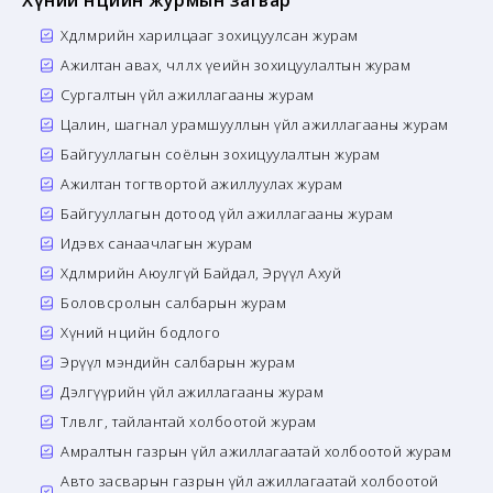
Хүний нөөцийн журмын загвар
Хөдөлмөрийн харилцааг зохицуулсан журам
Ажилтан авах, чөлөөлөх үеийн зохицуулалтын журам
Сургалтын үйл ажиллагааны журам
Цалин, шагнал урамшууллын үйл ажиллагааны журам
Байгууллагын соёлын зохицуулалтын журам
Ажилтан тогтвортой ажиллуулах журам
Байгууллагын дотоод үйл ажиллагааны журам
Идэвх санаачлагын журам
Хөдөлмөрийн Аюулгүй Байдал, Эрүүл Ахуй
Боловсролын салбарын журам
Хүний нөөцийн бодлого
Эрүүл мэндийн салбарын журам
Дэлгүүрийн үйл ажиллагааны журам
Төлөвлөгөө, тайлантай холбоотой журам
Амралтын газрын үйл ажиллагаатай холбоотой журам
Авто засварын газрын үйл ажиллагаатай холбоотой