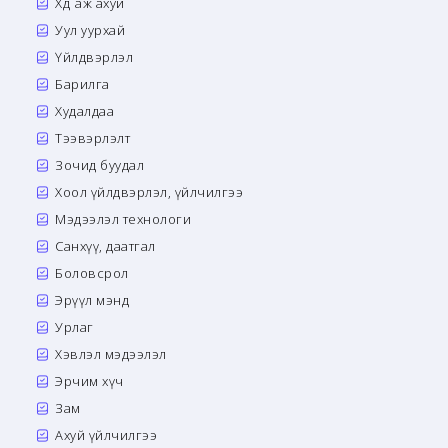
Хөдөө аж ахуй
Уул уурхай
Үйлдвэрлэл
Барилга
Худалдаа
Тээвэрлэлт
Зочид буудал
Хоол үйлдвэрлэл, үйлчилгээ
Мэдээлэл технологи
Санхүү, даатгал
Боловсрол
Эрүүл мэнд
Урлаг
Хэвлэл мэдээлэл
Эрчим хүч
Зам
Ахуй үйлчилгээ