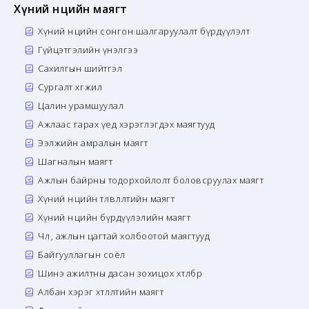
Хүний нөөцийн маягт
Хүний нөөцийн сонгон шалгаруулалт бүрдүүлэлт
Гүйцэтгэлийн үнэлгээ
Сахилгын шийтгэл
Сургалт хөгжил
Цалин урамшуулал
Ажлаас гарах үед хэрэглэгдэх маягтууд
Ээлжийн амралын маягт
Шагналын маягт
Ажлын байрны тодорхойлолт боловсруулах маягт
Хүний нөөцийн төлөвлөлтийн маягт
Хүний нөөцийн бүрдүүлэлийн маягт
Чөлөө, ажлын цагтай холбоотой маягтууд
Байгууллагын соёл
Шинэ ажилтны дасан зохицох хөтөлбөр
Албан хэрэг хөтлөлтийн маягт