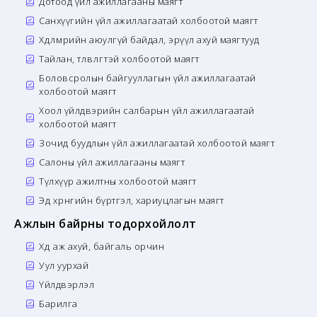
Дотоод үйл ажиллагааны маягт
Санхүүгийн үйл ажиллагаатай холбоотой маягт
Хөдөлмөрийн аюулгүй байдал, эрүүл ахуй маягтууд
Тайлан, төлөвлөгөөтэй холбоотой маягт
Боловсролын байгууллагын үйл ажиллагаатай
холбоотой маягт
Хоол үйлдвэрийн салбарын үйл ажиллагаатай
холбоотой маягт
Зочид буудлын үйл ажиллагаатай холбоотой маягт
Салоны үйл ажиллагааны маягт
Түлхүүр ажилтны холбоотой маягт
Эд хөрөнгийн бүртгэл, хариуцлагын маягт
Ажлын байрны тодорхойлолт
Хөдөө аж ахуй, байгаль орчин
Уул уурхай
Үйлдвэрлэл
Барилга