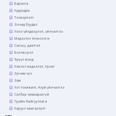
Барилга
Худалдаа
Тээвэрлэлт
Зочид буудал
Хоол үйлдвэрлэл, үйлчилгээ
Мэдээлэл технологи
Санхүү, даатгал
Боловсрол
Эрүүл мэнд
Хэвлэл мэдээлэл, Урлаг
Эрчим хүч
Зам
Хот тохижилт, Ахуй үйлчилгээ
Салбар хамаарахгүй
Төрийн байгууллага
Харуул хамгаалалт