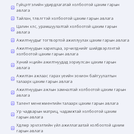
Гүйцэтгэлийн удирдлагатай холбоотой цахим гарын
авлага
Тайлан, төлөвлөгөөтэй холбоотой цахим гарын авлага
Цалин хөлс, урамшуулалтай холбоотой цахим гарын
авлага
Ажилтнуудыг тогтвортой ажиллуулах цахим гарын авлага
Ажилтнуудын харилцаа, зөрчилдөөнийг шийдвэрлэхтэй
холбоотой цахим гарын авлага
Хүний нөөцийн ажилтнуудад зориулсан цахим гарын
авлага
Ажилтан ажлаас гарах үеийн зохион байгуулалтын
талаарх цахим гарын авлага
Ажилтнуудын ажлын замналтай холбоотой цахим гарын
авлага
Талент менежментийн талаарх цахим гарын авлага
Ур чадварын матриц, чадамжтай холбоотой цахим
гарын авлага
Хөдөлмөр эрхлэлтийн үйл ажиллагаатай холбоотой цахим
гарын авлага