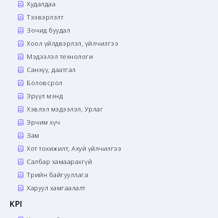
Худалдаа
Тээвэрлэлт
Зочид буудал
Хоол үйлдвэрлэл, үйлчилгээ
Мэдээлэл технологи
Санхүү, даатгал
Боловсрол
Эрүүл мэнд
Хэвлэл мэдээлэл, Урлаг
Эрчим хүч
Зам
Хот тохижилт, Ахуй үйлчилгээ
Салбар хамаарахгүй
Төрийн байгууллага
Харуул хамгаалалт
KPI