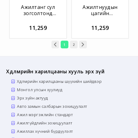
Ажилтанг сул
Ажилтнуудын
зогсолтонд
цагийн
оруулах загвар
бүртгэлийн
загвар
11,259
11,259
1
2
Хөдөлмөрийн харилцааны хууль эрх зүй
Хөдөлмөрийн харилцааны шүүхийн шийдвэр
Монгол улсын хуулиуд
Эрх зүйн актууд
Авто замын салбарын зохицуулалт
Ажил мэргэжлийн стандарт
Ажилгүйдлийн зохицуулалт
Ажиллах хүчний бүрдүүлэлт