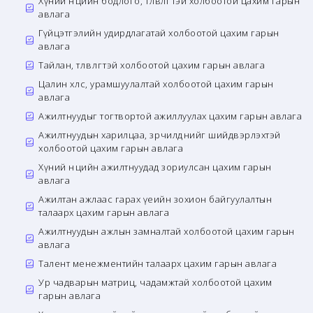
Хүний нөөцийн бодлого, төлөвлөгөөтэй холбоотой цахим гарын
авлага
Гүйцэтгэлийн удирдлагатай холбоотой цахим гарын
авлага
Тайлан, төлөвлөгөөтэй холбоотой цахим гарын авлага
Цалин хөлс, урамшуулалтай холбоотой цахим гарын
авлага
Ажилтнуудыг тогтвортой ажиллуулах цахим гарын авлага
Ажилтнуудын харилцаа, зөрчилдөөнийг шийдвэрлэхтэй
холбоотой цахим гарын авлага
Хүний нөөцийн ажилтнуудад зориулсан цахим гарын
авлага
Ажилтан ажлаас гарах үеийн зохион байгуулалтын
талаарх цахим гарын авлага
Ажилтнуудын ажлын замналтай холбоотой цахим гарын
авлага
Талент менежментийн талаарх цахим гарын авлага
Ур чадварын матриц, чадамжтай холбоотой цахим
гарын авлага