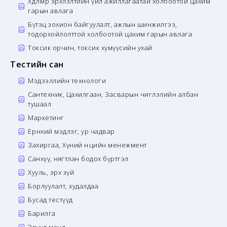
Хөдөлмөр эрхлэлтийн үйл ажиллагаатай холбоотой цахим
гарын авлага
Бүтэц зохион байгуулалт, ажлын шинжилгээ,
тодорхойлолттой холбоотой цахим гарын авлага
Токсик орчин, токсик хүмүүсийн ухай
Тестийн сан
Мэдээллийн технологи
Сантехник, Цахилгаан, Засварын чиглэлийн албан
тушаал
Маркетинг
Ерөнхий мэдлэг, ур чадвар
Захиргаа, Хүний нөөцийн менежмент
Санхүү, нягтлан бодох бүртгэл
Хууль, эрх зүй
Борлуулалт, худалдаа
Бусад тестүүд
Барилга