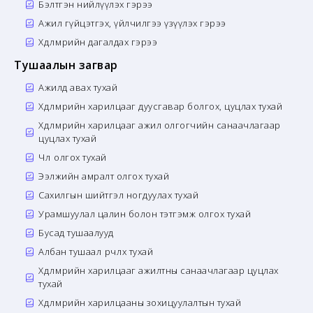
Бэлтгэн нийлүүлэх гэрээ
Ажил гүйцэтгэх, үйлчилгээ үзүүлэх гэрээ
Хөдөлмөрийн дагалдах гэрээ
Тушаалын загвар
Ажилд авах тухай
Хөдөлмөрийн харилцааг дуусгавар болгох, цуцлах тухай
Хөдөлмөрийн харилцааг ажил олгогчийн санаачлагаар
цуцлах тухай
Чөлөө олгох тухай
Ээлжийн амралт олгох тухай
Сахилгын шийтгэл ногдуулах тухай
Урамшуулал цалин болон тэтгэмж олгох тухай
Бусад тушаалууд
Албан тушаал өөрчлөх тухай
Хөдөлмөрийн харилцааг ажилтны санаачлагаар цуцлах
тухай
Хөдөлмөрийн харилцааны зохицуулалтын тухай