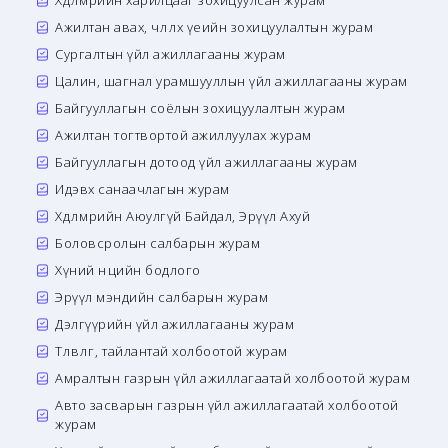
Хөдөлмөрийн харилцааг зохицуулсан журам
Ажилтан авах, чөлөөлөх үеийн зохицуулалтын журам
Сургалтын үйл ажиллагааны журам
Цалин, шагнал урамшууллын үйл ажиллагааны журам
Байгууллагын соёлын зохицуулалтын журам
Ажилтан тогтвортой ажиллуулах журам
Байгууллагын дотоод үйл ажиллагааны журам
Идэвх санаачлагын журам
Хөдөлмөрийн Аюулгүй Байдал, Эрүүл Ахуй
Боловсролын салбарын журам
Хүний нөөцийн бодлого
Эрүүл мэндийн салбарын журам
Дэлгүүрийн үйл ажиллагааны журам
Төлөвлөгөө, тайлантай холбоотой журам
Амралтын газрын үйл ажиллагаатай холбоотой журам
Авто засварын газрын үйл ажиллагаатай холбоотой
журам