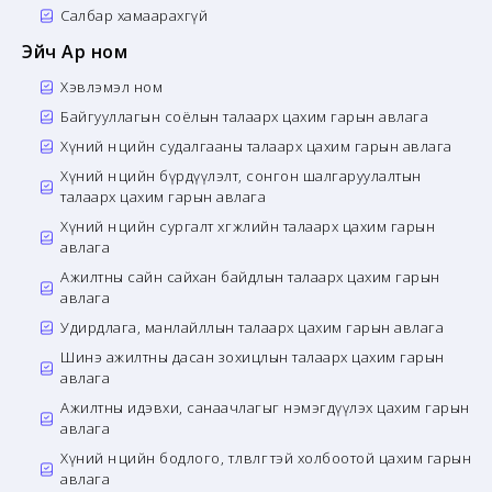
Салбар хамаарахгүй
Эйч Ар ном
Хэвлэмэл ном
Байгууллагын соёлын талаарх цахим гарын авлага
Хүний нөөцийн судалгааны талаарх цахим гарын авлага
Хүний нөөцийн бүрдүүлэлт, сонгон шалгаруулалтын
талаарх цахим гарын авлага
Хүний нөөцийн сургалт хөгжлийн талаарх цахим гарын
авлага
Ажилтны сайн сайхан байдлын талаарх цахим гарын
авлага
Удирдлага, манлайллын талаарх цахим гарын авлага
Шинэ ажилтны дасан зохицлын талаарх цахим гарын
авлага
Ажилтны идэвхи, санаачлагыг нэмэгдүүлэх цахим гарын
авлага
Хүний нөөцийн бодлого, төлөвлөгөөтэй холбоотой цахим гарын
авлага