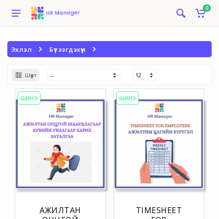
0
Эхлэл
Бүтээгдэхүүн
Шүүлт
ШИНЭ
ШИНЭ
АЖИЛТАН
TIMESHEET