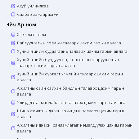
Ахуй үйлчилгээ
Салбар хамаарахгүй
Эйч Ар ном
Хэвлэмэл ном
Байгууллагын соёлын талаарх цахим гарын авлага
Хүний нөөцийн судалгааны талаарх цахим гарын авлага
Хүний нөөцийн бүрдүүлэлт, сонгон шалгаруулалтын
талаарх цахим гарын авлага
Хүний нөөцийн сургалт хөгжлийн талаарх цахим гарын
авлага
Ажилтны сайн сайхан байдлын талаарх цахим гарын
авлага
Удирдлага, манлайллын талаарх цахим гарын авлага
Шинэ ажилтны дасан зохицлын талаарх цахим гарын
авлага
Ажилтны идэвхи, санаачлагыг нэмэгдүүлэх цахим гарын
авлага