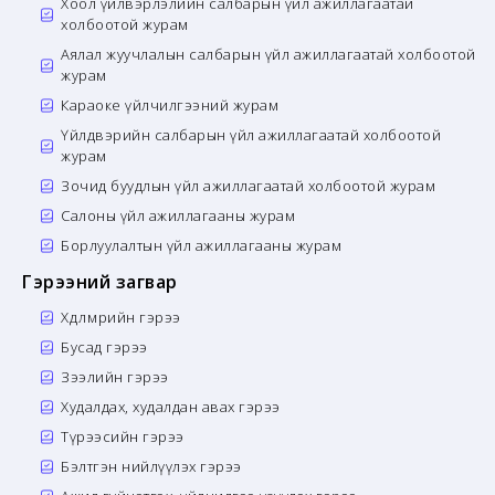
Хоол үйлвэрлэлийн салбарын үйл ажиллагаатай
холбоотой журам
Аялал жуучлалын салбарын үйл ажиллагаатай холбоотой
журам
Караоке үйлчилгээний журам
Үйлдвэрийн салбарын үйл ажиллагаатай холбоотой
журам
Зочид буудлын үйл ажиллагаатай холбоотой журам
Салоны үйл ажиллагааны журам
Борлуулалтын үйл ажиллагааны журам
Гэрээний загвар
Хөдөлмөрийн гэрээ
Бусад гэрээ
Зээлийн гэрээ
Худалдах, худалдан авах гэрээ
Түрээсийн гэрээ
Бэлтгэн нийлүүлэх гэрээ