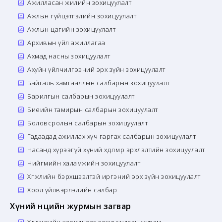
Ажилласан жилийн зохицуулалт
Ажлын гүйцэтгэлийн зохицуулалт
Ажлын цагийн зохицуулалт
Архивын үйл ажиллагаа
Ахмад насны зохицуулалт
Ахуйн үйлчилгээний эрх зүйн зохицуулалт
Байгаль хамгааллын салбарын зохицуулалт
Барилгын салбарын зохицуулалт
Биеийн тамирын салбарын зохицуулалт
Боловсролын салбарын зохицуулалт
Гадаадад ажиллах хүч гаргах салбарын зохицуулалт
Насанд хүрээгүй хүний хөдөлмөр эрхлэлтийн зохицуулалт
Нийгмийн халамжийн зохицуулалт
Хөгжлийн бэрхшээлтэй иргэний эрх зүйн зохицуулалт
Хоол үйлвэрлэлийн салбар
Хүний нөөцийн журмын загвар