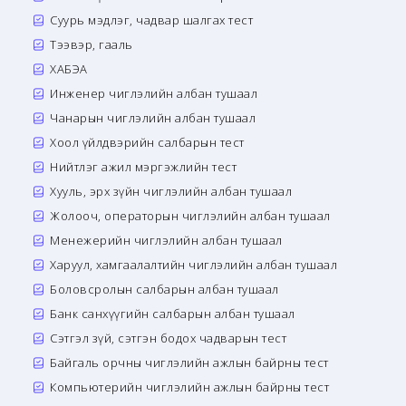
Суурь мэдлэг, чадвар шалгах тест
Тээвэр, гааль
ХАБЭА
Инженер чиглэлийн албан тушаал
Чанарын чиглэлийн албан тушаал
Хоол үйлдвэрийн салбарын тест
Нийтлэг ажил мэргэжлийн тест
Хууль, эрх зүйн чиглэлийн албан тушаал
Жолооч, операторын чиглэлийн албан тушаал
Менежерийн чиглэлийн албан тушаал
Харуул, хамгаалалтийн чиглэлийн албан тушаал
Боловсролын салбарын албан тушаал
Банк санхүүгийн салбарын албан тушаал
Сэтгэл зүй, сэтгэн бодох чадварын тест
Байгаль орчны чиглэлийн ажлын байрны тест
Компьютерийн чиглэлийн ажлын байрны тест