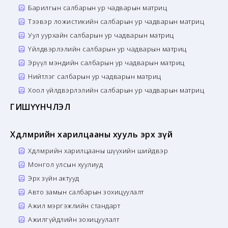
Барилгын салбарын ур чадварын матриц
Тээвэр ложистикийн салбарын ур чадварын матриц
Уул уурхайн салбарын ур чадварын матриц
Үйлдвэрлэлийн салбарын ур чадварын матриц
Эрүүл мэндийн салбарын ур чадварын матриц
Нийтлэг салбарын ур чадварын матриц
Хоол үйлдвэрлэлийн салбарын ур чадварын матриц
ГИШҮҮНЧЛЭЛ
Хөдөлмөрийн харилцааны хууль эрх зүй
Хөдөлмөрийн харилцааны шүүхийн шийдвэр
Монгол улсын хуулиуд
Эрх зүйн актууд
Авто замын салбарын зохицуулалт
Ажил мэргэжлийн стандарт
Ажилгүйдлийн зохицуулалт