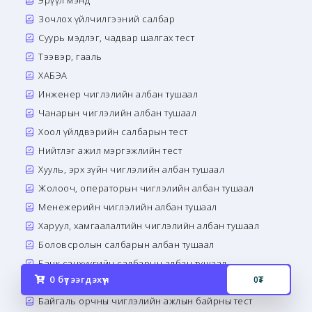
Эрүүл мэнд
Зочлох үйлчилгээний салбар
Суурь мэдлэг, чадвар шалгах тест
Тээвэр, гааль
ХАБЭА
Инженер чиглэлийн албан тушаал
Чанарын чиглэлийн албан тушаал
Хоол үйлдвэрийн салбарын тест
Нийтлэг ажил мэргэжлийн тест
Хууль, эрх зүйн чиглэлийн албан тушаал
Жолооч, операторын чиглэлийн албан тушаал
Менежерийн чиглэлийн албан тушаал
Харуул, хамгаалалтийн чиглэлийн албан тушаал
Боловсролын салбарын албан тушаал
Банк санхүүгийн салбарын албан тушаал
0
бүтээгдэхүүн
0
₮
Сэтгэл зүй, сэтгэн бодох чадварын тест
Байгаль орчны чиглэлийн ажлын байрны тест