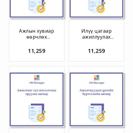
Ажлын хувиар
Илүү цагаар
өөрчлөх
ажиллуулах
загвар
зөвшөөрлийн
загвар
11,259
11,259