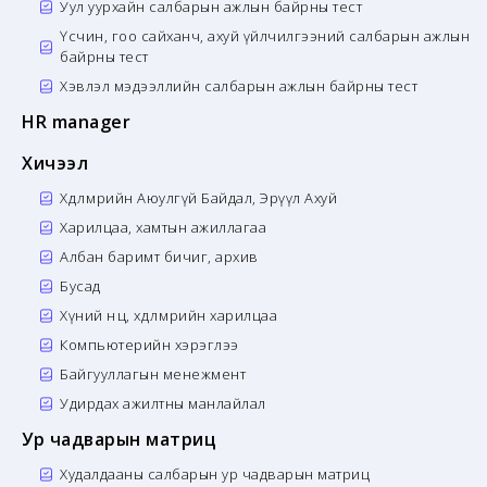
Уул уурхайн салбарын ажлын байрны тест
Үсчин, гоо сайханч, ахуй үйлчилгээний салбарын ажлын
байрны тест
Хэвлэл мэдээллийн салбарын ажлын байрны тест
HR manager
Хичээл
Хөдөлмөрийн Аюулгүй Байдал, Эрүүл Ахуй
Харилцаа, хамтын ажиллагаа
Албан баримт бичиг, архив
Бусад
Хүний нөөц, хөдөлмөрийн харилцаа
Компьютерийн хэрэглээ
Байгууллагын менежмент
Удирдах ажилтны манлайлал
Ур чадварын матриц
Худалдааны салбарын ур чадварын матриц