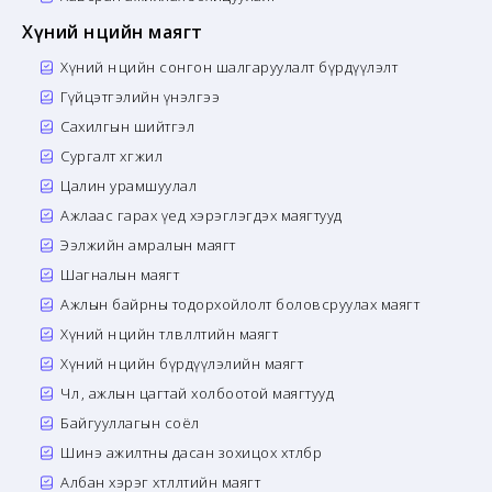
Хүний нөөцийн маягт
Хүний нөөцийн сонгон шалгаруулалт бүрдүүлэлт
Гүйцэтгэлийн үнэлгээ
Сахилгын шийтгэл
Сургалт хөгжил
Цалин урамшуулал
Ажлаас гарах үед хэрэглэгдэх маягтууд
Ээлжийн амралын маягт
Шагналын маягт
Ажлын байрны тодорхойлолт боловсруулах маягт
Хүний нөөцийн төлөвлөлтийн маягт
Хүний нөөцийн бүрдүүлэлийн маягт
Чөлөө, ажлын цагтай холбоотой маягтууд
Байгууллагын соёл
Шинэ ажилтны дасан зохицох хөтөлбөр
Албан хэрэг хөтлөлтийн маягт