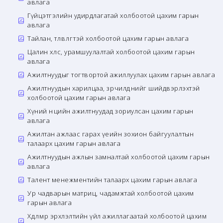
авлага
Гүйцэтгэлийн удирдлагатай холбоотой цахим гарын
авлага
Тайлан, төлөвлөгөөтэй холбоотой цахим гарын авлага
Цалин хөлс, урамшуулалтай холбоотой цахим гарын
авлага
Ажилтнуудыг тогтвортой ажиллуулах цахим гарын авлага
Ажилтнуудын харилцаа, зөрчилдөөнийг шийдвэрлэхтэй
холбоотой цахим гарын авлага
Хүний нөөцийн ажилтнуудад зориулсан цахим гарын
авлага
Ажилтан ажлаас гарах үеийн зохион байгуулалтын
талаарх цахим гарын авлага
Ажилтнуудын ажлын замналтай холбоотой цахим гарын
авлага
Талент менежментийн талаарх цахим гарын авлага
Ур чадварын матриц, чадамжтай холбоотой цахим
гарын авлага
Хөдөлмөр эрхлэлтийн үйл ажиллагаатай холбоотой цахим