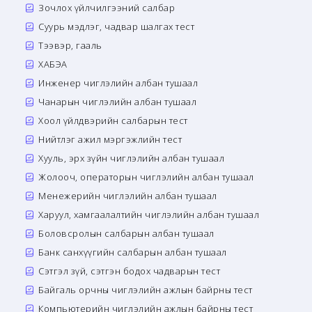
Зочлох үйлчилгээний салбар
Суурь мэдлэг, чадвар шалгах тест
Тээвэр, гааль
ХАБЭА
Инженер чиглэлийн албан тушаал
Чанарын чиглэлийн албан тушаал
Хоол үйлдвэрийн салбарын тест
Нийтлэг ажил мэргэжлийн тест
Хууль, эрх зүйн чиглэлийн албан тушаал
Жолооч, операторын чиглэлийн албан тушаал
Менежерийн чиглэлийн албан тушаал
Харуул, хамгаалалтийн чиглэлийн албан тушаал
Боловсролын салбарын албан тушаал
Банк санхүүгийн салбарын албан тушаал
Сэтгэл зүй, сэтгэн бодох чадварын тест
Байгаль орчны чиглэлийн ажлын байрны тест
Компьютерийн чиглэлийн ажлын байрны тест