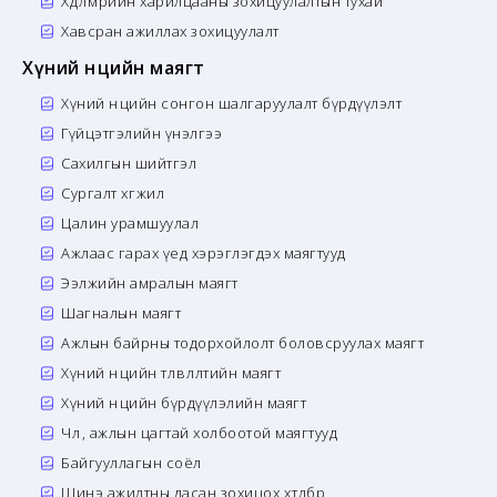
Хөдөлмөрийн харилцааны зохицуулалтын тухай
Хавсран ажиллах зохицуулалт
Хүний нөөцийн маягт
Хүний нөөцийн сонгон шалгаруулалт бүрдүүлэлт
Гүйцэтгэлийн үнэлгээ
Сахилгын шийтгэл
Сургалт хөгжил
Цалин урамшуулал
Ажлаас гарах үед хэрэглэгдэх маягтууд
Ээлжийн амралын маягт
Шагналын маягт
Ажлын байрны тодорхойлолт боловсруулах маягт
Хүний нөөцийн төлөвлөлтийн маягт
Хүний нөөцийн бүрдүүлэлийн маягт
Чөлөө, ажлын цагтай холбоотой маягтууд
Байгууллагын соёл
Шинэ ажилтны дасан зохицох хөтөлбөр