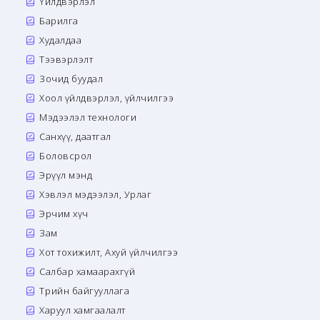
Үйлдвэрлэл
Барилга
Худалдаа
Тээвэрлэлт
Зочид буудал
Хоол үйлдвэрлэл, үйлчилгээ
Мэдээлэл технологи
Санхүү, даатгал
Боловсрол
Эрүүл мэнд
Хэвлэл мэдээлэл, Урлаг
Эрчим хүч
Зам
Хот тохижилт, Ахуй үйлчилгээ
Салбар хамаарахгүй
Төрийн байгууллага
Харуул хамгаалалт