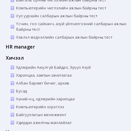
Байгаль орчны чиглэлийн ажлын байрны тест
Компьютерийн чиглэлийн ажлын байрны тест
Уул уурхайн салбарын ажлын байрны тест
Үсчин, гоо сайханч, ахуй үйлчилгээний салбарын ажлын
байрны тест
Хэвлэл мэдээллийн салбарын ажлын байрны тест
HR manager
Хичээл
Хөдөлмөрийн Аюулгүй Байдал, Эрүүл Ахуй
Харилцаа, хамтын ажиллагаа
Албан баримт бичиг, архив
Бусад
Хүний нөөц, хөдөлмөрийн харилцаа
Компьютерийн хэрэглээ
Байгууллагын менежмент
Удирдах ажилтны манлайлал