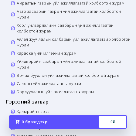
Амралтын газрын үйл ажиллагаатай холбоотой журам
Авто засварын газрын үйл ажиллагаатай холбоотой
журам
Хоол үйлвэрлэлийн салбарын үйл ажиллагаатай
холбоотой журам
Аялал жуучлалын салбарын үйл ажиллагаатай холбоотой
журам
Караоке үйлчилгээний журам
Үйлдвэрийн салбарын үйл ажиллагаатай холбоотой
журам
Зочид буудлын үйл ажиллагаатай холбоотой журам
Салоны үйл ажиллагааны журам
Борлуулалтын үйл ажиллагааны журам
Гэрээний загвар
Хөдөлмөрийн гэрээ
Бусад гэрээ
0
бүтээгдэхүүн
0
₮
Зээлийн гэрээ