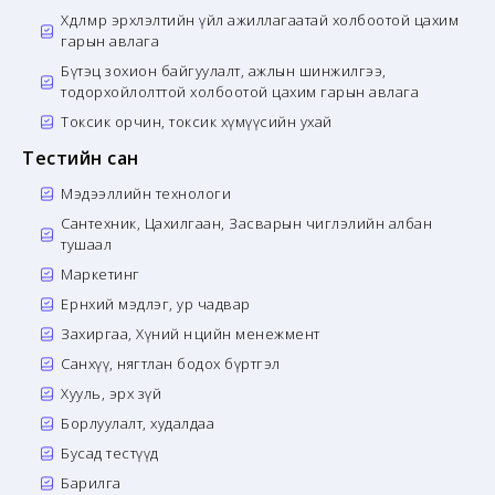
Хөдөлмөр эрхлэлтийн үйл ажиллагаатай холбоотой цахим
гарын авлага
Бүтэц зохион байгуулалт, ажлын шинжилгээ,
тодорхойлолттой холбоотой цахим гарын авлага
Токсик орчин, токсик хүмүүсийн ухай
Тестийн сан
Мэдээллийн технологи
Сантехник, Цахилгаан, Засварын чиглэлийн албан
тушаал
Маркетинг
Ерөнхий мэдлэг, ур чадвар
Захиргаа, Хүний нөөцийн менежмент
Санхүү, нягтлан бодох бүртгэл
Хууль, эрх зүй
Борлуулалт, худалдаа
Бусад тестүүд
Барилга