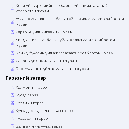
Хоол үйлвэрлэлийн салбарын үйл ажиллагаатай
холбоотой журам
Аялал жуучлалын салбарын үйл ажиллагаатай холбоотой
журам
Караоке үйлчилгээний журам
Үйлдвэрийн салбарын үйл ажиллагаатай холбоотой
журам
Зочид буудлын үйл ажиллагаатай холбоотой журам
Салоны үйл ажиллагааны журам
Борлуулалтын үйл ажиллагааны журам
Гэрээний загвар
Хөдөлмөрийн гэрээ
Бусад гэрээ
Зээлийн гэрээ
Худалдах, худалдан авах гэрээ
Түрээсийн гэрээ
Бэлтгэн нийлүүлэх гэрээ