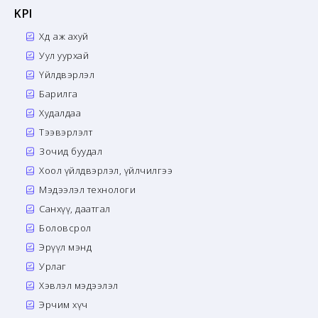
KPI
Хөдөө аж ахуй
Уул уурхай
Үйлдвэрлэл
Барилга
Худалдаа
Тээвэрлэлт
Зочид буудал
Хоол үйлдвэрлэл, үйлчилгээ
Мэдээлэл технологи
Санхүү, даатгал
Боловсрол
Эрүүл мэнд
Урлаг
Хэвлэл мэдээлэл
Эрчим хүч