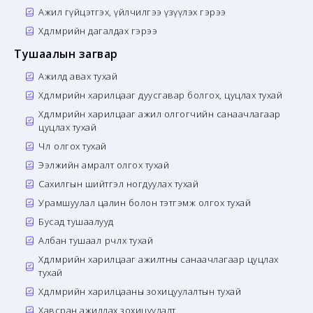
Ажил гүйцэтгэх, үйлчилгээ үзүүлэх гэрээ
Хөдөлмөрийн дагалдах гэрээ
Тушаалын загвар
Ажилд авах тухай
Хөдөлмөрийн харилцааг дуусгавар болгох, цуцлах тухай
Хөдөлмөрийн харилцааг ажил олгогчийн санаачлагаар
цуцлах тухай
Чөлөө олгох тухай
Ээлжийн амралт олгох тухай
Сахилгын шийтгэл ногдуулах тухай
Урамшуулал цалин болон тэтгэмж олгох тухай
Бусад тушаалууд
Албан тушаал өөрчлөх тухай
Хөдөлмөрийн харилцааг ажилтны санаачлагаар цуцлах
тухай
Хөдөлмөрийн харилцааны зохицуулалтын тухай
Хавсран ажиллах зохицуулалт