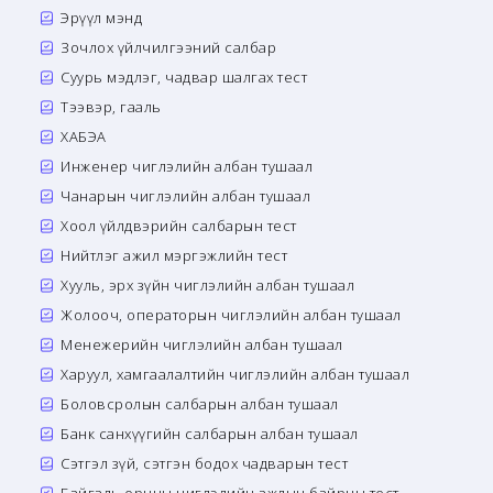
Эрүүл мэнд
Зочлох үйлчилгээний салбар
Суурь мэдлэг, чадвар шалгах тест
Тээвэр, гааль
ХАБЭА
Инженер чиглэлийн албан тушаал
Чанарын чиглэлийн албан тушаал
Хоол үйлдвэрийн салбарын тест
Нийтлэг ажил мэргэжлийн тест
Хууль, эрх зүйн чиглэлийн албан тушаал
Жолооч, операторын чиглэлийн албан тушаал
Менежерийн чиглэлийн албан тушаал
Харуул, хамгаалалтийн чиглэлийн албан тушаал
Боловсролын салбарын албан тушаал
Банк санхүүгийн салбарын албан тушаал
Сэтгэл зүй, сэтгэн бодох чадварын тест