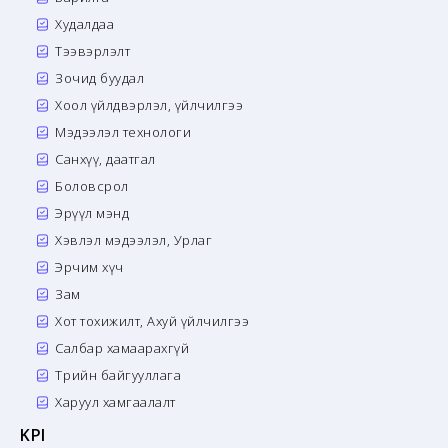
Худалдаа
Тээвэрлэлт
Зочид буудал
Хоол үйлдвэрлэл, үйлчилгээ
Мэдээлэл технологи
Санхүү, даатгал
Боловсрол
Эрүүл мэнд
Хэвлэл мэдээлэл, Урлаг
Эрчим хүч
Зам
Хот тохижилт, Ахуй үйлчилгээ
Салбар хамаарахгүй
Төрийн байгууллага
Харуул хамгаалалт
KPI