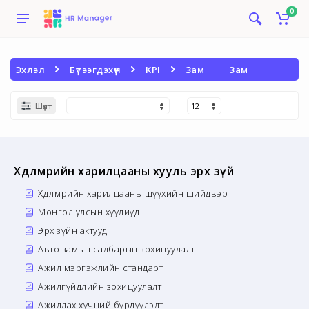
0
Эхлэл
Бүтээгдэхүүн
KPI
Зам
Зам
Шүүлт
Хөдөлмөрийн харилцааны хууль эрх зүй
Хөдөлмөрийн харилцааны шүүхийн шийдвэр
Монгол улсын хуулиуд
Эрх зүйн актууд
Авто замын салбарын зохицуулалт
Ажил мэргэжлийн стандарт
Ажилгүйдлийн зохицуулалт
Ажиллах хүчний бүрдүүлэлт