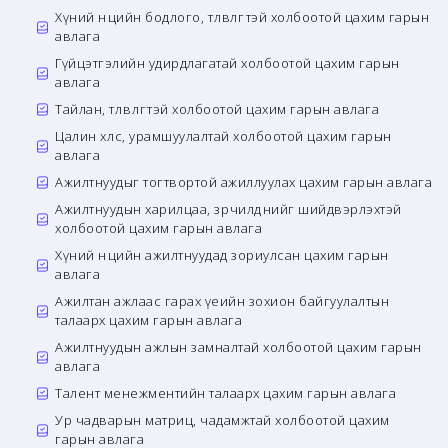
Хүний нөөцийн бодлого, төлөвлөгөөтэй холбоотой цахим гарын
авлага
Гүйцэтгэлийн удирдлагатай холбоотой цахим гарын
авлага
Тайлан, төлөвлөгөөтэй холбоотой цахим гарын авлага
Цалин хөлс, урамшуулалтай холбоотой цахим гарын
авлага
Ажилтнуудыг тогтвортой ажиллуулах цахим гарын авлага
Ажилтнуудын харилцаа, зөрчилдөөнийг шийдвэрлэхтэй
холбоотой цахим гарын авлага
Хүний нөөцийн ажилтнуудад зориулсан цахим гарын
авлага
Ажилтан ажлаас гарах үеийн зохион байгуулалтын
талаарх цахим гарын авлага
Ажилтнуудын ажлын замналтай холбоотой цахим гарын
авлага
Талент менежментийн талаарх цахим гарын авлага
Ур чадварын матриц, чадамжтай холбоотой цахим
гарын авлага