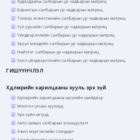
Худалдааны салбарын ур чадварын матриц
Барилгын салбарын ур чадварын матриц
Тээвэр ложистикийн салбарын ур чадварын матриц
Уул уурхайн салбарын ур чадварын матриц
Үйлдвэрлэлийн салбарын ур чадварын матриц
Эрүүл мэндийн салбарын ур чадварын матриц
Нийтлэг салбарын ур чадварын матриц
Хоол үйлдвэрлэлийн салбарын ур чадварын матриц
ГИШҮҮНЧЛЭЛ
Хөдөлмөрийн харилцааны хууль эрх зүй
Хөдөлмөрийн харилцааны шүүхийн шийдвэр
Монгол улсын хуулиуд
Эрх зүйн актууд
Авто замын салбарын зохицуулалт
Ажил мэргэжлийн стандарт
Ажилгүйдлийн зохицуулалт