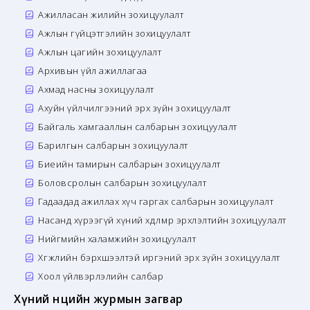
Ажилласан жилийн зохицуулалт
Ажлын гүйцэтгэлийн зохицуулалт
Ажлын цагийн зохицуулалт
Архивын үйл ажиллагаа
Ахмад насны зохицуулалт
Ахуйн үйлчилгээний эрх зүйн зохицуулалт
Байгаль хамгааллын салбарын зохицуулалт
Барилгын салбарын зохицуулалт
Биеийн тамирын салбарын зохицуулалт
Боловсролын салбарын зохицуулалт
Гадаадад ажиллах хүч гаргах салбарын зохицуулалт
Насанд хүрээгүй хүний хөдөлмөр эрхлэлтийн зохицуулалт
Нийгмийн халамжийн зохицуулалт
Хөгжлийн бэрхшээлтэй иргэний эрх зүйн зохицуулалт
Хоол үйлвэрлэлийн салбар
Хүний нөөцийн журмын загвар