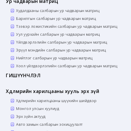
Ур чадварын матриц
Худалдааны салбарын ур чадварын матриц
Барилгын салбарын ур чадварын матриц
Тээвэр ложистикийн салбарын ур чадварын матриц
Уул уурхайн салбарын ур чадварын матриц
Үйлдвэрлэлийн салбарын ур чадварын матриц
Эрүүл мэндийн салбарын ур чадварын матриц
Нийтлэг салбарын ур чадварын матриц
Хоол үйлдвэрлэлийн салбарын ур чадварын матриц
ГИШҮҮНЧЛЭЛ
Хөдөлмөрийн харилцааны хууль эрх зүй
Хөдөлмөрийн харилцааны шүүхийн шийдвэр
Монгол улсын хуулиуд
Эрх зүйн актууд
Авто замын салбарын зохицуулалт