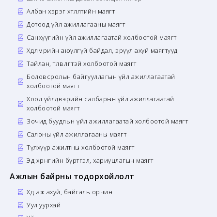
Албан хэрэг хөтлөлтийн маягт
Дотоод үйл ажиллагааны маягт
Санхүүгийн үйл ажиллагаатай холбоотой маягт
Хөдөлмөрийн аюулгүй байдал, эрүүл ахуй маягтууд
Тайлан, төлөвлөгөөтэй холбоотой маягт
Боловсролын байгууллагын үйл ажиллагаатай
холбоотой маягт
Хоол үйлдвэрийн салбарын үйл ажиллагаатай
холбоотой маягт
Зочид буудлын үйл ажиллагаатай холбоотой маягт
Салоны үйл ажиллагааны маягт
Түлхүүр ажилтны холбоотой маягт
Эд хөрөнгийн бүртгэл, хариуцлагын маягт
Ажлын байрны тодорхойлолт
Хөдөө аж ахуй, байгаль орчин
Уул уурхай