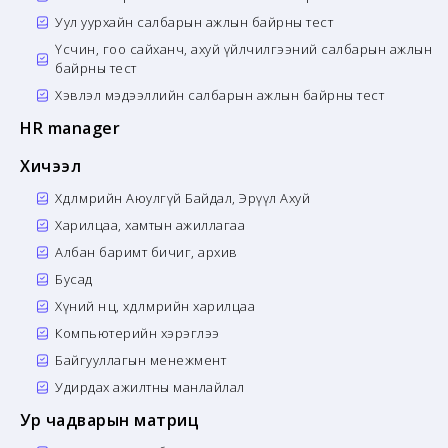
Уул уурхайн салбарын ажлын байрны тест
Үсчин, гоо сайханч, ахуй үйлчилгээний салбарын ажлын
байрны тест
Хэвлэл мэдээллийн салбарын ажлын байрны тест
HR manager
Хичээл
Хөдөлмөрийн Аюулгүй Байдал, Эрүүл Ахуй
Харилцаа, хамтын ажиллагаа
Албан баримт бичиг, архив
Бусад
Хүний нөөц, хөдөлмөрийн харилцаа
Компьютерийн хэрэглээ
Байгууллагын менежмент
Удирдах ажилтны манлайлал
Ур чадварын матриц