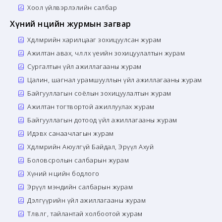
Хоол үйлвэрлэлийн салбар
Хүний нөөцийн журмын загвар
Хөдөлмөрийн харилцааг зохицуулсан журам
Ажилтан авах, чөлөөлөх үеийн зохицуулалтын журам
Сургалтын үйл ажиллагааны журам
Цалин, шагнал урамшууллын үйл ажиллагааны журам
Байгууллагын соёлын зохицуулалтын журам
Ажилтан тогтвортой ажиллуулах журам
Байгууллагын дотоод үйл ажиллагааны журам
Идэвх санаачлагын журам
Хөдөлмөрийн Аюулгүй Байдал, Эрүүл Ахуй
Боловсролын салбарын журам
Хүний нөөцийн бодлого
Эрүүл мэндийн салбарын журам
Дэлгүүрийн үйл ажиллагааны журам
Төлөвлөгөө, тайлантай холбоотой журам