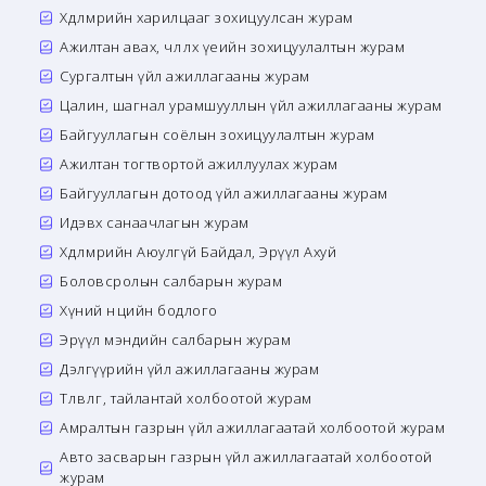
Хөдөлмөрийн харилцааг зохицуулсан журам
Ажилтан авах, чөлөөлөх үеийн зохицуулалтын журам
Сургалтын үйл ажиллагааны журам
Цалин, шагнал урамшууллын үйл ажиллагааны журам
Байгууллагын соёлын зохицуулалтын журам
Ажилтан тогтвортой ажиллуулах журам
Байгууллагын дотоод үйл ажиллагааны журам
Идэвх санаачлагын журам
Хөдөлмөрийн Аюулгүй Байдал, Эрүүл Ахуй
Боловсролын салбарын журам
Хүний нөөцийн бодлого
Эрүүл мэндийн салбарын журам
Дэлгүүрийн үйл ажиллагааны журам
Төлөвлөгөө, тайлантай холбоотой журам
Амралтын газрын үйл ажиллагаатай холбоотой журам
Авто засварын газрын үйл ажиллагаатай холбоотой
журам