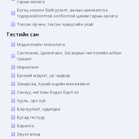
гарын авлага
Бүтэц зохион байгуулалт, ажлын шинжилгээ,
тодорхойлолттой холбоотой цахим гарын авлага
Токсик орчин, токсик хүмүүсийн ухай
Тестийн сан
Мэдээллийн технологи
Сантехник, Цахилгаан, Засварын чиглэлийн албан
тушаал
Маркетинг
Ерөнхий мэдлэг, ур чадвар
Захиргаа, Хүний нөөцийн менежмент
Санхүү, нягтлан бодох бүртгэл
Хууль, эрх зүй
Борлуулалт, худалдаа
Бусад тестүүд
Барилга
Эрүүл мэнд