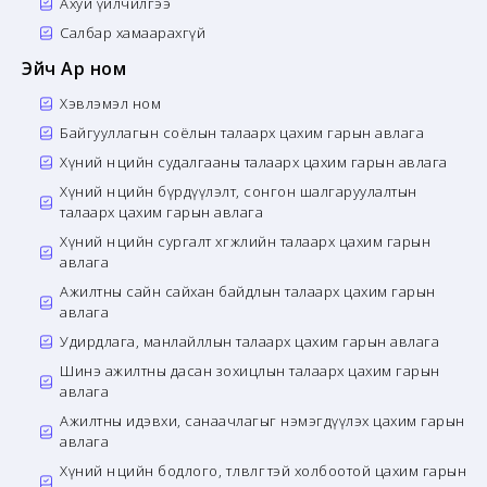
Ахуй үйлчилгээ
Салбар хамаарахгүй
Эйч Ар ном
Хэвлэмэл ном
Байгууллагын соёлын талаарх цахим гарын авлага
Хүний нөөцийн судалгааны талаарх цахим гарын авлага
Хүний нөөцийн бүрдүүлэлт, сонгон шалгаруулалтын
талаарх цахим гарын авлага
Хүний нөөцийн сургалт хөгжлийн талаарх цахим гарын
авлага
Ажилтны сайн сайхан байдлын талаарх цахим гарын
авлага
Удирдлага, манлайллын талаарх цахим гарын авлага
Шинэ ажилтны дасан зохицлын талаарх цахим гарын
авлага
Ажилтны идэвхи, санаачлагыг нэмэгдүүлэх цахим гарын
авлага
Хүний нөөцийн бодлого, төлөвлөгөөтэй холбоотой цахим гарын