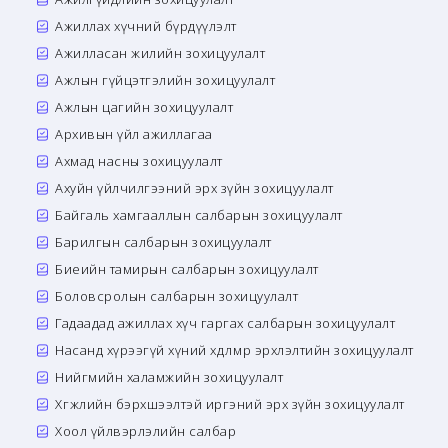
Ажиллах хүчний бүрдүүлэлт
Ажилласан жилийн зохицуулалт
Ажлын гүйцэтгэлийн зохицуулалт
Ажлын цагийн зохицуулалт
Архивын үйл ажиллагаа
Ахмад насны зохицуулалт
Ахуйн үйлчилгээний эрх зүйн зохицуулалт
Байгаль хамгааллын салбарын зохицуулалт
Барилгын салбарын зохицуулалт
Биеийн тамирын салбарын зохицуулалт
Боловсролын салбарын зохицуулалт
Гадаадад ажиллах хүч гаргах салбарын зохицуулалт
Насанд хүрээгүй хүний хөдөлмөр эрхлэлтийн зохицуулалт
Нийгмийн халамжийн зохицуулалт
Хөгжлийн бэрхшээлтэй иргэний эрх зүйн зохицуулалт
Хоол үйлвэрлэлийн салбар