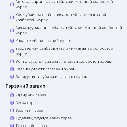
Авто засварын газрын үйл ажиллагаатай холбоотой
журам
Хоол үйлвэрлэлийн салбарын үйл ажиллагаатай
холбоотой журам
Аялал жуучлалын салбарын үйл ажиллагаатай холбоотой
журам
Караоке үйлчилгээний журам
Үйлдвэрийн салбарын үйл ажиллагаатай холбоотой
журам
Зочид буудлын үйл ажиллагаатай холбоотой журам
Салоны үйл ажиллагааны журам
Борлуулалтын үйл ажиллагааны журам
Гэрээний загвар
Хөдөлмөрийн гэрээ
Бусад гэрээ
Зээлийн гэрээ
Худалдах, худалдан авах гэрээ
Түрээсийн гэрээ