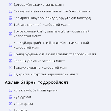
Дотоод үйл ажиллагааны маягт
Санхүүгийн үйл ажиллагаатай холбоотой маягт
Хөдөлмөрийн аюулгүй байдал, эрүүл ахуй маягтууд
Тайлан, төлөвлөгөөтэй холбоотой маягт
Боловсролын байгууллагын үйл ажиллагаатай
холбоотой маягт
Хоол үйлдвэрийн салбарын үйл ажиллагаатай
холбоотой маягт
Зочид буудлын үйл ажиллагаатай холбоотой маягт
Салоны үйл ажиллагааны маягт
Түлхүүр ажилтны холбоотой маягт
Эд хөрөнгийн бүртгэл, хариуцлагын маягт
Ажлын байрны тодорхойлолт
Хөдөө аж ахуй, байгаль орчин
Уул уурхай
Үйлдвэрлэл
Барилга