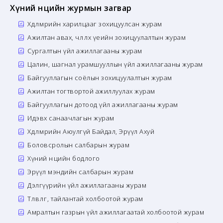
Хүний нөөцийн журмын загвар
Хөдөлмөрийн харилцааг зохицуулсан журам
Ажилтан авах, чөлөөлөх үеийн зохицуулалтын журам
Сургалтын үйл ажиллагааны журам
Цалин, шагнал урамшууллын үйл ажиллагааны журам
Байгууллагын соёлын зохицуулалтын журам
Ажилтан тогтвортой ажиллуулах журам
Байгууллагын дотоод үйл ажиллагааны журам
Идэвх санаачлагын журам
Хөдөлмөрийн Аюулгүй Байдал, Эрүүл Ахуй
Боловсролын салбарын журам
Хүний нөөцийн бодлого
Эрүүл мэндийн салбарын журам
Дэлгүүрийн үйл ажиллагааны журам
Төлөвлөгөө, тайлантай холбоотой журам
Амралтын газрын үйл ажиллагаатай холбоотой журам