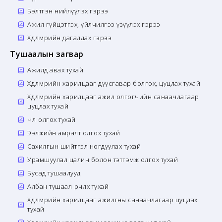
Бэлтгэн нийлүүлэх гэрээ
Ажил гүйцэтгэх, үйлчилгээ үзүүлэх гэрээ
Хөдөлмөрийн дагалдах гэрээ
Тушаалын загвар
Ажилд авах тухай
Хөдөлмөрийн харилцааг дуусгавар болгох, цуцлах тухай
Хөдөлмөрийн харилцааг ажил олгогчийн санаачлагаар
цуцлах тухай
Чөлөө олгох тухай
Ээлжийн амралт олгох тухай
Сахилгын шийтгэл ногдуулах тухай
Урамшуулал цалин болон тэтгэмж олгох тухай
Бусад тушаалууд
Албан тушаал өөрчлөх тухай
Хөдөлмөрийн харилцааг ажилтны санаачлагаар цуцлах
тухай