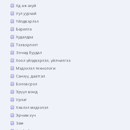
Хөдөө аж ахуй
Уул уурхай
Үйлдвэрлэл
Барилга
Худалдаа
Тээвэрлэлт
Зочид буудал
Хоол үйлдвэрлэл, үйлчилгээ
Мэдээлэл технологи
Санхүү, даатгал
Боловсрол
Эрүүл мэнд
Урлаг
Хэвлэл мэдээлэл
Эрчим хүч
Зам