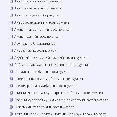
Ажил мэргэжлийн стандарт
Ажилгүйдлийн зохицуулалт
Ажиллах хүчний бүрдүүлэлт
Ажилласан жилийн зохицуулалт
Ажлын гүйцэтгэлийн зохицуулалт
Ажлын цагийн зохицуулалт
Архивын үйл ажиллагаа
Ахмад насны зохицуулалт
Ахуйн үйлчилгээний эрх зүйн зохицуулалт
Байгаль хамгааллын салбарын зохицуулалт
Барилгын салбарын зохицуулалт
Биеийн тамирын салбарын зохицуулалт
Боловсролын салбарын зохицуулалт
Гадаадад ажиллах хүч гаргах салбарын зохицуулалт
Насанд хүрээгүй хүний хөдөлмөр эрхлэлтийн зохицуулалт
Нийгмийн халамжийн зохицуулалт
Хөгжлийн бэрхшээлтэй иргэний эрх зүйн зохицуулалт