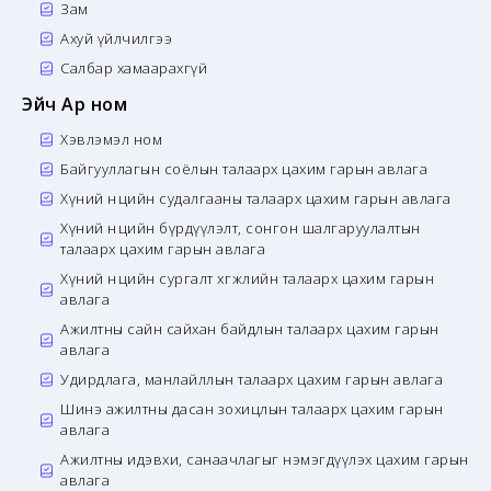
Зам
Ахуй үйлчилгээ
Салбар хамаарахгүй
Эйч Ар ном
Хэвлэмэл ном
Байгууллагын соёлын талаарх цахим гарын авлага
Хүний нөөцийн судалгааны талаарх цахим гарын авлага
Хүний нөөцийн бүрдүүлэлт, сонгон шалгаруулалтын
талаарх цахим гарын авлага
Хүний нөөцийн сургалт хөгжлийн талаарх цахим гарын
авлага
Ажилтны сайн сайхан байдлын талаарх цахим гарын
авлага
Удирдлага, манлайллын талаарх цахим гарын авлага
Шинэ ажилтны дасан зохицлын талаарх цахим гарын
авлага
Ажилтны идэвхи, санаачлагыг нэмэгдүүлэх цахим гарын
авлага