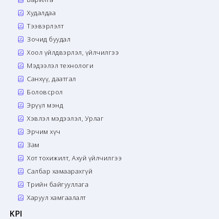
Худалдаа
Тээвэрлэлт
Зочид буудал
Хоол үйлдвэрлэл, үйлчилгээ
Мэдээлэл технологи
Санхүү, даатгал
Боловсрол
Эрүүл мэнд
Хэвлэл мэдээлэл, Урлаг
Эрчим хүч
Зам
Хот тохижилт, Ахуй үйлчилгээ
Салбар хамаарахгүй
Төрийн байгууллага
Харуул хамгаалалт
KPI