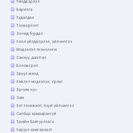
Үйлдвэрлэл
Барилга
Худалдаа
Тээвэрлэлт
Зочид буудал
Хоол үйлдвэрлэл, үйлчилгээ
Мэдээлэл технологи
Санхүү, даатгал
Боловсрол
Эрүүл мэнд
Хэвлэл мэдээлэл, Урлаг
Эрчим хүч
Зам
Хот тохижилт, Ахуй үйлчилгээ
Салбар хамаарахгүй
Төрийн байгууллага
Харуул хамгаалалт