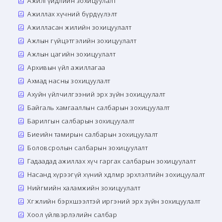
Ажилгүйдлийн зохицуулалт
Ажиллах хүчний бүрдүүлэлт
Ажилласан жилийн зохицуулалт
Ажлын гүйцэтгэлийн зохицуулалт
Ажлын цагийн зохицуулалт
Архивын үйл ажиллагаа
Ахмад насны зохицуулалт
Ахуйн үйлчилгээний эрх зүйн зохицуулалт
Байгаль хамгааллын салбарын зохицуулалт
Барилгын салбарын зохицуулалт
Биеийн тамирын салбарын зохицуулалт
Боловсролын салбарын зохицуулалт
Гадаадад ажиллах хүч гаргах салбарын зохицуулалт
Насанд хүрээгүй хүний хөдөлмөр эрхлэлтийн зохицуулалт
Нийгмийн халамжийн зохицуулалт
Хөгжлийн бэрхшээлтэй иргэний эрх зүйн зохицуулалт
Хоол үйлвэрлэлийн салбар