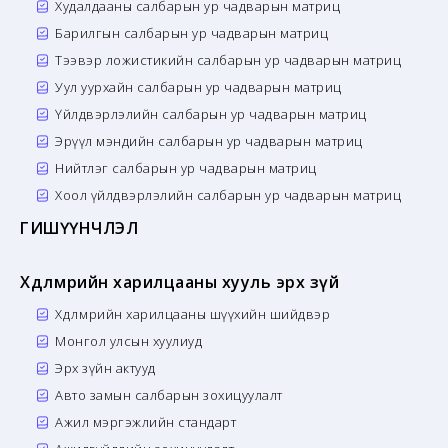
Худалдааны салбарын ур чадварын матриц
Барилгын салбарын ур чадварын матриц
Тээвэр ложистикийн салбарын ур чадварын матриц
Уул уурхайн салбарын ур чадварын матриц
Үйлдвэрлэлийн салбарын ур чадварын матриц
Эрүүл мэндийн салбарын ур чадварын матриц
Нийтлэг салбарын ур чадварын матриц
Хоол үйлдвэрлэлийн салбарын ур чадварын матриц
ГИШҮҮНЧЛЭЛ
Хөдөлмөрийн харилцааны хууль эрх зүй
Хөдөлмөрийн харилцааны шүүхийн шийдвэр
Монгол улсын хуулиуд
Эрх зүйн актууд
Авто замын салбарын зохицуулалт
Ажил мэргэжлийн стандарт