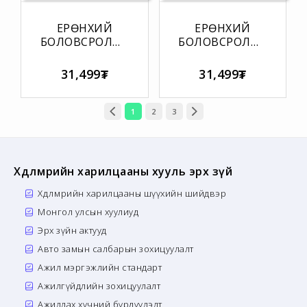
ЕРӨНХИЙ
ЕРӨНХИЙ
БОЛОВСРОЛЫН
БОЛОВСРОЛЫН
СУРГУУЛИЙН
СУРГУУЛИЙН
СЛЕСЕРИЙН
МАНААЧИЙН
31,499₮
31,499₮
АЖЛЫН
АЖЛЫН
БАЙРНЫ
БАЙРНЫ
ТОДОРХОЙЛОЛТ
ТОДОРХОЙЛОЛТ
1
2
3
Хөдөлмөрийн харилцааны хууль эрх зүй
Хөдөлмөрийн харилцааны шүүхийн шийдвэр
Монгол улсын хуулиуд
Эрх зүйн актууд
Авто замын салбарын зохицуулалт
Ажил мэргэжлийн стандарт
Ажилгүйдлийн зохицуулалт
Ажиллах хүчний бүрдүүлэлт