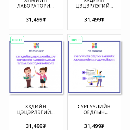
ХИМИЙН
ХҮҮХДИЙН
ЛАБОРАТОРИЙН
ЦЭЦЭРЛЭГИЙН
ЛАБОРАНТЫН
БИЕИЙН
АЖЛЫН
ТАМИРЫН
31,499₮
31,499₮
БАЙРНЫ
БАГШИЙН
ТОДОРХОЙЛОЛТ
АЛБАН
ТУШААЛЫН
ТОДОРХОЙЛОЛТ
ШИНЭ
ШИНЭ
ХҮҮХДИЙН
СУРГУУЛИЙН
ЦЭЦЭРЛЭГИЙН
ОЁДЛЫН
ДУУ
БАГШИЙН
ХӨГЖМИЙН
АЖЛЫН
31,499₮
31,499₮
БАГШИЙН
БАЙРНЫ