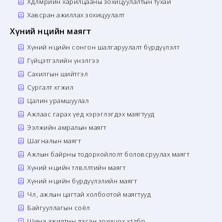
Хөдөлмөрийн харилцааны зохицуулалтын тухай
Хавсран ажиллах зохицуулалт
Хүний нөөцийн маягт
Хүний нөөцийн сонгон шалгаруулалт бүрдүүлэлт
Гүйцэтгэлийн үнэлгээ
Сахилгын шийтгэл
Сургалт хөгжил
Цалин урамшуулал
Ажлаас гарах үед хэрэглэгдэх маягтууд
Ээлжийн амралын маягт
Шагналын маягт
Ажлын байрны тодорхойлолт боловсруулах маягт
Хүний нөөцийн төлөвлөлтийн маягт
Хүний нөөцийн бүрдүүлэлийн маягт
Чөлөө, ажлын цагтай холбоотой маягтууд
Байгууллагын соёл
Шинэ ажилтны дасан зохицох хөтөлбөр