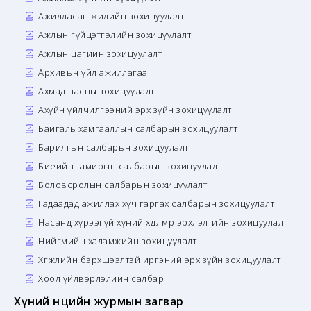
Ажилласан жилийн зохицуулалт
Ажлын гүйцэтгэлийн зохицуулалт
Ажлын цагийн зохицуулалт
Архивын үйл ажиллагаа
Ахмад насны зохицуулалт
Ахуйн үйлчилгээний эрх зүйн зохицуулалт
Байгаль хамгааллын салбарын зохицуулалт
Барилгын салбарын зохицуулалт
Биеийн тамирын салбарын зохицуулалт
Боловсролын салбарын зохицуулалт
Гадаадад ажиллах хүч гаргах салбарын зохицуулалт
Насанд хүрээгүй хүний хөдөлмөр эрхлэлтийн зохицуулалт
Нийгмийн халамжийн зохицуулалт
Хөгжлийн бэрхшээлтэй иргэний эрх зүйн зохицуулалт
Хоол үйлвэрлэлийн салбар
Хүний нөөцийн журмын загвар