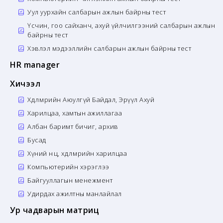
Уул уурхайн салбарын ажлын байрны тест
Үсчин, гоо сайханч, ахуй үйлчилгээний салбарын ажлын
байрны тест
Хэвлэл мэдээллийн салбарын ажлын байрны тест
HR manager
Хичээл
Хөдөлмөрийн Аюулгүй Байдал, Эрүүл Ахуй
Харилцаа, хамтын ажиллагаа
Албан баримт бичиг, архив
Бусад
Хүний нөөц, хөдөлмөрийн харилцаа
Компьютерийн хэрэглээ
Байгууллагын менежмент
Удирдах ажилтны манлайлал
Ур чадварын матриц