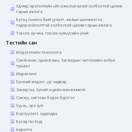
Хөдөлмөр эрхлэлтийн үйл ажиллагаатай холбоотой цахим
гарын авлага
Бүтэц зохион байгуулалт, ажлын шинжилгээ,
тодорхойлолттой холбоотой цахим гарын авлага
Токсик орчин, токсик хүмүүсийн ухай
Тестийн сан
Мэдээллийн технологи
Сантехник, Цахилгаан, Засварын чиглэлийн албан
тушаал
Маркетинг
Ерөнхий мэдлэг, ур чадвар
Захиргаа, Хүний нөөцийн менежмент
Санхүү, нягтлан бодох бүртгэл
Хууль, эрх зүй
Борлуулалт, худалдаа
Бусад тестүүд
Барилга