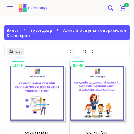
0
Эхлэл
Бүтээгдэхүүн
Ажлын байрны тодорхойлолт
Боловсрол
Шүүлт
ШИНЭ
ШИНЭ