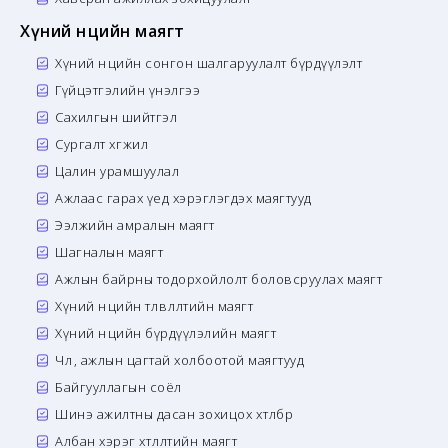
Хүний нөөцийн маягт
Хүний нөөцийн сонгон шалгаруулалт бүрдүүлэлт
Гүйцэтгэлийн үнэлгээ
Сахилгын шийтгэл
Сургалт хөгжил
Цалин урамшуулал
Ажлаас гарах үед хэрэглэгдэх маягтууд
Ээлжийн амралын маягт
Шагналын маягт
Ажлын байрны тодорхойлолт боловсруулах маягт
Хүний нөөцийн төлөвлөлтийн маягт
Хүний нөөцийн бүрдүүлэлийн маягт
Чөлөө, ажлын цагтай холбоотой маягтууд
Байгууллагын соёл
Шинэ ажилтны дасан зохицох хөтөлбөр
Албан хэрэг хөтлөлтийн маягт