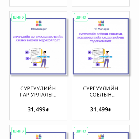
АЛБАН
ТОДОРХОЙЛОЛТ
ТУШААЛЫН
ТОДОРХОЙЛОЛТ
ШИНЭ
ШИНЭ
СУРГУУЛИЙН
СУРГУУЛИЙН
ГАР УРЛАЛЫН
СОЁЛЫН
БАГШИЙН
АЖИЛТАН,
АЖЛЫН
НОМЫН
31,499₮
31,499₮
БАЙРНЫ
САНЧИЙН
ТОДОРХОЙЛОЛТ
АЖЛЫН
БАЙРНЫ
ТОДОРХОЙЛОЛТ
ШИНЭ
ШИНЭ