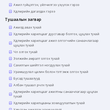
Ажил гүйцэтгэх, үйлчилгээ үзүүлэх гэрээ
Хөдөлмөрийн дагалдах гэрээ
Тушаалын загвар
Ажилд авах тухай
Хөдөлмөрийн харилцааг дуусгавар болгох, цуцлах тухай
Хөдөлмөрийн харилцааг ажил олгогчийн санаачлагаар
цуцлах тухай
Чөлөө олгох тухай
Ээлжийн амралт олгох тухай
Сахилгын шийтгэл ногдуулах тухай
Урамшуулал цалин болон тэтгэмж олгох тухай
Бусад тушаалууд
Албан тушаал өөрчлөх тухай
Хөдөлмөрийн харилцааг ажилтны санаачлагаар цуцлах
тухай
Хөдөлмөрийн харилцааны зохицуулалтын тухай
Хавсран ажиллах зохицуулалт