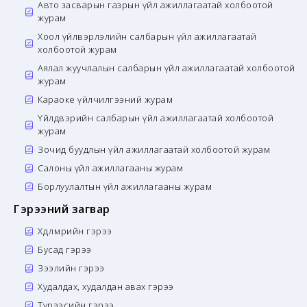
Авто засварын газрын үйл ажиллагаатай холбоотой
журам
Хоол үйлвэрлэлийн салбарын үйл ажиллагаатай
холбоотой журам
Аялал жуучлалын салбарын үйл ажиллагаатай холбоотой
журам
Караоке үйлчилгээний журам
Үйлдвэрийн салбарын үйл ажиллагаатай холбоотой
журам
Зочид буудлын үйл ажиллагаатай холбоотой журам
Салоны үйл ажиллагааны журам
Борлуулалтын үйл ажиллагааны журам
Гэрээний загвар
Хөдөлмөрийн гэрээ
Бусад гэрээ
Зээлийн гэрээ
Худалдах, худалдан авах гэрээ
Түрээсийн гэрээ