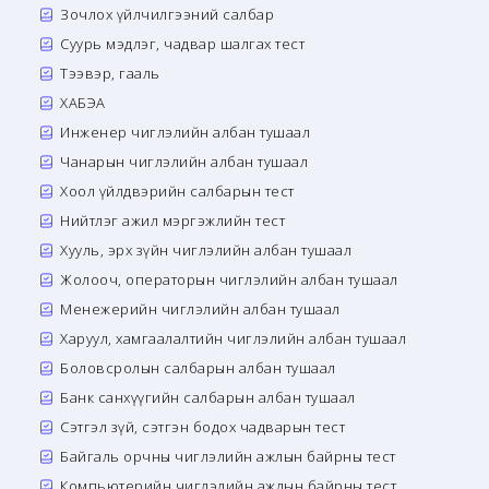
Зочлох үйлчилгээний салбар
Суурь мэдлэг, чадвар шалгах тест
Тээвэр, гааль
ХАБЭА
Инженер чиглэлийн албан тушаал
Чанарын чиглэлийн албан тушаал
Хоол үйлдвэрийн салбарын тест
Нийтлэг ажил мэргэжлийн тест
Хууль, эрх зүйн чиглэлийн албан тушаал
Жолооч, операторын чиглэлийн албан тушаал
Менежерийн чиглэлийн албан тушаал
Харуул, хамгаалалтийн чиглэлийн албан тушаал
Боловсролын салбарын албан тушаал
Банк санхүүгийн салбарын албан тушаал
Сэтгэл зүй, сэтгэн бодох чадварын тест
Байгаль орчны чиглэлийн ажлын байрны тест
Компьютерийн чиглэлийн ажлын байрны тест