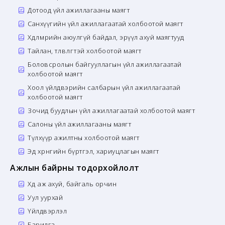
Дотоод үйл ажиллагааны маягт
Санхүүгийн үйл ажиллагаатай холбоотой маягт
Хөдөлмөрийн аюулгүй байдал, эрүүл ахуй маягтууд
Тайлан, төлөвлөгөөтэй холбоотой маягт
Боловсролын байгууллагын үйл ажиллагаатай
холбоотой маягт
Хоол үйлдвэрийн салбарын үйл ажиллагаатай
холбоотой маягт
Зочид буудлын үйл ажиллагаатай холбоотой маягт
Салоны үйл ажиллагааны маягт
Түлхүүр ажилтны холбоотой маягт
Эд хөрөнгийн бүртгэл, хариуцлагын маягт
Ажлын байрны тодорхойлолт
Хөдөө аж ахуй, байгаль орчин
Уул уурхай
Үйлдвэрлэл
Барилга