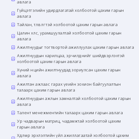
авлага
Гүйцэтгэлийн удирдлагатай холбоотой цахим гарын
авлага
Тайлан, төлөвлөгөөтэй холбоотой цахим гарын авлага
Цалин хөлс, урамшуулалтай холбоотой цахим гарын
авлага
Ажилтнуудыг тогтвортой ажиллуулах цахим гарын авлага
Ажилтнуудын харилцаа, зөрчилдөөнийг шийдвэрлэхтэй
холбоотой цахим гарын авлага
Хүний нөөцийн ажилтнуудад зориулсан цахим гарын
авлага
Ажилтан ажлаас гарах үеийн зохион байгуулалтын
талаарх цахим гарын авлага
Ажилтнуудын ажлын замналтай холбоотой цахим гарын
авлага
Талент менежментийн талаарх цахим гарын авлага
Ур чадварын матриц, чадамжтай холбоотой цахим
гарын авлага
Хөдөлмөр эрхлэлтийн үйл ажиллагаатай холбоотой цахим