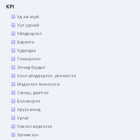
KPI
Хөдөө аж ахуй
Уул уурхай
Үйлдвэрлэл
Барилга
Худалдаа
Тээвэрлэлт
Зочид буудал
Хоол үйлдвэрлэл, үйлчилгээ
Мэдээлэл технологи
Санхүү, даатгал
Боловсрол
Эрүүл мэнд
Урлаг
Хэвлэл мэдээлэл
Эрчим хүч