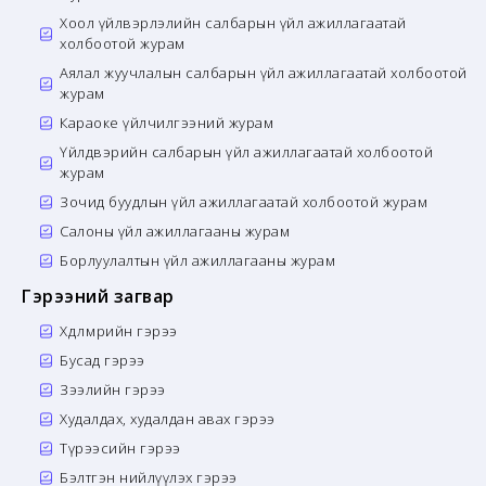
Хоол үйлвэрлэлийн салбарын үйл ажиллагаатай
холбоотой журам
Аялал жуучлалын салбарын үйл ажиллагаатай холбоотой
журам
Караоке үйлчилгээний журам
Үйлдвэрийн салбарын үйл ажиллагаатай холбоотой
журам
Зочид буудлын үйл ажиллагаатай холбоотой журам
Салоны үйл ажиллагааны журам
Борлуулалтын үйл ажиллагааны журам
Гэрээний загвар
Хөдөлмөрийн гэрээ
Бусад гэрээ
Зээлийн гэрээ
Худалдах, худалдан авах гэрээ
Түрээсийн гэрээ
Бэлтгэн нийлүүлэх гэрээ