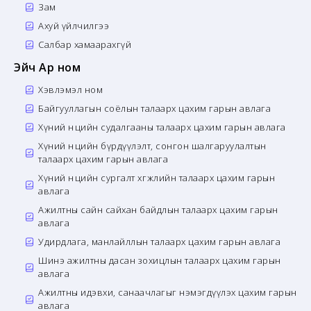
Зам
Ахуй үйлчилгээ
Салбар хамаарахгүй
Эйч Ар ном
Хэвлэмэл ном
Байгууллагын соёлын талаарх цахим гарын авлага
Хүний нөөцийн судалгааны талаарх цахим гарын авлага
Хүний нөөцийн бүрдүүлэлт, сонгон шалгаруулалтын
талаарх цахим гарын авлага
Хүний нөөцийн сургалт хөгжлийн талаарх цахим гарын
авлага
Ажилтны сайн сайхан байдлын талаарх цахим гарын
авлага
Удирдлага, манлайллын талаарх цахим гарын авлага
Шинэ ажилтны дасан зохицлын талаарх цахим гарын
авлага
Ажилтны идэвхи, санаачлагыг нэмэгдүүлэх цахим гарын
авлага