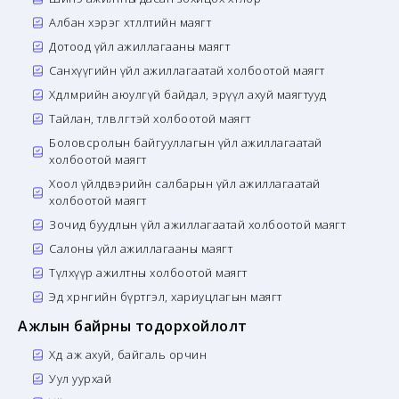
Албан хэрэг хөтлөлтийн маягт
Дотоод үйл ажиллагааны маягт
Санхүүгийн үйл ажиллагаатай холбоотой маягт
Хөдөлмөрийн аюулгүй байдал, эрүүл ахуй маягтууд
Тайлан, төлөвлөгөөтэй холбоотой маягт
Боловсролын байгууллагын үйл ажиллагаатай
холбоотой маягт
Хоол үйлдвэрийн салбарын үйл ажиллагаатай
холбоотой маягт
Зочид буудлын үйл ажиллагаатай холбоотой маягт
Салоны үйл ажиллагааны маягт
Түлхүүр ажилтны холбоотой маягт
Эд хөрөнгийн бүртгэл, хариуцлагын маягт
Ажлын байрны тодорхойлолт
Хөдөө аж ахуй, байгаль орчин
Уул уурхай