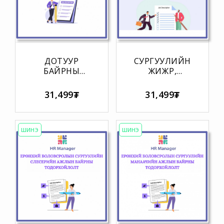
ДОТУУР
СУРГУУЛИЙН
БАЙРНЫ
ЖИЖҮҮР,
ЖИЖҮҮРИЙН
САНТЕХНИКЧИЙН
АЖЛЫН
АЖЛЫН
31,499₮
31,499₮
БАЙРНЫ
БАЙРНЫ
ТОДОРХОЙЛОЛТ
ТОДОРХОЙЛОЛТ
ШИНЭ
ШИНЭ