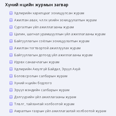
Хүний нөөцийн журмын загвар
Хөдөлмөрийн харилцааг зохицуулсан журам
Ажилтан авах, чөлөөлөх үеийн зохицуулалтын журам
Сургалтын үйл ажиллагааны журам
Цалин, шагнал урамшууллын үйл ажиллагааны журам
Байгууллагын соёлын зохицуулалтын журам
Ажилтан тогтвортой ажиллуулах журам
Байгууллагын дотоод үйл ажиллагааны журам
Идэвх санаачлагын журам
Хөдөлмөрийн Аюулгүй Байдал, Эрүүл Ахуй
Боловсролын салбарын журам
Хүний нөөцийн бодлого
Эрүүл мэндийн салбарын журам
Дэлгүүрийн үйл ажиллагааны журам
Төлөвлөгөө, тайлантай холбоотой журам
Амралтын газрын үйл ажиллагаатай холбоотой журам