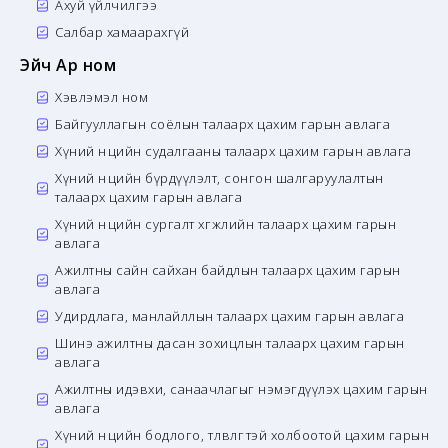
Ахуй үйлчилгээ
Салбар хамаарахгүй
Эйч Ар ном
Хэвлэмэл ном
Байгууллагын соёлын талаарх цахим гарын авлага
Хүний нөөцийн судалгааны талаарх цахим гарын авлага
Хүний нөөцийн бүрдүүлэлт, сонгон шалгаруулалтын
талаарх цахим гарын авлага
Хүний нөөцийн сургалт хөгжлийн талаарх цахим гарын
авлага
Ажилтны сайн сайхан байдлын талаарх цахим гарын
авлага
Удирдлага, манлайллын талаарх цахим гарын авлага
Шинэ ажилтны дасан зохицлын талаарх цахим гарын
авлага
Ажилтны идэвхи, санаачлагыг нэмэгдүүлэх цахим гарын
авлага
Хүний нөөцийн бодлого, төлөвлөгөөтэй холбоотой цахим гарын