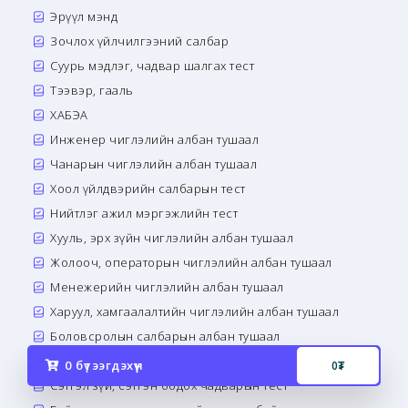
Эрүүл мэнд
Зочлох үйлчилгээний салбар
Суурь мэдлэг, чадвар шалгах тест
Тээвэр, гааль
ХАБЭА
Инженер чиглэлийн албан тушаал
Чанарын чиглэлийн албан тушаал
Хоол үйлдвэрийн салбарын тест
Нийтлэг ажил мэргэжлийн тест
Хууль, эрх зүйн чиглэлийн албан тушаал
Жолооч, операторын чиглэлийн албан тушаал
Менежерийн чиглэлийн албан тушаал
Харуул, хамгаалалтийн чиглэлийн албан тушаал
Боловсролын салбарын албан тушаал
Банк санхүүгийн салбарын албан тушаал
0
бүтээгдэхүүн
0
₮
Сэтгэл зүй, сэтгэн бодох чадварын тест