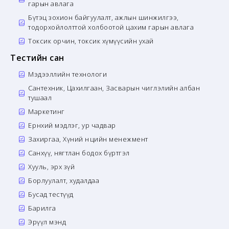
гарын авлага
Бүтэц зохион байгуулалт, ажлын шинжилгээ,
тодорхойлолттой холбоотой цахим гарын авлага
Токсик орчин, токсик хүмүүсийн ухай
Тестийн сан
Мэдээллийн технологи
Сантехник, Цахилгаан, Засварын чиглэлийн албан
тушаал
Маркетинг
Ерөнхий мэдлэг, ур чадвар
Захиргаа, Хүний нөөцийн менежмент
Санхүү, нягтлан бодох бүртгэл
Хууль, эрх зүй
Борлуулалт, худалдаа
Бусад тестүүд
Барилга
Эрүүл мэнд