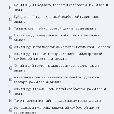
Хүний нөөцийн бодлого, төлөвлөгөөтэй холбоотой цахим гарын
авлага
Гүйцэтгэлийн удирдлагатай холбоотой цахим гарын
авлага
Тайлан, төлөвлөгөөтэй холбоотой цахим гарын авлага
Цалин хөлс, урамшуулалтай холбоотой цахим гарын
авлага
Ажилтнуудыг тогтвортой ажиллуулах цахим гарын авлага
Ажилтнуудын харилцаа, зөрчилдөөнийг шийдвэрлэхтэй
холбоотой цахим гарын авлага
Хүний нөөцийн ажилтнуудад зориулсан цахим гарын
авлага
Ажилтан ажлаас гарах үеийн зохион байгуулалтын
талаарх цахим гарын авлага
Ажилтнуудын ажлын замналтай холбоотой цахим гарын
авлага
Талент менежментийн талаарх цахим гарын авлага
Ур чадварын матриц, чадамжтай холбоотой цахим
гарын авлага