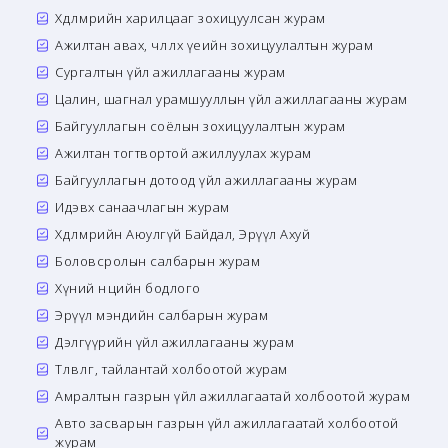
Хөдөлмөрийн харилцааг зохицуулсан журам
Ажилтан авах, чөлөөлөх үеийн зохицуулалтын журам
Сургалтын үйл ажиллагааны журам
Цалин, шагнал урамшууллын үйл ажиллагааны журам
Байгууллагын соёлын зохицуулалтын журам
Ажилтан тогтвортой ажиллуулах журам
Байгууллагын дотоод үйл ажиллагааны журам
Идэвх санаачлагын журам
Хөдөлмөрийн Аюулгүй Байдал, Эрүүл Ахуй
Боловсролын салбарын журам
Хүний нөөцийн бодлого
Эрүүл мэндийн салбарын журам
Дэлгүүрийн үйл ажиллагааны журам
Төлөвлөгөө, тайлантай холбоотой журам
Амралтын газрын үйл ажиллагаатай холбоотой журам
Авто засварын газрын үйл ажиллагаатай холбоотой
журам