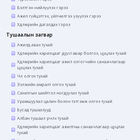
Бэлтгэн нийлүүлэх гэрээ
Ажил гүйцэтгэх, үйлчилгээ үзүүлэх гэрээ
Хөдөлмөрийн дагалдах гэрээ
Тушаалын загвар
Ажилд авах тухай
Хөдөлмөрийн харилцааг дуусгавар болгох, цуцлах тухай
Хөдөлмөрийн харилцааг ажил олгогчийн санаачлагаар
цуцлах тухай
Чөлөө олгох тухай
Ээлжийн амралт олгох тухай
Сахилгын шийтгэл ногдуулах тухай
Урамшуулал цалин болон тэтгэмж олгох тухай
Бусад тушаалууд
Албан тушаал өөрчлөх тухай
Хөдөлмөрийн харилцааг ажилтны санаачлагаар цуцлах
тухай