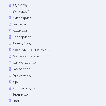
Хөдөө аж ахуй
Уул уурхай
Үйлдвэрлэл
Барилга
Худалдаа
Тээвэрлэлт
Зочид буудал
Хоол үйлдвэрлэл, үйлчилгээ
Мэдээлэл технологи
Санхүү, даатгал
Боловсрол
Эрүүл мэнд
Урлаг
Хэвлэл мэдээлэл
Эрчим хүч
Зам