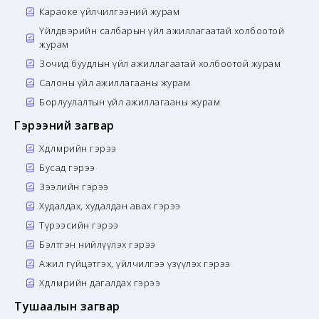
Караоке үйлчилгээний журам
Үйлдвэрийн салбарын үйл ажиллагаатай холбоотой
журам
Зочид буудлын үйл ажиллагаатай холбоотой журам
Салоны үйл ажиллагааны журам
Борлуулалтын үйл ажиллагааны журам
Гэрээний загвар
Хөдөлмөрийн гэрээ
Бусад гэрээ
Зээлийн гэрээ
Худалдах, худалдан авах гэрээ
Түрээсийн гэрээ
Бэлтгэн нийлүүлэх гэрээ
Ажил гүйцэтгэх, үйлчилгээ үзүүлэх гэрээ
Хөдөлмөрийн дагалдах гэрээ
Тушаалын загвар