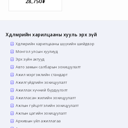
28,750₮
Хөдөлмөрийн харилцааны хууль эрх зүй
Хөдөлмөрийн харилцааны шүүхийн шийдвэр
Монгол улсын хуулиуд
Эрх зүйн актууд
Авто замын салбарын зохицуулалт
Ажил мэргэжлийн стандарт
Ажилгүйдлийн зохицуулалт
Ажиллах хүчний бүрдүүлэлт
Ажилласан жилийн зохицуулалт
Ажлын гүйцэтгэлийн зохицуулалт
Ажлын цагийн зохицуулалт
Архивын үйл ажиллагаа