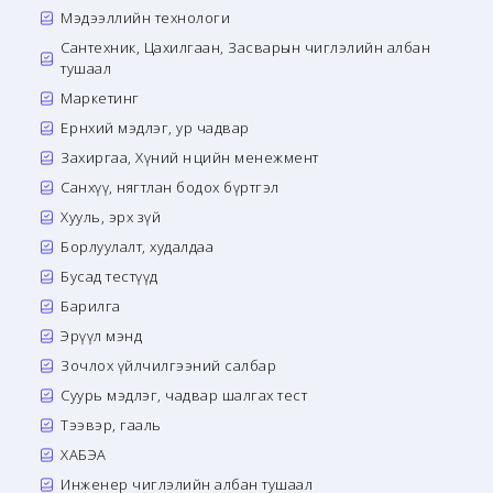
Мэдээллийн технологи
Сантехник, Цахилгаан, Засварын чиглэлийн албан
тушаал
Маркетинг
Ерөнхий мэдлэг, ур чадвар
Захиргаа, Хүний нөөцийн менежмент
Санхүү, нягтлан бодох бүртгэл
Хууль, эрх зүй
Борлуулалт, худалдаа
Бусад тестүүд
Барилга
Эрүүл мэнд
Зочлох үйлчилгээний салбар
Суурь мэдлэг, чадвар шалгах тест
Тээвэр, гааль
ХАБЭА
Инженер чиглэлийн албан тушаал