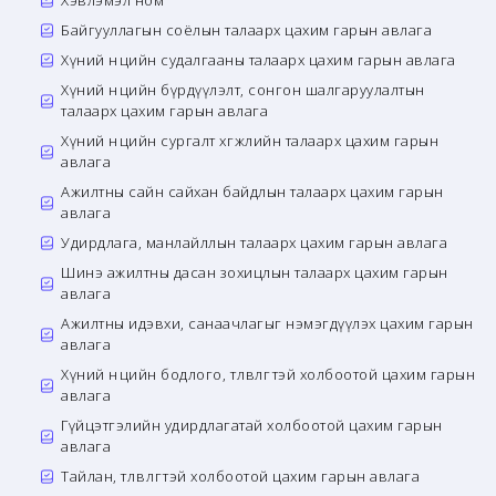
Хэвлэмэл ном
Байгууллагын соёлын талаарх цахим гарын авлага
Хүний нөөцийн судалгааны талаарх цахим гарын авлага
Хүний нөөцийн бүрдүүлэлт, сонгон шалгаруулалтын
талаарх цахим гарын авлага
Хүний нөөцийн сургалт хөгжлийн талаарх цахим гарын
авлага
Ажилтны сайн сайхан байдлын талаарх цахим гарын
авлага
Удирдлага, манлайллын талаарх цахим гарын авлага
Шинэ ажилтны дасан зохицлын талаарх цахим гарын
авлага
Ажилтны идэвхи, санаачлагыг нэмэгдүүлэх цахим гарын
авлага
Хүний нөөцийн бодлого, төлөвлөгөөтэй холбоотой цахим гарын
авлага
Гүйцэтгэлийн удирдлагатай холбоотой цахим гарын
авлага
Тайлан, төлөвлөгөөтэй холбоотой цахим гарын авлага