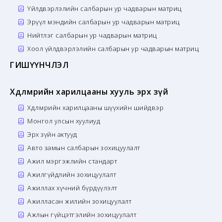
Үйлдвэрлэлийн салбарын ур чадварын матриц
Эрүүл мэндийн салбарын ур чадварын матриц
Нийтлэг салбарын ур чадварын матриц
Хоол үйлдвэрлэлийн салбарын ур чадварын матриц
ГИШҮҮНЧЛЭЛ
Хөдөлмөрийн харилцааны хууль эрх зүй
Хөдөлмөрийн харилцааны шүүхийн шийдвэр
Монгол улсын хуулиуд
Эрх зүйн актууд
Авто замын салбарын зохицуулалт
Ажил мэргэжлийн стандарт
Ажилгүйдлийн зохицуулалт
Ажиллах хүчний бүрдүүлэлт
Ажилласан жилийн зохицуулалт
Ажлын гүйцэтгэлийн зохицуулалт