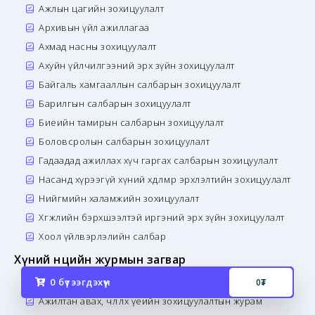
Ажлын цагийн зохицуулалт
Архивын үйл ажиллагаа
Ахмад насны зохицуулалт
Ахуйн үйлчилгээний эрх зүйн зохицуулалт
Байгаль хамгааллын салбарын зохицуулалт
Барилгын салбарын зохицуулалт
Биеийн тамирын салбарын зохицуулалт
Боловсролын салбарын зохицуулалт
Гадаадад ажиллах хүч гаргах салбарын зохицуулалт
Насанд хүрээгүй хүний хөдөлмөр эрхлэлтийн зохицуулалт
Нийгмийн халамжийн зохицуулалт
Хөгжлийн бэрхшээлтэй иргэний эрх зүйн зохицуулалт
Хоол үйлвэрлэлийн салбар
Хүний нөөцийн журмын загвар
Хөдөлмөрийн харилцааг зохицуулсан журам
0
бүтээгдэхүүн
0
₮
Ажилтан авах, чөлөөлөх үеийн зохицуулалтын журам