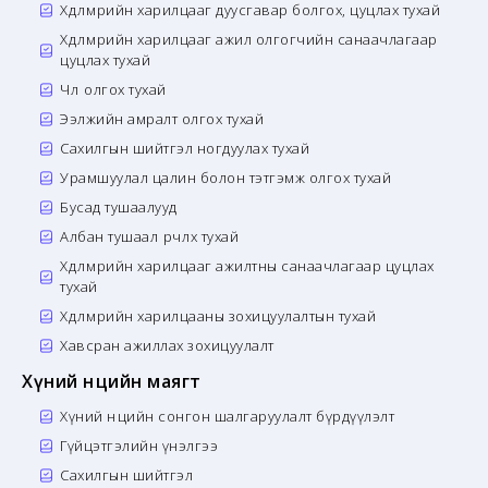
Хөдөлмөрийн харилцааг дуусгавар болгох, цуцлах тухай
Хөдөлмөрийн харилцааг ажил олгогчийн санаачлагаар
цуцлах тухай
Чөлөө олгох тухай
Ээлжийн амралт олгох тухай
Сахилгын шийтгэл ногдуулах тухай
Урамшуулал цалин болон тэтгэмж олгох тухай
Бусад тушаалууд
Албан тушаал өөрчлөх тухай
Хөдөлмөрийн харилцааг ажилтны санаачлагаар цуцлах
тухай
Хөдөлмөрийн харилцааны зохицуулалтын тухай
Хавсран ажиллах зохицуулалт
Хүний нөөцийн маягт
Хүний нөөцийн сонгон шалгаруулалт бүрдүүлэлт
Гүйцэтгэлийн үнэлгээ
Сахилгын шийтгэл