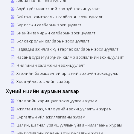
Ахмад насны зохицуулалт
Ахуйн үйлчилгээний эрх зүйн зохицуулалт
Байгаль хамгааллын салбарын зохицуулалт
Барилгын салбарын зохицуулалт
Биеийн тамирын салбарын зохицуулалт
Боловсролын салбарын зохицуулалт
Гадаадад ажиллах хүч гаргах салбарын зохицуулалт
Насанд хүрээгүй хүний хөдөлмөр эрхлэлтийн зохицуулалт
Нийгмийн халамжийн зохицуулалт
Хөгжлийн бэрхшээлтэй иргэний эрх зүйн зохицуулалт
Хоол үйлвэрлэлийн салбар
Хүний нөөцийн журмын загвар
Хөдөлмөрийн харилцааг зохицуулсан журам
Ажилтан авах, чөлөөлөх үеийн зохицуулалтын журам
Сургалтын үйл ажиллагааны журам
Цалин, шагнал урамшууллын үйл ажиллагааны журам
Байгууллагын соёлын зохицуулалтын журам