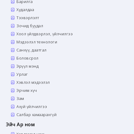
Барилга
Худалдаа
Тээвэрлэлт
Зочид буудал
Хоол үйлдвэрлэл, үйлчилгээ
Мэдээлэл технологи
Санхүү, даатгал
Боловсрол
Эрүүл мэнд
Урлаг
Хэвлэл мэдээлэл
Эрчим хүч
Зам
Ахуй үйлчилгээ
Салбар хамаарахгүй
Эйч Ар ном