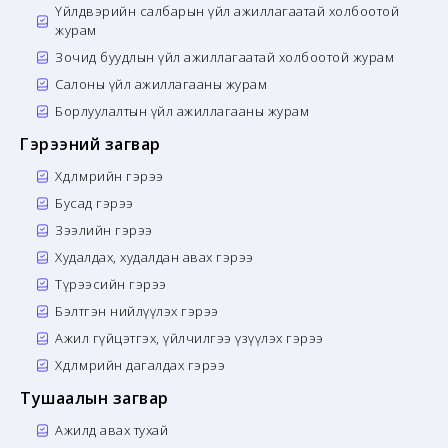
Үйлдвэрийн салбарын үйл ажиллагаатай холбоотой
журам
Зочид буудлын үйл ажиллагаатай холбоотой журам
Салоны үйл ажиллагааны журам
Борлуулалтын үйл ажиллагааны журам
Гэрээний загвар
Хөдөлмөрийн гэрээ
Бусад гэрээ
Зээлийн гэрээ
Худалдах, худалдан авах гэрээ
Түрээсийн гэрээ
Бэлтгэн нийлүүлэх гэрээ
Ажил гүйцэтгэх, үйлчилгээ үзүүлэх гэрээ
Хөдөлмөрийн дагалдах гэрээ
Тушаалын загвар
Ажилд авах тухай