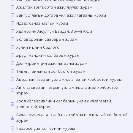
Ажилтан тогтвортой ажиллуулах журам
Байгууллагын дотоод үйл ажиллагааны журам
Идэвх санаачлагын журам
Хөдөлмөрийн Аюулгүй Байдал, Эрүүл Ахуй
Боловсролын салбарын журам
Хүний нөөцийн бодлого
Эрүүл мэндийн салбарын журам
Дэлгүүрийн үйл ажиллагааны журам
Төлөвлөгөө, тайлантай холбоотой журам
Амралтын газрын үйл ажиллагаатай холбоотой журам
Авто засварын газрын үйл ажиллагаатай холбоотой
журам
Хоол үйлвэрлэлийн салбарын үйл ажиллагаатай
холбоотой журам
Аялал жуучлалын салбарын үйл ажиллагаатай холбоотой
журам
Караоке үйлчилгээний журам