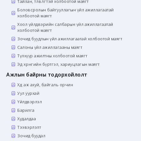
Тайлан, төлөвлөгөөтэй холбоотой маягт
Боловсролын байгууллагын үйл ажиллагаатай
холбоотой маягт
Хоол үйлдвэрийн салбарын үйл ажиллагаатай
холбоотой маягт
Зочид буудлын үйл ажиллагаатай холбоотой маягт
Салоны үйл ажиллагааны маягт
Түлхүүр ажилтны холбоотой маягт
Эд хөрөнгийн бүртгэл, хариуцлагын маягт
Ажлын байрны тодорхойлолт
Хөдөө аж ахуй, байгаль орчин
Уул уурхай
Үйлдвэрлэл
Барилга
Худалдаа
Тээвэрлэлт
Зочид буудал