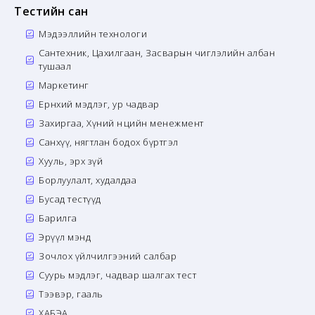
Тестийн сан
Мэдээллийн технологи
Сантехник, Цахилгаан, Засварын чиглэлийн албан
тушаал
Маркетинг
Ерөнхий мэдлэг, ур чадвар
Захиргаа, Хүний нөөцийн менежмент
Санхүү, нягтлан бодох бүртгэл
Хууль, эрх зүй
Борлуулалт, худалдаа
Бусад тестүүд
Барилга
Эрүүл мэнд
Зочлох үйлчилгээний салбар
Суурь мэдлэг, чадвар шалгах тест
Тээвэр, гааль
ХАБЭА