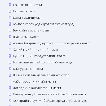
Сахилгын шийтгэл
Сургалт хөгжил
Цалин урамшуулал
Ажлаас гарах үед хэрэглэгдэх маягтууд
Ээлжийн амралын маягт
Шагналын маягт
Ажлын байрны тодорхойлолт боловсруулах маягт
Хүний нөөцийн төлөвлөлтийн маягт
Хүний нөөцийн бүрдүүлэлийн маягт
Чөлөө, ажлын цагтай холбоотой маягтууд
Байгууллагын соёл
Шинэ ажилтны дасан зохицох хөтөлбөр
Албан хэрэг хөтлөлтийн маягт
Дотоод үйл ажиллагааны маягт
Санхүүгийн үйл ажиллагаатай холбоотой маягт
Хөдөлмөрийн аюулгүй байдал, эрүүл ахуй маягтууд