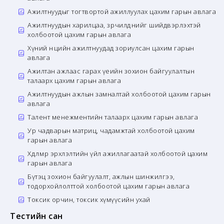
Ажилтнуудыг тогтвортой ажиллуулах цахим гарын авлага
Ажилтнуудын харилцаа, зөрчилдөөнийг шийдвэрлэхтэй
холбоотой цахим гарын авлага
Хүний нөөцийн ажилтнуудад зориулсан цахим гарын
авлага
Ажилтан ажлаас гарах үеийн зохион байгуулалтын
талаарх цахим гарын авлага
Ажилтнуудын ажлын замналтай холбоотой цахим гарын
авлага
Талент менежментийн талаарх цахим гарын авлага
Ур чадварын матриц, чадамжтай холбоотой цахим
гарын авлага
Хөдөлмөр эрхлэлтийн үйл ажиллагаатай холбоотой цахим
гарын авлага
Бүтэц зохион байгуулалт, ажлын шинжилгээ,
тодорхойлолттой холбоотой цахим гарын авлага
Токсик орчин, токсик хүмүүсийн ухай
Тестийн сан