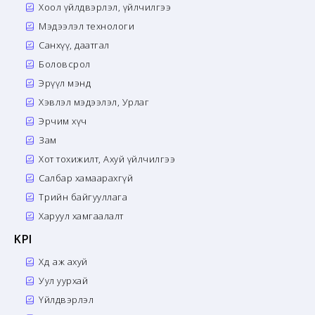
Хоол үйлдвэрлэл, үйлчилгээ
Мэдээлэл технологи
Санхүү, даатгал
Боловсрол
Эрүүл мэнд
Хэвлэл мэдээлэл, Урлаг
Эрчим хүч
Зам
Хот тохижилт, Ахуй үйлчилгээ
Салбар хамаарахгүй
Төрийн байгууллага
Харуул хамгаалалт
KPI
Хөдөө аж ахуй
Уул уурхай
Үйлдвэрлэл