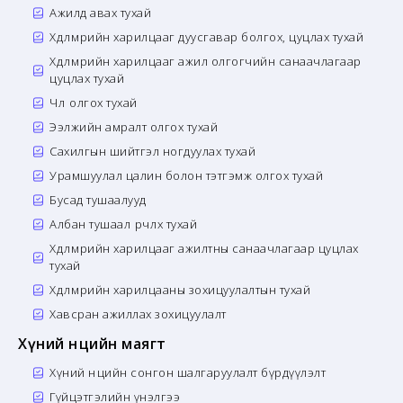
Ажилд авах тухай
Хөдөлмөрийн харилцааг дуусгавар болгох, цуцлах тухай
Хөдөлмөрийн харилцааг ажил олгогчийн санаачлагаар
цуцлах тухай
Чөлөө олгох тухай
Ээлжийн амралт олгох тухай
Сахилгын шийтгэл ногдуулах тухай
Урамшуулал цалин болон тэтгэмж олгох тухай
Бусад тушаалууд
Албан тушаал өөрчлөх тухай
Хөдөлмөрийн харилцааг ажилтны санаачлагаар цуцлах
тухай
Хөдөлмөрийн харилцааны зохицуулалтын тухай
Хавсран ажиллах зохицуулалт
Хүний нөөцийн маягт
Хүний нөөцийн сонгон шалгаруулалт бүрдүүлэлт
Гүйцэтгэлийн үнэлгээ