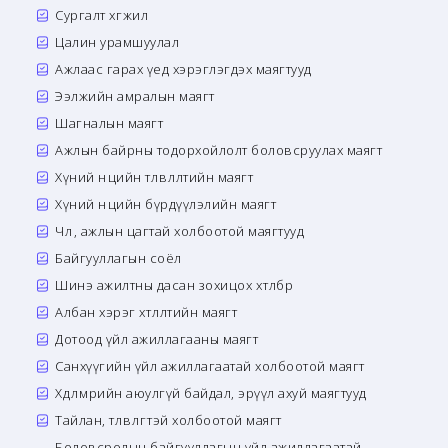
Сургалт хөгжил
Цалин урамшуулал
Ажлаас гарах үед хэрэглэгдэх маягтууд
Ээлжийн амралын маягт
Шагналын маягт
Ажлын байрны тодорхойлолт боловсруулах маягт
Хүний нөөцийн төлөвлөлтийн маягт
Хүний нөөцийн бүрдүүлэлийн маягт
Чөлөө, ажлын цагтай холбоотой маягтууд
Байгууллагын соёл
Шинэ ажилтны дасан зохицох хөтөлбөр
Албан хэрэг хөтлөлтийн маягт
Дотоод үйл ажиллагааны маягт
Санхүүгийн үйл ажиллагаатай холбоотой маягт
Хөдөлмөрийн аюулгүй байдал, эрүүл ахуй маягтууд
Тайлан, төлөвлөгөөтэй холбоотой маягт
Боловсролын байгууллагын үйл ажиллагаатай