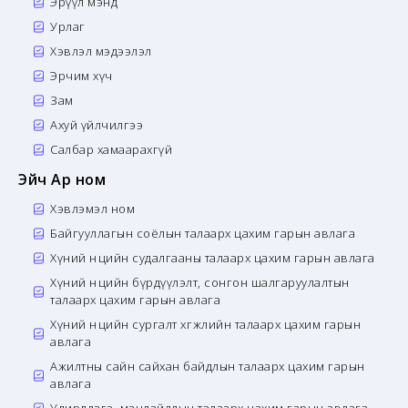
Эрүүл мэнд
Урлаг
Хэвлэл мэдээлэл
Эрчим хүч
Зам
Ахуй үйлчилгээ
Салбар хамаарахгүй
Эйч Ар ном
Хэвлэмэл ном
Байгууллагын соёлын талаарх цахим гарын авлага
Хүний нөөцийн судалгааны талаарх цахим гарын авлага
Хүний нөөцийн бүрдүүлэлт, сонгон шалгаруулалтын
талаарх цахим гарын авлага
Хүний нөөцийн сургалт хөгжлийн талаарх цахим гарын
авлага
Ажилтны сайн сайхан байдлын талаарх цахим гарын
авлага