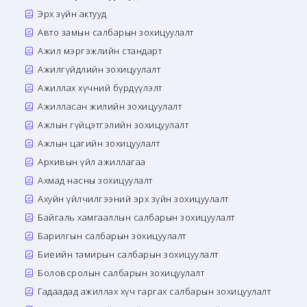
Эрх зүйн актууд
Авто замын салбарын зохицуулалт
Ажил мэргэжлийн стандарт
Ажилгүйдлийн зохицуулалт
Ажиллах хүчний бүрдүүлэлт
Ажилласан жилийн зохицуулалт
Ажлын гүйцэтгэлийн зохицуулалт
Ажлын цагийн зохицуулалт
Архивын үйл ажиллагаа
Ахмад насны зохицуулалт
Ахуйн үйлчилгээний эрх зүйн зохицуулалт
Байгаль хамгааллын салбарын зохицуулалт
Барилгын салбарын зохицуулалт
Биеийн тамирын салбарын зохицуулалт
Боловсролын салбарын зохицуулалт
Гадаадад ажиллах хүч гаргах салбарын зохицуулалт