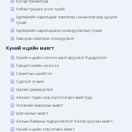
Бусад тушаалууд
Албан тушаал өөрчлөх тухай
Хөдөлмөрийн харилцааг ажилтны санаачлагаар цуцлах
тухай
Хөдөлмөрийн харилцааны зохицуулалтын тухай
Хавсран ажиллах зохицуулалт
Хүний нөөцийн маягт
Хүний нөөцийн сонгон шалгаруулалт бүрдүүлэлт
Гүйцэтгэлийн үнэлгээ
Сахилгын шийтгэл
Сургалт хөгжил
Цалин урамшуулал
Ажлаас гарах үед хэрэглэгдэх маягтууд
Ээлжийн амралын маягт
Шагналын маягт
Ажлын байрны тодорхойлолт боловсруулах маягт
Хүний нөөцийн төлөвлөлтийн маягт