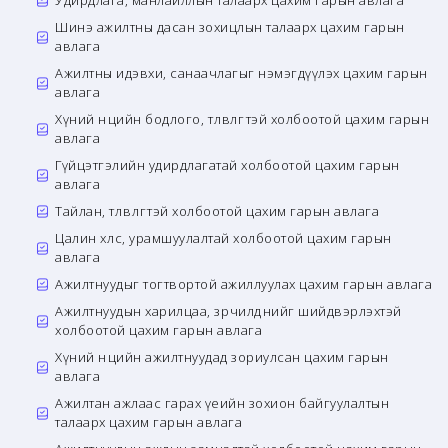
Удирдлага, манлайллын талаарх цахим гарын авлага
Шинэ ажилтны дасан зохицлын талаарх цахим гарын
авлага
Ажилтны идэвхи, санаачлагыг нэмэгдүүлэх цахим гарын
авлага
Хүний нөөцийн бодлого, төлөвлөгөөтэй холбоотой цахим гарын
авлага
Гүйцэтгэлийн удирдлагатай холбоотой цахим гарын
авлага
Тайлан, төлөвлөгөөтэй холбоотой цахим гарын авлага
Цалин хөлс, урамшуулалтай холбоотой цахим гарын
авлага
Ажилтнуудыг тогтвортой ажиллуулах цахим гарын авлага
Ажилтнуудын харилцаа, зөрчилдөөнийг шийдвэрлэхтэй
холбоотой цахим гарын авлага
Хүний нөөцийн ажилтнуудад зориулсан цахим гарын
авлага
Ажилтан ажлаас гарах үеийн зохион байгуулалтын
талаарх цахим гарын авлага