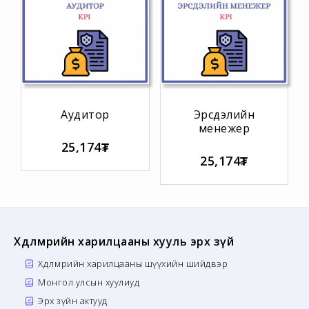
Аудитор
Эрсдэлийн
менежер
25,174₮
25,174₮
Хөдөлмөрийн харилцааны хууль эрх зүй
Хөдөлмөрийн харилцааны шүүхийн шийдвэр
Монгол улсын хуулиуд
Эрх зүйн актууд