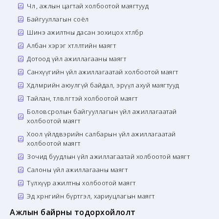
Чөлөө, ажлын цагтай холбоотой маягтууд
Байгууллагын соёл
Шинэ ажилтны дасан зохицох хөтөлбөр
Албан хэрэг хөтлөлтийн маягт
Дотоод үйл ажиллагааны маягт
Санхүүгийн үйл ажиллагаатай холбоотой маягт
Хөдөлмөрийн аюулгүй байдал, эрүүл ахуй маягтууд
Тайлан, төлөвлөгөөтэй холбоотой маягт
Боловсролын байгууллагын үйл ажиллагаатай
холбоотой маягт
Хоол үйлдвэрийн салбарын үйл ажиллагаатай
холбоотой маягт
Зочид буудлын үйл ажиллагаатай холбоотой маягт
Салоны үйл ажиллагааны маягт
Түлхүүр ажилтны холбоотой маягт
Эд хөрөнгийн бүртгэл, хариуцлагын маягт
Ажлын байрны тодорхойлолт