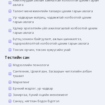
Ажилтнуудын ажлын замналтай холбоотой цахим гарын
авлага
Талент менежментийн талаарх цахим гарын авлага
Ур чадварын матриц, чадамжтай холбоотой цахим
гарын авлага
Хөдөлмөр эрхлэлтийн үйл ажиллагаатай холбоотой цахим
гарын авлага
Бүтэц зохион байгуулалт, ажлын шинжилгээ,
тодорхойлолттой холбоотой цахим гарын авлага
Токсик орчин, токсик хүмүүсийн ухай
Тестийн сан
Мэдээллийн технологи
Сантехник, Цахилгаан, Засварын чиглэлийн албан
тушаал
Маркетинг
Ерөнхий мэдлэг, ур чадвар
Захиргаа, Хүний нөөцийн менежмент
Санхүү, нягтлан бодох бүртгэл