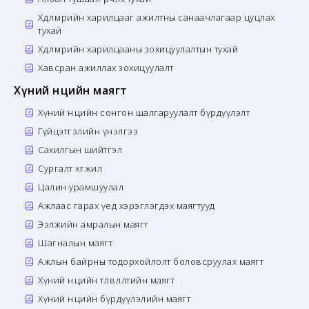
Хөдөлмөрийн харилцааг ажилтны санаачлагаар цуцлах
тухай
Хөдөлмөрийн харилцааны зохицуулалтын тухай
Хавсран ажиллах зохицуулалт
Хүний нөөцийн маягт
Хүний нөөцийн сонгон шалгаруулалт бүрдүүлэлт
Гүйцэтгэлийн үнэлгээ
Сахилгын шийтгэл
Сургалт хөгжил
Цалин урамшуулал
Ажлаас гарах үед хэрэглэгдэх маягтууд
Ээлжийн амралын маягт
Шагналын маягт
Ажлын байрны тодорхойлолт боловсруулах маягт
Хүний нөөцийн төлөвлөлтийн маягт
Хүний нөөцийн бүрдүүлэлийн маягт