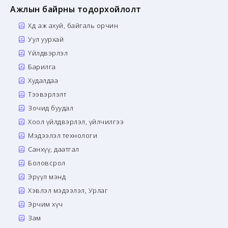
Ажлын байрны тодорхойлолт
Хөдөө аж ахуй, байгаль орчин
Уул уурхай
Үйлдвэрлэл
Барилга
Худалдаа
Тээвэрлэлт
Зочид буудал
Хоол үйлдвэрлэл, үйлчилгээ
Мэдээлэл технологи
Санхүү, даатгал
Боловсрол
Эрүүл мэнд
Хэвлэл мэдээлэл, Урлаг
Эрчим хүч
Зам