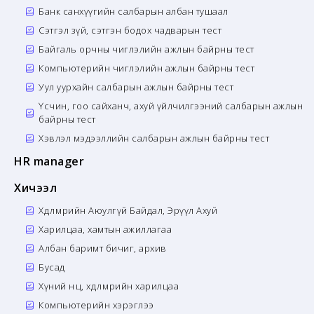
Банк санхүүгийн салбарын албан тушаал
Сэтгэл зүй, сэтгэн бодох чадварын тест
Байгаль орчны чиглэлийн ажлын байрны тест
Компьютерийн чиглэлийн ажлын байрны тест
Уул уурхайн салбарын ажлын байрны тест
Үсчин, гоо сайханч, ахуй үйлчилгээний салбарын ажлын
байрны тест
Хэвлэл мэдээллийн салбарын ажлын байрны тест
HR manager
Хичээл
Хөдөлмөрийн Аюулгүй Байдал, Эрүүл Ахуй
Харилцаа, хамтын ажиллагаа
Албан баримт бичиг, архив
Бусад
Хүний нөөц, хөдөлмөрийн харилцаа
Компьютерийн хэрэглээ