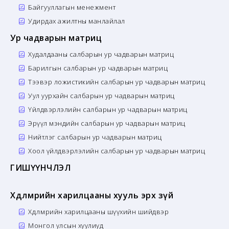
Байгууллагын менежмент
Удирдах ажилтны манлайлал
Ур чадварын матриц
Худалдааны салбарын ур чадварын матриц
Барилгын салбарын ур чадварын матриц
Тээвэр ложистикийн салбарын ур чадварын матриц
Уул уурхайн салбарын ур чадварын матриц
Үйлдвэрлэлийн салбарын ур чадварын матриц
Эрүүл мэндийн салбарын ур чадварын матриц
Нийтлэг салбарын ур чадварын матриц
Хоол үйлдвэрлэлийн салбарын ур чадварын матриц
ГИШҮҮНЧЛЭЛ
Хөдөлмөрийн харилцааны хууль эрх зүй
Хөдөлмөрийн харилцааны шүүхийн шийдвэр
Монгол улсын хуулиуд