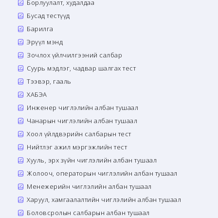
Борлуулалт, худалдаа
Бусад тестүүд
Барилга
Эрүүл мэнд
Зочлох үйлчилгээний салбар
Суурь мэдлэг, чадвар шалгах тест
Тээвэр, гааль
ХАБЭА
Инженер чиглэлийн албан тушаал
Чанарын чиглэлийн албан тушаал
Хоол үйлдвэрийн салбарын тест
Нийтлэг ажил мэргэжлийн тест
Хууль, эрх зүйн чиглэлийн албан тушаал
Жолооч, операторын чиглэлийн албан тушаал
Менежерийн чиглэлийн албан тушаал
Харуул, хамгаалалтийн чиглэлийн албан тушаал
Боловсролын салбарын албан тушаал