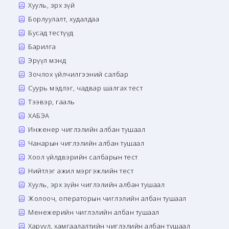
Хууль, эрх зүй
Борлуулалт, худалдаа
Бусад тестүүд
Барилга
Эрүүл мэнд
Зочлох үйлчилгээний салбар
Суурь мэдлэг, чадвар шалгах тест
Тээвэр, гааль
ХАБЭА
Инженер чиглэлийн албан тушаал
Чанарын чиглэлийн албан тушаал
Хоол үйлдвэрийн салбарын тест
Нийтлэг ажил мэргэжлийн тест
Хууль, эрх зүйн чиглэлийн албан тушаал
Жолооч, операторын чиглэлийн албан тушаал
Менежерийн чиглэлийн албан тушаал
Харуул, хамгаалалтийн чиглэлийн албан тушаал