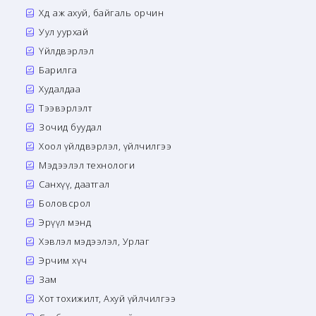
Хөдөө аж ахуй, байгаль орчин
Уул уурхай
Үйлдвэрлэл
Барилга
Худалдаа
Тээвэрлэлт
Зочид буудал
Хоол үйлдвэрлэл, үйлчилгээ
Мэдээлэл технологи
Санхүү, даатгал
Боловсрол
Эрүүл мэнд
Хэвлэл мэдээлэл, Урлаг
Эрчим хүч
Зам
Хот тохижилт, Ахуй үйлчилгээ