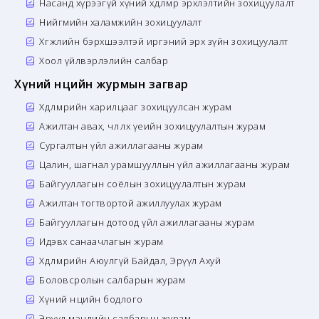
Насанд хүрээгүй хүний хөдөлмөр эрхлэлтийн зохицуулалт
Нийгмийн халамжийн зохицуулалт
Хөгжлийн бэрхшээлтэй иргэний эрх зүйн зохицуулалт
Хоол үйлвэрлэлийн салбар
Хүний нөөцийн журмын загвар
Хөдөлмөрийн харилцааг зохицуулсан журам
Ажилтан авах, чөлөөлөх үеийн зохицуулалтын журам
Сургалтын үйл ажиллагааны журам
Цалин, шагнал урамшууллын үйл ажиллагааны журам
Байгууллагын соёлын зохицуулалтын журам
Ажилтан тогтвортой ажиллуулах журам
Байгууллагын дотоод үйл ажиллагааны журам
Идэвх санаачлагын журам
Хөдөлмөрийн Аюулгүй Байдал, Эрүүл Ахуй
Боловсролын салбарын журам
Хүний нөөцийн бодлого
Эрүүл мэндийн салбарын журам