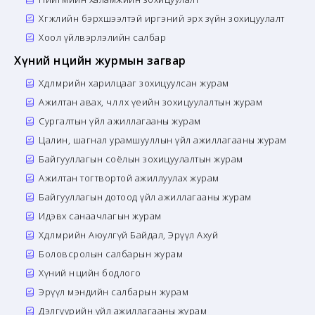
Хөгжлийн бэрхшээлтэй иргэний эрх зүйн зохицуулалт
Хоол үйлвэрлэлийн салбар
Хүний нөөцийн журмын загвар
Хөдөлмөрийн харилцааг зохицуулсан журам
Ажилтан авах, чөлөөлөх үеийн зохицуулалтын журам
Сургалтын үйл ажиллагааны журам
Цалин, шагнал урамшууллын үйл ажиллагааны журам
Байгууллагын соёлын зохицуулалтын журам
Ажилтан тогтвортой ажиллуулах журам
Байгууллагын дотоод үйл ажиллагааны журам
Идэвх санаачлагын журам
Хөдөлмөрийн Аюулгүй Байдал, Эрүүл Ахуй
Боловсролын салбарын журам
Хүний нөөцийн бодлого
Эрүүл мэндийн салбарын журам
Дэлгүүрийн үйл ажиллагааны журам