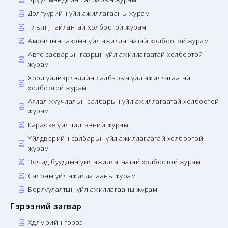
Дэлгүүрийн үйл ажиллагааны журам
Төлөвлөгөө, тайлантай холбоотой журам
Амралтын газрын үйл ажиллагаатай холбоотой журам
Авто засварын газрын үйл ажиллагаатай холбоотой
журам
Хоол үйлвэрлэлийн салбарын үйл ажиллагаатай
холбоотой журам
Аялал жуучлалын салбарын үйл ажиллагаатай холбоотой
журам
Караоке үйлчилгээний журам
Үйлдвэрийн салбарын үйл ажиллагаатай холбоотой
журам
Зочид буудлын үйл ажиллагаатай холбоотой журам
Салоны үйл ажиллагааны журам
Борлуулалтын үйл ажиллагааны журам
Гэрээний загвар
Хөдөлмөрийн гэрээ