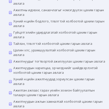
авлага
Ажилтны идэвхи, санаачлагыг нэмэгдүүлэх цахим гарын
авлага
Хүний нөөцийн бодлого, төлөвлөгөөтэй холбоотой цахим гарын
авлага
Гүйцэтгэлийн удирдлагатай холбоотой цахим гарын
авлага
Тайлан, төлөвлөгөөтэй холбоотой цахим гарын авлага
Цалин хөлс, урамшуулалтай холбоотой цахим гарын
авлага
Ажилтнуудыг тогтвортой ажиллуулах цахим гарын авлага
Ажилтнуудын харилцаа, зөрчилдөөнийг шийдвэрлэхтэй
холбоотой цахим гарын авлага
Хүний нөөцийн ажилтнуудад зориулсан цахим гарын
авлага
Ажилтан ажлаас гарах үеийн зохион байгуулалтын
талаарх цахим гарын авлага
Ажилтнуудын ажлын замналтай холбоотой цахим гарын
авлага