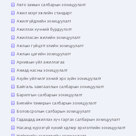
Авто замын салбарын зохицуулалт
Ажил мэргэжлийн стандарт
Ажилгүйдлийн зохицуулалт
Ажиллах хүчний бүрдүүлэлт
Ажилласан жилийн зохицуулалт
Ажлын гүйцэтгэлийн зохицуулалт
Ажлын цагийн зохицуулалт
Архивын үйл ажиллагаа
Ахмад насны зохицуулалт
Ахуйн үйлчилгээний эрх зүйн зохицуулалт
Байгаль хамгааллын салбарын зохицуулалт
Барилгын салбарын зохицуулалт
Биеийн тамирын салбарын зохицуулалт
Боловсролын салбарын зохицуулалт
Гадаадад ажиллах хүч гаргах салбарын зохицуулалт
Насанд хүрээгүй хүний хөдөлмөр эрхлэлтийн зохицуулалт
Нийгмийн халамжийн зохицуулалт