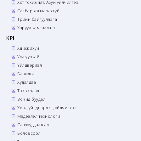
Хот тохижилт, Ахуй үйлчилгээ
Салбар хамаарахгүй
Төрийн байгууллага
Харуул хамгаалалт
KPI
Хөдөө аж ахуй
Уул уурхай
Үйлдвэрлэл
Барилга
Худалдаа
Тээвэрлэлт
Зочид буудал
Хоол үйлдвэрлэл, үйлчилгээ
Мэдээлэл технологи
Санхүү, даатгал
Боловсрол