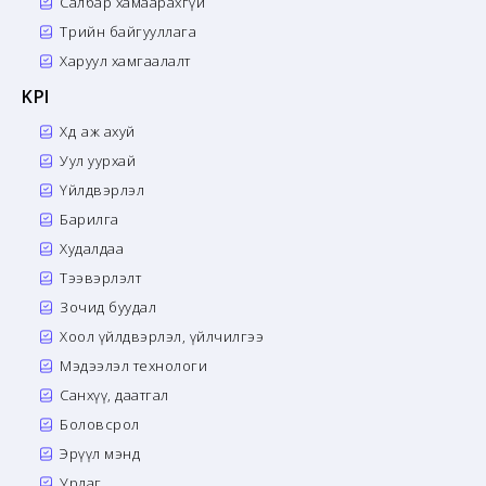
Салбар хамаарахгүй
Төрийн байгууллага
Харуул хамгаалалт
KPI
Хөдөө аж ахуй
Уул уурхай
Үйлдвэрлэл
Барилга
Худалдаа
Тээвэрлэлт
Зочид буудал
Хоол үйлдвэрлэл, үйлчилгээ
Мэдээлэл технологи
Санхүү, даатгал
Боловсрол
Эрүүл мэнд
Урлаг