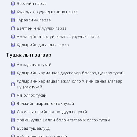
Зээлийн гэрээ
Худалдах, худалдан авах гэрээ
Түрээсийн гэрээ
Бэлтгэн нийлүүлэх гэрээ
Ажил гүйцэтгэх, үйлчилгээ үзүүлэх гэрээ
Хөдөлмөрийн дагалдах гэрээ
Тушаалын загвар
Ажилд авах тухай
Хөдөлмөрийн харилцааг дуусгавар болгох, цуцлах тухай
Хөдөлмөрийн харилцааг ажил олгогчийн санаачлагаар
цуцлах тухай
Чөлөө олгох тухай
Ээлжийн амралт олгох тухай
Сахилгын шийтгэл ногдуулах тухай
Урамшуулал цалин болон тэтгэмж олгох тухай
Бусад тушаалууд
Албан тушаал өөрчлөх тухай