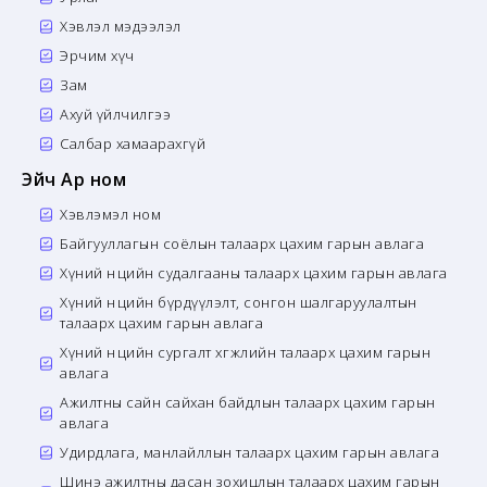
Хэвлэл мэдээлэл
Эрчим хүч
Зам
Ахуй үйлчилгээ
Салбар хамаарахгүй
Эйч Ар ном
Хэвлэмэл ном
Байгууллагын соёлын талаарх цахим гарын авлага
Хүний нөөцийн судалгааны талаарх цахим гарын авлага
Хүний нөөцийн бүрдүүлэлт, сонгон шалгаруулалтын
талаарх цахим гарын авлага
Хүний нөөцийн сургалт хөгжлийн талаарх цахим гарын
авлага
Ажилтны сайн сайхан байдлын талаарх цахим гарын
авлага
Удирдлага, манлайллын талаарх цахим гарын авлага
Шинэ ажилтны дасан зохицлын талаарх цахим гарын