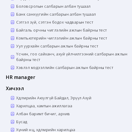
Боловсролын салбарын албан тушаал
Банк санхүүгийн салбарын албан тушаал
Сэтгэл зүй, сэтгэн бодох чадварын тест
Байгаль орчны чиглэлийн ажлын байрны тест
Компьютерийн чиглэлийн ажлын байрны тест
Уул уурхайн салбарын ажлын байрны тест
Үсчин, гоо сайханч, ахуй үйлчилгээний салбарын ажлын
байрны тест
Хэвлэл мэдээллийн салбарын ажлын байрны тест
HR manager
Хичээл
Хөдөлмөрийн Аюулгүй Байдал, Эрүүл Ахуй
Харилцаа, хамтын ажиллагаа
Албан баримт бичиг, архив
Бусад
Хүний нөөц, хөдөлмөрийн харилцаа