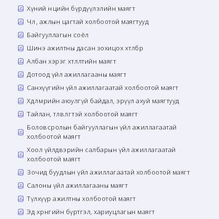
Хүний нөөцийн бүрдүүлэлийн маягт
Чөлөө, ажлын цагтай холбоотой маягтууд
Байгууллагын соёл
Шинэ ажилтны дасан зохицох хөтөлбөр
Албан хэрэг хөтлөлтийн маягт
Дотоод үйл ажиллагааны маягт
Санхүүгийн үйл ажиллагаатай холбоотой маягт
Хөдөлмөрийн аюулгүй байдал, эрүүл ахуй маягтууд
Тайлан, төлөвлөгөөтэй холбоотой маягт
Боловсролын байгууллагын үйл ажиллагаатай
холбоотой маягт
Хоол үйлдвэрийн салбарын үйл ажиллагаатай
холбоотой маягт
Зочид буудлын үйл ажиллагаатай холбоотой маягт
Салоны үйл ажиллагааны маягт
Түлхүүр ажилтны холбоотой маягт
Эд хөрөнгийн бүртгэл, хариуцлагын маягт