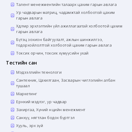
Талент менежментийн талаарх цахим гарын авлага
Ур чадварын матриц, чадамжтай холбоотой цахим
гарын авлага
Хөдөлмөр эрхлэлтийн үйл ажиллагаатай холбоотой цахим
гарын авлага
Бүтэц зохион байгуулалт, ажлын шинжилгээ,
тодорхойлолттой холбоотой цахим гарын авлага
Токсик орчин, токсик хүмүүсийн ухай
Тестийн сан
Мэдээллийн технологи
Сантехник, Цахилгаан, Засварын чиглэлийн албан
тушаал
Маркетинг
Ерөнхий мэдлэг, ур чадвар
Захиргаа, Хүний нөөцийн менежмент
Санхүү, нягтлан бодох бүртгэл
Хууль, эрх зүй