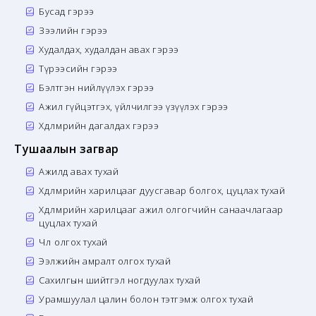
Бусад гэрээ
Зээлийн гэрээ
Худалдах, худалдан авах гэрээ
Түрээсийн гэрээ
Бэлтгэн нийлүүлэх гэрээ
Ажил гүйцэтгэх, үйлчилгээ үзүүлэх гэрээ
Хөдөлмөрийн дагалдах гэрээ
Тушаалын загвар
Ажилд авах тухай
Хөдөлмөрийн харилцааг дуусгавар болгох, цуцлах тухай
Хөдөлмөрийн харилцааг ажил олгогчийн санаачлагаар
цуцлах тухай
Чөлөө олгох тухай
Ээлжийн амралт олгох тухай
Сахилгын шийтгэл ногдуулах тухай
Урамшуулал цалин болон тэтгэмж олгох тухай