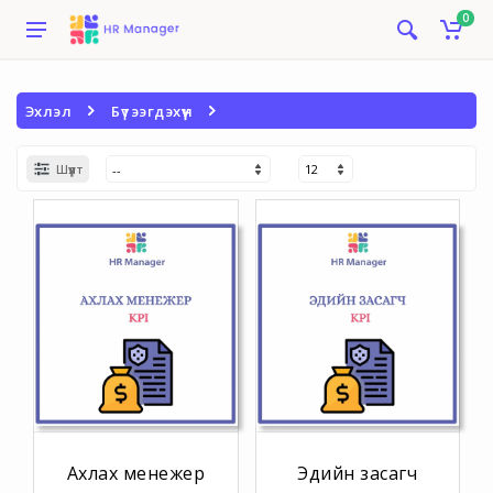
0
Эхлэл
Бүтээгдэхүүн
Шүүлт
Ахлах менежер
Эдийн засагч