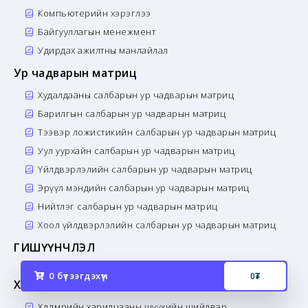
Компьютерийн хэрэглээ
Байгууллагын менежмент
Удирдах ажилтны манлайлал
Ур чадварын матриц
Худалдааны салбарын ур чадварын матриц
Барилгын салбарын ур чадварын матриц
Тээвэр ложистикийн салбарын ур чадварын матриц
Уул уурхайн салбарын ур чадварын матриц
Үйлдвэрлэлийн салбарын ур чадварын матриц
Эрүүл мэндийн салбарын ур чадварын матриц
Нийтлэг салбарын ур чадварын матриц
Хоол үйлдвэрлэлийн салбарын ур чадварын матриц
ГИШҮҮНЧЛЭЛ
0
бүтээгдэхүүн
0
₮
Хөдөлмөрийн харилцааны хууль эрх зүй
Хөдөлмөрийн харилцааны шүүхийн шийдвэр