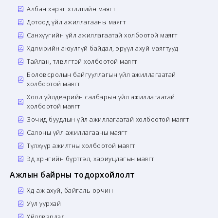
Албан хэрэг хөтлөлтийн маягт
Дотоод үйл ажиллагааны маягт
Санхүүгийн үйл ажиллагаатай холбоотой маягт
Хөдөлмөрийн аюулгүй байдал, эрүүл ахуй маягтууд
Тайлан, төлөвлөгөөтэй холбоотой маягт
Боловсролын байгууллагын үйл ажиллагаатай
холбоотой маягт
Хоол үйлдвэрийн салбарын үйл ажиллагаатай
холбоотой маягт
Зочид буудлын үйл ажиллагаатай холбоотой маягт
Салоны үйл ажиллагааны маягт
Түлхүүр ажилтны холбоотой маягт
Эд хөрөнгийн бүртгэл, хариуцлагын маягт
Ажлын байрны тодорхойлолт
Хөдөө аж ахуй, байгаль орчин
Уул уурхай
Үйлдвэрлэл