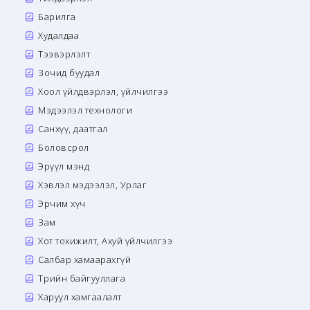
Барилга
Худалдаа
Тээвэрлэлт
Зочид буудал
Хоол үйлдвэрлэл, үйлчилгээ
Мэдээлэл технологи
Санхүү, даатгал
Боловсрол
Эрүүл мэнд
Хэвлэл мэдээлэл, Урлаг
Эрчим хүч
Зам
Хот тохижилт, Ахуй үйлчилгээ
Салбар хамаарахгүй
Төрийн байгууллага
Харуул хамгаалалт