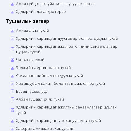
Ажил гүйцэтгэх, үйлчилгээ үзүүлэх гэрээ
Хөдөлмөрийн дагалдах гэрээ
Тушаалын загвар
Ажилд авах тухай
Хөдөлмөрийн харилцааг дуусгавар болгох, цуцлах тухай
Хөдөлмөрийн харилцааг ажил олгогчийн санаачлагаар
цуцлах тухай
Чөлөө олгох тухай
Ээлжийн амралт олгох тухай
Сахилгын шийтгэл ногдуулах тухай
Урамшуулал цалин болон тэтгэмж олгох тухай
Бусад тушаалууд
Албан тушаал өөрчлөх тухай
Хөдөлмөрийн харилцааг ажилтны санаачлагаар цуцлах
тухай
Хөдөлмөрийн харилцааны зохицуулалтын тухай
Хавсран ажиллах зохицуулалт