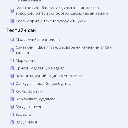
гарын авлага
Бүтэц зохион байгуулалт, ажлын шинжилгээ,
тодорхойлолттой холбоотой цахим гарын авлага
Токсик орчин, токсик хүмүүсийн ухай
Тестийн сан
Мэдээллийн технологи
Сантехник, Цахилгаан, Засварын чиглэлийн албан
тушаал
Маркетинг
Ерөнхий мэдлэг, ур чадвар
Захиргаа, Хүний нөөцийн менежмент
Санхүү, нягтлан бодох бүртгэл
Хууль, эрх зүй
Борлуулалт, худалдаа
Бусад тестүүд
Барилга
Эрүүл мэнд