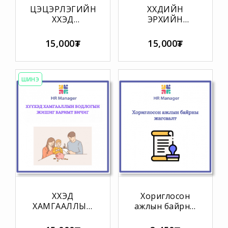
ЦЭЦЭРЛЭГИЙН
ХҮҮХДИЙН
ХҮҮХЭД
ЭРХИЙН
ХАМГААЛЛЫН
СТАНДАРТЫН
БОДЛОГЫГ
ЭМХЭТГЭЛ
15,000₮
15,000₮
ХЭРЭГЖҮҮЛЭХ
ЗӨВЛӨМЖ
ШИНЭ
ХҮҮХЭД
Хориглосон
ХАМГААЛЛЫН
ажлын байрны
БОДЛОГЫН
жагсаалт
ЖИШИГ