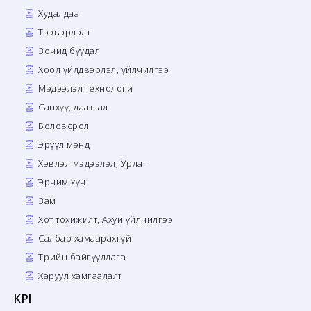
Худалдаа
Тээвэрлэлт
Зочид буудал
Хоол үйлдвэрлэл, үйлчилгээ
Мэдээлэл технологи
Санхүү, даатгал
Боловсрол
Эрүүл мэнд
Хэвлэл мэдээлэл, Урлаг
Эрчим хүч
Зам
Хот тохижилт, Ахуй үйлчилгээ
Салбар хамаарахгүй
Төрийн байгууллага
Харуул хамгаалалт
KPI