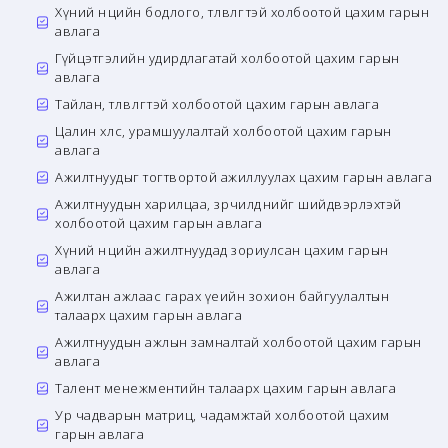
Хүний нөөцийн бодлого, төлөвлөгөөтэй холбоотой цахим гарын
авлага
Гүйцэтгэлийн удирдлагатай холбоотой цахим гарын
авлага
Тайлан, төлөвлөгөөтэй холбоотой цахим гарын авлага
Цалин хөлс, урамшуулалтай холбоотой цахим гарын
авлага
Ажилтнуудыг тогтвортой ажиллуулах цахим гарын авлага
Ажилтнуудын харилцаа, зөрчилдөөнийг шийдвэрлэхтэй
холбоотой цахим гарын авлага
Хүний нөөцийн ажилтнуудад зориулсан цахим гарын
авлага
Ажилтан ажлаас гарах үеийн зохион байгуулалтын
талаарх цахим гарын авлага
Ажилтнуудын ажлын замналтай холбоотой цахим гарын
авлага
Талент менежментийн талаарх цахим гарын авлага
Ур чадварын матриц, чадамжтай холбоотой цахим
гарын авлага