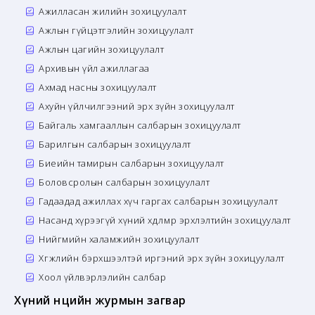
Ажилласан жилийн зохицуулалт
Ажлын гүйцэтгэлийн зохицуулалт
Ажлын цагийн зохицуулалт
Архивын үйл ажиллагаа
Ахмад насны зохицуулалт
Ахуйн үйлчилгээний эрх зүйн зохицуулалт
Байгаль хамгааллын салбарын зохицуулалт
Барилгын салбарын зохицуулалт
Биеийн тамирын салбарын зохицуулалт
Боловсролын салбарын зохицуулалт
Гадаадад ажиллах хүч гаргах салбарын зохицуулалт
Насанд хүрээгүй хүний хөдөлмөр эрхлэлтийн зохицуулалт
Нийгмийн халамжийн зохицуулалт
Хөгжлийн бэрхшээлтэй иргэний эрх зүйн зохицуулалт
Хоол үйлвэрлэлийн салбар
Хүний нөөцийн журмын загвар