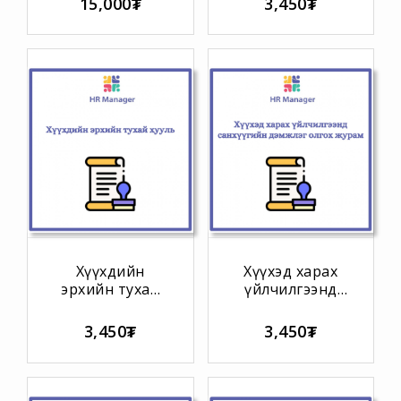
15,000₮
3,450₮
БАРИМТ
БИЧИГ
Хүүхдийн
Хүүхэд харах
эрхийн тухай
үйлчилгээнд
хууль
санхүүгийн
дэмжлэг олгох
3,450₮
3,450₮
журам