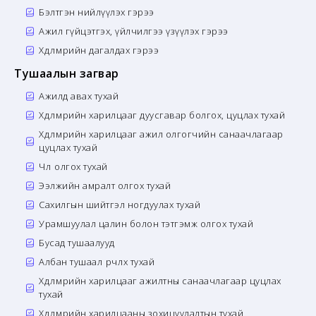
Бэлтгэн нийлүүлэх гэрээ
Ажил гүйцэтгэх, үйлчилгээ үзүүлэх гэрээ
Хөдөлмөрийн дагалдах гэрээ
Тушаалын загвар
Ажилд авах тухай
Хөдөлмөрийн харилцааг дуусгавар болгох, цуцлах тухай
Хөдөлмөрийн харилцааг ажил олгогчийн санаачлагаар
цуцлах тухай
Чөлөө олгох тухай
Ээлжийн амралт олгох тухай
Сахилгын шийтгэл ногдуулах тухай
Урамшуулал цалин болон тэтгэмж олгох тухай
Бусад тушаалууд
Албан тушаал өөрчлөх тухай
Хөдөлмөрийн харилцааг ажилтны санаачлагаар цуцлах
тухай
Хөдөлмөрийн харилцааны зохицуулалтын тухай