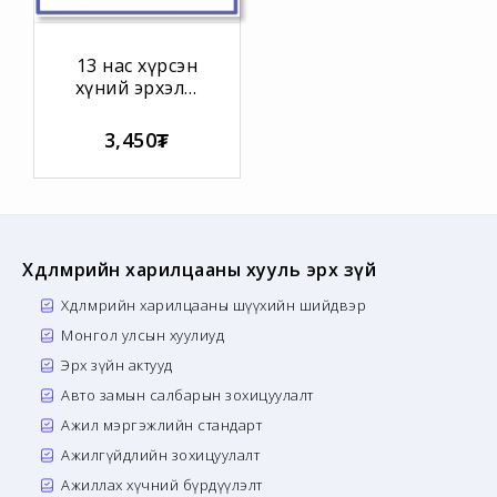
13 нас хүрсэн
хүний эрхэлж
болох хөнгөн
ажлын төрөл,
3,450₮
хөдөлмөр
эрхлэлтийн
нөхцөл
Хөдөлмөрийн харилцааны хууль эрх зүй
Хөдөлмөрийн харилцааны шүүхийн шийдвэр
Монгол улсын хуулиуд
Эрх зүйн актууд
Авто замын салбарын зохицуулалт
Ажил мэргэжлийн стандарт
Ажилгүйдлийн зохицуулалт
Ажиллах хүчний бүрдүүлэлт