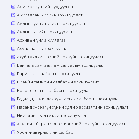
Ажиллах хүчний бүрдүүлэлт
Ажилласан жилийн зохицуулалт
Ажлын гүйцэтгэлийн зохицуулалт
Ажлын цагийн зохицуулалт
Архивын үйл ажиллагаа
Ахмад насны зохицуулалт
Ахуйн үйлчилгээний эрх зүйн зохицуулалт
Байгаль хамгааллын салбарын зохицуулалт
Барилгын салбарын зохицуулалт
Биеийн тамирын салбарын зохицуулалт
Боловсролын салбарын зохицуулалт
Гадаадад ажиллах хүч гаргах салбарын зохицуулалт
Насанд хүрээгүй хүний хөдөлмөр эрхлэлтийн зохицуулалт
Нийгмийн халамжийн зохицуулалт
Хөгжлийн бэрхшээлтэй иргэний эрх зүйн зохицуулалт
Хоол үйлвэрлэлийн салбар