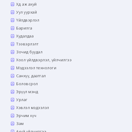
Хөдөө аж ахуй
Уул уурхай
Үйлдвэрлэл
Барилга
Худалдаа
Тээвэрлэлт
Зочид буудал
Хоол үйлдвэрлэл, үйлчилгээ
Мэдээлэл технологи
Санхүү, даатгал
Боловсрол
Эрүүл мэнд
Урлаг
Хэвлэл мэдээлэл
Эрчим хүч
Зам
Ахуй үйлчилгээ