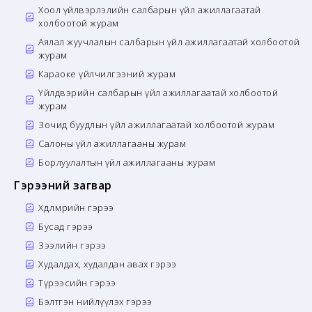
Хоол үйлвэрлэлийн салбарын үйл ажиллагаатай
холбоотой журам
Аялал жуучлалын салбарын үйл ажиллагаатай холбоотой
журам
Караоке үйлчилгээний журам
Үйлдвэрийн салбарын үйл ажиллагаатай холбоотой
журам
Зочид буудлын үйл ажиллагаатай холбоотой журам
Салоны үйл ажиллагааны журам
Борлуулалтын үйл ажиллагааны журам
Гэрээний загвар
Хөдөлмөрийн гэрээ
Бусад гэрээ
Зээлийн гэрээ
Худалдах, худалдан авах гэрээ
Түрээсийн гэрээ
Бэлтгэн нийлүүлэх гэрээ