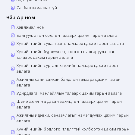
Салбар хамаарахгүй
Эйч Ар ном
Хэвлэмэл ном
Байгууллагын соёлын талаарх цахим гарын авлага
Хүний нөөцийн судалгааны талаарх цахим гарын авлага
Хүний нөөцийн бүрдүүлэлт, сонгон шалгаруулалтын
талаарх цахим гарын авлага
Хүний нөөцийн сургалт хөгжлийн талаарх цахим гарын
авлага
Ажилтны сайн сайхан байдлын талаарх цахим гарын
авлага
Удирдлага, манлайллын талаарх цахим гарын авлага
Шинэ ажилтны дасан зохицлын талаарх цахим гарын
авлага
Ажилтны идэвхи, санаачлагыг нэмэгдүүлэх цахим гарын
авлага
Хүний нөөцийн бодлого, төлөвлөгөөтэй холбоотой цахим гарын
авлага