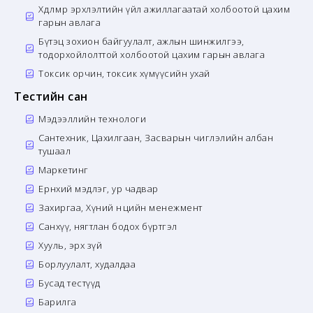
Хөдөлмөр эрхлэлтийн үйл ажиллагаатай холбоотой цахим
гарын авлага
Бүтэц зохион байгуулалт, ажлын шинжилгээ,
тодорхойлолттой холбоотой цахим гарын авлага
Токсик орчин, токсик хүмүүсийн ухай
Тестийн сан
Мэдээллийн технологи
Сантехник, Цахилгаан, Засварын чиглэлийн албан
тушаал
Маркетинг
Ерөнхий мэдлэг, ур чадвар
Захиргаа, Хүний нөөцийн менежмент
Санхүү, нягтлан бодох бүртгэл
Хууль, эрх зүй
Борлуулалт, худалдаа
Бусад тестүүд
Барилга