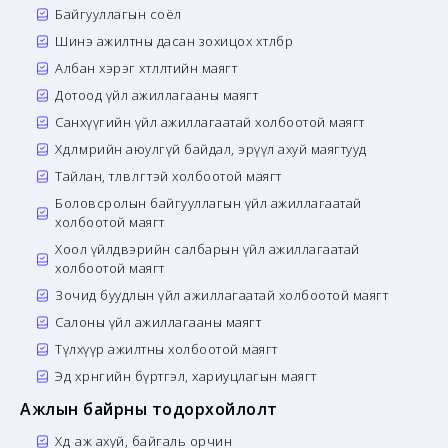
Байгууллагын соёл
Шинэ ажилтны дасан зохицох хөтөлбөр
Албан хэрэг хөтлөлтийн маягт
Дотоод үйл ажиллагааны маягт
Санхүүгийн үйл ажиллагаатай холбоотой маягт
Хөдөлмөрийн аюулгүй байдал, эрүүл ахуй маягтууд
Тайлан, төлөвлөгөөтэй холбоотой маягт
Боловсролын байгууллагын үйл ажиллагаатай
холбоотой маягт
Хоол үйлдвэрийн салбарын үйл ажиллагаатай
холбоотой маягт
Зочид буудлын үйл ажиллагаатай холбоотой маягт
Салоны үйл ажиллагааны маягт
Түлхүүр ажилтны холбоотой маягт
Эд хөрөнгийн бүртгэл, хариуцлагын маягт
Ажлын байрны тодорхойлолт
Хөдөө аж ахуй, байгаль орчин