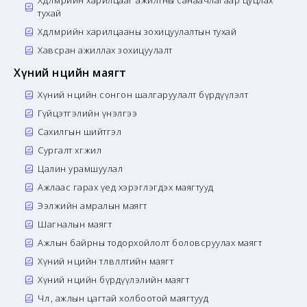
тухай
Хөдөлмөрийн харилцааны зохицуулалтын тухай
Хавсран ажиллах зохицуулалт
Хүний нөөцийн маягт
Хүний нөөцийн сонгон шалгаруулалт бүрдүүлэлт
Гүйцэтгэлийн үнэлгээ
Сахилгын шийтгэл
Сургалт хөгжил
Цалин урамшуулал
Ажлаас гарах үед хэрэглэгдэх маягтууд
Ээлжийн амралын маягт
Шагналын маягт
Ажлын байрны тодорхойлолт боловсруулах маягт
Хүний нөөцийн төлөвлөлтийн маягт
Хүний нөөцийн бүрдүүлэлийн маягт
Чөлөө, ажлын цагтай холбоотой маягтууд