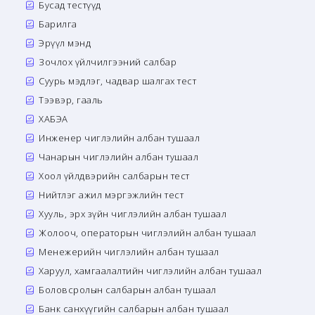
Бусад тестүүд
Барилга
Эрүүл мэнд
Зочлох үйлчилгээний салбар
Суурь мэдлэг, чадвар шалгах тест
Тээвэр, гааль
ХАБЭА
Инженер чиглэлийн албан тушаал
Чанарын чиглэлийн албан тушаал
Хоол үйлдвэрийн салбарын тест
Нийтлэг ажил мэргэжлийн тест
Хууль, эрх зүйн чиглэлийн албан тушаал
Жолооч, операторын чиглэлийн албан тушаал
Менежерийн чиглэлийн албан тушаал
Харуул, хамгаалалтийн чиглэлийн албан тушаал
Боловсролын салбарын албан тушаал
Банк санхүүгийн салбарын албан тушаал