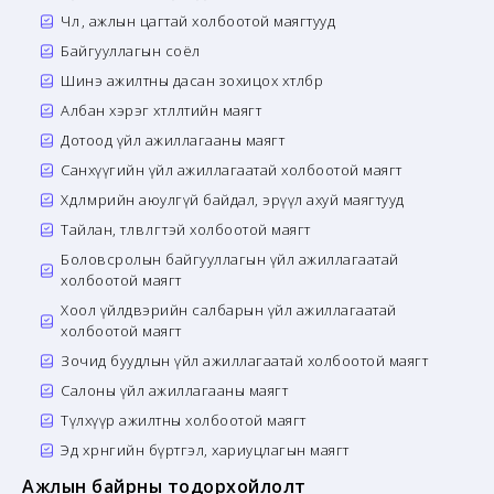
Чөлөө, ажлын цагтай холбоотой маягтууд
Байгууллагын соёл
Шинэ ажилтны дасан зохицох хөтөлбөр
Албан хэрэг хөтлөлтийн маягт
Дотоод үйл ажиллагааны маягт
Санхүүгийн үйл ажиллагаатай холбоотой маягт
Хөдөлмөрийн аюулгүй байдал, эрүүл ахуй маягтууд
Тайлан, төлөвлөгөөтэй холбоотой маягт
Боловсролын байгууллагын үйл ажиллагаатай
холбоотой маягт
Хоол үйлдвэрийн салбарын үйл ажиллагаатай
холбоотой маягт
Зочид буудлын үйл ажиллагаатай холбоотой маягт
Салоны үйл ажиллагааны маягт
Түлхүүр ажилтны холбоотой маягт
Эд хөрөнгийн бүртгэл, хариуцлагын маягт
Ажлын байрны тодорхойлолт