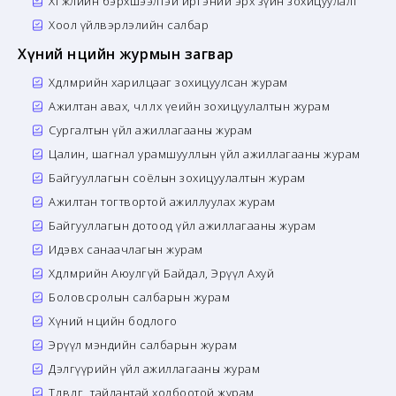
Хөгжлийн бэрхшээлтэй иргэний эрх зүйн зохицуулалт
Хоол үйлвэрлэлийн салбар
Хүний нөөцийн журмын загвар
Хөдөлмөрийн харилцааг зохицуулсан журам
Ажилтан авах, чөлөөлөх үеийн зохицуулалтын журам
Сургалтын үйл ажиллагааны журам
Цалин, шагнал урамшууллын үйл ажиллагааны журам
Байгууллагын соёлын зохицуулалтын журам
Ажилтан тогтвортой ажиллуулах журам
Байгууллагын дотоод үйл ажиллагааны журам
Идэвх санаачлагын журам
Хөдөлмөрийн Аюулгүй Байдал, Эрүүл Ахуй
Боловсролын салбарын журам
Хүний нөөцийн бодлого
Эрүүл мэндийн салбарын журам
Дэлгүүрийн үйл ажиллагааны журам
Төлөвлөгөө, тайлантай холбоотой журам