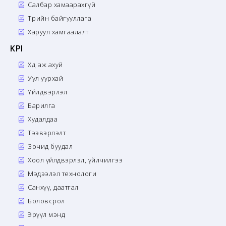
Салбар хамаарахгүй
Төрийн байгууллага
Харуул хамгаалалт
KPI
Хөдөө аж ахуй
Уул уурхай
Үйлдвэрлэл
Барилга
Худалдаа
Тээвэрлэлт
Зочид буудал
Хоол үйлдвэрлэл, үйлчилгээ
Мэдээлэл технологи
Санхүү, даатгал
Боловсрол
Эрүүл мэнд