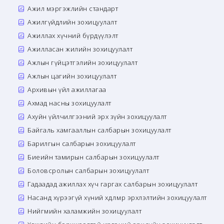
Ажил мэргэжлийн стандарт
Ажилгүйдлийн зохицуулалт
Ажиллах хүчний бүрдүүлэлт
Ажилласан жилийн зохицуулалт
Ажлын гүйцэтгэлийн зохицуулалт
Ажлын цагийн зохицуулалт
Архивын үйл ажиллагаа
Ахмад насны зохицуулалт
Ахуйн үйлчилгээний эрх зүйн зохицуулалт
Байгаль хамгааллын салбарын зохицуулалт
Барилгын салбарын зохицуулалт
Биеийн тамирын салбарын зохицуулалт
Боловсролын салбарын зохицуулалт
Гадаадад ажиллах хүч гаргах салбарын зохицуулалт
Насанд хүрээгүй хүний хөдөлмөр эрхлэлтийн зохицуулалт
Нийгмийн халамжийн зохицуулалт