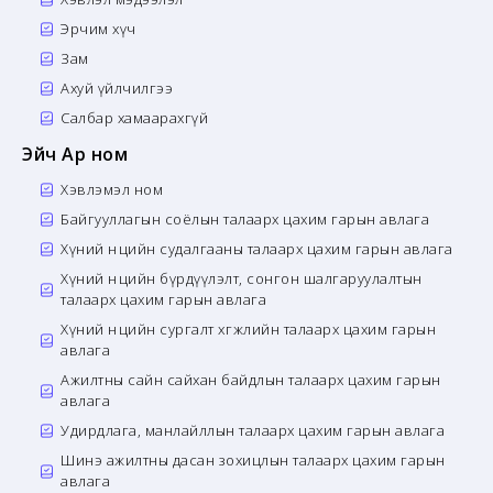
Эрчим хүч
Зам
Ахуй үйлчилгээ
Салбар хамаарахгүй
Эйч Ар ном
Хэвлэмэл ном
Байгууллагын соёлын талаарх цахим гарын авлага
Хүний нөөцийн судалгааны талаарх цахим гарын авлага
Хүний нөөцийн бүрдүүлэлт, сонгон шалгаруулалтын
талаарх цахим гарын авлага
Хүний нөөцийн сургалт хөгжлийн талаарх цахим гарын
авлага
Ажилтны сайн сайхан байдлын талаарх цахим гарын
авлага
Удирдлага, манлайллын талаарх цахим гарын авлага
Шинэ ажилтны дасан зохицлын талаарх цахим гарын
авлага