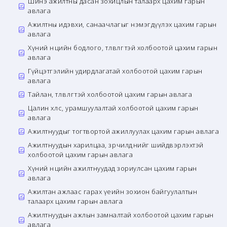
Шинэ ажилтны дасан зохицлын талаарх цахим гарын
авлага
Ажилтны идэвхи, санаачлагыг нэмэгдүүлэх цахим гарын
авлага
Хүний нөөцийн бодлого, төлөвлөгөөтэй холбоотой цахим гарын
авлага
Гүйцэтгэлийн удирдлагатай холбоотой цахим гарын
авлага
Тайлан, төлөвлөгөөтэй холбоотой цахим гарын авлага
Цалин хөлс, урамшуулалтай холбоотой цахим гарын
авлага
Ажилтнуудыг тогтвортой ажиллуулах цахим гарын авлага
Ажилтнуудын харилцаа, зөрчилдөөнийг шийдвэрлэхтэй
холбоотой цахим гарын авлага
Хүний нөөцийн ажилтнуудад зориулсан цахим гарын
авлага
Ажилтан ажлаас гарах үеийн зохион байгуулалтын
талаарх цахим гарын авлага
Ажилтнуудын ажлын замналтай холбоотой цахим гарын
авлага