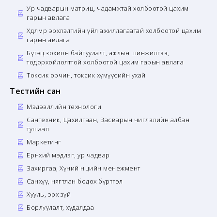
Ур чадварын матриц, чадамжтай холбоотой цахим
гарын авлага
Хөдөлмөр эрхлэлтийн үйл ажиллагаатай холбоотой цахим
гарын авлага
Бүтэц зохион байгуулалт, ажлын шинжилгээ,
тодорхойлолттой холбоотой цахим гарын авлага
Токсик орчин, токсик хүмүүсийн ухай
Тестийн сан
Мэдээллийн технологи
Сантехник, Цахилгаан, Засварын чиглэлийн албан
тушаал
Маркетинг
Ерөнхий мэдлэг, ур чадвар
Захиргаа, Хүний нөөцийн менежмент
Санхүү, нягтлан бодох бүртгэл
Хууль, эрх зүй
Борлуулалт, худалдаа