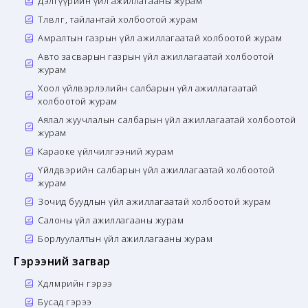
Дэлгүүрийн үйл ажиллагааны журам
Төлөвлөгөө, тайлантай холбоотой журам
Амралтын газрын үйл ажиллагаатай холбоотой журам
Авто засварын газрын үйл ажиллагаатай холбоотой
журам
Хоол үйлвэрлэлийн салбарын үйл ажиллагаатай
холбоотой журам
Аялал жуучлалын салбарын үйл ажиллагаатай холбоотой
журам
Караоке үйлчилгээний журам
Үйлдвэрийн салбарын үйл ажиллагаатай холбоотой
журам
Зочид буудлын үйл ажиллагаатай холбоотой журам
Салоны үйл ажиллагааны журам
Борлуулалтын үйл ажиллагааны журам
Гэрээний загвар
Хөдөлмөрийн гэрээ
Бусад гэрээ