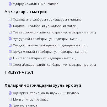
Удирдах ажилтны манлайлал
Ур чадварын матриц
Худалдааны салбарын ур чадварын матриц
Барилгын салбарын ур чадварын матриц
Тээвэр ложистикийн салбарын ур чадварын матриц
Уул уурхайн салбарын ур чадварын матриц
Үйлдвэрлэлийн салбарын ур чадварын матриц
Эрүүл мэндийн салбарын ур чадварын матриц
Нийтлэг салбарын ур чадварын матриц
Хоол үйлдвэрлэлийн салбарын ур чадварын матриц
ГИШҮҮНЧЛЭЛ
Хөдөлмөрийн харилцааны хууль эрх зүй
Хөдөлмөрийн харилцааны шүүхийн шийдвэр
Монгол улсын хуулиуд
Эрх зүйн актууд