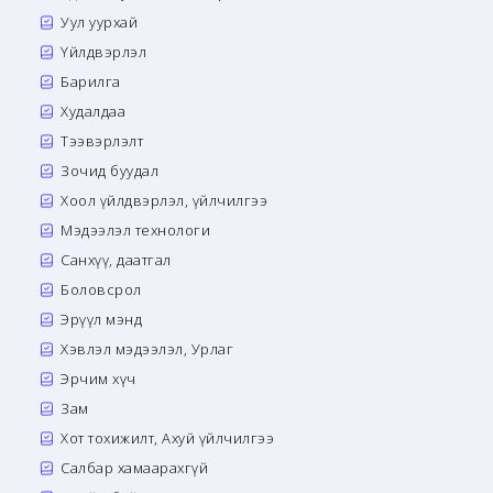
Уул уурхай
Үйлдвэрлэл
Барилга
Худалдаа
Тээвэрлэлт
Зочид буудал
Хоол үйлдвэрлэл, үйлчилгээ
Мэдээлэл технологи
Санхүү, даатгал
Боловсрол
Эрүүл мэнд
Хэвлэл мэдээлэл, Урлаг
Эрчим хүч
Зам
Хот тохижилт, Ахуй үйлчилгээ
Салбар хамаарахгүй