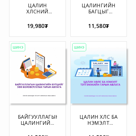
ЦАЛИН
ЦАЛИНГИЙН
ХӨЛСНИЙ
БАГЦЫГ
СУДАЛГАА
БОЛОВСРУУЛАХ
ХИЙХ АРГА
АРГАЧЛАЛ БА
19,980₮
11,580₮
ЗҮЙН ГАРЫН
АНХААРАХ
АВЛАГА
ЗҮЙЛС ГАРЫН
АВЛАГА
ШИНЭ
ШИНЭ
БАЙГУУЛЛАГЫН
ЦАЛИН ХӨЛС БА
ЦАЛИНГИЙН
НЭМЭЛТ
БҮТЦИЙГ ЗӨВ
ТЭТГЭМЖИЙН
БОЛОВСРУУЛАХ
ГАРЫН АВЛАГА