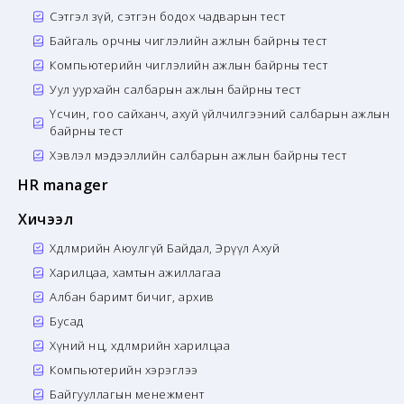
Сэтгэл зүй, сэтгэн бодох чадварын тест
Байгаль орчны чиглэлийн ажлын байрны тест
Компьютерийн чиглэлийн ажлын байрны тест
Уул уурхайн салбарын ажлын байрны тест
Үсчин, гоо сайханч, ахуй үйлчилгээний салбарын ажлын
байрны тест
Хэвлэл мэдээллийн салбарын ажлын байрны тест
HR manager
Хичээл
Хөдөлмөрийн Аюулгүй Байдал, Эрүүл Ахуй
Харилцаа, хамтын ажиллагаа
Албан баримт бичиг, архив
Бусад
Хүний нөөц, хөдөлмөрийн харилцаа
Компьютерийн хэрэглээ
Байгууллагын менежмент