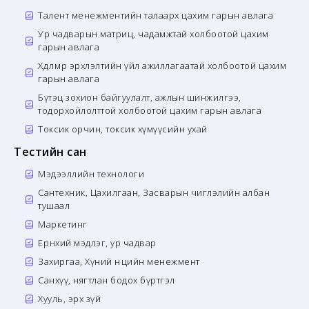
Талент менежментийн талаарх цахим гарын авлага
Ур чадварын матриц, чадамжтай холбоотой цахим
гарын авлага
Хөдөлмөр эрхлэлтийн үйл ажиллагаатай холбоотой цахим
гарын авлага
Бүтэц зохион байгуулалт, ажлын шинжилгээ,
тодорхойлолттой холбоотой цахим гарын авлага
Токсик орчин, токсик хүмүүсийн ухай
Тестийн сан
Мэдээллийн технологи
Сантехник, Цахилгаан, Засварын чиглэлийн албан
тушаал
Маркетинг
Ерөнхий мэдлэг, ур чадвар
Захиргаа, Хүний нөөцийн менежмент
Санхүү, нягтлан бодох бүртгэл
Хууль, эрх зүй