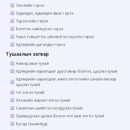
Зээлийн гэрээ
Худалдах, худалдан авах гэрээ
Түрээсийн гэрээ
Бэлтгэн нийлүүлэх гэрээ
Ажил гүйцэтгэх, үйлчилгээ үзүүлэх гэрээ
Хөдөлмөрийн дагалдах гэрээ
Тушаалын загвар
Ажилд авах тухай
Хөдөлмөрийн харилцааг дуусгавар болгох, цуцлах тухай
Хөдөлмөрийн харилцааг ажил олгогчийн санаачлагаар
цуцлах тухай
Чөлөө олгох тухай
Ээлжийн амралт олгох тухай
Сахилгын шийтгэл ногдуулах тухай
Урамшуулал цалин болон тэтгэмж олгох тухай
Бусад тушаалууд