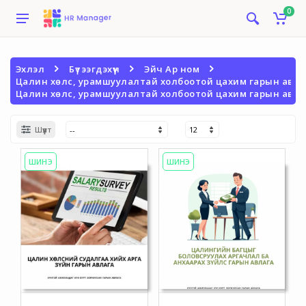
0
Эхлэл
Бүтээгдэхүүн
Эйч Ар ном
Цалин хөлс, урамшуулалтай холбоотой цахим гарын авла
Цалин хөлс, урамшуулалтай холбоотой цахим гарын авла
Шүүлт
ШИНЭ
ШИНЭ