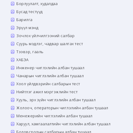
Борлуулалт, худалдаа
Бусад тестүүд
Барилга
Эрүүл мэнд
Зочлох үйлчилгээний салбар
Суурь мэдлэг, чадвар шалгах тест
Тээвэр, гааль
ХАБЭА
Инженер чиглэлийн албан тушаал
Чанарын чиглэлийн албан тушаал
Хоол үйлдвэрийн салбарын тест
Нийтлэг ажил мэргэжлийн тест
Хууль, эрх зүйн чиглэлийн албан тушаал
Жолооч, операторын чиглэлийн албан тушаал
Менежерийн чиглэлийн албан тушаал
Харуул, хамгаалалтийн чиглэлийн албан тушаал
Боловсролын салбарын албан тушаал