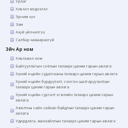
Урлаг
Хэвлэл мэдээлэл
Эрчим хүч
Зам
Ахуй үйлчилгээ
Салбар хамаарахгүй
Эйч Ар ном
Хэвлэмэл ном
Байгууллагын соёлын талаарх цахим гарын авлага
Хүний нөөцийн судалгааны талаарх цахим гарын авлага
Хүний нөөцийн бүрдүүлэлт, сонгон шалгаруулалтын
талаарх цахим гарын авлага
Хүний нөөцийн сургалт хөгжлийн талаарх цахим гарын
авлага
Ажилтны сайн сайхан байдлын талаарх цахим гарын
авлага
Удирдлага, манлайллын талаарх цахим гарын авлага