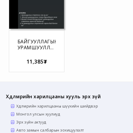
БАЙГУУЛЛАГЫН
УРАМШУУЛЛЫН
СТРАТЕГИ
БОЛОВСРУУЛАХ
11,385₮
ГАРЫН АВЛАГА
Хөдөлмөрийн харилцааны хууль эрх зүй
Хөдөлмөрийн харилцааны шүүхийн шийдвэр
Монгол улсын хуулиуд
Эрх зүйн актууд
Авто замын салбарын зохицуулалт