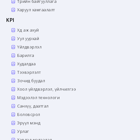
Төрийн байгууллага
Харуул хамгаалалт
KPI
Хөдөө аж ахуй
Уул уурхай
Үйлдвэрлэл
Барилга
Худалдаа
Тээвэрлэлт
Зочид буудал
Хоол үйлдвэрлэл, үйлчилгээ
Мэдээлэл технологи
Санхүү, даатгал
Боловсрол
Эрүүл мэнд
Урлаг
Хэвлэл мэдээлэл