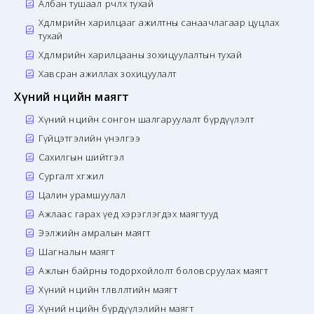
Албан тушаал өөрчлөх тухай
Хөдөлмөрийн харилцааг ажилтны санаачлагаар цуцлах
тухай
Хөдөлмөрийн харилцааны зохицуулалтын тухай
Хавсран ажиллах зохицуулалт
Хүний нөөцийн маягт
Хүний нөөцийн сонгон шалгаруулалт бүрдүүлэлт
Гүйцэтгэлийн үнэлгээ
Сахилгын шийтгэл
Сургалт хөгжил
Цалин урамшуулал
Ажлаас гарах үед хэрэглэгдэх маягтууд
Ээлжийн амралын маягт
Шагналын маягт
Ажлын байрны тодорхойлолт боловсруулах маягт
Хүний нөөцийн төлөвлөлтийн маягт
Хүний нөөцийн бүрдүүлэлийн маягт