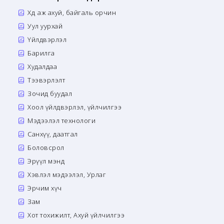
Хөдөө аж ахуй, байгаль орчин
Уул уурхай
Үйлдвэрлэл
Барилга
Худалдаа
Тээвэрлэлт
Зочид буудал
Хоол үйлдвэрлэл, үйлчилгээ
Мэдээлэл технологи
Санхүү, даатгал
Боловсрол
Эрүүл мэнд
Хэвлэл мэдээлэл, Урлаг
Эрчим хүч
Зам
Хот тохижилт, Ахуй үйлчилгээ