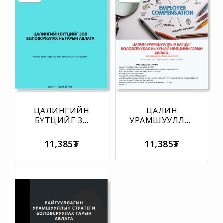
ЦАЛИНГИЙН
ЦАЛИН
БҮТЦИЙГ ЗӨВ
УРАМШУУЛЛЫН
БОЛОВСРУУЛАХ
БАГЦЫГ
НЬ ГАРЫН
БОЛОВСРУУЛАХ
11,385₮
11,385₮
АВЛАГА
НЬ ХҮНИЙ
НӨӨЦИЙН ГАРЫН
АВЛАГА