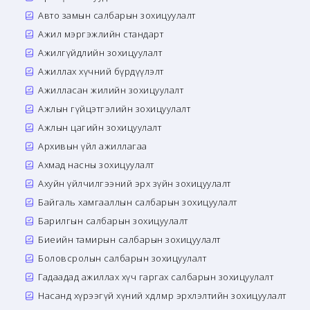
Авто замын салбарын зохицуулалт
Ажил мэргэжлийн стандарт
Ажилгүйдлийн зохицуулалт
Ажиллах хүчний бүрдүүлэлт
Ажилласан жилийн зохицуулалт
Ажлын гүйцэтгэлийн зохицуулалт
Ажлын цагийн зохицуулалт
Архивын үйл ажиллагаа
Ахмад насны зохицуулалт
Ахуйн үйлчилгээний эрх зүйн зохицуулалт
Байгаль хамгааллын салбарын зохицуулалт
Барилгын салбарын зохицуулалт
Биеийн тамирын салбарын зохицуулалт
Боловсролын салбарын зохицуулалт
Гадаадад ажиллах хүч гаргах салбарын зохицуулалт
Насанд хүрээгүй хүний хөдөлмөр эрхлэлтийн зохицуулалт