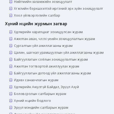
Нийгмийн халамжийн зохицуулалт
Хөгжлийн бэрхшээлтэй иргэний эрх зүйн зохицуулалт
Хоол үйлвэрлэлийн салбар
Хүний нөөцийн журмын загвар
Хөдөлмөрийн харилцааг зохицуулсан журам
Ажилтан авах, чөлөөлөх үеийн зохицуулалтын журам
Сургалтын үйл ажиллагааны журам
Цалин, шагнал урамшууллын үйл ажиллагааны журам
Байгууллагын соёлын зохицуулалтын журам
Ажилтан тогтвортой ажиллуулах журам
Байгууллагын дотоод үйл ажиллагааны журам
Идэвх санаачлагын журам
Хөдөлмөрийн Аюулгүй Байдал, Эрүүл Ахуй
Боловсролын салбарын журам
Хүний нөөцийн бодлого
Эрүүл мэндийн салбарын журам