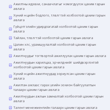
Ажилтны идэвхи, санаачлагыг нэмэгдүүлэх цахим гарын
авлага
Хүний нөөцийн бодлого, төлөвлөгөөтэй холбоотой цахим гарын
авлага
Гүйцэтгэлийн удирдлагатай холбоотой цахим гарын
авлага
Тайлан, төлөвлөгөөтэй холбоотой цахим гарын авлага
Цалин хөлс, урамшуулалтай холбоотой цахим гарын
авлага
Ажилтнуудыг тогтвортой ажиллуулах цахим гарын авлага
Ажилтнуудын харилцаа, зөрчилдөөнийг шийдвэрлэхтэй
холбоотой цахим гарын авлага
Хүний нөөцийн ажилтнуудад зориулсан цахим гарын
авлага
Ажилтан ажлаас гарах үеийн зохион байгуулалтын
талаарх цахим гарын авлага
Ажилтнуудын ажлын замналтай холбоотой цахим гарын
авлага
Талент менежментийн талаарх цахим гарын авлага