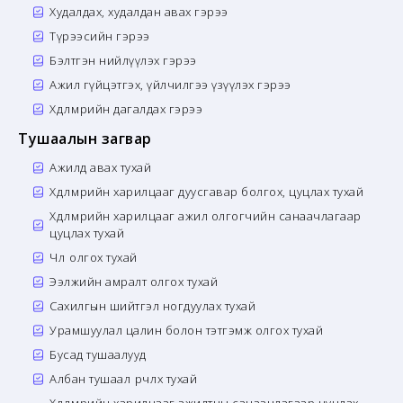
Худалдах, худалдан авах гэрээ
Түрээсийн гэрээ
Бэлтгэн нийлүүлэх гэрээ
Ажил гүйцэтгэх, үйлчилгээ үзүүлэх гэрээ
Хөдөлмөрийн дагалдах гэрээ
Тушаалын загвар
Ажилд авах тухай
Хөдөлмөрийн харилцааг дуусгавар болгох, цуцлах тухай
Хөдөлмөрийн харилцааг ажил олгогчийн санаачлагаар
цуцлах тухай
Чөлөө олгох тухай
Ээлжийн амралт олгох тухай
Сахилгын шийтгэл ногдуулах тухай
Урамшуулал цалин болон тэтгэмж олгох тухай
Бусад тушаалууд
Албан тушаал өөрчлөх тухай
Хөдөлмөрийн харилцааг ажилтны санаачлагаар цуцлах