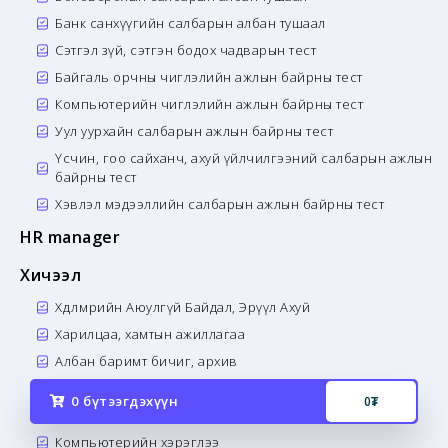
Банк санхүүгийн салбарын албан тушаал
Сэтгэл зүй, сэтгэн бодох чадварын тест
Байгаль орчны чиглэлийн ажлын байрны тест
Компьютерийн чиглэлийн ажлын байрны тест
Уул уурхайн салбарын ажлын байрны тест
Үсчин, гоо сайханч, ахуй үйлчилгээний салбарын ажлын
байрны тест
Хэвлэл мэдээллийн салбарын ажлын байрны тест
HR manager
Хичээл
Хөдөлмөрийн Аюулгүй Байдал, Эрүүл Ахуй
Харилцаа, хамтын ажиллагаа
Албан баримт бичиг, архив
Бусад
0
бүтээгдэхүүн
0
₮
Хүний нөөц, хөдөлмөрийн харилцаа
Компьютерийн хэрэглээ