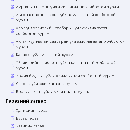
Амралтын газрын үйл ажиллагаатай холбоотой журам
Авто засварын газрын үйл ажиллагаатай холбоотой
журам
Хоол үйлвэрлэлийн салбарын үйл ажиллагаатай
холбоотой журам
Аялал жуучлалын салбарын үйл ажиллагаатай холбоотой
журам
Караоке үйлчилгээний журам
Үйлдвэрийн салбарын үйл ажиллагаатай холбоотой
журам
Зочид буудлын үйл ажиллагаатай холбоотой журам
Салоны үйл ажиллагааны журам
Борлуулалтын үйл ажиллагааны журам
Гэрээний загвар
Хөдөлмөрийн гэрээ
Бусад гэрээ
Зээлийн гэрээ