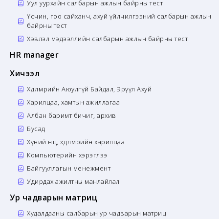
Уул уурхайн салбарын ажлын байрны тест
Үсчин, гоо сайханч, ахуй үйлчилгээний салбарын ажлын
байрны тест
Хэвлэл мэдээллийн салбарын ажлын байрны тест
HR manager
Хичээл
Хөдөлмөрийн Аюулгүй Байдал, Эрүүл Ахуй
Харилцаа, хамтын ажиллагаа
Албан баримт бичиг, архив
Бусад
Хүний нөөц, хөдөлмөрийн харилцаа
Компьютерийн хэрэглээ
Байгууллагын менежмент
Удирдах ажилтны манлайлал
Ур чадварын матриц
Худалдааны салбарын ур чадварын матриц