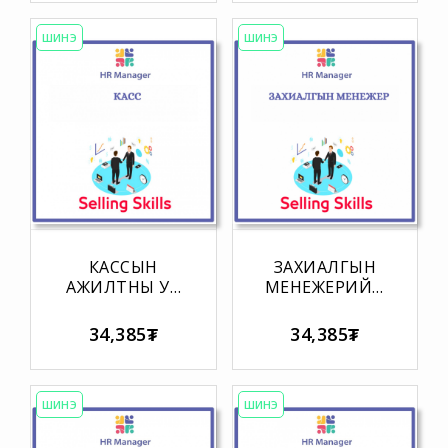
ШИНЭ
ШИНЭ
КАССЫН
ЗАХИАЛГЫН
АЖИЛТНЫ УР
МЕНЕЖЕРИЙН
ЧАДВАРЫН
УР ЧАДВАРЫН
МАТРИЦ
МАТРИЦ
34,385₮
34,385₮
ШИНЭ
ШИНЭ