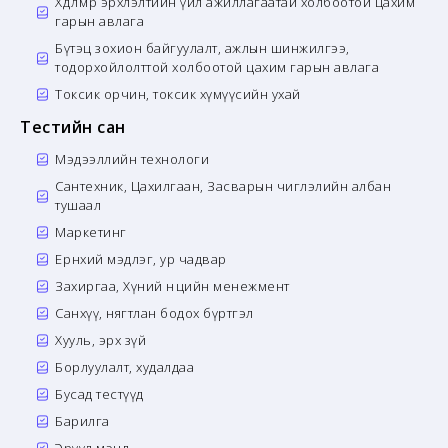
Хөдөлмөр эрхлэлтийн үйл ажиллагаатай холбоотой цахим
гарын авлага
Бүтэц зохион байгуулалт, ажлын шинжилгээ,
тодорхойлолттой холбоотой цахим гарын авлага
Токсик орчин, токсик хүмүүсийн ухай
Тестийн сан
Мэдээллийн технологи
Сантехник, Цахилгаан, Засварын чиглэлийн албан
тушаал
Маркетинг
Ерөнхий мэдлэг, ур чадвар
Захиргаа, Хүний нөөцийн менежмент
Санхүү, нягтлан бодох бүртгэл
Хууль, эрх зүй
Борлуулалт, худалдаа
Бусад тестүүд
Барилга