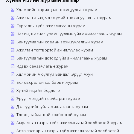
Хүний нөөцийн журмын загвар
Хөдөлмөрийн харилцааг зохицуулсан журам
Ажилтан авах, чөлөөлөх үеийн зохицуулалтын журам
Сургалтын үйл ажиллагааны журам
Цалин, шагнал урамшууллын үйл ажиллагааны журам
Байгууллагын соёлын зохицуулалтын журам
Ажилтан тогтвортой ажиллуулах журам
Байгууллагын дотоод үйл ажиллагааны журам
Идэвх санаачлагын журам
Хөдөлмөрийн Аюулгүй Байдал, Эрүүл Ахуй
Боловсролын салбарын журам
Хүний нөөцийн бодлого
Эрүүл мэндийн салбарын журам
Дэлгүүрийн үйл ажиллагааны журам
Төлөвлөгөө, тайлантай холбоотой журам
Амралтын газрын үйл ажиллагаатай холбоотой журам
Авто засварын газрын үйл ажиллагаатай холбоотой