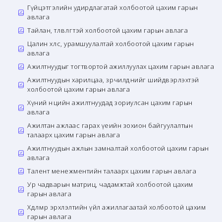
Гүйцэтгэлийн удирдлагатай холбоотой цахим гарын
авлага
Тайлан, төлөвлөгөөтэй холбоотой цахим гарын авлага
Цалин хөлс, урамшуулалтай холбоотой цахим гарын
авлага
Ажилтнуудыг тогтвортой ажиллуулах цахим гарын авлага
Ажилтнуудын харилцаа, зөрчилдөөнийг шийдвэрлэхтэй
холбоотой цахим гарын авлага
Хүний нөөцийн ажилтнуудад зориулсан цахим гарын
авлага
Ажилтан ажлаас гарах үеийн зохион байгуулалтын
талаарх цахим гарын авлага
Ажилтнуудын ажлын замналтай холбоотой цахим гарын
авлага
Талент менежментийн талаарх цахим гарын авлага
Ур чадварын матриц, чадамжтай холбоотой цахим
гарын авлага
Хөдөлмөр эрхлэлтийн үйл ажиллагаатай холбоотой цахим
гарын авлага