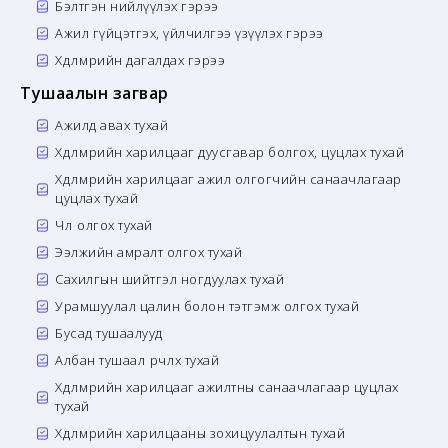
Бэлтгэн нийлүүлэх гэрээ
Ажил гүйцэтгэх, үйлчилгээ үзүүлэх гэрээ
Хөдөлмөрийн дагалдах гэрээ
Тушаалын загвар
Ажилд авах тухай
Хөдөлмөрийн харилцааг дуусгавар болгох, цуцлах тухай
Хөдөлмөрийн харилцааг ажил олгогчийн санаачлагаар
цуцлах тухай
Чөлөө олгох тухай
Ээлжийн амралт олгох тухай
Сахилгын шийтгэл ногдуулах тухай
Урамшуулал цалин болон тэтгэмж олгох тухай
Бусад тушаалууд
Албан тушаал өөрчлөх тухай
Хөдөлмөрийн харилцааг ажилтны санаачлагаар цуцлах
тухай
Хөдөлмөрийн харилцааны зохицуулалтын тухай