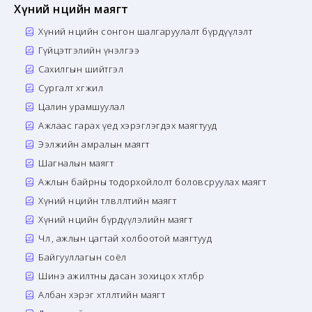
Хүний нөөцийн маягт
Хүний нөөцийн сонгон шалгаруулалт бүрдүүлэлт
Гүйцэтгэлийн үнэлгээ
Сахилгын шийтгэл
Сургалт хөгжил
Цалин урамшуулал
Ажлаас гарах үед хэрэглэгдэх маягтууд
Ээлжийн амралын маягт
Шагналын маягт
Ажлын байрны тодорхойлолт боловсруулах маягт
Хүний нөөцийн төлөвлөлтийн маягт
Хүний нөөцийн бүрдүүлэлийн маягт
Чөлөө, ажлын цагтай холбоотой маягтууд
Байгууллагын соёл
Шинэ ажилтны дасан зохицох хөтөлбөр
Албан хэрэг хөтлөлтийн маягт