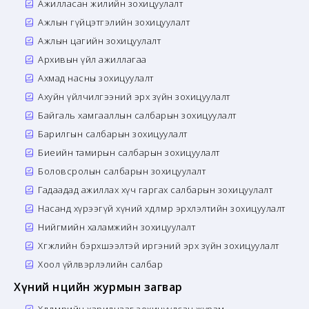
Ажилласан жилийн зохицуулалт
Ажлын гүйцэтгэлийн зохицуулалт
Ажлын цагийн зохицуулалт
Архивын үйл ажиллагаа
Ахмад насны зохицуулалт
Ахуйн үйлчилгээний эрх зүйн зохицуулалт
Байгаль хамгааллын салбарын зохицуулалт
Барилгын салбарын зохицуулалт
Биеийн тамирын салбарын зохицуулалт
Боловсролын салбарын зохицуулалт
Гадаадад ажиллах хүч гаргах салбарын зохицуулалт
Насанд хүрээгүй хүний хөдөлмөр эрхлэлтийн зохицуулалт
Нийгмийн халамжийн зохицуулалт
Хөгжлийн бэрхшээлтэй иргэний эрх зүйн зохицуулалт
Хоол үйлвэрлэлийн салбар
Хүний нөөцийн журмын загвар