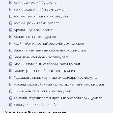
Ажиллах хүчний бүрдүүлэлт
Ажилласан жилийн зохицуулалт
Ажлын гүйцэтгэлийн зохицуулалт
Ажлын цагийн зохицуулалт
Архивын үйл ажиллагаа
Ахмад насны зохицуулалт
Ахуйн үйлчилгээний эрх зүйн зохицуулалт
Байгаль хамгааллын салбарын зохицуулалт
Барилгын салбарын зохицуулалт
Биеийн тамирын салбарын зохицуулалт
Боловсролын салбарын зохицуулалт
Гадаадад ажиллах хүч гаргах салбарын зохицуулалт
Насанд хүрээгүй хүний хөдөлмөр эрхлэлтийн зохицуулалт
Нийгмийн халамжийн зохицуулалт
Хөгжлийн бэрхшээлтэй иргэний эрх зүйн зохицуулалт
Хоол үйлвэрлэлийн салбар