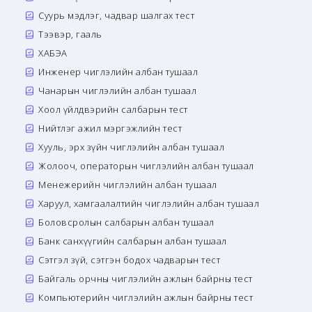
Суурь мэдлэг, чадвар шалгах тест
Тээвэр, гааль
ХАБЭА
Инженер чиглэлийн албан тушаал
Чанарын чиглэлийн албан тушаал
Хоол үйлдвэрийн салбарын тест
Нийтлэг ажил мэргэжлийн тест
Хууль, эрх зүйн чиглэлийн албан тушаал
Жолооч, операторын чиглэлийн албан тушаал
Менежерийн чиглэлийн албан тушаал
Харуул, хамгаалалтийн чиглэлийн албан тушаал
Боловсролын салбарын албан тушаал
Банк санхүүгийн салбарын албан тушаал
Сэтгэл зүй, сэтгэн бодох чадварын тест
Байгаль орчны чиглэлийн ажлын байрны тест
Компьютерийн чиглэлийн ажлын байрны тест