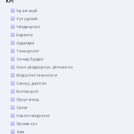
KPI
Хөдөө аж ахуй
Уул уурхай
Үйлдвэрлэл
Барилга
Худалдаа
Тээвэрлэлт
Зочид буудал
Хоол үйлдвэрлэл, үйлчилгээ
Мэдээлэл технологи
Санхүү, даатгал
Боловсрол
Эрүүл мэнд
Урлаг
Хэвлэл мэдээлэл
Эрчим хүч
Зам