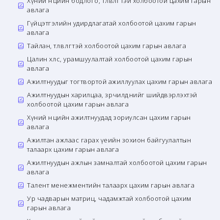
Хүний нөөцийн бодлого, төлөвлөгөөтэй холбоотой цахим гарын
авлага
Гүйцэтгэлийн удирдлагатай холбоотой цахим гарын
авлага
Тайлан, төлөвлөгөөтэй холбоотой цахим гарын авлага
Цалин хөлс, урамшуулалтай холбоотой цахим гарын
авлага
Ажилтнуудыг тогтвортой ажиллуулах цахим гарын авлага
Ажилтнуудын харилцаа, зөрчилдөөнийг шийдвэрлэхтэй
холбоотой цахим гарын авлага
Хүний нөөцийн ажилтнуудад зориулсан цахим гарын
авлага
Ажилтан ажлаас гарах үеийн зохион байгуулалтын
талаарх цахим гарын авлага
Ажилтнуудын ажлын замналтай холбоотой цахим гарын
авлага
Талент менежментийн талаарх цахим гарын авлага
Ур чадварын матриц, чадамжтай холбоотой цахим
гарын авлага