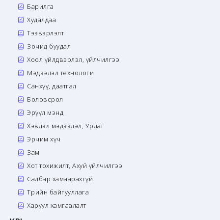
Барилга
Худалдаа
Тээвэрлэлт
Зочид буудал
Хоол үйлдвэрлэл, үйлчилгээ
Мэдээлэл технологи
Санхүү, даатгал
Боловсрол
Эрүүл мэнд
Хэвлэл мэдээлэл, Урлаг
Эрчим хүч
Зам
Хот тохижилт, Ахуй үйлчилгээ
Салбар хамаарахгүй
Төрийн байгууллага
Харуул хамгаалалт