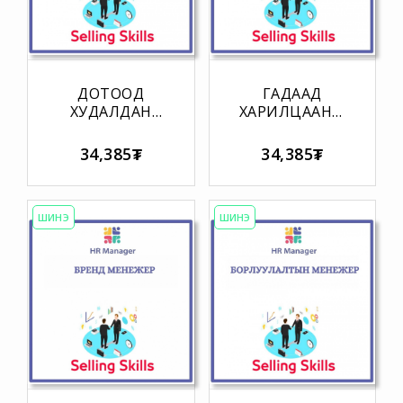
ДОТООД
ГАДААД
ХУДАЛДАН
ХАРИЛЦААНЫ
АВАЛТЫН
МЕНЕЖЕРИЙН
МЕНЕЖЕРИЙН
УР ЧАДВАРЫН
34,385₮
34,385₮
УР ЧАДВАРЫН
МАТРИЦ
МАТРИЦ
ШИНЭ
ШИНЭ