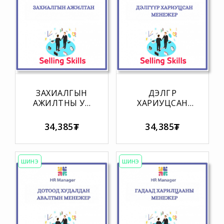
ЗАХИАЛГЫН
ДЭЛГҮҮР
АЖИЛТНЫ УР
ХАРИУЦСАН
ЧАДВАРЫН
МЕНЕЖЕРИЙН
МАТРИЦ
УР ЧАДВАРЫН
34,385₮
34,385₮
МАТРИЦ
ШИНЭ
ШИНЭ