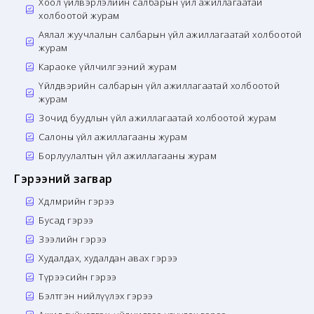
Хоол үйлвэрлэлийн салбарын үйл ажиллагаатай
холбоотой журам
Аялал жуучлалын салбарын үйл ажиллагаатай холбоотой
журам
Караоке үйлчилгээний журам
Үйлдвэрийн салбарын үйл ажиллагаатай холбоотой
журам
Зочид буудлын үйл ажиллагаатай холбоотой журам
Салоны үйл ажиллагааны журам
Борлуулалтын үйл ажиллагааны журам
Гэрээний загвар
Хөдөлмөрийн гэрээ
Бусад гэрээ
Зээлийн гэрээ
Худалдах, худалдан авах гэрээ
Түрээсийн гэрээ
Бэлтгэн нийлүүлэх гэрээ