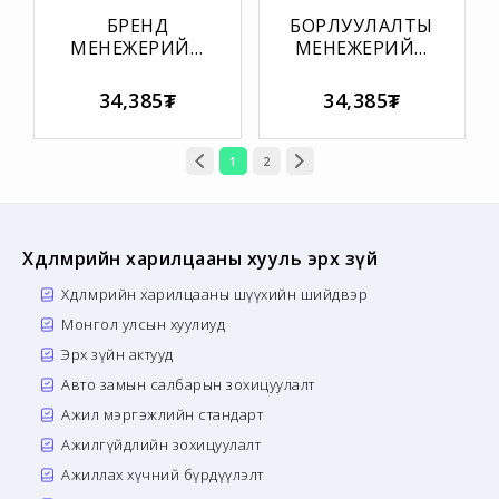
БРЕНД
БОРЛУУЛАЛТЫН
МЕНЕЖЕРИЙН
МЕНЕЖЕРИЙН
УР ЧАДВАРЫН
УР ЧАДВАРЫН
МАТРИЦ
МАТРИЦ
34,385₮
34,385₮
1
2
Хөдөлмөрийн харилцааны хууль эрх зүй
Хөдөлмөрийн харилцааны шүүхийн шийдвэр
Монгол улсын хуулиуд
Эрх зүйн актууд
Авто замын салбарын зохицуулалт
Ажил мэргэжлийн стандарт
Ажилгүйдлийн зохицуулалт
Ажиллах хүчний бүрдүүлэлт