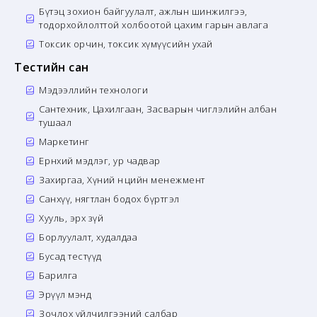
Бүтэц зохион байгуулалт, ажлын шинжилгээ,
тодорхойлолттой холбоотой цахим гарын авлага
Токсик орчин, токсик хүмүүсийн ухай
Тестийн сан
Мэдээллийн технологи
Сантехник, Цахилгаан, Засварын чиглэлийн албан
тушаал
Маркетинг
Ерөнхий мэдлэг, ур чадвар
Захиргаа, Хүний нөөцийн менежмент
Санхүү, нягтлан бодох бүртгэл
Хууль, эрх зүй
Борлуулалт, худалдаа
Бусад тестүүд
Барилга
Эрүүл мэнд
Зочлох үйлчилгээний салбар