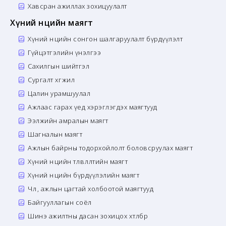
Хавсран ажиллах зохицуулалт
Хүний нөөцийн маягт
Хүний нөөцийн сонгон шалгаруулалт бүрдүүлэлт
Гүйцэтгэлийн үнэлгээ
Сахилгын шийтгэл
Сургалт хөгжил
Цалин урамшуулал
Ажлаас гарах үед хэрэглэгдэх маягтууд
Ээлжийн амралын маягт
Шагналын маягт
Ажлын байрны тодорхойлолт боловсруулах маягт
Хүний нөөцийн төлөвлөлтийн маягт
Хүний нөөцийн бүрдүүлэлийн маягт
Чөлөө, ажлын цагтай холбоотой маягтууд
Байгууллагын соёл
Шинэ ажилтны дасан зохицох хөтөлбөр