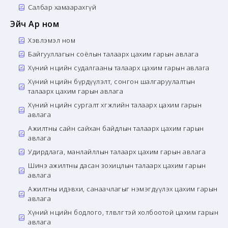
Салбар хамаарахгүй
Эйч Ар ном
Хэвлэмэл ном
Байгууллагын соёлын талаарх цахим гарын авлага
Хүний нөөцийн судалгааны талаарх цахим гарын авлага
Хүний нөөцийн бүрдүүлэлт, сонгон шалгаруулалтын
талаарх цахим гарын авлага
Хүний нөөцийн сургалт хөгжлийн талаарх цахим гарын
авлага
Ажилтны сайн сайхан байдлын талаарх цахим гарын
авлага
Удирдлага, манлайллын талаарх цахим гарын авлага
Шинэ ажилтны дасан зохицлын талаарх цахим гарын
авлага
Ажилтны идэвхи, санаачлагыг нэмэгдүүлэх цахим гарын
авлага
Хүний нөөцийн бодлого, төлөвлөгөөтэй холбоотой цахим гарын
авлага