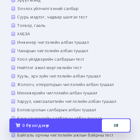
Эрүүл мэнд
Зочлох үйлчилгээний салбар
Суурь мэдлэг, чадвар шалгах тест
Тээвэр, гааль
ХАБЭА
Инженер чиглэлийн албан тушаал
Чанарын чиглэлийн албан тушаал
Хоол үйлдвэрийн салбарын тест
Нийтлэг ажил мэргэжлийн тест
Хууль, эрх зүйн чиглэлийн албан тушаал
Жолооч, операторын чиглэлийн албан тушаал
Менежерийн чиглэлийн албан тушаал
Харуул, хамгаалалтийн чиглэлийн албан тушаал
Боловсролын салбарын албан тушаал
Банк санхүүгийн салбарын албан тушаал
0
бүтээгдэхүүн
0
₮
Сэтгэл зүй, сэтгэн бодох чадварын тест
Байгаль орчны чиглэлийн ажлын байрны тест