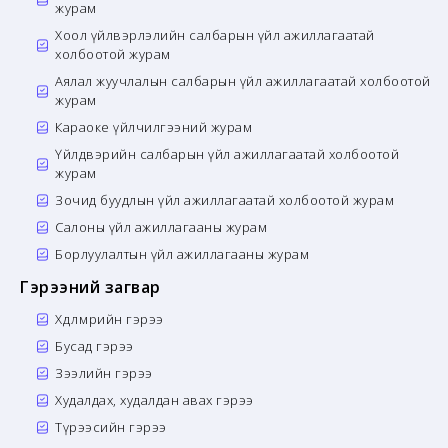
журам
Хоол үйлвэрлэлийн салбарын үйл ажиллагаатай
холбоотой журам
Аялал жуучлалын салбарын үйл ажиллагаатай холбоотой
журам
Караоке үйлчилгээний журам
Үйлдвэрийн салбарын үйл ажиллагаатай холбоотой
журам
Зочид буудлын үйл ажиллагаатай холбоотой журам
Салоны үйл ажиллагааны журам
Борлуулалтын үйл ажиллагааны журам
Гэрээний загвар
Хөдөлмөрийн гэрээ
Бусад гэрээ
Зээлийн гэрээ
Худалдах, худалдан авах гэрээ
Түрээсийн гэрээ