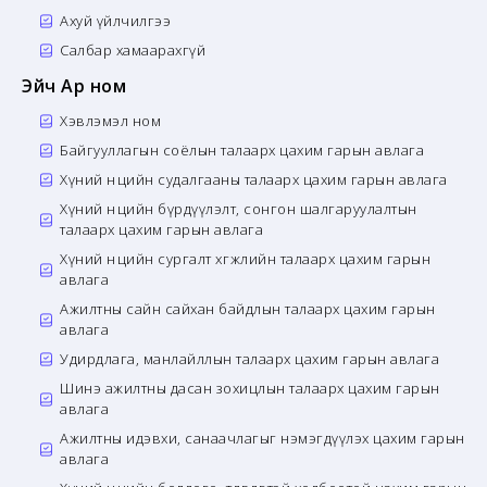
Ахуй үйлчилгээ
Салбар хамаарахгүй
Эйч Ар ном
Хэвлэмэл ном
Байгууллагын соёлын талаарх цахим гарын авлага
Хүний нөөцийн судалгааны талаарх цахим гарын авлага
Хүний нөөцийн бүрдүүлэлт, сонгон шалгаруулалтын
талаарх цахим гарын авлага
Хүний нөөцийн сургалт хөгжлийн талаарх цахим гарын
авлага
Ажилтны сайн сайхан байдлын талаарх цахим гарын
авлага
Удирдлага, манлайллын талаарх цахим гарын авлага
Шинэ ажилтны дасан зохицлын талаарх цахим гарын
авлага
Ажилтны идэвхи, санаачлагыг нэмэгдүүлэх цахим гарын
авлага