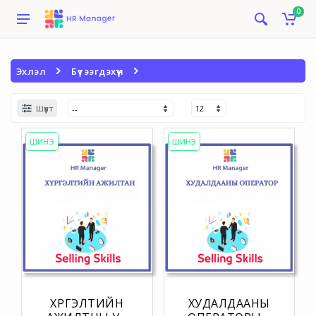
0
Эхлэл
Бүтээгдэхүүн
Шүүлт
ШИНЭ
ШИНЭ
ХҮРГЭЛТИЙН
ХУДАЛДААНЫ