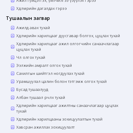
Ажил гүйцэтгэх, үйлчилгээ үзүүлэх гэрээ
Хөдөлмөрийн дагалдах гэрээ
Тушаалын загвар
Ажилд авах тухай
Хөдөлмөрийн харилцааг дуусгавар болгох, цуцлах тухай
Хөдөлмөрийн харилцааг ажил олгогчийн санаачлагаар
цуцлах тухай
Чөлөө олгох тухай
Ээлжийн амралт олгох тухай
Сахилгын шийтгэл ногдуулах тухай
Урамшуулал цалин болон тэтгэмж олгох тухай
Бусад тушаалууд
Албан тушаал өөрчлөх тухай
Хөдөлмөрийн харилцааг ажилтны санаачлагаар цуцлах
тухай
Хөдөлмөрийн харилцааны зохицуулалтын тухай
Хавсран ажиллах зохицуулалт