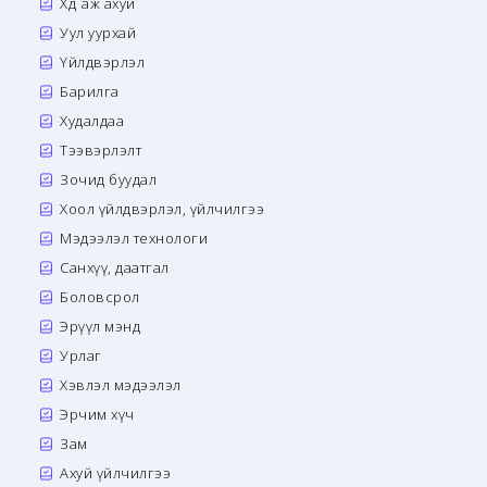
Хөдөө аж ахуй
Уул уурхай
Үйлдвэрлэл
Барилга
Худалдаа
Тээвэрлэлт
Зочид буудал
Хоол үйлдвэрлэл, үйлчилгээ
Мэдээлэл технологи
Санхүү, даатгал
Боловсрол
Эрүүл мэнд
Урлаг
Хэвлэл мэдээлэл
Эрчим хүч
Зам
Ахуй үйлчилгээ