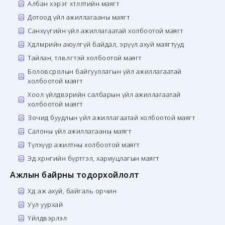
Албан хэрэг хөтлөлтийн маягт
Дотоод үйл ажиллагааны маягт
Санхүүгийн үйл ажиллагаатай холбоотой маягт
Хөдөлмөрийн аюулгүй байдал, эрүүл ахуй маягтууд
Тайлан, төлөвлөгөөтэй холбоотой маягт
Боловсролын байгууллагын үйл ажиллагаатай
холбоотой маягт
Хоол үйлдвэрийн салбарын үйл ажиллагаатай
холбоотой маягт
Зочид буудлын үйл ажиллагаатай холбоотой маягт
Салоны үйл ажиллагааны маягт
Түлхүүр ажилтны холбоотой маягт
Эд хөрөнгийн бүртгэл, хариуцлагын маягт
Ажлын байрны тодорхойлолт
Хөдөө аж ахуй, байгаль орчин
Уул уурхай
Үйлдвэрлэл