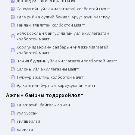
Дотоод үйл ажиллагааны маягт
Санхүүгийн үйл ажиллагаатай холбоотой маягт
Хөдөлмөрийн аюулгүй байдал, эрүүл ахуй маягтууд
Тайлан, төлөвлөгөөтэй холбоотой маягт
Боловсролын байгууллагын үйл ажиллагаатай
холбоотой маягт
Хоол үйлдвэрийн салбарын үйл ажиллагаатай
холбоотой маягт
Зочид буудлын үйл ажиллагаатай холбоотой маягт
Салоны үйл ажиллагааны маягт
Түлхүүр ажилтны холбоотой маягт
Эд хөрөнгийн бүртгэл, хариуцлагын маягт
Ажлын байрны тодорхойлолт
Хөдөө аж ахуй, байгаль орчин
Уул уурхай
Үйлдвэрлэл
Барилга