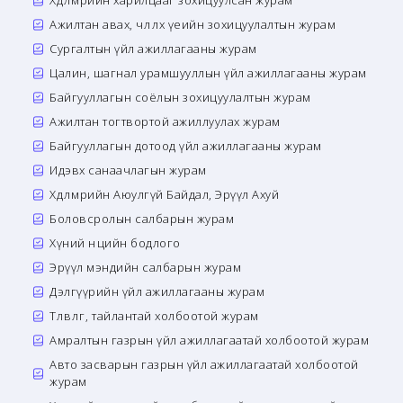
Хөдөлмөрийн харилцааг зохицуулсан журам
Ажилтан авах, чөлөөлөх үеийн зохицуулалтын журам
Сургалтын үйл ажиллагааны журам
Цалин, шагнал урамшууллын үйл ажиллагааны журам
Байгууллагын соёлын зохицуулалтын журам
Ажилтан тогтвортой ажиллуулах журам
Байгууллагын дотоод үйл ажиллагааны журам
Идэвх санаачлагын журам
Хөдөлмөрийн Аюулгүй Байдал, Эрүүл Ахуй
Боловсролын салбарын журам
Хүний нөөцийн бодлого
Эрүүл мэндийн салбарын журам
Дэлгүүрийн үйл ажиллагааны журам
Төлөвлөгөө, тайлантай холбоотой журам
Амралтын газрын үйл ажиллагаатай холбоотой журам
Авто засварын газрын үйл ажиллагаатай холбоотой
журам