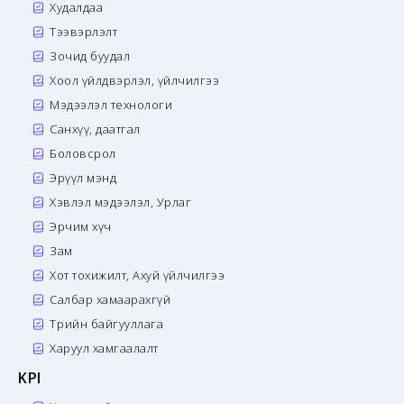
Худалдаа
Тээвэрлэлт
Зочид буудал
Хоол үйлдвэрлэл, үйлчилгээ
Мэдээлэл технологи
Санхүү, даатгал
Боловсрол
Эрүүл мэнд
Хэвлэл мэдээлэл, Урлаг
Эрчим хүч
Зам
Хот тохижилт, Ахуй үйлчилгээ
Салбар хамаарахгүй
Төрийн байгууллага
Харуул хамгаалалт
KPI