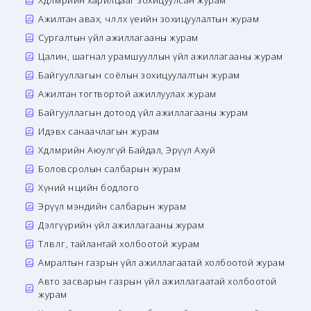
Хөдөлмөрийн харилцааг зохицуулсан журам
Ажилтан авах, чөлөөлөх үеийн зохицуулалтын журам
Сургалтын үйл ажиллагааны журам
Цалин, шагнал урамшууллын үйл ажиллагааны журам
Байгууллагын соёлын зохицуулалтын журам
Ажилтан тогтвортой ажиллуулах журам
Байгууллагын дотоод үйл ажиллагааны журам
Идэвх санаачлагын журам
Хөдөлмөрийн Аюулгүй Байдал, Эрүүл Ахуй
Боловсролын салбарын журам
Хүний нөөцийн бодлого
Эрүүл мэндийн салбарын журам
Дэлгүүрийн үйл ажиллагааны журам
Төлөвлөгөө, тайлантай холбоотой журам
Амралтын газрын үйл ажиллагаатай холбоотой журам
Авто засварын газрын үйл ажиллагаатай холбоотой
журам