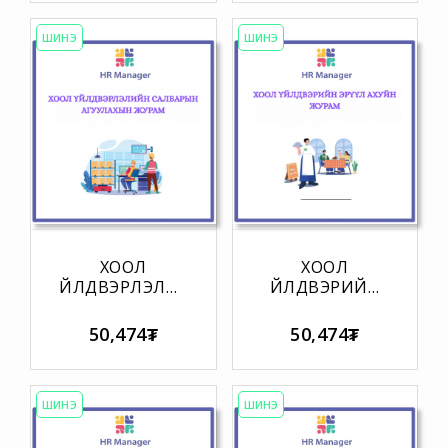
ХЯНАЛТ
ХЭРЭГЖҮҮЛЭХ
ҮЛГЭРЧИЛСЭН
ШИНЭ
ШИНЭ
ЖУРАМ
ХООЛ
ХООЛ
ҮЙЛДВЭРЛЭЛИЙН
ҮЙЛДВЭРИЙН
САЛБАРЫН
ЭРҮҮЛ АХУЙН
АГУУЛАХЫН
ЖУРАМ
50,474₮
50,474₮
ЖУРАМ
ШИНЭ
ШИНЭ