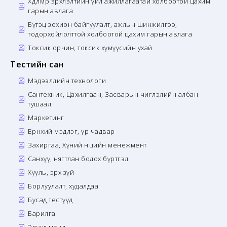
Хөдөлмөр эрхлэлтийн үйл ажиллагаатай холбоотой цахим
гарын авлага
Бүтэц зохион байгуулалт, ажлын шинжилгээ,
тодорхойлолттой холбоотой цахим гарын авлага
Токсик орчин, токсик хүмүүсийн ухай
Тестийн сан
Мэдээллийн технологи
Сантехник, Цахилгаан, Засварын чиглэлийн албан
тушаал
Маркетинг
Ерөнхий мэдлэг, ур чадвар
Захиргаа, Хүний нөөцийн менежмент
Санхүү, нягтлан бодох бүртгэл
Хууль, эрх зүй
Борлуулалт, худалдаа
Бусад тестүүд
Барилга