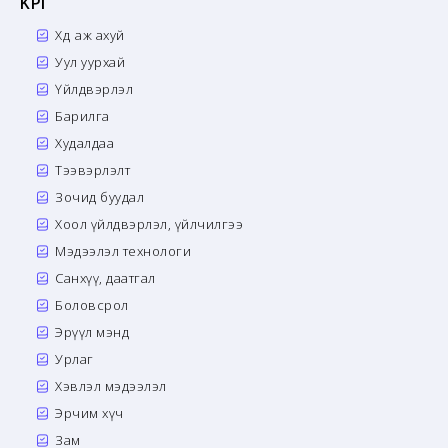
KPI
Хөдөө аж ахуй
Уул уурхай
Үйлдвэрлэл
Барилга
Худалдаа
Тээвэрлэлт
Зочид буудал
Хоол үйлдвэрлэл, үйлчилгээ
Мэдээлэл технологи
Санхүү, даатгал
Боловсрол
Эрүүл мэнд
Урлаг
Хэвлэл мэдээлэл
Эрчим хүч
Зам