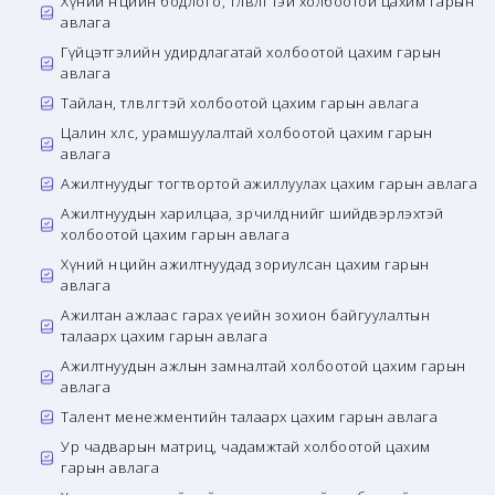
Хүний нөөцийн бодлого, төлөвлөгөөтэй холбоотой цахим гарын
авлага
Гүйцэтгэлийн удирдлагатай холбоотой цахим гарын
авлага
Тайлан, төлөвлөгөөтэй холбоотой цахим гарын авлага
Цалин хөлс, урамшуулалтай холбоотой цахим гарын
авлага
Ажилтнуудыг тогтвортой ажиллуулах цахим гарын авлага
Ажилтнуудын харилцаа, зөрчилдөөнийг шийдвэрлэхтэй
холбоотой цахим гарын авлага
Хүний нөөцийн ажилтнуудад зориулсан цахим гарын
авлага
Ажилтан ажлаас гарах үеийн зохион байгуулалтын
талаарх цахим гарын авлага
Ажилтнуудын ажлын замналтай холбоотой цахим гарын
авлага
Талент менежментийн талаарх цахим гарын авлага
Ур чадварын матриц, чадамжтай холбоотой цахим
гарын авлага