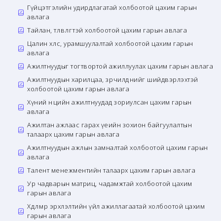
Гүйцэтгэлийн удирдлагатай холбоотой цахим гарын
авлага
Тайлан, төлөвлөгөөтэй холбоотой цахим гарын авлага
Цалин хөлс, урамшуулалтай холбоотой цахим гарын
авлага
Ажилтнуудыг тогтвортой ажиллуулах цахим гарын авлага
Ажилтнуудын харилцаа, зөрчилдөөнийг шийдвэрлэхтэй
холбоотой цахим гарын авлага
Хүний нөөцийн ажилтнуудад зориулсан цахим гарын
авлага
Ажилтан ажлаас гарах үеийн зохион байгуулалтын
талаарх цахим гарын авлага
Ажилтнуудын ажлын замналтай холбоотой цахим гарын
авлага
Талент менежментийн талаарх цахим гарын авлага
Ур чадварын матриц, чадамжтай холбоотой цахим
гарын авлага
Хөдөлмөр эрхлэлтийн үйл ажиллагаатай холбоотой цахим
гарын авлага