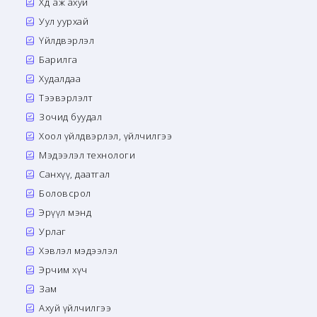
Хөдөө аж ахуй
Уул уурхай
Үйлдвэрлэл
Барилга
Худалдаа
Тээвэрлэлт
Зочид буудал
Хоол үйлдвэрлэл, үйлчилгээ
Мэдээлэл технологи
Санхүү, даатгал
Боловсрол
Эрүүл мэнд
Урлаг
Хэвлэл мэдээлэл
Эрчим хүч
Зам
Ахуй үйлчилгээ