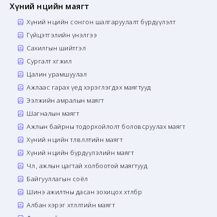
Хүний нөөцийн маягт
Хүний нөөцийн сонгон шалгаруулалт бүрдүүлэлт
Гүйцэтгэлийн үнэлгээ
Сахилгын шийтгэл
Сургалт хөгжил
Цалин урамшуулал
Ажлаас гарах үед хэрэглэгдэх маягтууд
Ээлжийн амралын маягт
Шагналын маягт
Ажлын байрны тодорхойлолт боловсруулах маягт
Хүний нөөцийн төлөвлөлтийн маягт
Хүний нөөцийн бүрдүүлэлийн маягт
Чөлөө, ажлын цагтай холбоотой маягтууд
Байгууллагын соёл
Шинэ ажилтны дасан зохицох хөтөлбөр
Албан хэрэг хөтлөлтийн маягт