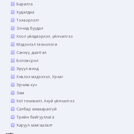
Барилга
Худалдаа
Тээвэрлэлт
Зочид буудал
Хоол үйлдвэрлэл, үйлчилгээ
Мэдээлэл технологи
Санхүү, даатгал
Боловсрол
Эрүүл мэнд
Хэвлэл мэдээлэл, Урлаг
Эрчим хүч
Зам
Хот тохижилт, Ахуй үйлчилгээ
Салбар хамаарахгүй
Төрийн байгууллага
Харуул хамгаалалт