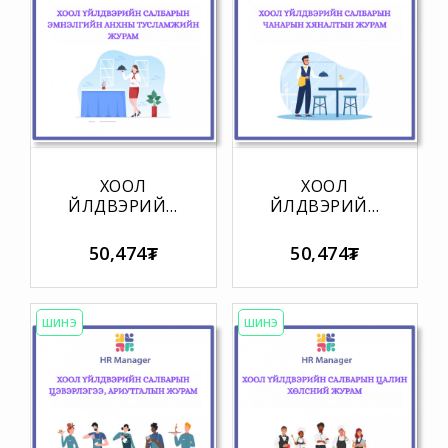
ХООЛ
ХООЛ
ҮЙЛДВЭРИЙН
ҮЙЛДВЭРИЙН
САЛБАРЫН
САЛБАРЫН
ЭМНЭЛГИЙН
ЧАНАРЫН
50,474₮
50,474₮
АНХНЫ
ХЯНАЛТЫН
ТУСЛАМЖИЙН
ЖУРАМ
ЖУРАМ
ШИНЭ
ШИНЭ