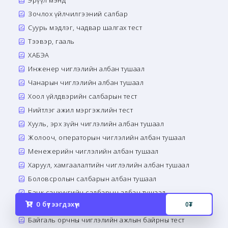
Эрүүл мэнд
Зочлох үйлчилгээний салбар
Суурь мэдлэг, чадвар шалгах тест
Тээвэр, гааль
ХАБЭА
Инженер чиглэлийн албан тушаал
Чанарын чиглэлийн албан тушаал
Хоол үйлдвэрийн салбарын тест
Нийтлэг ажил мэргэжлийн тест
Хууль, эрх зүйн чиглэлийн албан тушаал
Жолооч, операторын чиглэлийн албан тушаал
Менежерийн чиглэлийн албан тушаал
Харуул, хамгаалалтийн чиглэлийн албан тушаал
Боловсролын салбарын албан тушаал
Банк санхүүгийн салбарын албан тушаал
0
бүтээгдэхүүн
0
₮
Сэтгэл зүй, сэтгэн бодох чадварын тест
Байгаль орчны чиглэлийн ажлын байрны тест