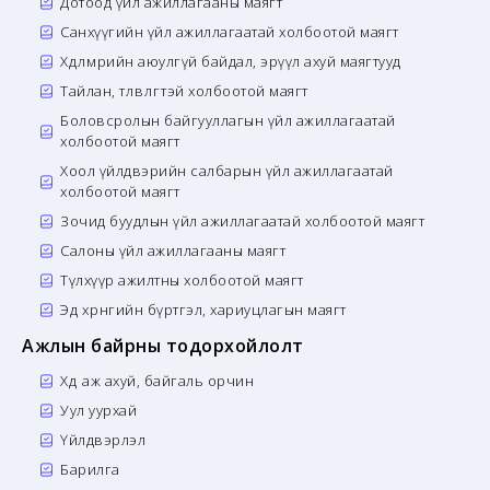
Дотоод үйл ажиллагааны маягт
Санхүүгийн үйл ажиллагаатай холбоотой маягт
Хөдөлмөрийн аюулгүй байдал, эрүүл ахуй маягтууд
Тайлан, төлөвлөгөөтэй холбоотой маягт
Боловсролын байгууллагын үйл ажиллагаатай
холбоотой маягт
Хоол үйлдвэрийн салбарын үйл ажиллагаатай
холбоотой маягт
Зочид буудлын үйл ажиллагаатай холбоотой маягт
Салоны үйл ажиллагааны маягт
Түлхүүр ажилтны холбоотой маягт
Эд хөрөнгийн бүртгэл, хариуцлагын маягт
Ажлын байрны тодорхойлолт
Хөдөө аж ахуй, байгаль орчин
Уул уурхай
Үйлдвэрлэл
Барилга