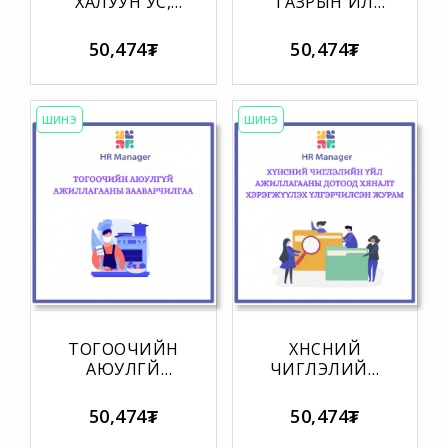
ХАЛУУН УС,
ГАЗРЫН ҮЙЛ
ХООЛНЫ
АЖИЛЛАГААНЫ
ГАЗРЫН ЭРҮҮЛ
ДОТООД
50,474₮
50,474₮
АХУЙН
ЖУРАМ
АЖИЛТНЫ
АЖИЛЛАХ
ЖУРАМ
ШИНЭ
ШИНЭ
ТОГООЧИЙН
ХҮНСНИЙ
АЮУЛГҮЙ
ЧИГЛЭЛИЙН
АЖИЛЛАГААНЫ
ҮЙЛ
ЗААВАРЧИЛГАА
АЖИЛЛАГААНЫ
50,474₮
50,474₮
ДОТООД