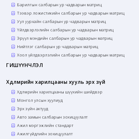
Барилгын салбарын ур чадварын матриц
Тээвэр ложистикийн салбарын ур чадварын матриц
Уул уурхайн салбарын ур чадварын матриц
Үйлдвэрлэлийн салбарын ур чадварын матриц
Эрүүл мэндийн салбарын ур чадварын матриц
Нийтлэг салбарын ур чадварын матриц
Хоол үйлдвэрлэлийн салбарын ур чадварын матриц
ГИШҮҮНЧЛЭЛ
Хөдөлмөрийн харилцааны хууль эрх зүй
Хөдөлмөрийн харилцааны шүүхийн шийдвэр
Монгол улсын хуулиуд
Эрх зүйн актууд
Авто замын салбарын зохицуулалт
Ажил мэргэжлийн стандарт
Ажилгүйдлийн зохицуулалт