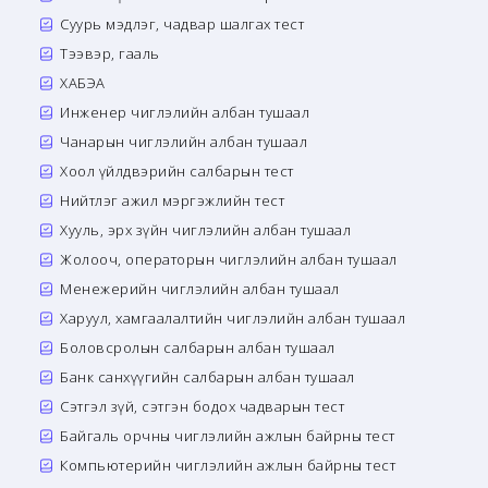
Суурь мэдлэг, чадвар шалгах тест
Тээвэр, гааль
ХАБЭА
Инженер чиглэлийн албан тушаал
Чанарын чиглэлийн албан тушаал
Хоол үйлдвэрийн салбарын тест
Нийтлэг ажил мэргэжлийн тест
Хууль, эрх зүйн чиглэлийн албан тушаал
Жолооч, операторын чиглэлийн албан тушаал
Менежерийн чиглэлийн албан тушаал
Харуул, хамгаалалтийн чиглэлийн албан тушаал
Боловсролын салбарын албан тушаал
Банк санхүүгийн салбарын албан тушаал
Сэтгэл зүй, сэтгэн бодох чадварын тест
Байгаль орчны чиглэлийн ажлын байрны тест
Компьютерийн чиглэлийн ажлын байрны тест