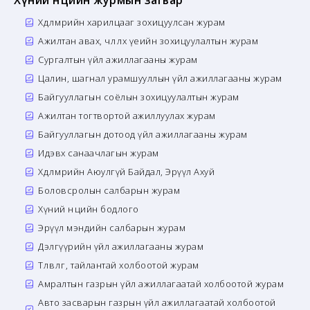
Хүний нөөцийн журмын загвар
Хөдөлмөрийн харилцааг зохицуулсан журам
Ажилтан авах, чөлөөлөх үеийн зохицуулалтын журам
Сургалтын үйл ажиллагааны журам
Цалин, шагнал урамшууллын үйл ажиллагааны журам
Байгууллагын соёлын зохицуулалтын журам
Ажилтан тогтвортой ажиллуулах журам
Байгууллагын дотоод үйл ажиллагааны журам
Идэвх санаачлагын журам
Хөдөлмөрийн Аюулгүй Байдал, Эрүүл Ахуй
Боловсролын салбарын журам
Хүний нөөцийн бодлого
Эрүүл мэндийн салбарын журам
Дэлгүүрийн үйл ажиллагааны журам
Төлөвлөгөө, тайлантай холбоотой журам
Амралтын газрын үйл ажиллагаатай холбоотой журам
Авто засварын газрын үйл ажиллагаатай холбоотой