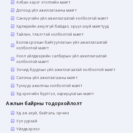
Албан хэрэг хөтлөлтийн маягт
Дотоод үйл ажиллагааны маягт
Санхүүгийн үйл ажиллагаатай холбоотой маягт
Хөдөлмөрийн аюулгүй байдал, эрүүл ахуй маягтууд
Тайлан, төлөвлөгөөтэй холбоотой маягт
Боловсролын байгууллагын үйл ажиллагаатай
холбоотой маягт
Хоол үйлдвэрийн салбарын үйл ажиллагаатай
холбоотой маягт
Зочид буудлын үйл ажиллагаатай холбоотой маягт
Салоны үйл ажиллагааны маягт
Түлхүүр ажилтны холбоотой маягт
Эд хөрөнгийн бүртгэл, хариуцлагын маягт
Ажлын байрны тодорхойлолт
Хөдөө аж ахуй, байгаль орчин
Уул уурхай
Үйлдвэрлэл