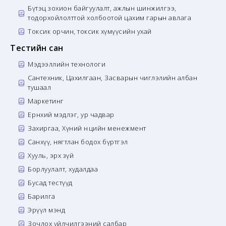
Бүтэц зохион байгуулалт, ажлын шинжилгээ,
тодорхойлолттой холбоотой цахим гарын авлага
Токсик орчин, токсик хүмүүсийн ухай
Тестийн сан
Мэдээллийн технологи
Сантехник, Цахилгаан, Засварын чиглэлийн албан
тушаал
Маркетинг
Ерөнхий мэдлэг, ур чадвар
Захиргаа, Хүний нөөцийн менежмент
Санхүү, нягтлан бодох бүртгэл
Хууль, эрх зүй
Борлуулалт, худалдаа
Бусад тестүүд
Барилга
Эрүүл мэнд
Зочлох үйлчилгээний салбар