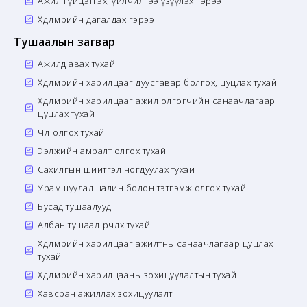
Ажил гүйцэтгэх, үйлчилгээ үзүүлэх гэрээ
Хөдөлмөрийн дагалдах гэрээ
Тушаалын загвар
Ажилд авах тухай
Хөдөлмөрийн харилцааг дуусгавар болгох, цуцлах тухай
Хөдөлмөрийн харилцааг ажил олгогчийн санаачлагаар
цуцлах тухай
Чөлөө олгох тухай
Ээлжийн амралт олгох тухай
Сахилгын шийтгэл ногдуулах тухай
Урамшуулал цалин болон тэтгэмж олгох тухай
Бусад тушаалууд
Албан тушаал өөрчлөх тухай
Хөдөлмөрийн харилцааг ажилтны санаачлагаар цуцлах
тухай
Хөдөлмөрийн харилцааны зохицуулалтын тухай
Хавсран ажиллах зохицуулалт