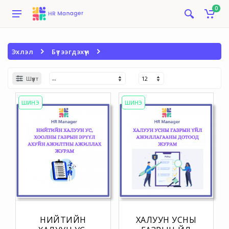
0
Эхлэл
Бүтээгдэхүүн
Шүүлт
ШИНЭ
ШИНЭ
НИЙТИЙН
ХАЛУУН УСНЫ