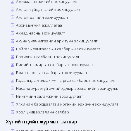
Ажилласан жилийн зохицуулалт
Ажлын гүйцэтгэлийн зохицуулалт
Ажлын цагийн зохицуулалт
Архивын үйл ажиллагаа
Ахмад насны зохицуулалт
Ахуйн үйлчилгээний эрх зүйн зохицуулалт
Байгаль хамгааллын салбарын зохицуулалт
Барилгын салбарын зохицуулалт
Биеийн тамирын салбарын зохицуулалт
Боловсролын салбарын зохицуулалт
Гадаадад ажиллах хүч гаргах салбарын зохицуулалт
Насанд хүрээгүй хүний хөдөлмөр эрхлэлтийн зохицуулалт
Нийгмийн халамжийн зохицуулалт
Хөгжлийн бэрхшээлтэй иргэний эрх зүйн зохицуулалт
Хоол үйлвэрлэлийн салбар
Хүний нөөцийн журмын загвар