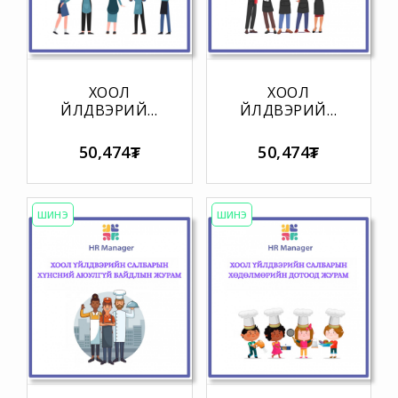
ХООЛ
ХООЛ
ҮЙЛДВЭРИЙН
ҮЙЛДВЭРИЙН
САЛБАРЫН
САЛБАРЫН
ЦЭВЭРЛЭГЭЭ,
ЦАЛИН
50,474₮
50,474₮
АРИУТГАЛЫН
ХӨЛСНИЙ
ЖУРАМ
ЖУРАМ
ШИНЭ
ШИНЭ