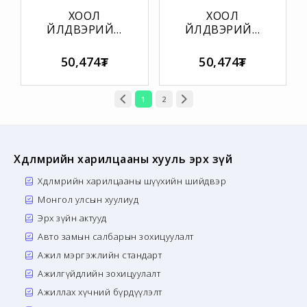
ХООЛ
ХООЛ
ҮЙЛДВЭРИЙН
ҮЙЛДВЭРИЙН
САЛБАРЫН
САЛБАРЫН
ХҮНСНИЙ
ХӨДӨЛМӨРИЙН
50,474₮
50,474₮
АЮУЛГҮЙ
ДОТООД
БАЙДЛЫН
ЖУРАМ
ЖУРАМ
1
2
Хөдөлмөрийн харилцааны хууль эрх зүй
Хөдөлмөрийн харилцааны шүүхийн шийдвэр
Монгол улсын хуулиуд
Эрх зүйн актууд
Авто замын салбарын зохицуулалт
Ажил мэргэжлийн стандарт
Ажилгүйдлийн зохицуулалт
Ажиллах хүчний бүрдүүлэлт