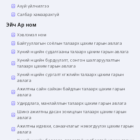
Ахуй үйлчилгээ
Салбар хамаарахгүй
Эйч Ар ном
Хэвлэмэл ном
Байгууллагын соёлын талаарх цахим гарын авлага
Хүний нөөцийн судалгааны талаарх цахим гарын авлага
Хүний нөөцийн бүрдүүлэлт, сонгон шалгаруулалтын
талаарх цахим гарын авлага
Хүний нөөцийн сургалт хөгжлийн талаарх цахим гарын
авлага
Ажилтны сайн сайхан байдлын талаарх цахим гарын
авлага
Удирдлага, манлайллын талаарх цахим гарын авлага
Шинэ ажилтны дасан зохицлын талаарх цахим гарын
авлага
Ажилтны идэвхи, санаачлагыг нэмэгдүүлэх цахим гарын
авлага