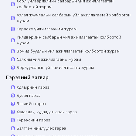
Хоол үйлвэрлэлийн салбарын үйл ажиллагаатай
холбоотой журам
Аялал жуучлалын салбарын үйл ажиллагаатай холбоотой
журам
Караоке үйлчилгээний журам
Үйлдвэрийн салбарын үйл ажиллагаатай холбоотой
журам
Зочид буудлын үйл ажиллагаатай холбоотой журам
Салоны үйл ажиллагааны журам
Борлуулалтын үйл ажиллагааны журам
Гэрээний загвар
Хөдөлмөрийн гэрээ
Бусад гэрээ
Зээлийн гэрээ
Худалдах, худалдан авах гэрээ
Түрээсийн гэрээ
Бэлтгэн нийлүүлэх гэрээ