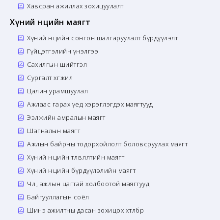
Хавсран ажиллах зохицуулалт
Хүний нөөцийн маягт
Хүний нөөцийн сонгон шалгаруулалт бүрдүүлэлт
Гүйцэтгэлийн үнэлгээ
Сахилгын шийтгэл
Сургалт хөгжил
Цалин урамшуулал
Ажлаас гарах үед хэрэглэгдэх маягтууд
Ээлжийн амралын маягт
Шагналын маягт
Ажлын байрны тодорхойлолт боловсруулах маягт
Хүний нөөцийн төлөвлөлтийн маягт
Хүний нөөцийн бүрдүүлэлийн маягт
Чөлөө, ажлын цагтай холбоотой маягтууд
Байгууллагын соёл
Шинэ ажилтны дасан зохицох хөтөлбөр