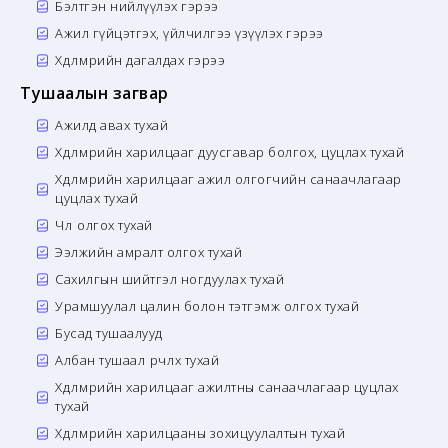
Бэлтгэн нийлүүлэх гэрээ
Ажил гүйцэтгэх, үйлчилгээ үзүүлэх гэрээ
Хөдөлмөрийн дагалдах гэрээ
Тушаалын загвар
Ажилд авах тухай
Хөдөлмөрийн харилцааг дуусгавар болгох, цуцлах тухай
Хөдөлмөрийн харилцааг ажил олгогчийн санаачлагаар
цуцлах тухай
Чөлөө олгох тухай
Ээлжийн амралт олгох тухай
Сахилгын шийтгэл ногдуулах тухай
Урамшуулал цалин болон тэтгэмж олгох тухай
Бусад тушаалууд
Албан тушаал өөрчлөх тухай
Хөдөлмөрийн харилцааг ажилтны санаачлагаар цуцлах
тухай
Хөдөлмөрийн харилцааны зохицуулалтын тухай