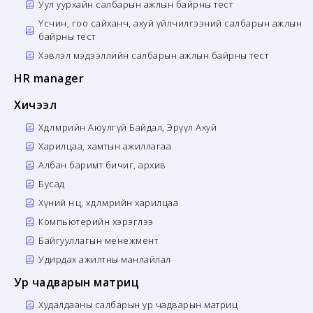
Уул уурхайн салбарын ажлын байрны тест
Үсчин, гоо сайханч, ахуй үйлчилгээний салбарын ажлын
байрны тест
Хэвлэл мэдээллийн салбарын ажлын байрны тест
HR manager
Хичээл
Хөдөлмөрийн Аюулгүй Байдал, Эрүүл Ахуй
Харилцаа, хамтын ажиллагаа
Албан баримт бичиг, архив
Бусад
Хүний нөөц, хөдөлмөрийн харилцаа
Компьютерийн хэрэглээ
Байгууллагын менежмент
Удирдах ажилтны манлайлал
Ур чадварын матриц
Худалдааны салбарын ур чадварын матриц