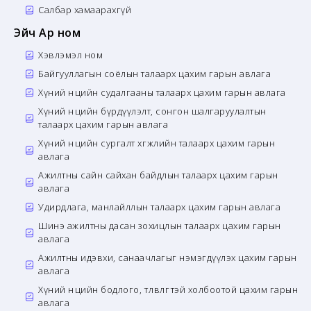
Салбар хамаарахгүй
Эйч Ар ном
Хэвлэмэл ном
Байгууллагын соёлын талаарх цахим гарын авлага
Хүний нөөцийн судалгааны талаарх цахим гарын авлага
Хүний нөөцийн бүрдүүлэлт, сонгон шалгаруулалтын
талаарх цахим гарын авлага
Хүний нөөцийн сургалт хөгжлийн талаарх цахим гарын
авлага
Ажилтны сайн сайхан байдлын талаарх цахим гарын
авлага
Удирдлага, манлайллын талаарх цахим гарын авлага
Шинэ ажилтны дасан зохицлын талаарх цахим гарын
авлага
Ажилтны идэвхи, санаачлагыг нэмэгдүүлэх цахим гарын
авлага
Хүний нөөцийн бодлого, төлөвлөгөөтэй холбоотой цахим гарын
авлага