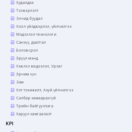
Худалдаа
Тээвэрлэлт
Зочид буудал
Хоол үйлдвэрлэл, үйлчилгээ
Мэдээлэл технологи
Санхүү, даатгал
Боловсрол
Эрүүл мэнд
Хэвлэл мэдээлэл, Урлаг
Эрчим хүч
Зам
Хот тохижилт, Ахуй үйлчилгээ
Салбар хамаарахгүй
Төрийн байгууллага
Харуул хамгаалалт
KPI