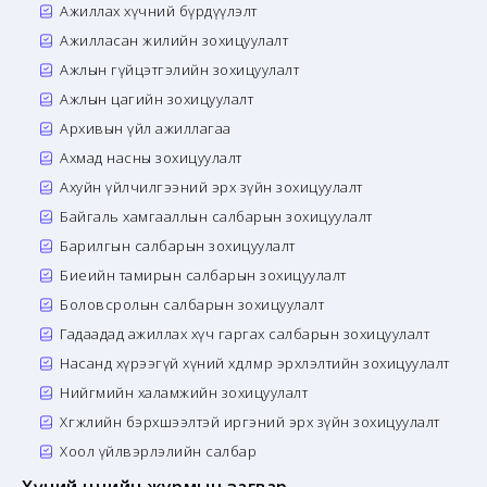
Ажиллах хүчний бүрдүүлэлт
Ажилласан жилийн зохицуулалт
Ажлын гүйцэтгэлийн зохицуулалт
Ажлын цагийн зохицуулалт
Архивын үйл ажиллагаа
Ахмад насны зохицуулалт
Ахуйн үйлчилгээний эрх зүйн зохицуулалт
Байгаль хамгааллын салбарын зохицуулалт
Барилгын салбарын зохицуулалт
Биеийн тамирын салбарын зохицуулалт
Боловсролын салбарын зохицуулалт
Гадаадад ажиллах хүч гаргах салбарын зохицуулалт
Насанд хүрээгүй хүний хөдөлмөр эрхлэлтийн зохицуулалт
Нийгмийн халамжийн зохицуулалт
Хөгжлийн бэрхшээлтэй иргэний эрх зүйн зохицуулалт
Хоол үйлвэрлэлийн салбар