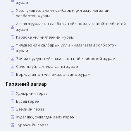
журам
Хоол үйлвэрлэлийн салбарын үйл ажиллагаатай
холбоотой журам
Аялал жуучлалын салбарын үйл ажиллагаатай холбоотой
журам
Караоке үйлчилгээний журам
Үйлдвэрийн салбарын үйл ажиллагаатай холбоотой
журам
Зочид буудлын үйл ажиллагаатай холбоотой журам
Салоны үйл ажиллагааны журам
Борлуулалтын үйл ажиллагааны журам
Гэрээний загвар
Хөдөлмөрийн гэрээ
Бусад гэрээ
Зээлийн гэрээ
Худалдах, худалдан авах гэрээ
Түрээсийн гэрээ